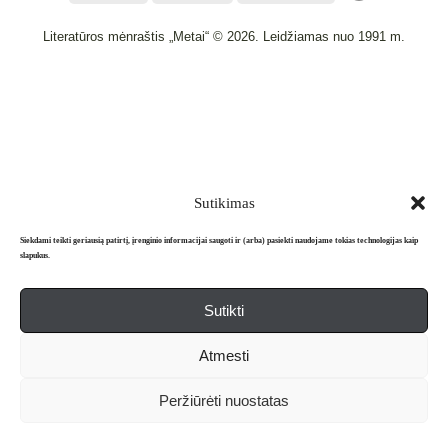
Literatūros mėnraštis „Metai“ © 2026. Leidžiamas nuo 1991 m.
Powered by
WordPress
and
WordPress Theme
created with Artisteer.
Sutikimas
Siekdami teikti geriausią patirtį, įrenginio informacijai saugoti ir (arba) pasiekti naudojame tokias technologijas kaip
slapukus.
Sutikti
Atmesti
Peržiūrėti nuostatas