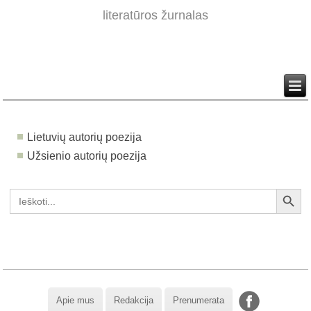
literatūros žurnalas
Lietuvių autorių poezija
Užsienio autorių poezija
Search Button
Search
for:
Apie mus
Redakcija
Prenumerata