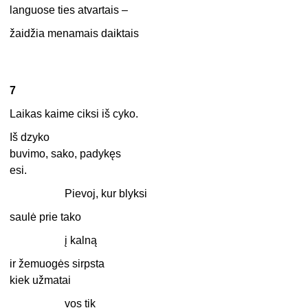
languose ties atvartais –
žaidžia menamais daiktais
7
Laikas kaime ciksi iš cyko.
Iš dzyko
buvimo, sako, padykęs
esi.
Pievoj, kur blyksi
saulė prie tako
į kalną
ir žemuogės sirpsta
kiek užmatai
vos tik