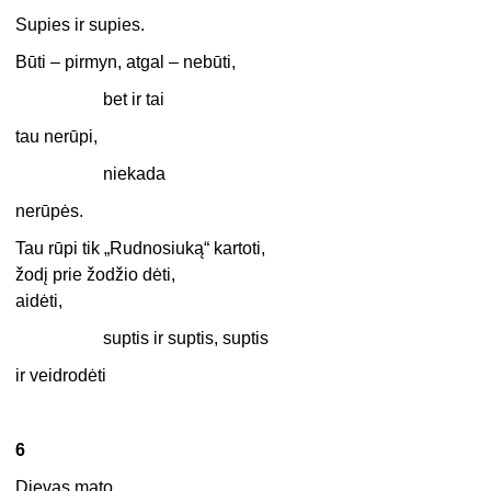
Supies ir supies.
Būti – pirmyn, atgal – nebūti,
bet ir tai
tau nerūpi,
niekada
nerūpės.
Tau rūpi tik „Rudnosiuką“ kartoti,
žodį prie žodžio dėti,
aidėti,
suptis ir suptis, suptis
ir veidrodėti
6
Dievas mato.