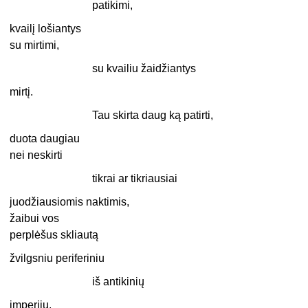
patikimi,
kvailį lošiantys
su mirtimi,
su kvailiu žaidžiantys
mirtį.
Tau skirta daug ką patirti,
duota daugiau
nei neskirti
tikrai ar tikriausiai
juodžiausiomis naktimis,
žaibui vos
perplėšus skliautą
žvilgsniu periferiniu
iš antikinių
imperijų,