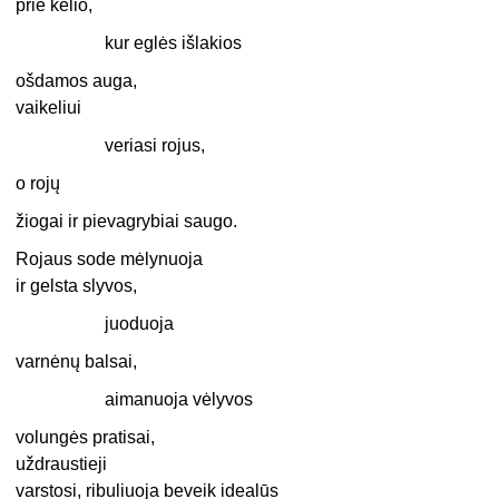
prie kelio,
kur eglės išlakios
ošdamos auga,
vaikeliui
veriasi rojus,
o rojų
žiogai ir pievagrybiai saugo.
Rojaus sode mėlynuoja
ir gelsta slyvos,
juoduoja
varnėnų balsai,
aimanuoja vėlyvos
volungės pratisai,
uždraustieji
varstosi, ribuliuoja beveik idealūs