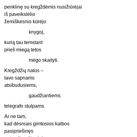
penklinę su kregždėmis nusižiūrėjai
iš paveikslėlio
žemiškesnio kūrėjo
knygoj,
kurią tau temstant
prieš miegą tetos
mėgo skaityti.
Kregždžių natos –
tavo sapnams
atsibudusiems,
gaudžiantiems
telegrafo stulpams.
Ar ne tam,
kad dėsniais gimtosios kalbos
pasipriešinęs