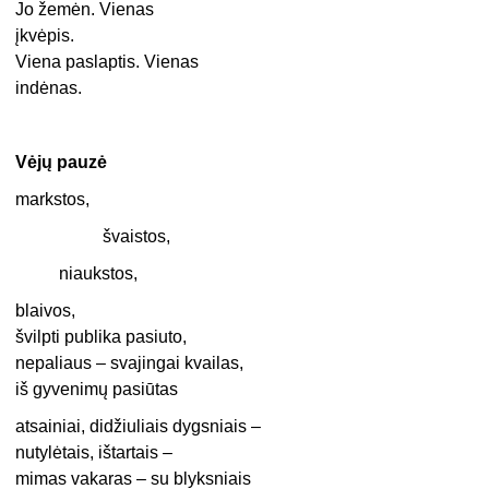
Jo žemėn. Vienas
įkvėpis.
Viena paslaptis. Vienas
indėnas.
Vėjų pauzė
markstos,
švaistos,
niaukstos,
blaivos,
švilpti publika pasiuto,
nepaliaus – svajingai kvailas,
iš gyvenimų pasiūtas
atsainiai, didžiuliais dygsniais –
nutylėtais, ištartais –
mimas vakaras – su blyksniais