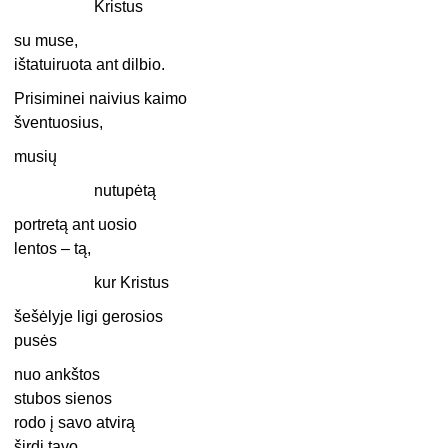
Kristus
su muse,
ištatuiruota ant dilbio.
Prisiminei naivius kaimo
šventuosius,
musių
nutupėtą
portretą ant uosio
lentos – tą,
kur Kristus
šešėlyje ligi gerosios
pusės
nuo ankštos
stubos sienos
rodo į savo atvirą
širdį tavo