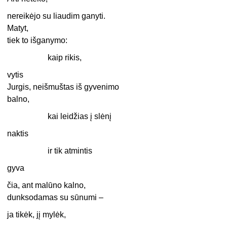
nereikėjo su liaudim ganyti.
Matyt,
tiek to išganymo:
kaip rikis,
vytis
Jurgis, neišmuštas iš gyvenimo
balno,
kai leidžias į slėnį
naktis
ir tik atmintis
gyva
čia, ant malūno kalno,
dunksodamas su sūnumi –
ja tikėk, jį mylėk,