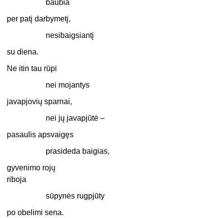
baubia
per patį darbymetį,
nesibaigsiantį
su diena.
Ne itin tau rūpi
nei mojantys
javapjovių sparnai,
nei jų javapjūtė –
pasaulis apsvaigęs
prasideda baigias,
gyvenimo rojų
riboja
sūpynės rugpjūty
po obelimi sena.