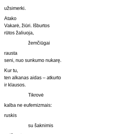
užsimerki.
Atako
Vakarė, žiūri. Išburtos
rūtos žaliuoja,
žemčiūgai
rausta
seni, nuo sunkumo nukarę.
Kur tu,
ten alkanas aidas – atkurto
ir klausos.
Tikrovė
kalba ne eufemizmais:
ruskis
su šaknimis