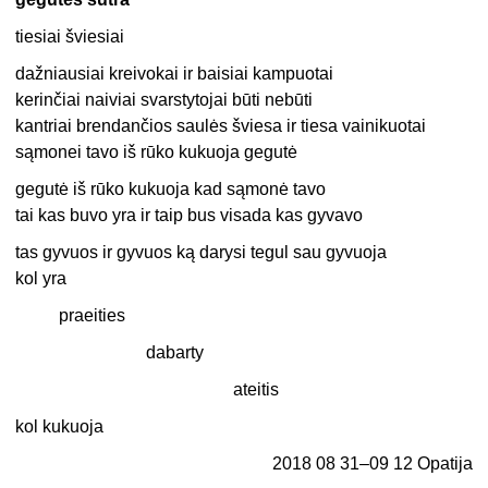
tiesiai šviesiai
dažniausiai kreivokai ir baisiai kampuotai
kerinčiai naiviai svarstytojai būti nebūti
kantriai brendančios saulės šviesa ir tiesa vainikuotai
sąmonei tavo iš rūko kukuoja gegutė
gegutė iš rūko kukuoja kad sąmonė tavo
tai kas buvo yra ir taip bus visada kas gyvavo
tas gyvuos ir gyvuos ką darysi tegul sau gyvuoja
kol yra
praeities
dabarty
ateitis
kol kukuoja
2018 08 31–09 12 Opatija