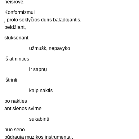
neišrovė.
Konformizmui
į proto seklyčios duris baladojantis,
beldžiant,
stuksenant,
užmušk, nepavyko
iš atminties
ir sapnų
ištrinti,
kaip naktis
po nakties
ant sienos svirne
sukabinti
nuo seno
būdrauja muzikos instrumentai.