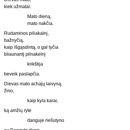
kiek užmatai.
Mato dieną,
mato nakčia.
Rudaminos piliakalnį,
bažnyčią,
kaip išgąsdintą, o gal tyčia
bliaunantį pilnakelnį
krikštija
beveik paslapčia.
Dievas mato achajų laivyną,
žino,
kaip kyla karai,
ką amžių ryte
danguje riešutyno