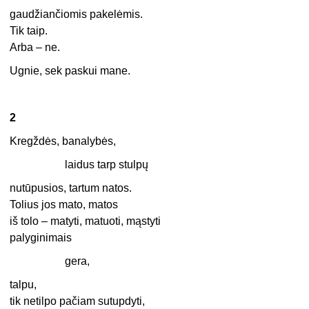
gaudžiančiomis pakelėmis.
Tik taip.
Arba – ne.
Ugnie, sek paskui mane.
2
Kregždės, banalybės,
laidus tarp stulpų
nutūpusios, tartum natos.
Tolius jos mato, matos
iš tolo – matyti, matuoti, mąstyti
palyginimais
gera,
talpu,
tik netilpo pačiam sutupdyti,