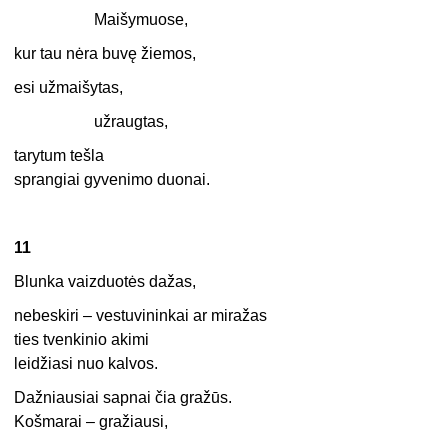
Maišymuose,
kur tau nėra buvę žiemos,
esi užmaišytas,
užraugtas,
tarytum tešla
sprangiai gyvenimo duonai.
11
Blunka vaizduotės dažas,
nebeskiri – vestuvininkai ar miražas
ties tvenkinio akimi
leidžiasi nuo kalvos.
Dažniausiai sapnai čia gražūs.
Košmarai – gražiausi,