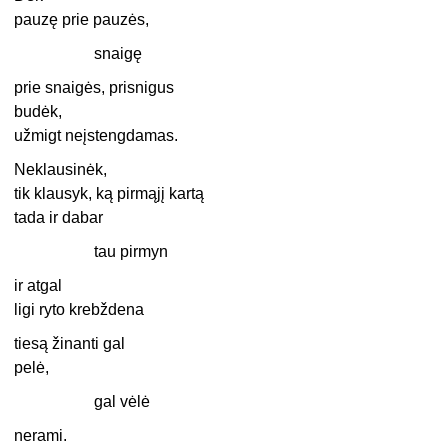
pauzę prie pauzės,
snaigę
prie snaigės, prisnigus
budėk,
užmigt neįstengdamas.
Neklausinėk,
tik klausyk, ką pirmąjį kartą
tada ir dabar
tau pirmyn
ir atgal
ligi ryto krebždena
tiesą žinanti gal
pelė,
gal vėlė
nerami.