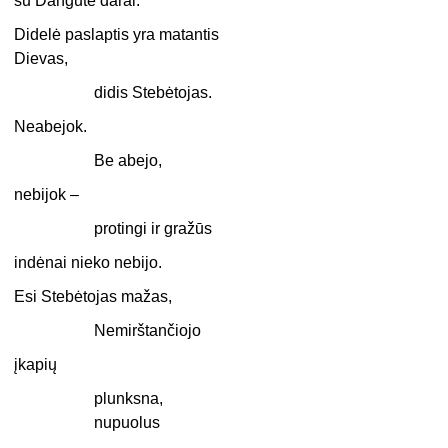
su Dangute darai.
Didelė paslaptis yra matantis
Dievas,
didis Stebėtojas.
Neabejok.
Be abejo,
nebijok –
protingi ir gražūs
indėnai nieko nebijo.
Esi Stebėtojas mažas,
Nemirštančiojo
įkapių
plunksna,
nupuolus