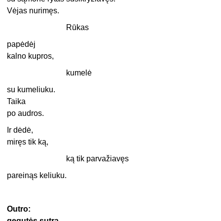
Vėjas nurimęs.
Rūkas
papėdėj
kalno kupros,
kumelė
su kumeliuku.
Taika
po audros.
Ir dėdė,
miręs tik ką,
ką tik parvažiavęs
pareinąs keliuku.
Outro:
gegutės sutra