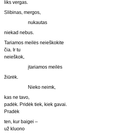
liks vergas.
Slibinas, mergos,
nukautas
niekad nebus.
Tariamos meilės neieškokite
čia. Ir tu
neieškok,
įtariamos meilės
žiūrėk.
Nieko neimk,
kas ne tavo,
padėk. Pridėk tiek, kiek gavai.
Pradėk
ten, kur baigei –
už kluono