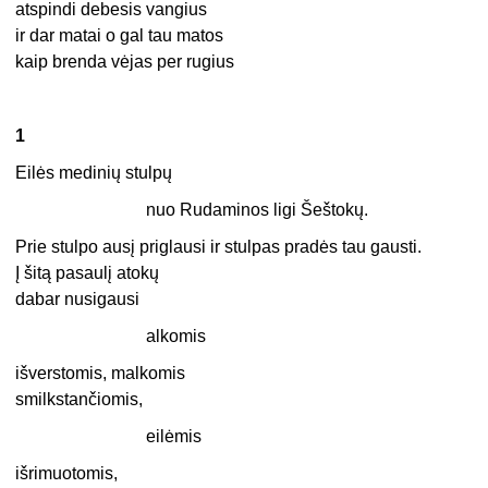
atspindi debesis vangius
ir dar matai o gal tau matos
kaip brenda vėjas per rugius
1
Eilės medinių stulpų
nuo Rudaminos ligi Šeštokų.
Prie stulpo ausį priglausi ir stulpas pradės tau gausti.
Į šitą pasaulį atokų
dabar nusigausi
alkomis
išverstomis, malkomis
smilkstančiomis,
eilėmis
išrimuotomis,