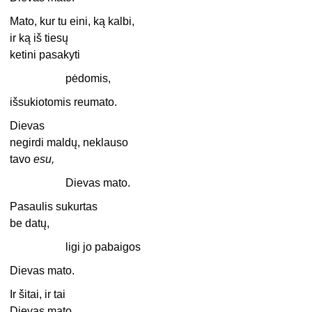
Mato, kur tu eini, ką kalbi,
ir ką iš tiesų
ketini pasakyti
pėdomis,
išsukiotomis reumato.
Dievas
negirdi maldų, neklauso
tavo
esu,
Dievas mato.
Pasaulis sukurtas
be datų,
ligi jo pabaigos
Dievas mato.
Ir šitai, ir tai
Dievas mato,