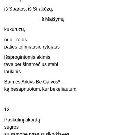
iš Spartos, iš Sirakūzų,
iš Maišymų
kukurūzų,
nuo Trojos
paties tolimiausio rytojaus
išsprogintomis akimis
tave per šimtmečius stebi
laukinis
Baimės Arklys Be Galvos* –
ką besapnuotum, kur bekeliautum.
12
Paskutinį akordą
sugros
su sąmone rytas susikryžiavęs.