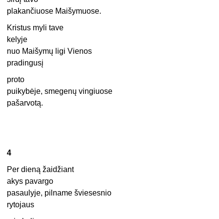
plakančiuose Maišymuose.
Kristus myli tave
kelyje
nuo Maišymų ligi Vienos
pradingusį
proto
puikybėje, smegenų vingiuose
pašarvotą.
4
Per dieną žaidžiant
akys pavargo
pasaulyje, pilname šviesesnio
rytojaus