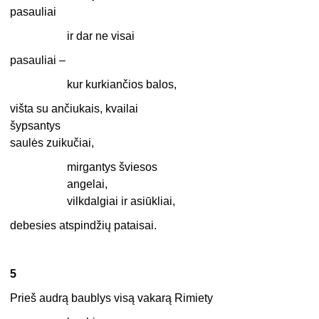
pasauliai
ir dar ne visai
pasauliai –
kur kurkiančios balos,
višta su ančiukais, kvailai
šypsantys
saulės zuikučiai,
mirgantys šviesos
angelai,
vilkdalgiai ir asiūkliai,
debesies atspindžių pataisai.
5
Prieš audrą baublys visą vakarą Rimiety