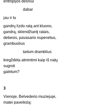
entropijos dėsniui
dabar
jau ir tu
gandrų lizdo ratą ant kluono,
gandrą, sklendžiantį ratais,
debesis, pavasario nupenėtus,
grambuolius
tartum dramblius
kregždėta atmintimi kaip iš natų
sugroti
galėtum?
3
Vienoje, Belvederio muziejuje,
matei paveikslą: