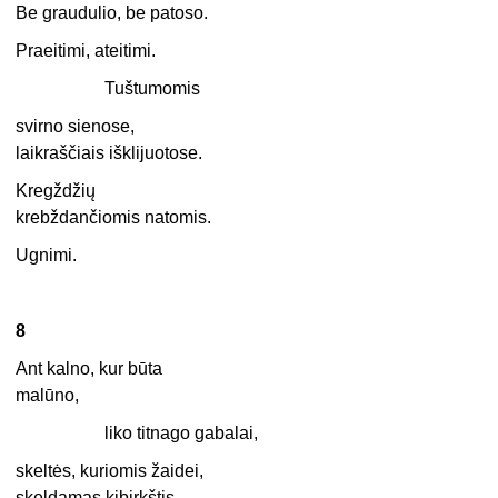
Be graudulio, be patoso.
Praeitimi, ateitimi.
Tuštumomis
svirno sienose,
laikraščiais išklijuotose.
Kregždžių
krebždančiomis natomis.
Ugnimi.
8
Ant kalno, kur būta
malūno,
liko titnago gabalai,
skeltės, kuriomis žaidei,
skeldamas kibirkštis.