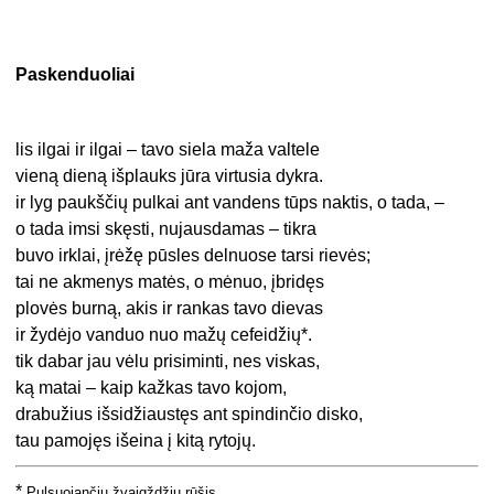
Paskenduoliai
lis ilgai ir ilgai – tavo siela maža valtele
vieną dieną išplauks jūra virtusia dykra.
ir lyg paukščių pulkai ant vandens tūps naktis, o tada, –
o tada imsi skęsti, nujausdamas – tikra
buvo irklai, įrėžę pūsles delnuose tarsi rievės;
tai ne akmenys matės, o mėnuo, įbridęs
plovės burną, akis ir rankas tavo dievas
ir žydėjo vanduo nuo mažų cefeidžių*.
tik dabar jau vėlu prisiminti, nes viskas,
ką matai – kaip kažkas tavo kojom,
drabužius išsidžiaustęs ant spindinčio disko,
tau pamojęs išeina į kitą rytojų.
*
Pulsuojančių žvaigždžių rūšis.