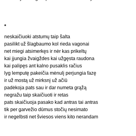
*
neskaičiuoki atstumų taip šalta
pasilikt už šlagbaumo kol rieda vagonai
net miegi atsimerkęs ir nėr kas prikeltų
kai įjungia žvaigždes kai užgęsta raudona
kai palipęs ant kalno pusaklis račius
lyg lemputę pakeičia mėnulį perjungia fazę
ir už mostą už mirksnį už ačiū
padėkoja pats sau ir dar numeta grąžą
negražu taip skaičiuoti ir retas
pats skaičiuoja pasako kad antras tai antras
tik per garvežio dūmus stočių nesimato
ir negelbsti net šviesos viens kito nerandam