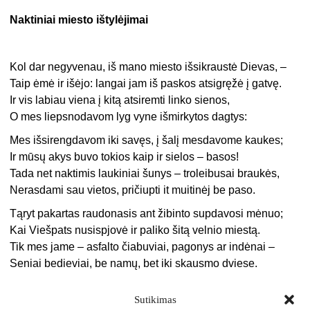
Naktiniai miesto ištylėjimai
Kol dar negyvenau, iš mano miesto išsikraustė Dievas, –
Taip ėmė ir išėjo: langai jam iš paskos atsigręžė į gatvę.
Ir vis labiau viena į kitą atsiremti linko sienos,
O mes liepsnodavom lyg vyne išmirkytos dagtys:
Mes išsirengdavom iki savęs, į šalį mesdavome kaukes;
Ir mūsų akys buvo tokios kaip ir sielos – basos!
Tada net naktimis laukiniai šunys – troleibusai braukės,
Nerasdami sau vietos, pričiupti it muitinėj be paso.
Tąryt pakartas raudonasis ant žibinto supdavosi mėnuo;
Kai Viešpats nusispjovė ir paliko šitą velnio miestą.
Tik mes jame – asfalto čiabuviai, pagonys ar indėnai –
Seniai bedieviai, be namų, bet iki skausmo dviese.
Sutikimas