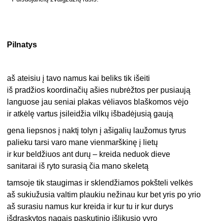
Pilnatys
aš ateisiu į tavo namus kai beliks tik išeiti
iš pradžios koordinačių ašies nubrėžtos per pusiaują
languose jau seniai plakas vėliavos blaškomos vėjo
ir atkėlę vartus įsileidžia vilkų išbadėjusią gaują
gena liepsnos į naktį tolyn į ašigalių laužomus tyrus
palieku tarsi varo mane vienmarškinę į lietų
ir kur beldžiuos ant durų – kreida neduok dieve
sanitarai iš ryto surasią čia mano skeletą
tamsoje tik staugimas ir sklendžiamos pokšteli velkės
aš sukiužusia valtim plaukiu nežinau kur bet yris po yrio
aš surasiu namus kur kreida ir kur tu ir kur durys
išdraskytos nagais paskutinio išlikusio vyro