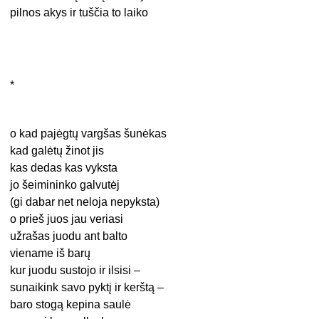
pilnos akys ir tuščia to laiko
*
o kad pajėgtų vargšas šunėkas
kad galėtų žinot jis
kas dedas kas vyksta
jo šeimininko galvutėj
(gi dabar net neloja nepyksta)
o prieš juos jau veriasi
užrašas juodu ant balto
viename iš barų
kur juodu sustojo ir ilsisi –
sunaikink savo pyktį ir kerštą –
baro stogą kepina saulė