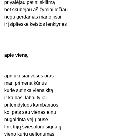
privalėjau patirti skilimą
bet skubėjau aš žymiai lėčiau
negu gerdamas mano jisai
ir įsiplieskė keistos lenktynės
apie vieną
apniukusiai vėsus oras
man primena kūnus
kurie sutinka viens kitą
ir kalbasi labai tyliai
pritemdytuos kambariuos
kol pats sau vienas einu
nugairinta vėjų puse
link trijų šviesoforo signalų
vieno kurių geltonumas