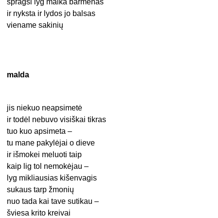
spragsi lyg malka barmenas
ir nyksta ir lydos jo balsas
viename sakinių
malda
jis niekuo neapsimetė
ir todėl nebuvo visiškai tikras
tuo kuo apsimeta –
tu mane pakylėjai o dieve
ir išmokei meluoti taip
kaip lig tol nemokėjau –
lyg mikliausias kišenvagis
sukaus tarp žmonių
nuo tada kai tave sutikau –
šviesa krito kreivai