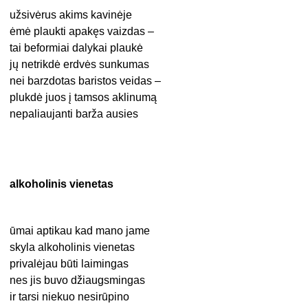
užsivėrus akims kavinėje
ėmė plaukti apakęs vaizdas –
tai beformiai dalykai plaukė
jų netrikdė erdvės sunkumas
nei barzdotas baristos veidas –
plukdė juos į tamsos aklinumą
nepaliaujanti barža ausies
alkoholinis vienetas
ūmai aptikau kad mano jame
skyla alkoholinis vienetas
privalėjau būti laimingas
nes jis buvo džiaugsmingas
ir tarsi niekuo nesirūpino