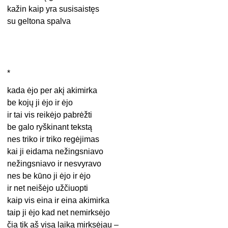
kažin kaip yra susisaistęs
su geltona spalva
*
kada ėjo per akį akimirka
be kojų ji ėjo ir ėjo
ir tai vis reikėjo pabrėžti
be galo ryškinant tekstą
nes triko ir triko regėjimas
kai ji eidama nežingsniavo
nežingsniavo ir nesvyravo
nes be kūno ji ėjo ir ėjo
ir net neišėjo užčiuopti
kaip vis eina ir eina akimirka
taip ji ėjo kad net nemirksėjo
čia tik aš visą laiką mirksėjau –