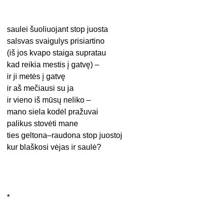
saulei šuoliuojant stop juosta
salsvas svaigulys prisiartino
(iš jos kvapo staiga supratau
kad reikia mestis į gatvę) –
ir ji metės į gatvę
ir aš mečiausi su ja
ir vieno iš mūsų neliko –
mano siela kodėl pražuvai
palikus stovėti mane
ties geltona–raudona stop juostoj
kur blaškosi vėjas ir saulė?
*