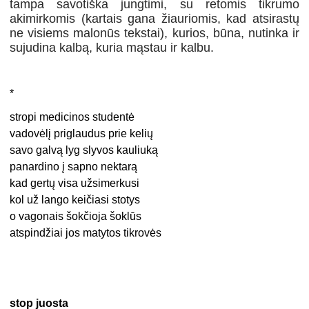
tampa savotiška jungtimi, su retomis tikrumo
akimirkomis (kartais gana žiauriomis, kad atsirastų
ne visiems malonūs tekstai), kurios, būna, nutinka ir
sujudina kalbą, kuria mąstau ir kalbu.
*
stropi medicinos studentė
vadovėlį priglaudus prie kelių
savo galvą lyg slyvos kauliuką
panardino į sapno nektarą
kad gertų visa užsimerkusi
kol už lango keičiasi stotys
o vagonais šokčioja šoklūs
atspindžiai jos matytos tikrovės
stop juosta