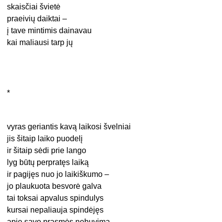
skaisčiai švietė
praeivių daiktai –
į tave mintimis dainavau
kai maliausi tarp jų
*
vyras geriantis kavą laikosi švelniai
jis šitaip laiko puodelį
ir šitaip sėdi prie lango
lyg būtų perpratęs laiką
ir pagijęs nuo jo laikiškumo –
jo plaukuota besvorė galva
tai toksai apvalus spindulys
kursai nepaliauja spindėjęs
apie savo prasmės nebuvimą