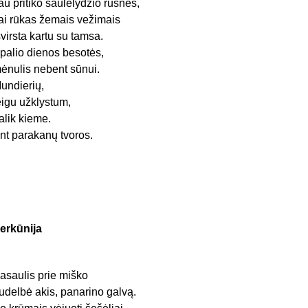
au pritiko saulėlydžio rusnės,
ai rūkas žemais vežimais
švirsta kartu su tamsa.
palio dienos besotės,
ėnulis nebent sūnui.
undierių,
eigu užklystum,
alik kieme.
nt parakanų tvoros.
erkūnija
asaulis prie miško
udelbė akis, panarino galvą.