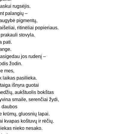
askui rugsėjis.
nt palangių –
augybė pigmentų,
aišeliai, ritinėliai popieriaus.
r prakauli stovyla.
a pati.
ange.
asigedau jos rudenį –
odis žodin.
e mes,
ik laikas pasilieka.
taiga išnyra guotai
edžių, aukštuolis bokštas
yvina smaile, serenčiai žydi,
š daubos
ie krūmų, gluosnių lapai.
ai kvapas koštuvų ir rėčių.
iekas nieko nesako.