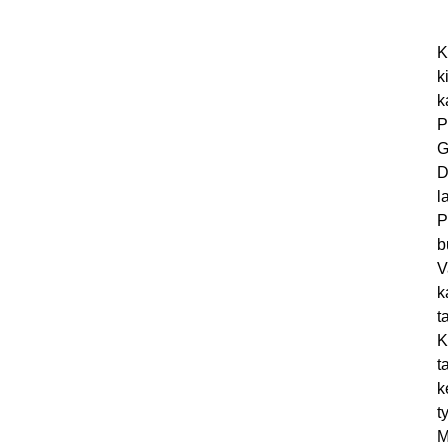
K
k
k
P
G
D
l
P
b
V
k
t
K
t
k
t
M