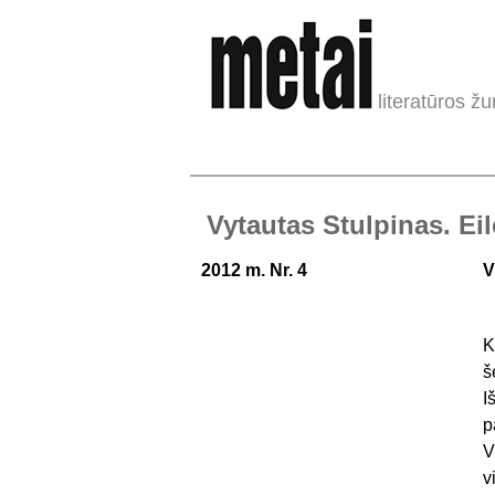
literatūros žu
Vytautas Stulpinas. Eil
2012 m. Nr. 4
V
K
š
I
p
V
v