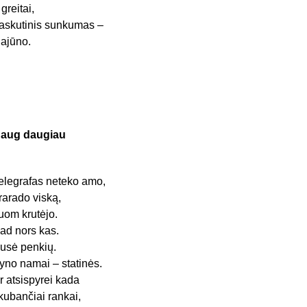
r greitai,
askutinis sunkumas –
lajūno.
aug daugiau
elegrafas neteko amo,
rarado viską,
uom krutėjo.
ad nors kas.
usė penkių.
yno namai – statinės.
r atsispyrei kada
kubančiai rankai,