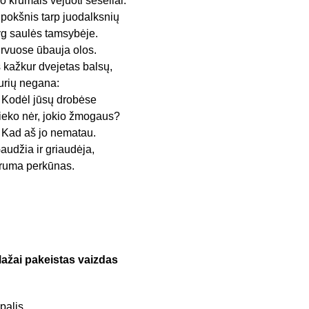
o krūmais vėjuoti šešėliai.
pokšnis tarp juodalksnių
yg saulės tamsybėje.
rvuose ūbauja olos.
š kažkur dvejetas balsų,
urių negana:
 Kodėl jūsų drobėse
ieko nėr, jokio žmogaus?
 Kad aš jo nematau.
audžia ir griaudėja,
ruma perkūnas.
ažai pakeistas vaizdas
palis.