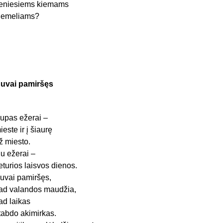
eniesiems kiemams
iemeliams?
uvai pamiršęs
upas ežerai –
ieste ir į šiaurę
ž miesto.
u ežerai –
eturios laisvos dienos.
uvai pamiršęs,
ad valandos maudžia,
ad laikas
tabdo akimirkas.