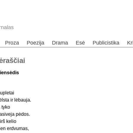
rnalas
Proza
Poezija
Drama
Esė
Publicistika
Kr
ėraščiai
iensėdis
upletai
ėlsta ir lėbauja.
š tyko
asiveja pėdos.
irš kelio
ien erdvumas,