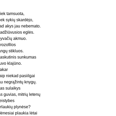
iek tamsuota,
iek sykių skardėjo,
ad akys jau nebemato.
adžiūvusios eglės.
yvačių akmuo.
rozofilos
angų stikluos.
askutinis sunkumas
uvo klajūno.
akar
aip niekad pasiilgai
au negrąžintų knygų.
as sulaikys
as guvias, mitrių letenų
eistybes
yrlaukių plynėse?
ėnesiai plaukia lėtai