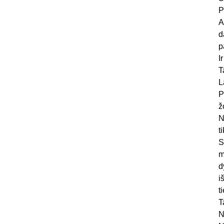
P
A
d
p
I
T
L
P
ž
N
t
S
m
d
i
t
T
N