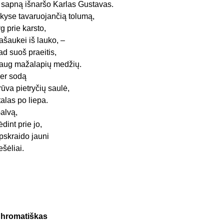
 sapną išnaršo Karlas Gustavas.
kyse tavaruojančią tolumą,
yg prie karsto,
ašaukei iš lauko, –
ad suoš praeitis,
aug mažalapių medžių.
er sodą
rūva pietryčių saulė,
talas po liepa.
alvą,
ėdint prie jo,
pskraido jauni
ešėliai.
hromatiškas