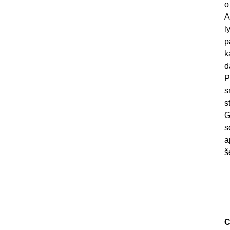
o
A
l
p
k
d
P
s
s
G
s
a
š
C