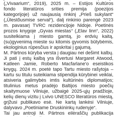
(„Vivaarium“, 2019), 2025 m. – Estijos Kultūros
fondo literatūros srities premija (poezijos
kategorijoje) už naujausią rinkinį „Prieš sukylant“
(„Ülestõusmise serval“), dalį rinkinio parengė 2023
m. pavasarį TVRC rezidencijoje Nidoje. Poetinės
prozos knygoje „Gyvas miestas“ („Elav linn“, 2022)
susitelkiama į miesto gamtą, jo erdvių kaitą,
(su)gyvenimą mieste su kitomis gyvomis būtybėmis,
ekologinius rūpesčius ir apskritai į gajumą.
M. Pärtnos kūryba versta į daugiau nei dešimt kalbų.
Ji pati į estų kalbą yra išvertusi Margaret Atwood,
Katleen Jamie, Roberto Macfarlane’o eseistikos
knygų. 2024 m. poetė tapo Tartu miesto rašytoja –
kartu su titulu suteikiama stipendija kūrybinei veiklai,
atsiveria galimybės imtis kultūrinės diplomatijos;
titulinius metus pradėjo Baltijos miesto poečių
skaitymuose Vilniuje, užbaigė 2025-ųjų pradžioje,
kelių dienų vizitu į Lvivo UNESCO literatūros miestą,
grįžusi publikavo esė. Ne kartą lankėsi Vilniuje,
dalyvavo „Poetiniame Druskininkų rudenyje“.
Tai jau antroji M. Pärtnos eilėraščių publikacija