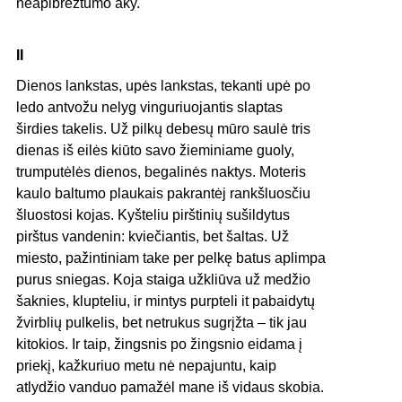
neapibrėžtumo aky.
II
Dienos lankstas, upės lankstas, tekanti upė po
ledo antvožu nelyg vinguriuojantis slaptas
širdies takelis. Už pilkų debesų mūro saulė tris
dienas iš eilės kiūto savo žieminiame guoly,
trumputėlės dienos, begalinės naktys. Moteris
kaulo baltumo plaukais pakrantėj rankšluosčiu
šluostosi kojas. Kyšteliu pirštinių sušildytus
pirštus vandenin: kviečiantis, bet šaltas. Už
miesto, pažintiniam take per pelkę batus aplimpa
purus sniegas. Koja staiga užkliūva už medžio
šaknies, klupteliu, ir mintys purpteli it pabaidytų
žvirblių pulkelis, bet netrukus sugrįžta – tik jau
kitokios. Ir taip, žingsnis po žingsnio eidama į
priekį, kažkuriuo metu nė nepajuntu, kaip
atlydžio vanduo pamažėl mane iš vidaus skobia.