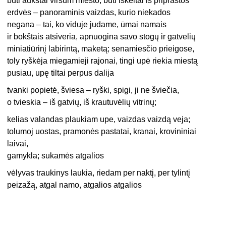
būti aukštai viršum miesto, būti iškeltai iš priprastos
erdvės – panoraminis vaizdas, kurio niekados
negana – tai, ko viduje judame, ūmai namais
ir bokštais atsiveria, apnuogina savo stogų ir gatvelių
miniatiūrinį labirintą, maketą; senamiesčio prieigose,
toly ryškėja miegamieji rajonai, tingi upė riekia miestą
pusiau, upę tiltai perpus dalija
tvanki popietė, šviesa – ryški, spigi, ji ne šviečia,
o tvieskia – iš gatvių, iš krautuvėlių vitrinų;
kelias valandas plaukiam upe, vaizdas vaizdą veja;
tolumoj uostas, pramonės pastatai, kranai, krovininiai
laivai,
gamykla; sukamės atgalios
vėlyvas traukinys laukia, riedam per naktį, per tylintį
peizažą, atgal namo, atgalios atgalios