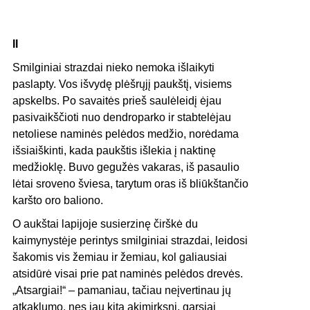
II
Smilginiai strazdai nieko nemoka išlaikyti
paslapty. Vos išvydę plėšrųjį paukštį, visiems
apskelbs. Po savaitės prieš saulėleidį ėjau
pasivaikščioti nuo dendroparko ir stabtelėjau
netoliese naminės pelėdos medžio, norėdama
išsiaiškinti, kada paukštis išlekia į naktinę
medžioklę. Buvo gegužės vakaras, iš pasaulio
lėtai sroveno šviesa, tarytum oras iš bliūkštančio
karšto oro baliono.
O aukštai lapijoje susierzinę čirškė du
kaimynystėje perintys smilginiai strazdai, leidosi
šakomis vis žemiau ir žemiau, kol galiausiai
atsidūrė visai prie pat naminės pelėdos drevės.
„Atsargiai!“ – pamaniau, tačiau neįvertinau jų
atkaklumo, nes jau kitą akimirksnį, garsiai