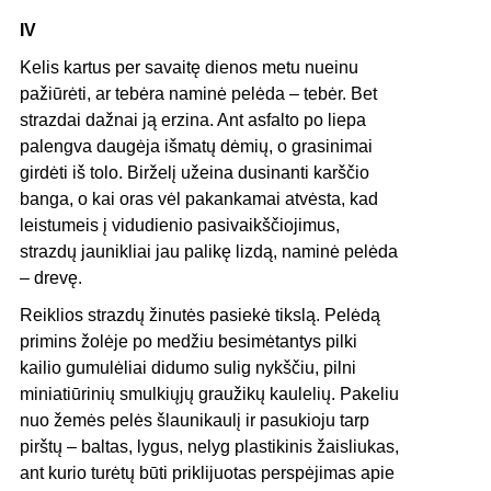
IV
Kelis kartus per savaitę dienos metu nueinu
pažiūrėti, ar tebėra naminė pelėda – tebėr. Bet
strazdai dažnai ją erzina. Ant asfalto po liepa
palengva daugėja išmatų dėmių, o grasinimai
girdėti iš tolo. Birželį užeina dusinanti karščio
banga, o kai oras vėl pakankamai atvėsta, kad
leistumeis į vidudienio pasivaikščiojimus,
strazdų jaunikliai jau palikę lizdą, naminė pelėda
– drevę.
Reiklios strazdų žinutės pasiekė tikslą. Pelėdą
primins žolėje po medžiu besimėtantys pilki
kailio gumulėliai didumo sulig nykščiu, pilni
miniatiūrinių smulkiųjų graužikų kaulelių. Pakeliu
nuo žemės pelės šlaunikaulį ir pasukioju tarp
pirštų – baltas, lygus, nelyg plastikinis žaisliukas,
ant kurio turėtų būti priklijuotas perspėjimas apie