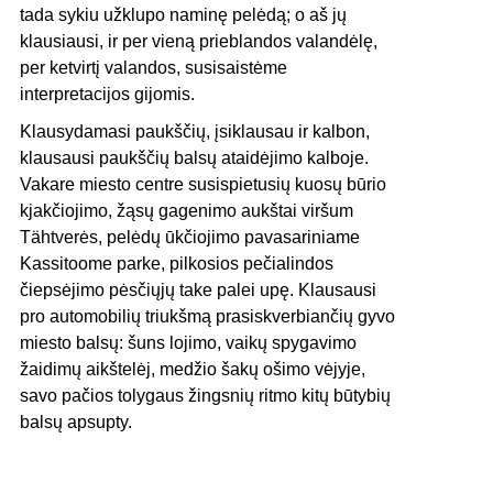
tada sykiu užklupo naminę pelėdą; o aš jų
klausiausi, ir per vieną prieblandos valandėlę,
per ketvirtį valandos, susisaistėme
interpretacijos gijomis.
Klausydamasi paukščių, įsiklausau ir kalbon,
klausausi paukščių balsų ataidėjimo kalboje.
Vakare miesto centre susispietusių kuosų būrio
kjakčiojimo, žąsų gagenimo aukštai viršum
Tähtverės, pelėdų ūkčiojimo pavasariniame
Kassitoome parke, pilkosios pečialindos
čiepsėjimo pėsčiųjų take palei upę. Klausausi
pro automobilių triukšmą prasiskverbiančių gyvo
miesto balsų: šuns lojimo, vaikų spygavimo
žaidimų aikštelėj, medžio šakų ošimo vėjyje,
savo pačios tolygaus žingsnių ritmo kitų būtybių
balsų apsupty.