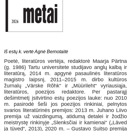
Iš estų k. vertė Agnė Bernotaitė
Poetė, literatūros vertėja, redaktorė Maarja Pärtna
(g. 1986) Tartu universitete studijavo anglų kalbą ir
literatūrą, 2014 m. apgynė pasaulinės literatūros
magistro laipsnį, 2011–2015 m. dirbo kultūros
žurnalų „Värske Rõhk“ ir „Müürileht“ vyriausiąja,
literatūros, poezijos redaktore. Per pastarąjį
dešimtmetį įsitvirtino estų poezijos lauke: nuo 2010
m. pasirodė šeši jos poezijos rinkiniai, pelnytos
svarios literatūrinės premijos: 2013 m. Juhano Liivo
premija už vaizdingumą, atidumą detalei ir žodžio
meistrystę rinkinyje „Slenksčiai ir kamienai“ („Läved
ja tüved“, 2013), 2020 m. – Gustavo Suitso premija