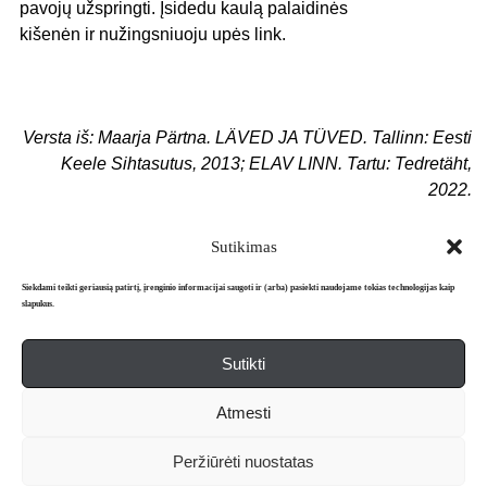
pavojų užspringti. Įsidedu kaulą palaidinės
kišenėn ir nužingsniuoju upės link.
Versta iš: Maarja Pärtna. LÄVED JA TÜVED. Tallinn: Eesti
Keele Sihtasutus, 2013; ELAV LINN. Tartu: Tedretäht,
2022.
Sutikimas
Siekdami teikti geriausią patirtį, įrenginio informacijai saugoti ir (arba) pasiekti naudojame tokias technologijas kaip
slapukus.
Sutikti
Apie mus
Redakcija
Prenumerata
Atmesti
Literatūros mėnraštis „Metai“ © 2026. Leidžiamas nuo 1991 m.
Peržiūrėti nuostatas