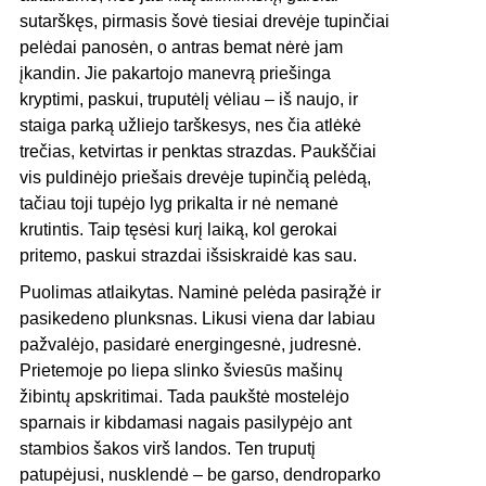
sutarškęs, pirmasis šovė tiesiai drevėje tupinčiai
pelėdai panosėn, o antras bemat nėrė jam
įkandin. Jie pakartojo manevrą priešinga
kryptimi, paskui, truputėlį vėliau – iš naujo, ir
staiga parką užliejo tarškesys, nes čia atlėkė
trečias, ketvirtas ir penktas strazdas. Paukščiai
vis puldinėjo priešais drevėje tupinčią pelėdą,
tačiau toji tupėjo lyg prikalta ir nė nemanė
krutintis. Taip tęsėsi kurį laiką, kol gerokai
pritemo, paskui strazdai išsiskraidė kas sau.
Puolimas atlaikytas. Naminė pelėda pasirąžė ir
pasikedeno plunksnas. Likusi viena dar labiau
pažvalėjo, pasidarė energingesnė, judresnė.
Prietemoje po liepa slinko šviesūs mašinų
žibintų apskritimai. Tada paukštė mostelėjo
sparnais ir kibdamasi nagais pasilypėjo ant
stambios šakos virš landos. Ten truputį
patupėjusi, nusklendė – be garso, dendroparko