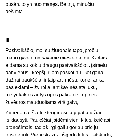
pusėn, tolyn nuo manęs. Be trijų minučių
dešimta.
III
Pasivaikščiojimai su žiūronais tapo įpročiu,
mano gyvenimo savame mieste dalimi. Kartais,
eidama su kokiu draugu pasivaikščioti, įsimetu
dar vienus į krepšį ir jam paskolinu. Bet gana
dažnai paukščiai ir taip arti mūsų, kone ranka
pasiekiami – žvirbliai ant kavinės staliukų,
mėlynkaklės antys upės pakrantėj, upinės
žuvėdros mauduoliams virš galvų.
Žiūrėdama iš arti, stengiuosi taip pat atidžiai
įsiklausyti. Paukščiai įsidėmi vieni kitus, keičiasi
pranešimais, tad aš irgi galiu geriau prie jų
prisiderinti. Vieni strazdai išgirdo kitus ir atskrido,