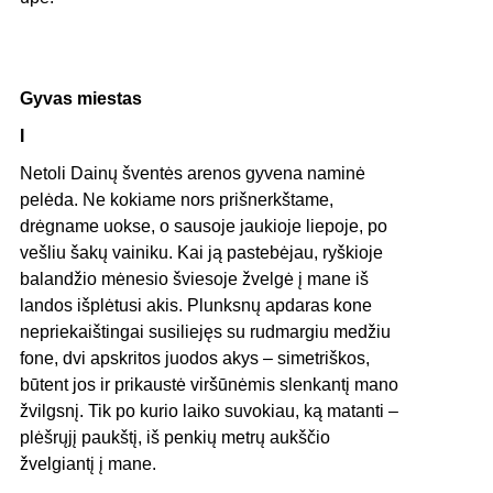
Gyvas miestas
I
Netoli Dainų šventės arenos gyvena naminė
pelėda. Ne kokiame nors prišnerkštame,
drėgname uokse, o sausoje jaukioje liepoje, po
vešliu šakų vainiku. Kai ją pastebėjau, ryškioje
balandžio mėnesio šviesoje žvelgė į mane iš
landos išplėtusi akis. Plunksnų apdaras kone
nepriekaištingai susiliejęs su rudmargiu medžiu
fone, dvi apskritos juodos akys – simetriškos,
būtent jos ir prikaustė viršūnėmis slenkantį mano
žvilgsnį. Tik po kurio laiko suvokiau, ką matanti –
plėšrųjį paukštį, iš penkių metrų aukščio
žvelgiantį į mane.