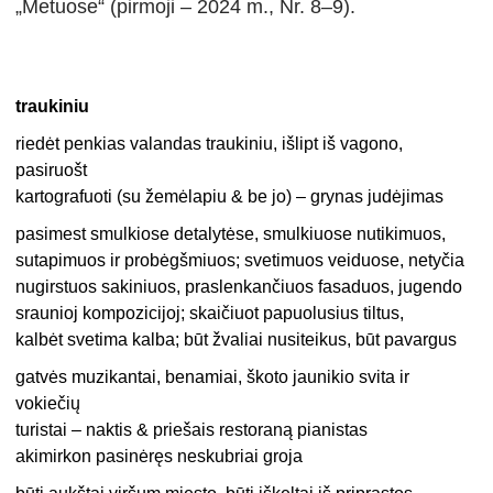
„Metuose“ (pirmoji – 2024 m., Nr. 8–9).
traukiniu
riedėt penkias valandas traukiniu, išlipt iš vagono,
pasiruošt
kartografuoti (su žemėlapiu & be jo) – grynas judėjimas
pasimest smulkiose detalytėse, smulkiuose nutikimuos,
sutapimuos ir probėgšmiuos; svetimuos veiduose, netyčia
nugirstuos sakiniuos, praslenkančiuos fasaduos, jugendo
sraunioj kompozicijoj; skaičiuot papuolusius tiltus,
kalbėt svetima kalba; būt žvaliai nusiteikus, būt pavargus
gatvės muzikantai, benamiai, škoto jaunikio svita ir
vokiečių
turistai – naktis & priešais restoraną pianistas
akimirkon pasinėręs neskubriai groja