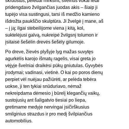
skruostus; pelėdai mirksint, švelnūs vokai lėtai
pridengdavo žvilgančias juodas akis – šiaip ji
tupėjo visa sustingusi, tarsi iš medžio kamieno
išdrožta paukščio skulptūra. Ji žvelgė į mane, aš
– į ją; ilgai stebeilijome viena į kitą, kol,
suktelėjusi galvą, nukreipė žvilgsnį tolumon ir
įsitaisė šešėlin drevės šešėly gilumoje.
Po dreve, žievės plyšyje lyg mažas suvytęs
agurkėlis karojo išmatų ragelis, visai greta jo
vėjyje švelniai draikėsi pūkų gniutulas. Gyvybės
įrodymai; vadinasi, vietinė. O kai po poros dienų
perpiet vėl nuėjau pažiūrėti, ar pelėda tebėra
uokse, ji ten tykiai snūduriavo, nėmaž
nekreipdama dėmesio į būrelį klegančių vaikų,
sustojusių ant šaligatvio tiesiai po liepa,
gretimame medyje nervingai įsičirškusius
smilginius strazdus ir pro medį švilpiančius
automobilius.