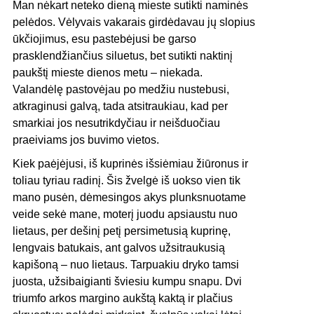
Man nėkart neteko dieną mieste sutikti naminės
pelėdos. Vėlyvais vakarais girdėdavau jų slopius
ūkčiojimus, esu pastebėjusi be garso
prasklendžiančius siluetus, bet sutikti naktinį
paukštį mieste dienos metu – niekada.
Valandėlę pastovėjau po medžiu nustebusi,
atkraginusi galvą, tada atsitraukiau, kad per
smarkiai jos nesutrikdyčiau ir neišduočiau
praeiviams jos buvimo vietos.
Kiek paėjėjusi, iš kuprinės išsiėmiau žiūronus ir
toliau tyriau radinį. Šis žvelgė iš uokso vien tik
mano pusėn, dėmesingos akys plunksnuotame
veide sekė mane, moterį juodu apsiaustu nuo
lietaus, per dešinį petį persimetusią kuprinę,
lengvais batukais, ant galvos užsitraukusią
kapišoną – nuo lietaus. Tarpuakiu dryko tamsi
juosta, užsibaigianti šviesiu kumpu snapu. Dvi
triumfo arkos margino aukštą kaktą ir plačius