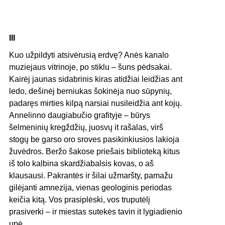
III
Kuo užpildyti atsivėrusią erdvę? Anės kanalo
muziejaus vitrinoje, po stiklu – šuns pėdsakai.
Kairėj jaunas sidabrinis kiras atidžiai leidžias ant
ledo, dešinėj berniukas šokinėja nuo sūpynių,
padaręs mirties kilpą narsiai nusileidžia ant kojų.
Annelinno daugiabučio grafityje – būrys
šelmeninių kregždžių, juosvų it rašalas, virš
stogų be garso oro sroves pasikinkiusios lakioja
žuvėdros. Beržo šakose priešais biblioteką kitus
iš tolo kalbina skardžiabalsis kovas, o aš
klausausi. Pakrantės ir šilai užmaršty, pamažu
gilėjanti amnezija, vienas geologinis periodas
keičia kitą. Vos prasiplėski, vos truputėlį
prasiverki – ir miestas sutekės tavin it lygiadienio
upė.