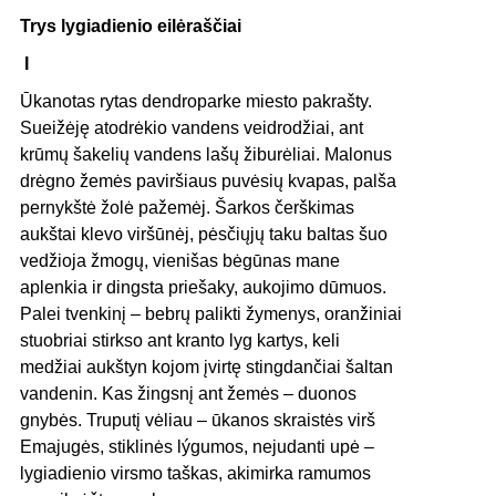
Trys lygiadienio eilėraščiai
I
Ūkanotas rytas dendroparke miesto pakrašty.
Sueižėję atodrėkio vandens veidrodžiai, ant
krūmų šakelių vandens lašų žiburėliai. Malonus
drėgno žemės paviršiaus puvėsių kvapas, palša
pernykštė žolė pažemėj. Šarkos čerškimas
aukštai klevo viršūnėj, pėsčiųjų taku baltas šuo
vedžioja žmogų, vienišas bėgūnas mane
aplenkia ir dingsta priešaky, aukojimo dūmuos.
Palei tvenkinį – bebrų palikti žymenys, oranžiniai
stuobriai stirkso ant kranto lyg kartys, keli
medžiai aukštyn kojom įvirtę stingdančiai šaltan
vandenin. Kas žingsnį ant žemės – duonos
gnybės. Truputį vėliau – ūkanos skraistės virš
Emajugės, stiklinės lýgumos, nejudanti upė –
lygiadienio virsmo taškas, akimirka ramumos