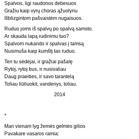
Spalvos, ligi raudonos debesuos
Gražiu kaip vyrų choras ąžuolynu
Išblizgintom pašvaistėm nugaisuos.
Ruduo joms iš spalvų po spalvą samsto.
Ar skauda lapą rudinimu tuo?
Spalvom nukando ir spalvas į tamsą
Nusimuša kaip kumštį tas ruduo.
Ten tu sėdėjai, ir gražiai pašalę
Rytoj, rytoj bus, ir nusivaliau
Daug praeities, ir savo tarantelą
Toliau liūliuokit, vandenys, toliau.
2014
*
Man vienam lyg žemės gelmės gilios
Pavakare vasaros ramia: