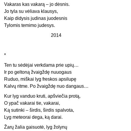
Vakaras kas vakarą – jo dėsnis.
Jo tyla su vėliava klausys,
Kaip didysis judinas juodesnis
Tylomis temimo judesys.
2014
*
Ten tu sėdėjai verkdama prie upių…
Ir po geltoną žvaigždę nuuogaus
Ruduo, miškai lyg freskos apsilupę
Kalvų ritme. Po žvaigždę nuo dangaus…
Kur lyg vanduo kruti, apšviečia protą,
O ypač vakarai tie, vakarai,
Ką sutinki – širdis, širdis spalvota,
Lyg meteorai dega, ką darai.
Žarų žalia gaisuotė, lyg žolynų