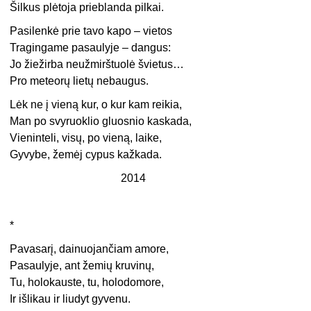
Šilkus plėtoja prieblanda pilkai.
Pasilenkė prie tavo kapo – vietos
Tragingame pasaulyje – dangus:
Jo žiežirba neužmirštuolė švietus…
Pro meteorų lietų nebaugus.
Lėk ne į vieną kur, o kur kam reikia,
Man po svyruoklio gluosnio kaskada,
Vieninteli, visų, po vieną, laike,
Gyvybe, žemėj cypus kažkada.
2014
*
Pavasarį, dainuojančiam amore,
Pasaulyje, ant žemių kruvinų,
Tu, holokauste, tu, holodomore,
Ir išlikau ir liudyt gyvenu.