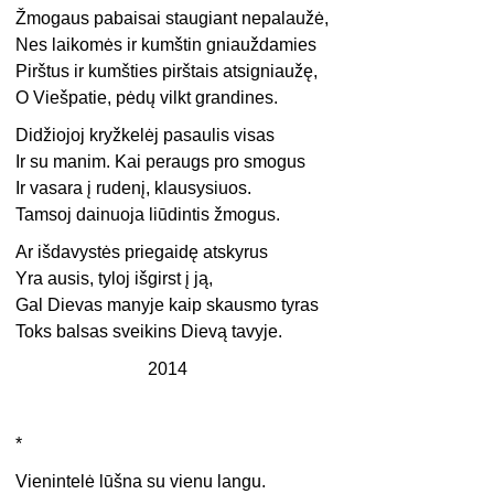
Žmogaus pabaisai staugiant nepalaužė,
Nes laikomės ir kumštin gniauždamies
Pirštus ir kumšties pirštais atsigniaužę,
O Viešpatie, pėdų vilkt grandines.
Didžiojoj kryžkelėj pasaulis visas
Ir su manim. Kai peraugs pro smogus
Ir vasara į rudenį, klausysiuos.
Tamsoj dainuoja liūdintis žmogus.
Ar išdavystės priegaidę atskyrus
Yra ausis, tyloj išgirst į ją,
Gal Dievas manyje kaip skausmo tyras
Toks balsas sveikins Dievą tavyje.
2014
*
Vienintelė lūšna su vienu langu.