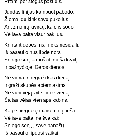
Ritami per stogus pasileis.
Juodas linijas kampuot pabodo.
Žiema, dulkink savo pūkelius
Ant žmonių kivirčų, kaip iš sodo,
Vėliava balta visur paklius.
Krintant debesims, nieks nesigaili.
Iš pasaulio nusilipdę nors
Sniego senį – muškit: muša kvailį
Ir bažnyčioje. Geros dienos!
Ne viena ir negraži kas dieną
Ir graži skubės abiem akims
Ne vien vėją vytis, ir ne vieną
Šaltas vėjas vien apsikabins.
Kaip snieguolę mano mintį neša…
Vėliava balta, neišvaikai:
Sniego senį, į save panašų,
Iš pasaulio lipdosi vaikai.