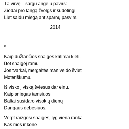
Tą virvę – sargu angelu pavirs:
Žiedai pro langą žvelgs ir sudėtingi
Liet saldų miegą ant sparnų pasvirs.
2014
*
Kaip dūžtančios snaigės kritimai kieti,
Bet snaigėj ramu
Jos tvarkai, mergaitės man veido švieti
Moteriškumu.
Iš visko į viską šviesus dar einu,
Kaip sniegas tamsiuos
Baltai susidaro visokių dienų
Dangaus debesiuos.
Verpt raizgosi snaigės, lyg viena ranka
Kas mes ir kone