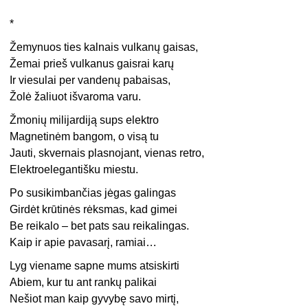
*
Žemynuos ties kalnais vulkanų gaisas,
Žemai prieš vulkanus gaisrai karų
Ir viesulai per vandenų pabaisas,
Žolė žaliuot išvaroma varu.
Žmonių milijardiją sups elektro
Magnetinėm bangom, o visą tu
Jauti, skvernais plasnojant, vienas retro,
Elektroelegantišku miestu.
Po susikimbančias jėgas galingas
Girdėt krūtinės rėksmas, kad gimei
Be reikalo – bet pats sau reikalingas.
Kaip ir apie pavasarį, ramiai…
Lyg viename sapne mums atsiskirti
Abiem, kur tu ant rankų palikai
Nešiot man kaip gyvybę savo mirtį,