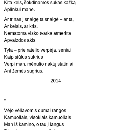
Kita kels, šokdinamos sukas kažką
Aplinkui mane.
Ar trinas į snaigę ta snaigė – ar ta,
Ar kelsis, ar kris.
Nematoma visko tvarka atmerkta
Apvaizdos akis.
Tyla – prie ratelio verpėja, seniai
Kaip siūlus sukrius
Verpi man, mėnulio naktų statiniai
Ant žemės sugrius.
2014
*
Vėjo vėliavomis dūmai rangos
Kamuoliais, visokiais kamuoliais
Man iš kamino, o tau į langus