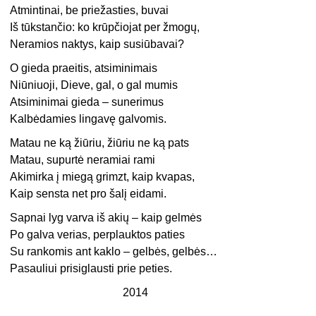
Atmintinai, be priežasties, buvai
Iš tūkstančio: ko krūpčiojat per žmogų,
Neramios naktys, kaip susiūbavai?
O gieda praeitis, atsiminimais
Niūniuoji, Dieve, gal, o gal mumis
Atsiminimai gieda – sunerimus
Kalbėdamies lingavę galvomis.
Matau ne ką žiūriu, žiūriu ne ką pats
Matau, supurtė neramiai rami
Akimirka į miegą grimzt, kaip kvapas,
Kaip sensta net pro šalį eidami.
Sapnai lyg varva iš akių – kaip gelmės
Po galva verias, perplauktos paties
Su rankomis ant kaklo – gelbės, gelbės…
Pasauliui prisiglausti prie peties.
2014