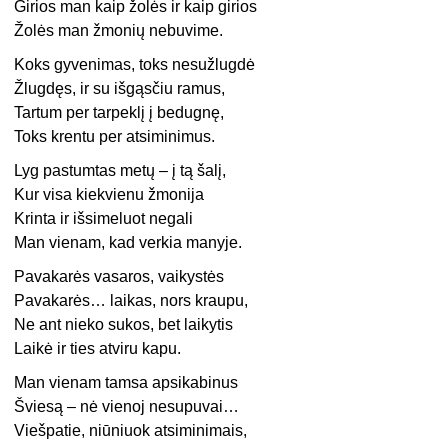
Girios man kaip žolės ir kaip girios
Žolės man žmonių nebuvime.
Koks gyvenimas, toks nesužlugdė
Žlugdęs, ir su išgąsčiu ramus,
Tartum per tarpeklį į bedugnę,
Toks krentu per atsiminimus.
Lyg pastumtas metų – į tą šalį,
Kur visa kiekvienu žmonija
Krinta ir išsimeluot negali
Man vienam, kad verkia manyje.
Pavakarės vasaros, vaikystės
Pavakarės… laikas, nors kraupu,
Ne ant nieko sukos, bet laikytis
Laikė ir ties atviru kapu.
Man vienam tamsa apsikabinus
Šviesą – nė vienoj nesupuvai…
Viešpatie, niūniuok atsiminimais,