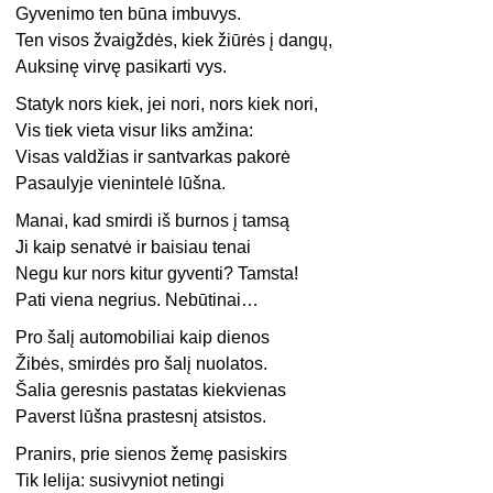
Gyvenimo ten būna imbuvys.
Ten visos žvaigždės, kiek žiūrės į dangų,
Auksinę virvę pasikarti vys.
Statyk nors kiek, jei nori, nors kiek nori,
Vis tiek vieta visur liks amžina:
Visas valdžias ir santvarkas pakorė
Pasaulyje vienintelė lūšna.
Manai, kad smirdi iš burnos į tamsą
Ji kaip senatvė ir baisiau tenai
Negu kur nors kitur gyventi? Tamsta!
Pati viena negrius. Nebūtinai…
Pro šalį automobiliai kaip dienos
Žibės, smirdės pro šalį nuolatos.
Šalia geresnis pastatas kiekvienas
Paverst lūšna prastesnį atsistos.
Pranirs, prie sienos žemę pasiskirs
Tik lelija: susivyniot netingi