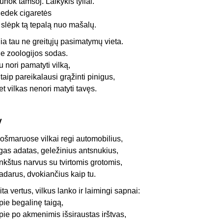
ūnok tamsoj. Laikykis tyliai.
edek cigaretės
r slėpk tą tepalą nuo mašalų.
ia tau ne greitųjų pasimatymų vieta.
e zoologijos sodas.
u nori pamatyti vilką,
itaip pareikalausi grąžinti pinigus,
et vilkas nenori matyti tavęs.
V
ošmaruose vilkai regi automobilius,
lgas adatas, geležinius antsnukius,
nkštus narvus su tvirtomis grotomis,
adarus, dvokiančius kaip tu.
ita vertus, vilkus lanko ir laimingi sapnai:
pie begalinę taigą,
pie po akmenimis išsiraustas irštvas,