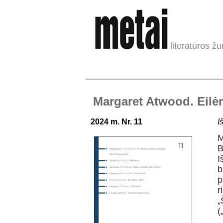
literatūros žu
Margaret Atwood. Eilėr
2024 m. Nr. 11
I
M
B
I
b
p
r
„
(