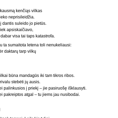
kausmą kenčiąs vilkas
ieko neprisileidžia.
 jį dantis suleido jo pietūs.
iek apsiskaičiavo,
 dabar visa tai taps katastrofa.
u ta sumaitota letena toli nenukeliausi:
ėr daktarų tarp vilkų
ilkai būna mandagūs iki tam tikros ribos.
rivalu stebėti jų ausis.
ei palinkusios į priekį – jie pasiruošę išklausyti.
ei pakreiptos atgal – tu jiems jau nusibodai.
I