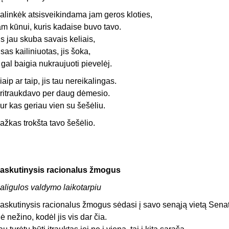
alinkėk atsisveikindama jam geros kloties,
am kūnui, kuris kadaise buvo tavo.
is jau skuba savais keliais,
isas kailiniuotas, jis šoka,
 gal baigia nukraujuoti pievelėj.
iaip ar taip, jis tau nereikalingas.
ritraukdavo per daug dėmesio.
ur kas geriau vien su šešėliu.
ažkas trokšta tavo šešėlio.
askutinysis racionalus žmogus
aligulos valdymo laikotarpiu
askutinysis racionalus žmogus sėdasi į savo senąją vietą Sena
ė nežino, kodėl jis vis dar čia.