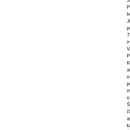
J
P
b
J
p
T
i
V
P
K
a
o
p
m
o
Š
č
a
k