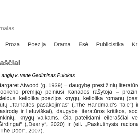
rnalas
Proza
Poezija
Drama
Esė
Publicistika
Kr
aščiai
š anglų k. vertė Gediminas Pulokas
argaret Atwood (g. 1939) – daugybę prestižinių literatū
ookerio premiją) pelniusi Kanados rašytoja – prozinink
šleidusi keliolika poezijos knygų, keliolika romanų (pa
ūtų „Tarnaitės pasakojimas“ („The Handmaid’s Tale“) ir
asirodę ir lietuviškai), daugybę literatūros kritikos, s
inkinių, knygų vaikams. Čia pateikiami eilėraščiai v
Širdingai“ („Dearly“, 2020) ir (eil. „Paskutinysis racio
„The Door“, 2007).