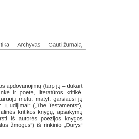
itika
Archyvas
Gauti žurnalą
ros apdovanojimų (tarp jų – dukart
ė ir poetė, literatūros kritikė.
staruoju metu, matyt, garsiausi jų
 „Liudijimai“ („The Testaments“),
ocialinės kritikos knygų, apsakymų
ersti iš autorės poezijos knygos
nalus žmogus“) iš rinkinio „Durys“