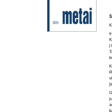
Š
K
I
K
Į
T
k
K
R
v
Į
G
j
a
k