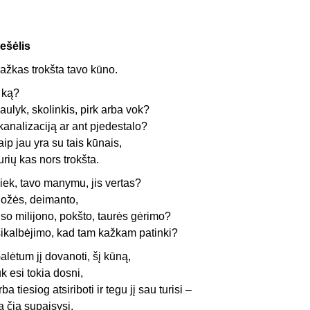
ešėlis
ažkas trokšta tavo kūno.
r ką?
aulyk, skolinkis, pirk arba vok?
 kanalizaciją ar ant pjedestalo?
aip jau yra su tais kūnais,
urių kas nors trokšta.
iek, tavo manymu, jis vertas?
ožės, deimanto,
iso milijono, pokšto, taurės gėrimo?
sikalbėjimo, kad tam kažkam patinki?
alėtum jį dovanoti, šį kūną,
uk esi tokia dosni,
rba tiesiog atsiriboti ir tegu jį sau turisi –
ą čia supaisysi.