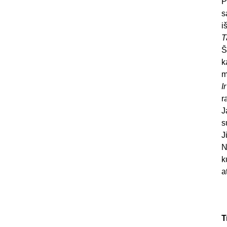
P
s
i
T
Š
k
m
I
r
J
s
J
N
k
a
T