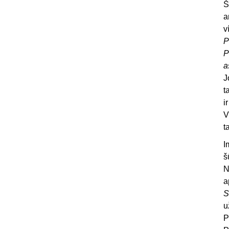
Š
a
v
P
P
a
J
t
i
V
t
I
š
N
a
S
u
P