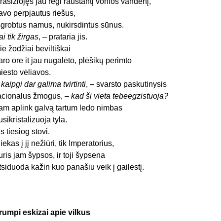
rasižiojęs jau regi raustantį vonios vandenį,
avo perpjautus riešus,
šgrobtus namus, nukirsdintus sūnus.
ai tik žirgas
, – prataria jis.
ie žodžiai beviltiškai
aro ore it jau nugalėto, plėšikų perimto
iesto vėliavos.
r kaipgi dar galima tvirtinti
, – svarsto paskutinysis
acionalus žmogus, –
kad ši vieta tebeegzistuoja?
am aplink galvą tartum ledo nimbas
usikristalizuoja tyla.
is tiesiog stovi.
iekas į jį nežiūri, tik Imperatorius,
uris jam šypsos, ir toji šypsena
tsiduoda kažin kuo panašiu veik į gailestį.
rumpi eskizai apie vilkus