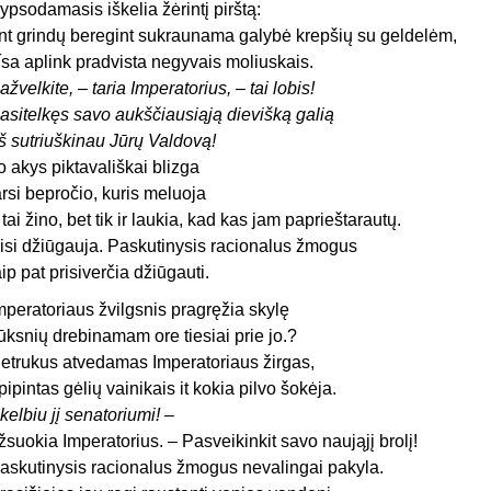
ypsodamasis iškelia žėrintį pirštą:
nt grindų beregint sukraunama galybė krepšių su geldelėm,
ísa aplink pradvista negyvais moliuskais.
ažvelkite, – taria Imperatorius, – tai lobis!
asitelkęs savo aukščiausiąją dievišką galią
š sutriuškinau Jūrų Valdovą!
o akys piktavališkai blizga
arsi bepročio, kuris meluoja
r tai žino, bet tik ir laukia, kad kas jam paprieštarautų.
isi džiūgauja. Paskutinysis racionalus žmogus
aip pat prisiverčia džiūgauti.
mperatoriaus žvilgsnis pragręžia skylę
ūksnių drebinamam ore tiesiai prie jo.?
etrukus atvedamas Imperatoriaus žirgas,
pipintas gėlių vainikais it kokia pilvo šokėja.
kelbiu jį senatoriumi!
–
žsuokia Imperatorius. – Pasveikinkit savo naująjį brolį!
askutinysis racionalus žmogus nevalingai pakyla.