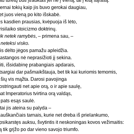
au turėtų būti įtrauktas jei ne į vieną, tai į kitą sąrašą.
ernai tokių kaip jis buvo gerokai daugiau,
et juos vieną po kito išskabė.
is kasdien prausias, kvėpuoja iš lėto,
risilaiko stoicizmo doktrinų.
ik netek ramybės
, – primena sau, –
r neteksi visko.
is dėlto jėgos pamažu apleidžia.
astangos nė neprasižioti jį sekina.
iti, išsidabinę prabangiais apdarais,
tsargiai dar pašmaikštauja, bet tik kai kuriomis temomis,
 šių vis mąžta. Darosi pavojinga
ostringauti net apie orą, o ir apie saulę,
at Imperatorius tvirtina orą valdąs,
 pats esąs saulė.
tai jis ateina su palyda –
iauškančiais tarnais, kurie net dreba iš prielankumo,
psikarstęs auksu, švytintis it neskoningas kovos vežimaitis:
ą tik grįžo po dar vieno savojo triumfo.