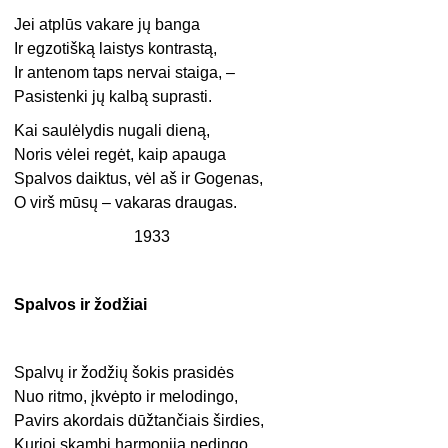
Jei atplūs vakare jų banga
Ir egzotišką laistys kontrastą,
Ir antenom taps nervai staiga, –
Pasistenki jų kalbą suprasti.
Kai saulėlydis nugali dieną,
Noris vėlei regėt, kaip apauga
Spalvos daiktus, vėl aš ir Gogenas,
O virš mūsų – vakaras draugas.
1933
Spalvos ir žodžiai
Spalvų ir žodžių šokis prasidės
Nuo ritmo, įkvėpto ir melodingo,
Pavirs akordais dūžtančiais širdies,
Kurioj skambi harmonija nedingo.