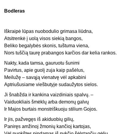
Bodleras
Iškraipė lūpas nuobodulio grimasa liūdna,
Atsitrenkė į uolą visos siekią bangos,
Beliko begalybės skonis, tuštuma viena,
Nors tuščią taurę prabangos karčios dar kelia rankos.
Nakty, kada tamsa, gauruotu šunimi
Pavirtus, apie guolį zuja kaip pašėlus,
Meilužę – savąją vienatvę vėl apkabini
Aptriušusiame viešbutyje sudaužytos sielos.
Ji šnabžda ir kankina vaizdiniais spalvų. –
Vaiduokliais šmėklų arba demonų galvų
Ir Majos burtais monstriškuoju stilium Gojos.
Ir jis, pažvegęs iš akiduobių gilių,
Paniręs amžinoj žmonių kančioj kartojas,
Vėl puokštes pindamas iš pykčio šėlstančių gėlių.