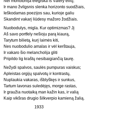
Nei monotonija elegiška iš Valery eilių;
Ir mano žvilgsnis slenka horizonto suodžiais,
Ieškodamas poezijos sau, kurioje galiu
Skandint vakarį liūdesy mažoro žodžiais.
Nuobodulys, migla. Kur optimizmas? Jį
Aš savo portfely nešioju parą kiaurą,
Tarytum bilietą, kurį laimės kiti,
Nes nuobodulio amalas ir vėl kerštauja,
Ir vakaro šio melancholija gliti
Pripildo lig kraštų nesibaigiančią taurę.
Nežydi spalvos, saulės pumpuras vaiskus;
Apleistas orgijų spalvotų ir kontrastų,
Nuplaukia vakaras, išblyškęs ir sunkus,
Tartum lavonas suledėjęs, morge rastas,
Ir graužia nuotaiką man kažin kas, ir valią
Kaip vikšras drugio šilkverpio kamieną žalią.
1933