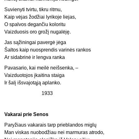
Suvienyti tvirtu, tikru ritmu,
Kaip vėjas žodžiai lyrikoje liejas,
O spalvos degančiu koloritu
Vaizduosis oro grožį nugalėję.
Jas sąžiningai pavergė jėga
Šaltos kaip nuosprendis varinės rankos
Ar sidabrinė ir lengva ranka
Pavasario, kai meilė neišsenka, –
Vaizduotojos įkaitina staiga
Ir šalį išsvajotąją aplanko.
1933
Vakarai prie Senos
Paryžiaus vakarais tarp prieblandos miglų
Man viskas nuobodžiau nei marmuras atrodo,