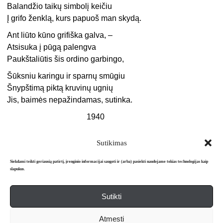
Balandžio taikų simbolį keičiu
Į grifo ženklą, kurs papuoš man skydą.
Ant liūto kūno grifiška galva, –
Atsisuka į pūgą palengva
Paukštaliūtis šis ordino garbingo,
Šūksniu karingu ir sparnų smūgiu
Šnypštimą piktą kruvinų ugnių
Jis, baimės nepažindamas, sutinka.
1940
Sutikimas
Siekdami teikti geriausią patirtį, įrenginio informacijai saugoti ir (arba) pasiekti naudojame tokias technologijas kaip
slapukus.
Sutikti
Apie mus
Redakcija
Prenumerata
Atmesti