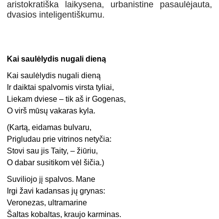
aristokratiška laikysena, urbanistine pasaulėjauta,
dvasios inteligentiškumu.
Kai saulėlydis nugali dieną
Kai saulėlydis nugali dieną
Ir daiktai spalvomis virsta tyliai,
Liekam dviese – tik aš ir Gogenas,
O virš mūsų vakaras kyla.
(Kartą, eidamas bulvaru,
Prigludau prie vitrinos netyčia:
Stovi sau jis Taity, – žiūriu,
O dabar susitikom vėl šičia.)
Suviliojo jį spalvos. Mane
Irgi žavi kadansas jų grynas:
Veronezas, ultramarine
Šaltas kobaltas, kraujo karminas.