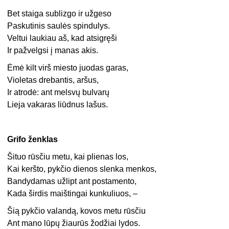
Bet staiga sublizgo ir užgeso
Paskutinis saulės spindulys.
Veltui laukiau aš, kad atsigręši
Ir pažvelgsi į manas akis.
Ėmė kilt virš miesto juodas garas,
Violetas drebantis, aršus,
Ir atrodė: ant melsvų bulvarų
Lieja vakaras liūdnus lašus.
Grifo ženklas
Šituo rūsčiu metu, kai plienas los,
Kai keršto, pykčio dienos slenka menkos,
Bandydamas užlipt ant postamento,
Kada širdis maištingai kunkuliuos, –
Šią pykčio valandą, kovos metu rūsčiu
Ant mano lūpų žiaurūs žodžiai lydos.