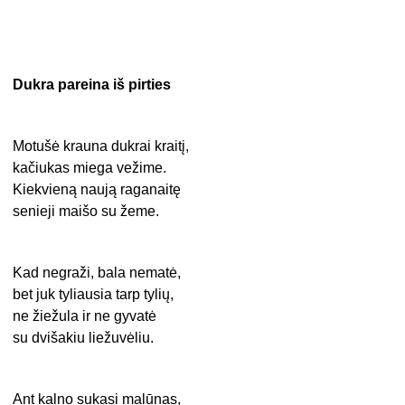
Dukra pareina iš pirties
Motušė krauna dukrai kraitį,
kačiukas miega vežime.
Kiekvieną naują raganaitę
senieji maišo su žeme.
Kad negraži, bala nematė,
bet juk tyliausia tarp tylių,
ne žiežula ir ne gyvatė
su dvišakiu liežuvėliu.
Ant kalno sukasi malūnas,