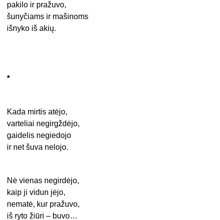
pakilo ir pražuvo,
šunyčiams ir mašinoms
išnyko iš akių.
*
Kada mirtis atėjo,
varteliai negirgždėjo,
gaidelis negiedojo
ir net šuva nelojo.
Nė vienas negirdėjo,
kaip ji vidun įėjo,
nematė, kur pražuvo,
iš ryto žiūri – buvo…