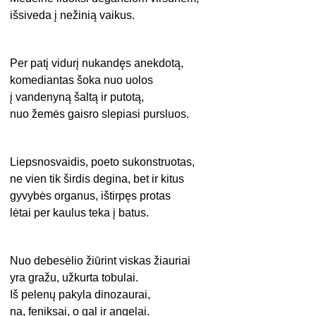
išsiveda į nežinią vaikus.
Per patį vidurį nukandęs anekdotą,
komediantas šoka nuo uolos
į vandenyną šaltą ir putotą,
nuo žemės gaisro slepiasi pursluos.
Liepsnosvaidis, poeto sukonstruotas,
ne vien tik širdis degina, bet ir kitus
gyvybės organus, ištirpęs protas
lėtai per kaulus teka į batus.
Nuo debesėlio žiūrint viskas žiauriai
yra gražu, užkurta tobulai.
Iš pelenų pakyla dinozaurai,
na, feniksai, o gal ir angelai.