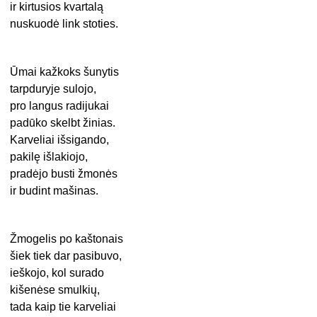
ir kirtusios kvartalą
nuskuodė link stoties.
Ūmai kažkoks šunytis
tarpduryje sulojo,
pro langus radijukai
padūko skelbt žinias.
Karveliai išsigando,
pakilę išlakiojo,
pradėjo busti žmonės
ir budint mašinas.
Žmogelis po kaštonais
šiek tiek dar pasibuvo,
ieškojo, kol surado
kišenėse smulkių,
tada kaip tie karveliai