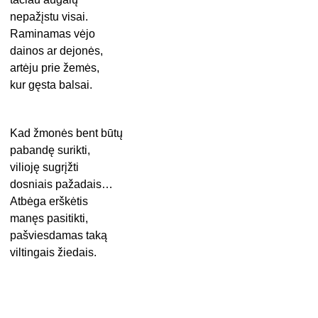
nepažįstu visai.
Raminamas vėjo
dainos ar dejonės,
artėju prie žemės,
kur gęsta balsai.
Kad žmonės bent būtų
pabandę surikti,
vilioję sugrįžti
dosniais pažadais…
Atbėga erškėtis
manęs pasitikti,
pašviesdamas taką
viltingais žiedais.