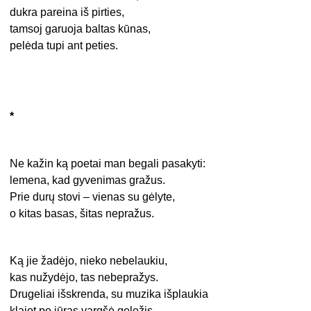
dukra pareina iš pirties,
tamsoj garuoja baltas kūnas,
pelėda tupi ant peties.
*
Ne kažin ką poetai man begali pasakyti:
lemena, kad gyvenimas gražus.
Prie durų stovi – vienas su gėlyte,
o kitas basas, šitas nepražus.
Ką jie žadėjo, nieko nebelaukiu,
kas nužydėjo, tas nebepražys.
Drugeliai išskrenda, su muzika išplaukia
klajot po jūras vargšė geležis.