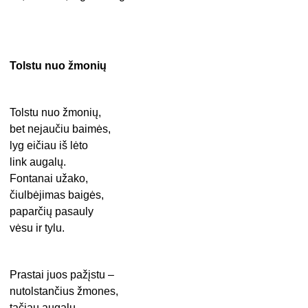
Tolstu nuo žmonių
Tolstu nuo žmonių,
bet nejaučiu baimės,
lyg eičiau iš lėto
link augalų.
Fontanai užako,
čiulbėjimas baigės,
paparčių pasauly
vėsu ir tylu.
Prastai juos pažįstu –
nutolstančius žmones,
tačiau augalų