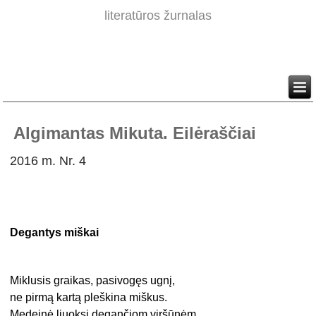
literatūros žurnalas
Algimantas Mikuta. Eilėraščiai
2016 m. Nr. 4
Degantys miškai
Miklusis graikas, pasivogęs ugnį,
ne pirmą kartą pleškina miškus.
Medeinė liuoksi degančiom viršūnėm,