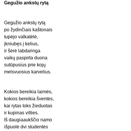
Gegužio ankstų rytą
Gegužio ankstų rytą
po žydinčiais kaštonais
tupėjo valkatėlė,
įkniubęs į kelius,
ir šėrė labdaringa
vaikų paspirta duona
sutūpusius prie kojų
melsvuosius karvelius.
Kokios bereikia laimės,
kokios bereikia šventės,
kai rytas toks žieduotas
ir kupinas vilties.
Iš daugiaaukščio namo
išpuolė dvi studentės