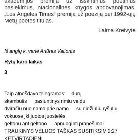
akademijos premija už išskirtinius poetinius
pasiekimus, Nacionalinės knygos apdovanojimas,
„Los Angeles Times“ premija už poeziją bei 1992-ųjų
Metų poetės titulas.
Laima Kreivytė
Iš anglų k. vertė Artūras Valionis
Rytų karo laikas
3
Taip atnešdavo telegramas: durų
skambutis pasiuntinys rimtu veidu
dviračiu nuo namo prie namo su didžiuliu ryšuliu
vokuose įklijuotos juostelės
geltonu ant geltono apnuoginti pranešimai
TRAUKINYS VĖLUOS TAŠKAS SUSITIKSIM 2:27
KETVIRTADIENĮ