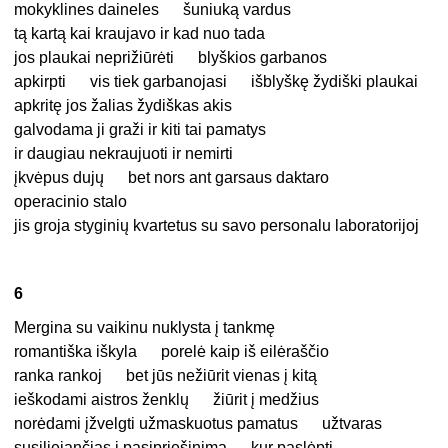
mokyklines daineles šuniuką vardus
tą kartą kai kraujavo ir kad nuo tada
jos plaukai neprižiūrėti blyškios garbanos
apkirpti vis tiek garbanojasi išblyškę žydiški plaukai
apkritę jos žalias žydiškas akis
galvodama ji graži ir kiti tai pamatys
ir daugiau nekraujuoti ir nemirti
įkvėpus dujų bet nors ant garsaus daktaro
operacinio stalo
jis groja styginių kvartetus su savo personalu laboratorijoj
6
Mergina su vaikinu nuklysta į tankmę
romantiška iškyla porelė kaip iš eilėraščio
ranka rankoj bet jūs nežiūrit vienas į kitą
ieškodami aistros ženklų žiūrit į medžius
norėdami įžvelgti užmaskuotus pamatus užtvaras
susiliejančias į pasipriešinimą kur paslėpti