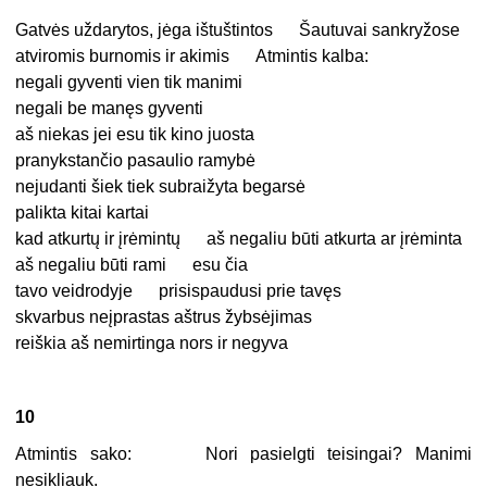
Gatvės uždarytos, jėga ištuštintos Šautuvai sankryžose
atviromis burnomis ir akimis Atmintis kalba:
negali gyventi vien tik manimi
negali be manęs gyventi
aš niekas jei esu tik kino juosta
pranykstančio pasaulio ramybė
nejudanti šiek tiek subraižyta begarsė
palikta kitai kartai
kad atkurtų ir įrėmintų aš negaliu būti atkurta ar įrėminta
aš negaliu būti rami esu čia
tavo veidrodyje prisispaudusi prie tavęs
skvarbus neįprastas aštrus žybsėjimas
reiškia aš nemirtinga nors ir negyva
10
Atmintis sako: Nori pasielgti teisingai? Manimi
nesikliauk.