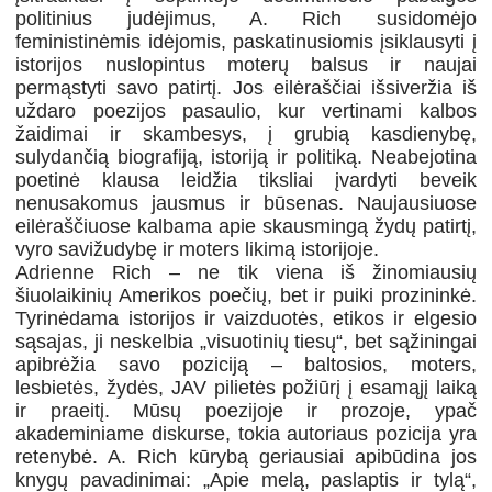
politinius judėjimus, A. Rich susidomėjo
feministinėmis idėjomis, pa­skatinusiomis įsiklausyti į
istorijos nuslopintus moterų balsus ir naujai
permąstyti savo patirtį. Jos eilėraščiai išsiveržia iš
uždaro poezijos pasaulio, kur vertinami kalbos
žaidimai ir skam­besys, į grubią kasdienybę,
sulydančią biografiją, istoriją ir politiką. Neabejotina
poetinė klausa leidžia tiksliai įvardyti beveik
nenusakomus jausmus ir būsenas. Naujausiuose
eilėraščiuose kalbama apie skausmingą žydų patirtį,
vyro savižudybę ir moters likimą istorijoje.
Adrienne Rich – ne tik viena iš žinomiausių
šiuolaikinių Amerikos poečių, bet ir puiki prozininkė.
Tyrinėdama istorijos ir vaizduotės, etikos ir elgesio
sąsajas, ji neskelbia „visuotinių tiesų“, bet sąžiningai
apibrėžia savo poziciją – baltosios, moters,
lesbietės, žydės, JAV pilietės požiūrį į esamąjį laiką
ir praeitį. Mūsų poezijoje ir prozoje, ypač
akademiniame diskurse, tokia autoriaus pozicija yra
retenybė. A. Rich kūrybą geriausiai apibūdina jos
knygų pavadinimai: „Apie melą, paslaptis ir tylą“,