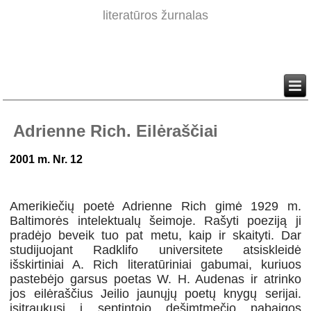
literatūros žurnalas
Adrienne Rich. Eilėraščiai
2001 m. Nr. 12
Amerikiečių poetė Adrienne Rich gimė 1929 m.
Baltimorės intelektualų šeimoje. Rašyti poeziją ji
pradėjo beveik tuo pat metu, kaip ir skaityti. Dar
studijuojant Radklifo universitete atsiskleidė
išskirtiniai A. Rich literatūriniai gabumai, kuriuos
pastebėjo garsus poetas W. H. Audenas ir atrinko
jos eilėraščius Jeilio jaunųjų poetų knygų serijai.
įsitraukusi į septintojo dešimtmečio pabaigos