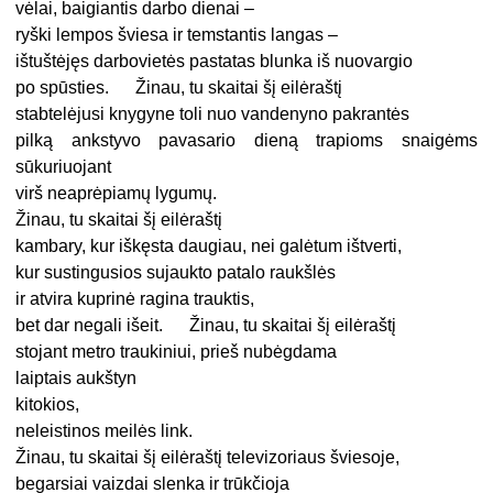
vėlai, baigiantis darbo dienai –
ryški lempos šviesa ir temstantis langas –
ištuštėjęs darbovietės pastatas blunka iš nuovargio
po spūsties. Žinau, tu skaitai šį eilėraštį
stabtelėjusi knygyne toli nuo vandenyno pakrantės
pilką ankstyvo pavasario dieną trapioms snaigėms
sūkuriuojant
virš neaprėpiamų lygumų.
Žinau, tu skaitai šį eilėraštį
kambary, kur iškęsta daugiau, nei galėtum ištverti,
kur sustingusios sujaukto patalo raukšlės
ir atvira kuprinė ragina trauktis,
bet dar negali išeit. Žinau, tu skaitai šį eilėraštį
stojant metro traukiniui, prieš nubėgdama
laiptais aukštyn
kitokios,
neleistinos meilės link.
Žinau, tu skaitai šį eilėraštį televizoriaus šviesoje,
begarsiai vaizdai slenka ir trūkčioja