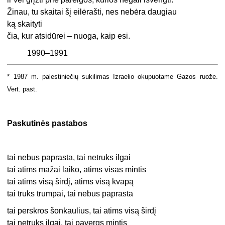
Žinau, tu skaitai šį eilėrašti, nes nebėra daugiau
ką skaityti
čia, kur atsidūrei – nuoga, kaip esi.
1990–1991
* 1987 m. palestiniečių sukilimas Izraelio okupuotame Gazos ruože.
Vert. past.
Paskutinės pastabos
tai nebus paprasta, tai netruks ilgai
tai atims mažai laiko, atims visas mintis
tai atims visą širdį, atims visą kvapą
tai truks trumpai, tai nebus paprasta
tai perskros šonkaulius, tai atims visą širdį
tai netruks ilgai, tai pavergs mintis