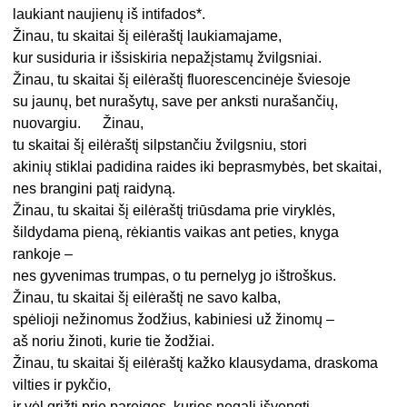
laukiant naujienų iš intifados*.
Žinau, tu skaitai šį eilėraštį laukiamajame,
kur susiduria ir išsiskiria nepažįstamų žvilgsniai.
Žinau, tu skaitai šį eilėraštį fluorescencinėje šviesoje
su jaunų, bet nurašytų, save per anksti nurašančių,
nuovargiu. Žinau,
tu skaitai šį eilėraštį silpstančiu žvilgsniu, stori
akinių stiklai padidina raides iki beprasmybės, bet skaitai,
nes brangini patį raidyną.
Žinau, tu skaitai šį eilėraštį triūsdama prie viryklės,
šildydama pieną, rėkiantis vaikas ant peties, knyga
rankoje –
nes gyvenimas trumpas, o tu pernelyg jo ištroškus.
Žinau, tu skaitai šį eilėraštį ne savo kalba,
spėlioji nežinomus žodžius, kabiniesi už žinomų –
aš noriu žinoti, kurie tie žodžiai.
Žinau, tu skaitai šį eilėraštį kažko klausydama, draskoma
vilties ir pykčio,
ir vėl grįžti prie pareigos, kurios negali išvengti.