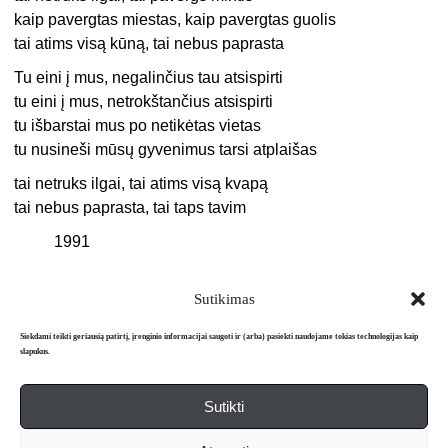
kaip pavergtas miestas, kaip pavergtas guolis
tai atims visą kūną, tai nebus paprasta
Tu eini į mus, negalinčius tau atsispirti
tu eini į mus, netrokštančius atsispirti
tu išbarstai mus po netikėtas vietas
tu nusineši mūsų gyvenimus tarsi atplaišas
tai netruks ilgai, tai atims visą kvapą
tai nebus paprasta, tai taps tavim
1991
Sutikimas
Siekdami teikti geriausią patirtį, įrenginio informacijai saugoti ir (arba) pasiekti naudojame tokias technologijas kaip
slapukus.
Sutikti
Apie mus
Redakcija
Prenumerata