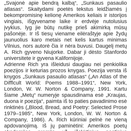
„Svajonė apie bendrą kalbą“, „Sunkaus pasaulio
atlasas“. Skaitydami poetės tekstus leidžiamės į
bekompromisinę kelionę Amerikos keliais ir istorijos
vin­giais, išgyvename laike ir erdvėje nutolusius
įvykius, lyg jie būtų nutikę prieš akimirką mūsų
pašonėje. Ir Iš tiesų viename eilėraštyje apie žydų
jaunuolius karo metais net kelis kartus minimas
Vilnius, nors autorė čia ir nėra buvusi. Daugelį metų
A. Rich gyveno Niujorke. Dabar ji dėsto Stanfordo
universitete ir gyvena Kalifornijoje.
Adrienne Rich yra išleidusi daugiau nei penkiolika
poezijos ir keturias prozos knygas. Poezija versta iš
knygos „Sunkaus pasaulio atlasas“ („An Atlas of the
Difflcult World: Poems 1988–1991“, New York,
London, W. W. Norton & Company, 1991. Kartu
šiame „Metų“ numeryje spausdinama esė „Kraujas,
duona ir poezija“, paimta iš to paties pavadinimo esė
rinktinės („Blood, Bread, and Poetry: Selected Prose
1979–1985“, New York, London, W. W. Norton &
Company, 1986). A. Rich kūriniai pelnė ne vieną
apdovanojimą. Iš jų paminėtini: Amerikos poetų