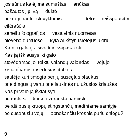
jos sūnus kalėjime sumuštas anūkas
pašautas į pilvą duktė
besirūpinanti stovyklomis tetos neišspausdinti
eilėraščiai
senelių fotografijos vestuvinis nuometas
plevena dūmuose kyla aukštyn išretėjusiu oru
Kam ji galėtų atsiverti ir išsipasakoti
Kas ją išklausys iki galo
stovėdamas jei reiktų valandų valandas vėjuje
keliančiame nusėdusias dulkes
saulėje kuri smogia per jų susegtus plaukus
prie dingusių vartų prie laukinės nulūžusios kriaušės
Kas privalo ją išklausyti
be moters kuriai uždrausta pamiršti
be atšipusių kruopų stingstančių mediniame samtyje
be susenusių vėjų apnešančių krosnis puriu sniegu?
9