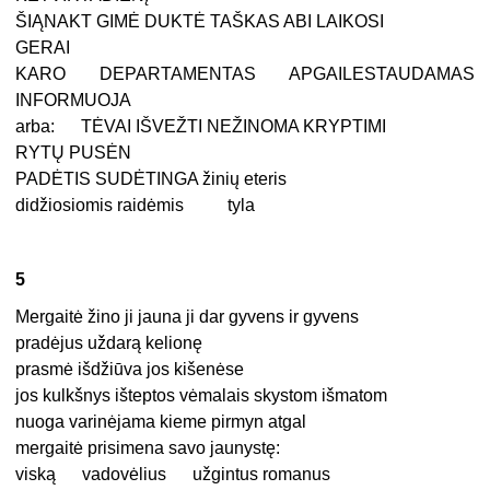
ŠIĄNAKT GIMĖ DUKTĖ TAŠKAS ABI LAIKOSI
GERAI
KARO DEPARTAMENTAS APGAILESTAUDAMAS
INFORMUOJA
arba: TĖVAI IŠVEŽTI NEŽINOMA KRYPTIMI
RYTŲ PUSĖN
PADĖTIS SUDĖTINGA žinių eteris
didžiosiomis raidėmis tyla
5
Mergaitė žino ji jauna ji dar gyvens ir gyvens
pradėjus uždarą kelionę
prasmė išdžiūva jos kišenėse
jos kulkšnys išteptos vėmalais skystom išmatom
nuoga varinėjama kieme pirmyn atgal
mergaitė prisimena savo jaunystę:
viską vadovėlius užgintus romanus