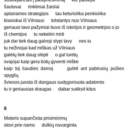
šautuvai rinktiniai žaislai
aptariamos strategijos tau keturiolika penkiolika
klasiokai iš Vilniaus tolstantys nuo Vilniaus
geriausi tavo pažymiai buvo iš istorijos ir geometrijos o jo
iš chemijos tu neketini mirti
juk dar tiek daug galvoji slypi tavy nes tu
tu nežinojai kad miškas už Vilniaus
galėtų tiek daug slėpti o gal turėtų
svajojai kaip gera būtų gyventi miške
kaip toj liaudies dainoj gulėti ant pabirusių pušies
spyglių
šviesos juosta iš dangaus sudygsniuota adatomis
tu ir geriausias draugas dabar sutiksit kitus
8
Moteris supančiota prisiminimų
stovi prie namo dulkių nuvarginta