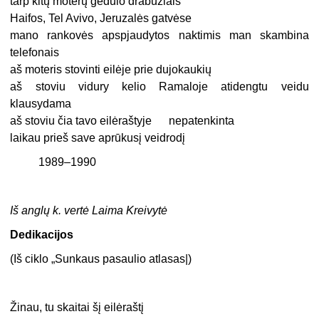
tarp kitų moterų gedulo drabužiais
Haifos, Tel Avivo, Jeruzalės gatvėse
mano rankovės apspjaudytos naktimis man skambina
telefonais
aš moteris stovinti eilėje prie dujokaukių
aš stoviu vidury kelio Ramaloje atidengtu veidu
klausydama
aš stoviu čia tavo eilėraštyje nepatenkinta
laikau prieš save aprūkusį veidrodį
1989–1990
Iš anglų k. vertė Laima Kreivytė
Dedikacijos
(Iš ciklo „Sunkaus pasaulio atlasas|)
Žinau, tu skaitai šį eilėraštį