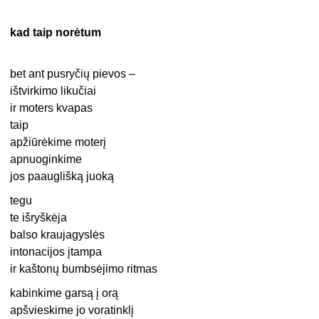
kad taip norėtum
bet ant pusryčių pievos –
ištvirkimo likučiai
ir moters kvapas
taip
apžiūrėkime moterį
apnuoginkime
jos paauglišką juoką
tegu
te išryškėja
balso kraujagyslės
intonacijos įtampa
ir kaštonų bumbsėjimo ritmas
kabinkime garsą į orą
apšvieskime jo voratinklį