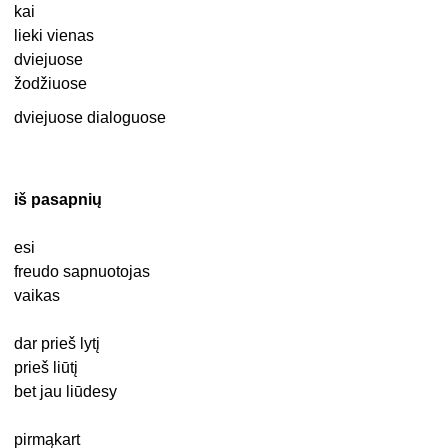
kai
lieki vienas
dviejuose
žodžiuose
dviejuose dialoguose
iš pasapnių
esi
freudo sapnuotojas
vaikas
dar prieš lytį
prieš liūtį
bet jau liūdesy
pirmąkart