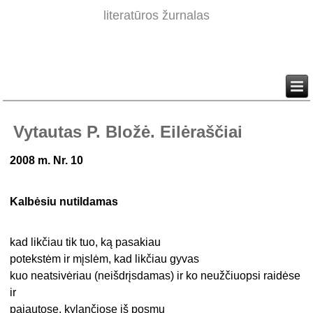
literatūros žurnalas
Vytautas P. Bložė. Eilėraščiai
2008 m. Nr. 10
Kalbėsiu nutildamas
kad likčiau tik tuo, ką pasakiau
potekstėm ir mįslėm, kad likčiau gyvas
kuo neatsivėriau (neišdrįsdamas) ir ko neužčiuopsi raidėse
ir
pajautose, kylančiose iš posmų