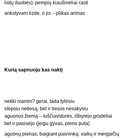
liūtų duobės): pempių kiaušinėliai rasti
ankstyvam lizde, o jis – plikas arimas
Kurią sapnuoju kas naktį
netiki manim? gerai, tada tylėsiu
slėpsiu netiesą, bet ir tiesos nesakysiu
aguonos žiemą – tuščiavidurės, išbyrėjo grūdeliai
bet ir pasisėjo (jeigu gyvas, pieno puta)
aguonų pienas, baigiant pasninką: vaikų ir mergaičių