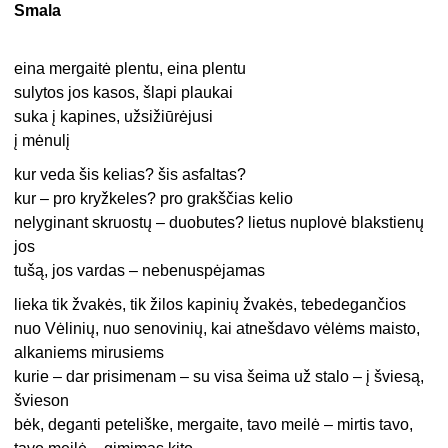
Smala
eina mergaitė plentu, eina plentu
sulytos jos kasos, šlapi plaukai
suka į kapines, užsižiūrėjusi
į mėnulį
kur veda šis kelias? šis asfaltas?
kur – pro kryžkeles? pro grakščias kelio
nelyginant skruostų – duobutes? lietus nuplovė blakstienų
jos
tušą, jos vardas – nebenuspėjamas
lieka tik žvakės, tik žilos kapinių žvakės, tebedegančios
nuo Vėlinių, nuo senovinių, kai atnešdavo vėlėms maisto,
alkaniems mirusiems
kurie – dar prisimenam – su visa šeima už stalo – į šviesą,
švieson
bėk, deganti peteliške, mergaite, tavo meilė – mirtis tavo,