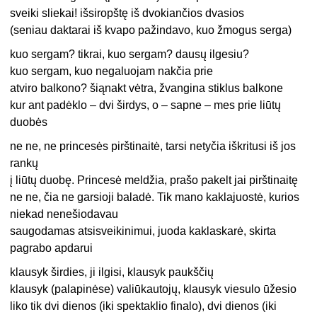
sveiki sliekai! išsiropštę iš dvokiančios dvasios
(seniau daktarai iš kvapo pažindavo, kuo žmogus serga)
kuo sergam? tikrai, kuo sergam? dausų ilgesiu?
kuo sergam, kuo negaluojam nakčia prie
atviro balkono? šiąnakt vėtra, žvangina stiklus balkone
kur ant padėklo – dvi širdys, o – sapne – mes prie liūtų
duobės
ne ne, ne princesės pirštinaitė, tarsi netyčia iškritusi iš jos
rankų
į liūtų duobę. Princesė meldžia, prašo pakelt jai pirštinaitę
ne ne, čia ne garsioji baladė. Tik mano kaklajuostė, kurios
niekad nenešiodavau
saugodamas atsisveikinimui, juoda kaklaskarė, skirta
pagrabo apdarui
klausyk širdies, ji ilgisi, klausyk paukščių
klausyk (palapinėse) valiūkautojų, klausyk viesulo ūžesio
liko tik dvi dienos (iki spektaklio finalo), dvi dienos (iki