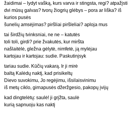
žaidimai – lydyt vašką, kurs varva ir stingsta, regi? atpažįsti
dvi mūsų galvas? tvorų žiogrių glėbys – pora ar liška? iš
kurios pusės
šunelių amsėjimas? piršliai piršleliai? aploja mus
tai širdžių tvinksniai, ne ne – katutės
toli toli, girdi? prie žvakutės, kur miršta
našlaitėlė, gležna gėlytė, nimfetė, ją mylėjau
kartojau ir kartojau: sudie. Paskutinįsyk
tariau sudie. Kūčių vakarą. Ir ji mirė
baltą Kalėdų naktį, kad prisikeltų
Dievo suvokimu, Jo regėjimu, išsilaisvinimu
iš metų ciklo, girnapusės džeržgesio, pakopų įvijų
kad dingtelėtų: saulė! ji grįžta, saulė
kurią sapnuoju kas naktį