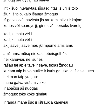
žmogų dar gyvą, jau blaivą
ir tik šuo, nuvarytas, išgąsdintas, žiūri iš tolo
žiūri iš tolo, kaip išauga žmogus
iš galvos vėl pavirsta jis rankom, pilvu ir kojom
kurios vėl spardys jį, girtos vėl peršoks tvorelę
kad įklimptų vėl į
kad įklimptų vėl į
ak į save į save mes įklimpome amžiams
amžiams: mūsų niekas nebeišgelbės
nei kareiviai, nei šunes
rašau tai apie tave ir save, tikras žmogau
kuriam taip buvo nutikę ir kuris gal skaitai šias eilutes
bet man taip yra jau:
mano galva viršum visko
ir apačioj aš nuogas
žmogus: toks koks gimiau
ir randa mane šuo ir ištraukia kareiviai