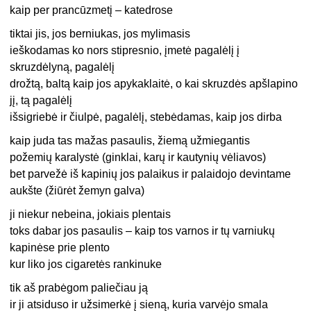
kaip per prancūzmetį – katedrose
tiktai jis, jos berniukas, jos mylimasis
ieškodamas ko nors stipresnio, įmetė pagalėlį į
skruzdėlyną, pagalėlį
drožtą, baltą kaip jos apykaklaitė, o kai skruzdės apšlapino
jį, tą pagalėlį
išsigriebė ir čiulpė, pagalėlį, stebėdamas, kaip jos dirba
kaip juda tas mažas pasaulis, žiemą užmiegantis
požemių karalystė (ginklai, karų ir kautynių vėliavos)
bet parvežė iš kapinių jos palaikus ir palaidojo devintame
aukšte (žiūrėt žemyn galva)
ji niekur nebeina, jokiais plentais
toks dabar jos pasaulis – kaip tos varnos ir tų varniukų
kapinėse prie plento
kur liko jos cigaretės rankinuke
tik aš prabėgom paliečiau ją
ir ji atsiduso ir užsimerkė į sieną, kuria varvėjo smala