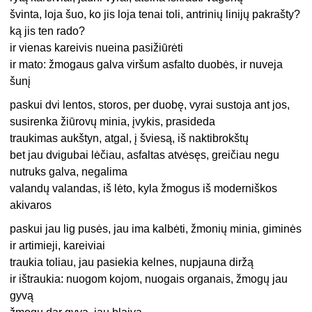
švinta, loja šuo, ko jis loja tenai toli, antrinių linijų pakrašty?
ką jis ten rado?
ir vienas kareivis nueina pasižiūrėti
ir mato: žmogaus galva viršum asfalto duobės, ir nuveja
šunį
paskui dvi lentos, storos, per duobę, vyrai sustoja ant jos,
susirenka žiūrovų minia, įvykis, prasideda
traukimas aukštyn, atgal, į šviesą, iš naktibrokštų
bet jau dvigubai lėčiau, asfaltas atvėsęs, greičiau negu
nutruks galva, negalima
valandų valandas, iš lėto, kyla žmogus iš moderniškos
akivaros
paskui jau lig pusės, jau ima kalbėti, žmonių minia, giminės
ir artimieji, kareiviai
traukia toliau, jau pasiekia kelnes, nupjauna diržą
ir ištraukia: nuogom kojom, nuogais organais, žmogų jau
gyvą