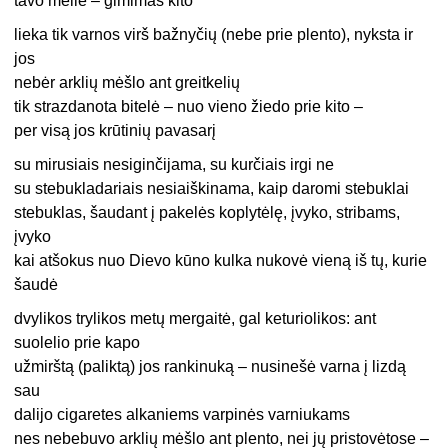
tavo meilė – gimimas kito
lieka tik varnos virš bažnyčių (nebe prie plento), nyksta ir
jos
nebėr arklių mėšlo ant greitkelių
tik strazdanota bitelė – nuo vieno žiedo prie kito –
per visą jos krūtinių pavasarį
su mirusiais nesiginčijama, su kurčiais irgi ne
su stebukladariais nesiaiškinama, kaip daromi stebuklai
stebuklas, šaudant į pakelės koplytėlę, įvyko, stribams,
įvyko
kai atšokus nuo Dievo kūno kulka nukovė vieną iš tų, kurie
šaudė
dvylikos trylikos metų mergaitė, gal keturiolikos: ant
suolelio prie kapo
užmirštą (paliktą) jos rankinuką – nusinešė varna į lizdą
sau
dalijo cigaretes alkaniems varpinės varniukams
nes nebebuvo arklių mėšlo ant plento, nei jų pristovėtose –