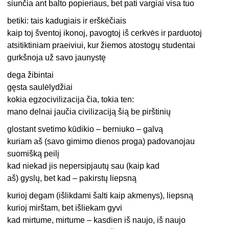
siunčia ant balto popieriaus, bet pati vargiai visa tuo
betiki: tais kadugiais ir erškėčiais
kaip toj šventoj ikonoj, pavogtoj iš cerkvės ir parduotoj
atsitiktiniam praeiviui, kur žiemos atostogų studentai
gurkšnoja už savo jaunystę
dega žibintai
gęsta saulėlydžiai
kokia egzocivilizacija čia, tokia ten:
mano delnai jaučia civilizaciją šią be pirštinių
glostant svetimo kūdikio – berniuko – galvą
kuriam aš (savo gimimo dienos proga) padovanojau
suomišką peilį
kad niekad jis nepersipjautų sau (kaip kad
aš) gyslų, bet kad – pakirstų liepsną
kurioj degam (išlikdami šalti kaip akmenys), liepsną
kurioj mirštam, bet išliekam gyvi
kad mirtume, mirtume – kasdien iš naujo, iš naujo