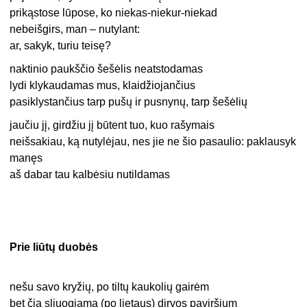
prikąstose lūpose, ko niekas-niekur-niekad
nebeišgirs, man – nutylant:
ar, sakyk, turiu teisę?
naktinio paukščio šešėlis neatstodamas
lydi klykaudamas mus, klaidžiojančius
pasiklystančius tarp pušų ir pusnynų, tarp šešėlių
jaučiu jį, girdžiu jį būtent tuo, kuo rašymais
neišsakiau, ką nutylėjau, nes jie ne šio pasaulio: paklausyk
manęs
aš dabar tau kalbėsiu nutildamas
Prie liūtų duobės
nešu savo kryžių, po tiltų kaukolių gairėm
bet čia sliuogiama (po lietaus) dirvos paviršium