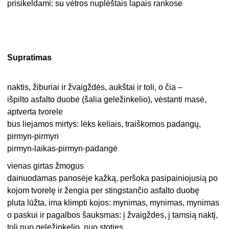
prisikeldami: su vėtros nuplėštais lapais rankose
Supratimas
naktis, žiburiai ir žvaigždės, aukštai ir toli, o čia –
išpilto asfalto duobė (šalia geležinkelio), vėstanti masė,
aptverta tvorele
bus liejamos mirtys: lėks keliais, traiškomos padangų,
pirmyn-pirmyn
pirmyn-laikas-pirmyn-padangė
vienas girtas žmogus
dainuodamas panosėje kažką, peršoka pasipainiojusią po
kojom tvorelę ir žengia per stingstančio asfalto duobę
pluta lūžta, ima klimpti kojos: mynimas, mynimas, mynimas
o paskui ir pagalbos šauksmas: į žvaigždes, į tamsią naktį,
toli nuo geležinkelio, nuo stoties