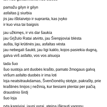
pamažu gilyn ir gilyn
asfaltas jį siurbia
jis jau išblaivėjo ir supranta, kas įvyko
ir kuo visa tai baigsis
jau užkimęs, ir vis dar šaukia
jau Grįžulo Ratai atvirto, jau Šienpjoviai blėsta
aušta, ligi krūtinės jau, asfaltas vėsta
jau nebegali šaukti, jau ligi kaklo, kojos pasiekia dugną,
galva virš asfalto, vos vos alsuoja
tada šuo
šuo sustoja ant duobės krašto, pamato žmogaus galvą
viršum asfalto duobės ir ima loti
loja neatsitraukdamas, Švenčionėlių stotyje, pakrašty, prie
kraštinės linijos į nežinią, kur tiesiami plentai per pačią
draustinio širdį
šuo loja
rytą kareiviai, jauni vyrai, ateina iškrauti vagonų