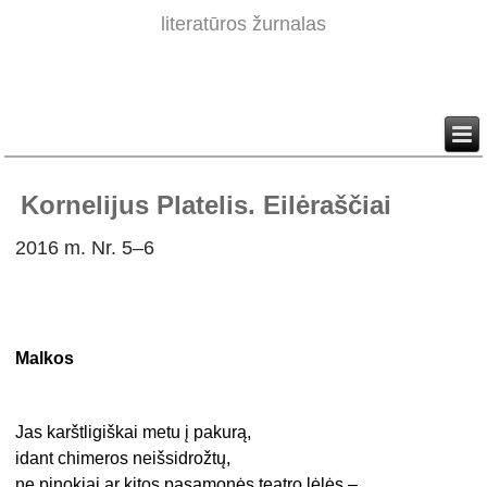
literatūros žurnalas
Kornelijus Platelis. Eilėraščiai
2016 m. Nr. 5–6
Malkos
Jas karštligiškai metu į pakurą,
idant chimeros neišsidrožtų,
ne pinokiai ar kitos pasąmonės teatro lėlės –