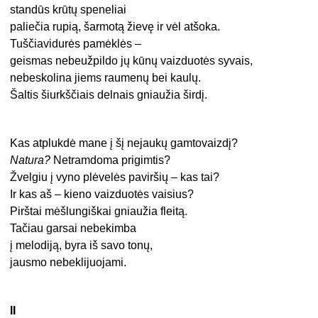
standūs krūtų speneliai
paliečia rupią, šarmotą žievę ir vėl atšoka.
Tuščiavidurės pamėklės –
geismas nebeužpildo jų kūnų vaizduotės syvais,
nebeskolina jiems raumenų bei kaulų.
Šaltis šiurkščiais delnais gniaužia širdį.
Kas atplukdė mane į šį nejaukų gamtovaizdį?
Natura?
Netramdoma prigimtis?
Žvelgiu į vyno plėvelės paviršių – kas tai?
Ir kas aš – kieno vaizduotės vaisius?
Pirštai mėšlungiškai gniaužia fleitą.
Tačiau garsai nebekimba
į melodiją, byra iš savo tonų,
jausmo nebeklijuojami.
II