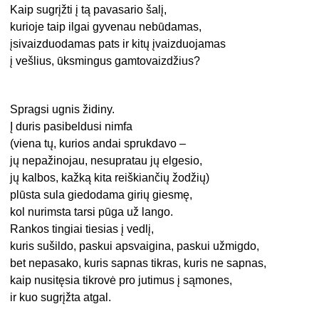
Kaip sugrįžti į tą pavasario šalį,
kurioje taip ilgai gyvenau nebūdamas,
įsivaizduodamas pats ir kitų įvaizduojamas
į vešlius, ūksmingus gamtovaizdžius?
Spragsi ugnis židiny.
Į duris pasibeldusi nimfa
(viena tų, kurios andai sprukdavo –
jų nepažinojau, nesupratau jų elgesio,
jų kalbos, kažką kita reiškiančių žodžių)
plūsta sula giedodama girių giesmę,
kol nurimsta tarsi pūga už lango.
Rankos tingiai tiesias į vedlį,
kuris sušildo, paskui apsvaigina, paskui užmigdo,
bet nepasako, kuris sapnas tikras, kuris ne sapnas,
kaip nusitęsia tikrovė pro jutimus į sąmones,
ir kuo sugrįžta atgal.