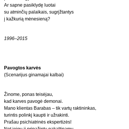
Ar sapne pasiklydę luotai
su atminčių palaikais, sugrįžtantys
į kažkurią mėnesieną?
1996–2015
Pavogtos karvės
(Scenarijus ginamajai kalbai)
Žinome, ponas teisėjau,
kad karves pavogė demonai.
Mano klientas Barabas – tik vartų raktininkas,
turintis polinkį kaupti ir užrakinti.
Prašau psichiatrinės ekspertizės!
Net jeigu jį pripažintų pakaltinamu,