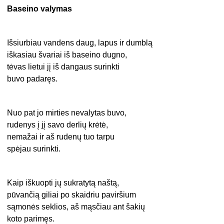
Baseino valymas
Išsiurbiau vandens daug, lapus ir dumblą
iškasiau švariai iš baseino dugno,
tėvas lietui jį iš dangaus surinkti
buvo padaręs.
Nuo pat jo mirties nevalytas buvo,
rudenys į jį savo derlių krėtė,
nemažai ir aš rudenų tuo tarpu
spėjau surinkti.
Kaip iškuopti jų sukratytą naštą,
pūvančią giliai po skaidriu paviršium
sąmonės seklios, aš mąsčiau ant šakių
koto parimęs.