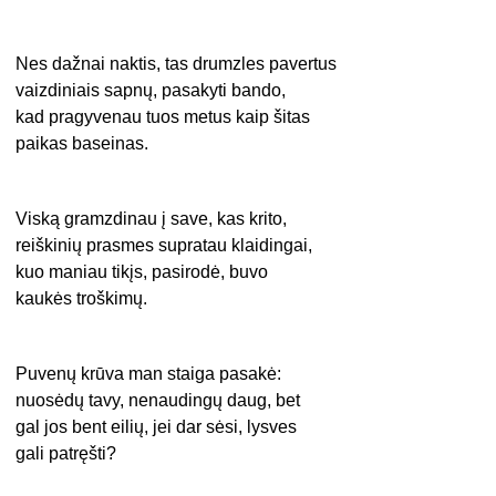
Nes dažnai naktis, tas drumzles pavertus
vaizdiniais sapnų, pasakyti bando,
kad pragyvenau tuos metus kaip šitas
paikas baseinas.
Viską gramzdinau į save, kas krito,
reiškinių prasmes supratau klaidingai,
kuo maniau tikįs, pasirodė, buvo
kaukės troškimų.
Puvenų krūva man staiga pasakė:
nuosėdų tavy, nenaudingų daug, bet
gal jos bent eilių, jei dar sėsi, lysves
gali patręšti?