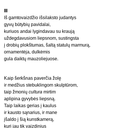
III
Iš gamtovaizdžio išsilaksto judantys
gyvų būtybių pavidalai,
kuriuos andai lygindavau su kraują
uždegdavusiom liepsnom, sustingsta
į drobių plokštumas, šaltą statulų marmurą,
ornamentėja, dulkėmis
gula daiktų mauzoliejuose.
Kaip šerkšnas paverčia žolę
ir medžius stebuklingom skulptūrom,
taip žmonių
cultura
mirtim
aplipina gyvybės liepsną.
Taip laikas gerias į kaulus
ir kausto sąnarius, ir mane
įšaldo į šią kunstkamerą,
kuri jau tik vaizdinius