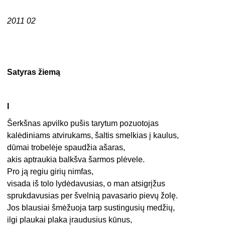
2011 02
Satyras žiemą
I
Šerkšnas apvilko pušis tarytum pozuotojas
kalėdiniams atvirukams, šaltis smelkias į kaulus,
dūmai trobelėje spaudžia ašaras,
akis aptraukia balkšva šarmos plėvele.
Pro ją regiu girių nimfas,
visada iš tolo lydėdavusias, o man atsigrįžus
sprukdavusias per švelnią pavasario pievų žolę.
Jos blausiai šmėžuoja tarp sustingusių medžių,
ilgi plaukai plaka įraudusius kūnus,