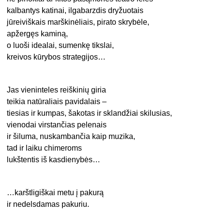
kalbantys katinai, ilgabarzdis dryžuotais
jūreiviškais marškinėliais, pirato skrybėle,
apžergęs kaminą,
o luoši idealai, sumenkę tikslai,
kreivos kūrybos strategijos…
Jas vieninteles reiškinių giria
teikia natūraliais pavidalais –
tiesias ir kumpas, šakotas ir sklandžiai skilusias,
vienodai virstančias pelenais
ir šiluma, nuskambančia kaip muzika,
tad ir laiku chimeroms
lukštentis iš kasdienybės…
…karštligiškai metu į pakurą
ir nedelsdamas pakuriu.