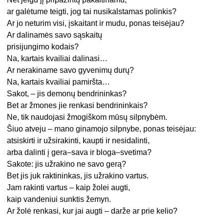
ar galėtume teigti, jog tai nusikalstamas polinkis?
Ar jo neturim visi, įskaitant ir mudu, ponas teisėjau?
Ar dalinamės savo sąskaitų
prisijungimo kodais?
Na, kartais kvailiai dalinasi…
Ar nerakiname savo gyvenimų durų?
Na, kartais kvailiai pamiršta…
Sakot, – jis demonų bendrininkas?
Bet ar žmones jie renkasi bendrininkais?
Ne, tik naudojasi žmogiškom mūsų silpnybėm.
Šiuo atveju – mano ginamojo silpnybe, ponas teisėjau:
atsiskirti ir užsirakinti, kaupti ir nesidalinti,
arba dalinti į gera–sava ir bloga–svetima?
Sakote: jis užrakino ne savo gerą?
Bet jis juk raktininkas, jis užrakino vartus.
Jam rakinti vartus – kaip žolei augti,
kaip vandeniui sunktis žemyn.
Ar žolė renkasi, kur jai augti – darže ar prie kelio?