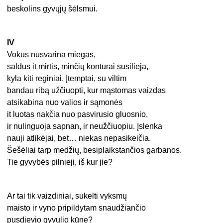
beskolins gyvųjų šėlsmui.
IV
Vokus nusvarina miegas,
saldus it mirtis, minčių kontūrai susilieja,
kyla kiti reginiai. Įtemptai, su viltim
bandau ribą užčiuopti, kur mąstomas vaizdas
atsikabina nuo valios ir sąmonės
it luotas nakčia nuo pasvirusio gluosnio,
ir nulinguoja sapnan, ir neužčiuopiu. Įslenka
nauji atlikėjai, bet… niekas nepasikeičia.
Šešėliai tarp medžių, besiplaikstančios garbanos.
Tie gyvybės pilnieji, iš kur jie?
Ar tai tik vaizdiniai, sukelti vyksmų
maisto ir vyno pripildytam snaudžiančio
pusdievio gyvulio kūne?