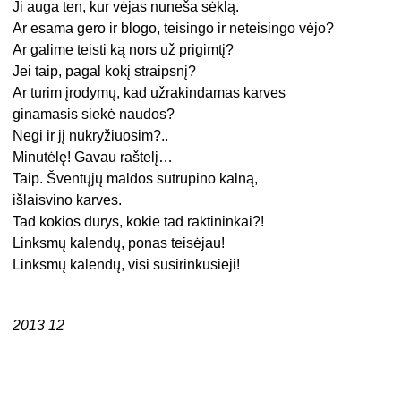
Ji auga ten, kur vėjas nuneša sėklą.
Ar esama gero ir blogo, teisingo ir neteisingo vėjo?
Ar galime teisti ką nors už prigimtį?
Jei taip, pagal kokį straipsnį?
Ar turim įrodymų, kad užrakindamas karves
ginamasis siekė naudos?
Negi ir jį nukryžiuosim?..
Minutėlę! Gavau raštelį…
Taip. Šventųjų maldos sutrupino kalną,
išlaisvino karves.
Tad kokios durys, kokie tad raktininkai?!
Linksmų kalendų, ponas teisėjau!
Linksmų kalendų, visi susirinkusieji!
2013 12