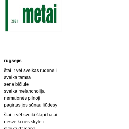
rugsėjis
štai ir vėl sveikas rudenėli
sveika tamsa
sena bičiule
sveika melancholija
nemalonės pilnoji
pagirtas jos sūnau liūdesy
štai ir vėl sveiki šlapi batai
nesveiki nes skylėti
sveika dargana