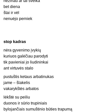
nežinau ar tai sveika
bet diena
štai ir vėl
nenuėjo perniek
stop kadras
nėra gyvenimo įvykių
kuriuos galėčiau parodyti
tik pavieniai jo liudininkai
ant virtuvės stalo
pustuštis ketaus arbatinukas
jame – šlakelis
vakarykštės arbatos
lėkštė su peiliu
duonos ir sūrio trupiniais
bylojančiais sumuštinio būties trapumą