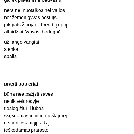
gal tik pilkesnis ir bedvasis
nėra nei nuotaikos nei valios
bet žemėn gyvas nesulįsi
juk pats žinojai – brendi į ugnį
atlaidžiai šypsosi bedugnė
už lango vangiai
slenka
spalis
prasti popieriai
būna neatpažįsti savęs
ne tik veidrodyje
tiesiog žiūri į lubas
skęsdamas minčių mėšlajūrėj
ir stumi esamąjį laiką
ieškodamas prarasto