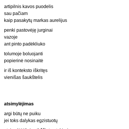
artipilnis kavos puodelis
sau pačiam
kaip pasakytų markas aurelijus
penki pastovėję jurginai
vazoje
ant pinto padėkliuko
tolumoje boluojanti
popierinė nosinaitė
ir iš konteksto iškritęs
vienišas šaukštelis
atsimylėjimas
argi būtų ne puiku
jei toks dalykas egzistuotų