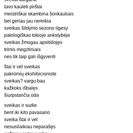
tavo kaulėti pirštai
meistriškai skambina šonkauliais
bet geriau jau nereikia
sveikas šildymo sezono ilgesy
patologiškas tokioje ankstybėje
sveikas žmogau apsitūlojęs
trimis megztiniais
nes tik taip gali išgyventi
štai ir vėl sveikas
pakrūmių ekshibicioniste
sveikas? vargu bau
kažkoks išbalęs
šiurpstančia oda
sveikas ir sudie
bent iki kito pavasario
sveika štai ir vėl
nesusilaikiau neparašęs