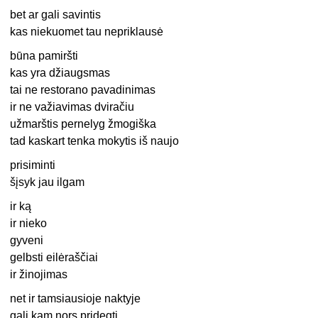
bet ar gali savintis
kas niekuomet tau nepriklausė
būna pamiršti
kas yra džiaugsmas
tai ne restorano pavadinimas
ir ne važiavimas dviračiu
užmarštis pernelyg žmogiška
tad kaskart tenka mokytis iš naujo
prisiminti
šįsyk jau ilgam
ir ką
ir nieko
gyveni
gelbsti eilėraščiai
ir žinojimas
net ir tamsiausioje naktyje
gali kam nors pridegti