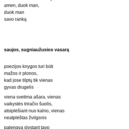
amen, duok man,
duok man
savo ranką
saujos, sugniaužusios vasarą
poezijos knygos turi būti
mažos ir plonos,
kad jose tilptų tik vienas
gyvas drugelis
viena svetima ašara, vienas
vaikystės triračio šuolis,
atsiplėšiant nuo kalno, vienas
neatplėštas žvilgsnis
palengva slystant tavo