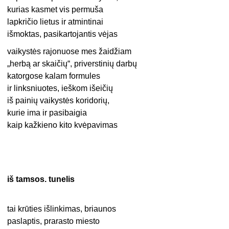
kurias kasmet vis permuša
lapkričio lietus ir atmintinai
išmoktas, pasikartojantis vėjas
vaikystės rajonuose mes žaidžiam
„herbą ar skaičių“, priverstinių darbų
katorgose kalam formules
ir linksniuotes, ieškom išeičių
iš painių vaikystės koridorių,
kurie ima ir pasibaigia
kaip kažkieno kito kvėpavimas
iš tamsos. tunelis
tai krūties išlinkimas, briaunos
paslaptis, prarasto miesto