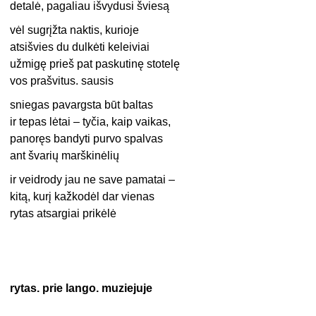
detalė, pagaliau išvydusi šviesą
vėl sugrįžta naktis, kurioje
atsišvies du dulkėti keleiviai
užmigę prieš pat paskutinę stotelę
vos prašvitus. sausis
sniegas pavargsta būt baltas
ir tepas lėtai – tyčia, kaip vaikas,
panoręs bandyti purvo spalvas
ant švarių marškinėlių
ir veidrody jau ne save pamatai –
kitą, kurį kažkodėl dar vienas
rytas atsargiai prikėlė
rytas. prie lango. muziejuje