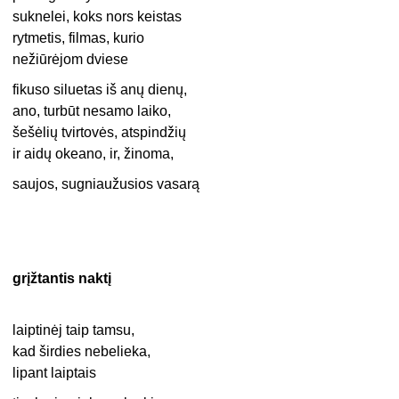
suknelei, koks nors keistas
rytmetis, filmas, kurio
nežiūrėjom dviese
fikuso siluetas iš anų dienų,
ano, turbūt nesamo laiko,
šešėlių tvirtovės, atspindžių
ir aidų okeano, ir, žinoma,
saujos, sugniaužusios vasarą
grįžtantis naktį
laiptinėj taip tamsu,
kad širdies nebelieka,
lipant laiptais