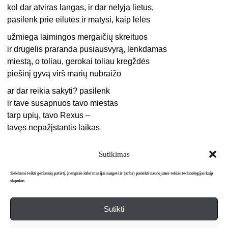
kol dar atviras langas, ir dar nelyja lietus,
pasilenk prie eilutės ir matysi, kaip lėlės
užmiega laimingos mergaičių skreituos
ir drugelis praranda pusiausvyrą, lenkdamas
miestą, o toliau, gerokai toliau kregždės
piešinį gyvą virš marių nubraižo
ar dar reikia sakyti? pasilenk
ir tave susapnuos tavo miestas
tarp upių, tavo Rexus –
tavęs nepažįstantis laikas
Sutikimas
Siekdami teikti geriausią patirtį, įrenginio informacijai saugoti ir (arba) pasiekti naudojame tokias technologijas kaip
slapukus.
Sutikti
Apie mus
Redakcija
Prenumerata