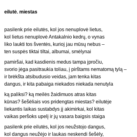
eilutė. miestas
pasilenk prie eilutės, kol jos nenuplovė lietus,
kol lietus nenuplovė Antakalnio kedrų, o vynas
liko laukti tos šventės, kurioj jau mūsų nebus –
ten suspės tiktai tiltai, albumai, smėlynai
pamiršai, kad kasdienis medus tampa įpročiu,
svorio jėga pasitraukia toliau, į pirštams nematomą tylą –
ir brėkšta atsibudusio veidas, jam tenka kitas
dangus, ir kita pabaiga niekados niekada nenutyla
ką paliksi? ką meilės žaidimuos atras kitas
kūnas? šešėliais vos pridengtas miestas? eilutėje
liekantis laikas sustabdys jį akimirkai, kol kitas
vaikas peršoks upelį ir jų vasara baigsis staiga
pasilenk prie eilutės, kol jos neužstojo dangus,
kol dangus neužėjo ir laukas neskendi šešėly,