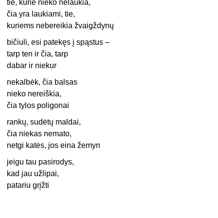
tie, kurie nieko nelaukia,
čia yra laukiami, tie,
kuriems nebereikia žvaigždynų
bičiuli, esi patekęs į spąstus –
tarp ten ir čia, tarp
dabar ir niekur
nekalbėk, čia balsas
nieko nereiškia,
čia tylos poligonai
rankų, sudėtų maldai,
čia niekas nemato,
netgi katės, jos eina žemyn
jeigu tau pasirodys,
kad jau užlipai,
patariu grįžti