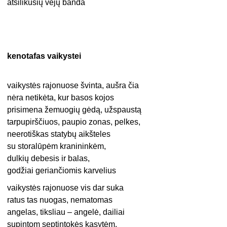
atsilikusių vėjų banda
kenotafas vaikystei
vaikystės rajonuose švinta, aušra čia
nėra netikėta, kur basos kojos
prisimena žemuogių gėdą, užspaustą
tarpupirščiuos, paupio zonas, pelkes,
neerotiškas statybų aikšteles
su storalūpėm kranininkėm,
dulkių debesis ir balas,
godžiai geriančiomis karvelius
vaikystės rajonuose vis dar suka
ratus tas nuogas, nematomas
angelas, tiksliau – angelė, dailiai
supintom septintokės kasytėm,