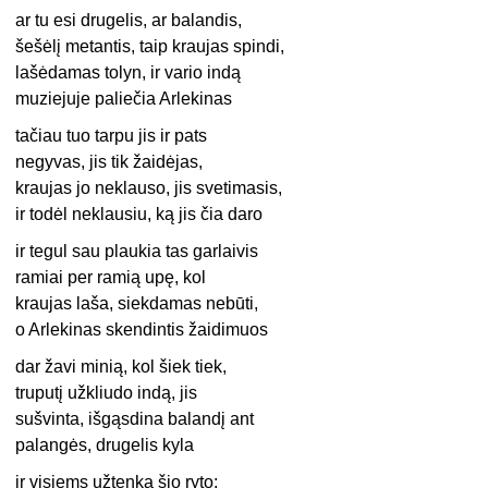
ar tu esi drugelis, ar balandis,
šešėlį metantis, taip kraujas spindi,
lašėdamas tolyn, ir vario indą
muziejuje paliečia Arlekinas
tačiau tuo tarpu jis ir pats
negyvas, jis tik žaidėjas,
kraujas jo neklauso, jis svetimasis,
ir todėl neklausiu, ką jis čia daro
ir tegul sau plaukia tas garlaivis
ramiai per ramią upę, kol
kraujas laša, siekdamas nebūti,
o Arlekinas skendintis žaidimuos
dar žavi minią, kol šiek tiek,
truputį užkliudo indą, jis
sušvinta, išgąsdina balandį ant
palangės, drugelis kyla
ir visiems užtenka šio ryto: