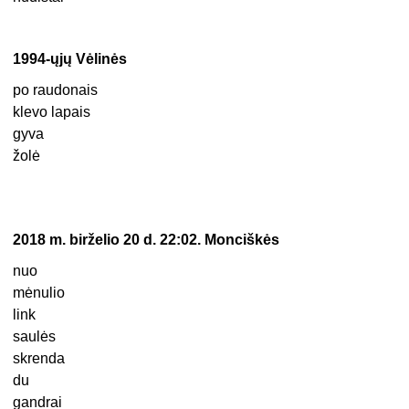
1994-ųjų Vėlinės
po raudonais
klevo lapais
gyva
žolė
2018 m. birželio 20 d. 22:02. Monciškės
nuo
mėnulio
link
saulės
skrenda
du
gandrai