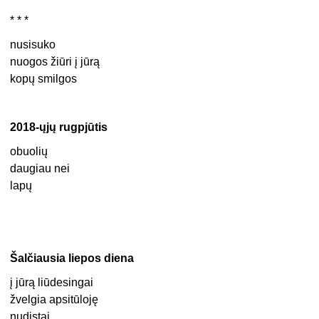
* * *
nusisuko
nuogos žiūri į jūrą
kopų smilgos
2018-ųjų rugpjūtis
obuolių
daugiau nei
lapų
Šalčiausia liepos diena
į jūrą liūdesingai
žvelgia apsitūloję
nudistai