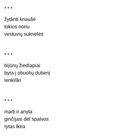
* * *
žydinti kriaušė
tokios noriu
vestuvių suknelės
* * *
bijūnų žiedlapiai
byra į obuolių dubenį
lenkiški
* * *
marti ir anyta
ginčijasi dėl spalvos
rytas Ikea