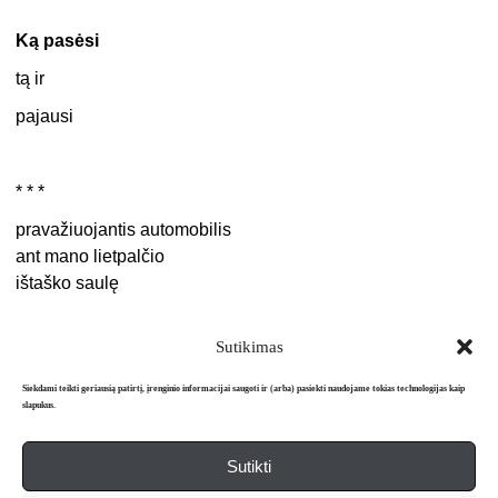
Ką pasėsi
tą ir
pajausi
* * *
pravažiuojantis automobilis
ant mano lietpalčio
ištaško saulę
Sutikimas
Siekdami teikti geriausią patirtį, įrenginio informacijai saugoti ir (arba) pasiekti naudojame tokias technologijas kaip
slapukus.
Sutikti
Apie mus
Redakcija
Prenumerata