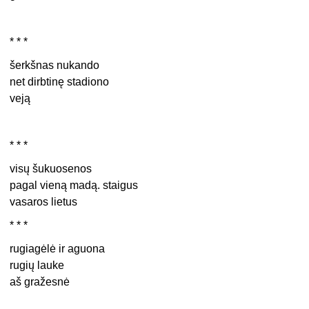
* * *
šerkšnas nukando
net dirbtinę stadiono
veją
* * *
visų šukuosenos
pagal vieną madą. staigus
vasaros lietus
* * *
rugiagėlė ir aguona
rugių lauke
aš gražesnė