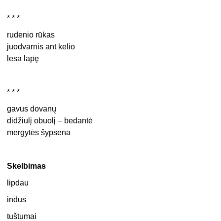
* * *
rudenio rūkas
juodvarnis ant kelio
lesa lapę
* * *
gavus dovanų
didžiulį obuolį – bedantė
mergytės šypsena
Skelbimas
lipdau
indus
tuštumai