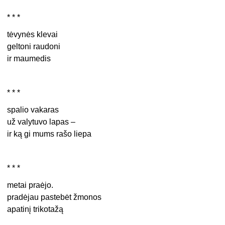
* * *
tėvynės klevai
geltoni raudoni
ir maumedis
* * *
spalio vakaras
už valytuvo lapas –
ir ką gi mums rašo liepa
* * *
metai praėjo.
pradėjau pastebėt žmonos
apatinį trikotažą