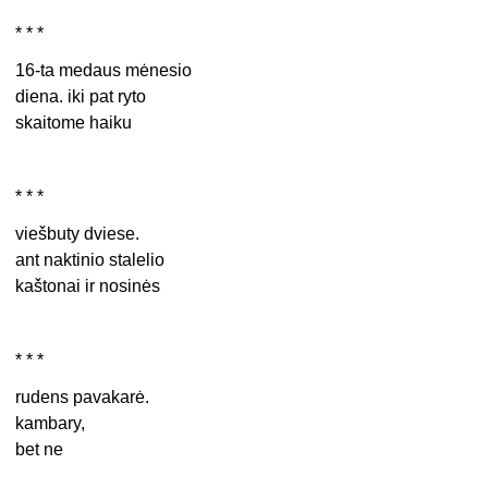
* * *
16-ta medaus mėnesio
diena. iki pat ryto
skaitome haiku
* * *
viešbuty dviese.
ant naktinio stalelio
kaštonai ir nosinės
* * *
rudens pavakarė.
kambary,
bet ne