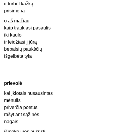
ir turbūt kažką
prisimena
o aš mačiau
kaip traukiasi pasaulis
iki kaulo
ir leidžiasi į jūrą
bebalsių paukščių
išgelbėta tyla
prievolė
kai įklotais nusausintas
mėnulis
priverčia poetus
rašyt ant sąžinės
nagais
išmoko juos nukristi