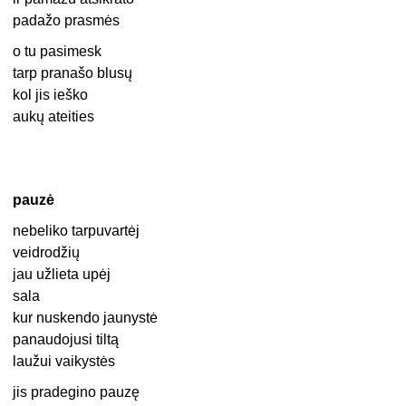
padažo prasmės
o tu pasimesk
tarp pranašo blusų
kol jis ieško
aukų ateities
pauzė
nebeliko tarpuvartėj
veidrodžių
jau užlieta upėj
sala
kur nuskendo jaunystė
panaudojusi tiltą
laužui vaikystės
jis pradegino pauzę