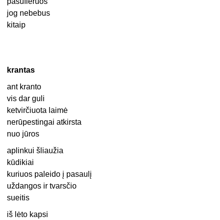
pasufleruos
jog nebebus
kitaip
krantas
ant kranto
vis dar guli
ketvirčiuota laimė
nerūpestingai atkirsta
nuo jūros
aplinkui šliaužia
kūdikiai
kuriuos paleido į pasaulį
uždangos ir tvarsčio
sueitis
iš lėto kapsi