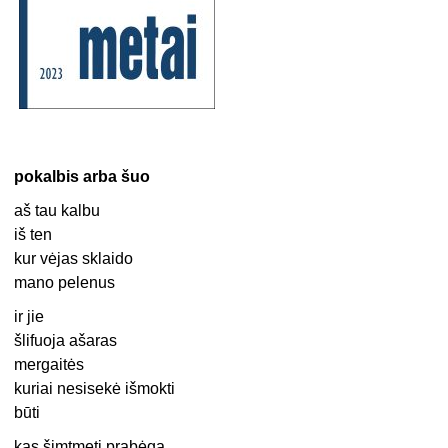
pokalbis arba šuo
aš tau kalbu
iš ten
kur vėjas sklaido
mano pelenus
ir jie
šlifuoja ašaras
mergaitės
kuriai nesisekė išmokti
būti
kas šimtmetį prabėga