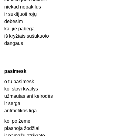
niekad nepakilus
ir suklijuoti rojų
debesim
kai jie pabėga
iš kryžiais sušukuoto
dangaus
pasimesk
o tu pasimesk
kol stovi kvailys
užmautas ant kelrodės
ir serga
aritmetikos liga
kol po žeme
plasnoja žodžiai
ir pamažu atsikrato