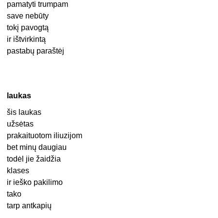
pamatyti trumpam
save nebūty
tokį pavogtą
ir ištvirkintą
pastabų paraštėj
laukas
šis laukas
užsėtas
prakaituotom iliuzijom
bet minų daugiau
todėl jie žaidžia
klases
ir ieško pakilimo
tako
tarp antkapių