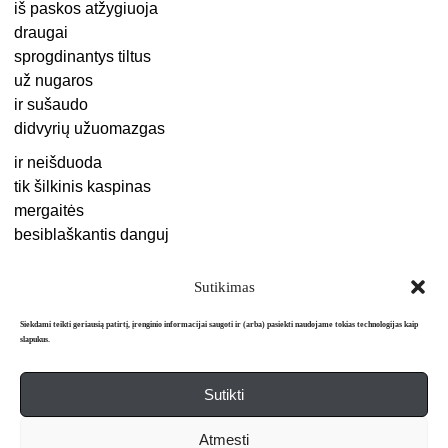
iš paskos atžygiuoja
draugai
sprogdinantys tiltus
už nugaros
ir sušaudo
didvyrių užuomazgas
ir neišduoda
tik šilkinis kaspinas
mergaitės
besiblaškantis danguj
Sutikimas
Siekdami teikti geriausią patirtį, įrenginio informacijai saugoti ir (arba) pasiekti naudojame tokias technologijas kaip
slapukus.
Sutikti
Apie mus
Redakcija
Prenumerata
Atmesti