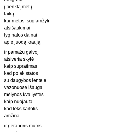
į penktą metų
laiką
kur mėtosi suglamžyti
atsišaukimai
lyg natos dainai
apie juodą kraują
ir pamažu galvoj
atsiveria skylė
kaip supratimas
kad po akistatos
su daugybos lentele
vazonuose išauga
mėlynos kvailystės
kaip nuojauta
kad teks kartotis
amžinai
ir geranoris mums