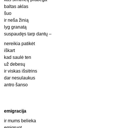
baltas aklas
šuo
ir neša žinią
lyg granatą
suspaudęs tarp dantų –
nereikia patikėt
iškart
kad saulė ten
už debesų
ir viskas išsitrins
dar nesulaukus
antro šanso
emigracija
ir mums belieka
emigruot