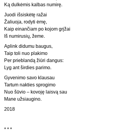
Ką dulkėmis kalbas numirę.
Juodi išsiskėtę ražai
Žaliuoja, rodyti ėmę,
Kaip einančiam po kojom grįžai
Iš numirusių, žeme.
Aplink didumu baugus,
Taip toli nuo plakimo
Per prieblandą žiūri dangus:
Lyg ant širdies parimo.
Gyvenimo savo klausau
Tartum nakties sprogimo
Nuo šūvio – kovoję laisvą sau
Mane užsiaugino.
2018
* * *