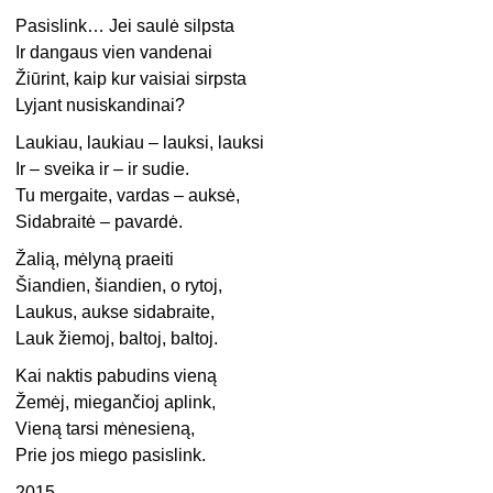
Pasislink… Jei saulė silpsta
Ir dangaus vien vandenai
Žiūrint, kaip kur vaisiai sirpsta
Lyjant nusiskandinai?
Laukiau, laukiau – lauksi, lauksi
Ir – sveika ir – ir sudie.
Tu mergaite, vardas – auksė,
Sidabraitė – pavardė.
Žalią, mėlyną praeiti
Šiandien, šiandien, o rytoj,
Laukus, aukse sidabraite,
Lauk žiemoj, baltoj, baltoj.
Kai naktis pabudins vieną
Žemėj, miegančioj aplink,
Vieną tarsi mėnesieną,
Prie jos miego pasislink.
2015