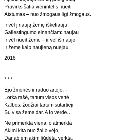
Pravirks šalia vienintelis nueiti
Atstumas – nuo žmogaus ligi žmogaus.
Ir vėl į naują žemę iškeliauju
Gailestingumo einančiam: naujau
Ir vėl nueit žeme – ir vėl iš naujo
Ir žemę kaip naujieną nuėjau.
2018
* * *
Ėjo žmonės ir ruduo artėjo. –
Lorka rašė, tartum visos vertė
Kalbos: žodžiai tartum sutartieji
Su visa žeme dar. A lo verde…
Ne primerkta viena, o atmerkta
Akimi kita nuo žalio vėjo,
Dar abiem akim liūdėta, verkta.