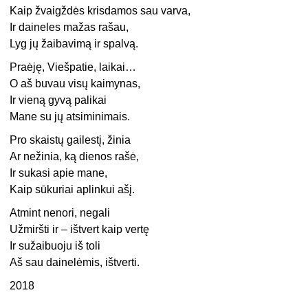
Kaip žvaigždės krisdamos sau varva,
Ir daineles mažas rašau,
Lyg jų žaibavimą ir spalvą.
Praėję, Viešpatie, laikai…
O aš buvau visų kaimynas,
Ir vieną gyvą palikai
Mane su jų atsiminimais.
Pro skaistų gailestį, žinia
Ar nežinia, ką dienos rašė,
Ir sukasi apie mane,
Kaip sūkuriai aplinkui ašį.
Atmint nenori, negali
Užmiršti ir – ištvert kaip vertę
Ir sužaibuoju iš toli
Aš sau dainelėmis, ištverti.
2018