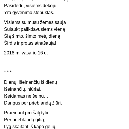
Pasidedu, visiems dėkoju.
Yra gyvenimo stebuklas.
Visiems su mūsų žemės sauja
Sulaukt palikdavusiems vieną
Šią šimto, šimto metų dieną
Širdis ir protas atnašauja!
2018 m. vasario 16 d.
* * *
Dienų, išeinančių iš dienų
Išeinančių, niūriai,
Išeidamas neišeinu…
Dangus per prieblandą žiūri.
Praeinant pro šalį tyliu
Per prieblandą gilią,
Lyg skaitant iš kapo gėlių,