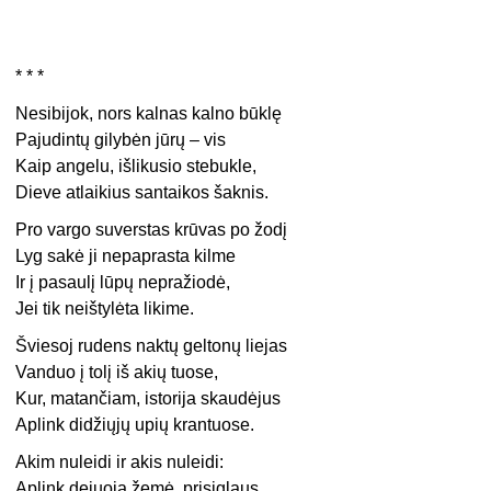
* * *
Nesibijok, nors kalnas kalno būklę
Pajudintų gilybėn jūrų – vis
Kaip angelu, išlikusio stebukle,
Dieve atlaikius santaikos šaknis.
Pro vargo suverstas krūvas po žodį
Lyg sakė ji nepaprasta kilme
Ir į pasaulį lūpų nepražiodė,
Jei tik neištylėta likime.
Šviesoj rudens naktų geltonų liejas
Vanduo į tolį iš akių tuose,
Kur, matančiam, istorija skaudėjus
Aplink didžiųjų upių krantuose.
Akim nuleidi ir akis nuleidi:
Aplink dejuoja žemė, prisiglaus,