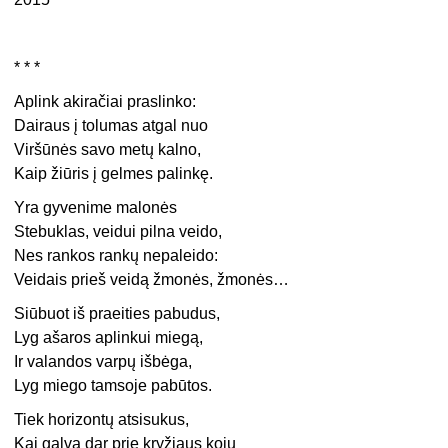
* * *
Aplink akiračiai praslinko:
Dairaus į tolumas atgal nuo
Viršūnės savo metų kalno,
Kaip žiūris į gelmes palinkę.
Yra gyvenime malonės
Stebuklas, veidui pilna veido,
Nes rankos rankų nepaleido:
Veidais prieš veidą žmonės, žmonės…
Siūbuot iš praeities pabudus,
Lyg ašaros aplinkui miegą,
Ir valandos varpų išbėga,
Lyg miego tamsoje pabūtos.
Tiek horizontų atsisukus,
Kai galvą dar prie kryžiaus kojų