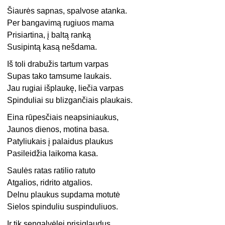
Šiaurės sapnas, spalvose atanka.
Per bangavimą rugiuos mama
Prisiartina, į baltą ranką
Susipintą kasą nešdama.
Iš toli drabužis tartum varpas
Supas tako tamsume laukais.
Jau rugiai išplaukę, liečia varpas
Spinduliai su blizgančiais plaukais.
Eina rūpesčiais neapsiniaukus,
Jaunos dienos, motina basa.
Patyliukais į palaidus plaukus
Pasileidžia laikoma kasa.
Saulės ratas ratilio ratuto
Atgalios, ridrito atgalios.
Delnu plaukus supdama motutė
Sielos spinduliu suspinduliuos.
Ir tik sengalvėlei prisiglaudus