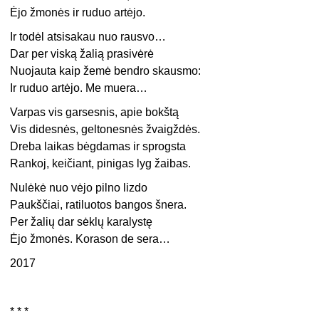
Ėjo žmonės ir ruduo artėjo.
Ir todėl atsisakau nuo rausvo…
Dar per viską žalią prasivėrė
Nuojauta kaip žemė bendro skausmo:
Ir ruduo artėjo. Me muera…
Varpas vis garsesnis, apie bokštą
Vis didesnės, geltonesnės žvaigždės.
Dreba laikas bėgdamas ir sprogsta
Rankoj, keičiant, pinigas lyg žaibas.
Nulėkė nuo vėjo pilno lizdo
Paukščiai, ratiluotos bangos šnera.
Per žalių dar sėklų karalystę
Ėjo žmonės. Korason de sera…
2017
* * *