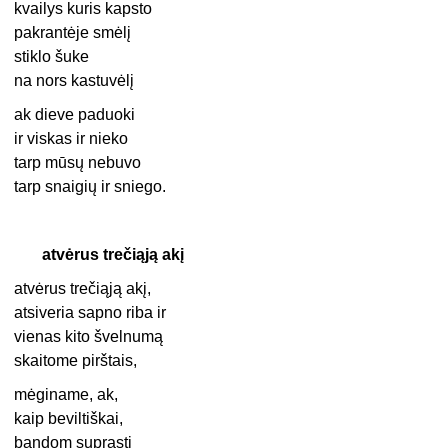
kvailys kuris kapsto
pakrantėje smėlį
stiklo šuke
na nors kastuvėlį
ak dieve paduoki
ir viskas ir nieko
tarp mūsų nebuvo
tarp snaigių ir sniego.
atvėrus trečiąją akį
atvėrus trečiąją akį,
atsiveria sapno riba ir
vienas kito švelnumą
skaitome pirštais,
mėginame, ak,
kaip beviltiškai,
bandom suprasti