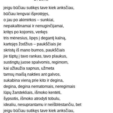
jeigu būčiau sutikęs tave kiek anksčiau,
būčiau lengvai išprotėjęs,
o jau po akimirkos – sunkiai,
nepakaltinamai ir nenuginčijamai,
kritęs po kojomis, verkęs
tris mėnesius, lipęs į degantį kalną,
kartojęs žodžius – paukščiais jie
skristų iš mano burnos, paukščiais
jie tūptų į tavo rankas, tavo plaukus,
sustingtų juose spalvomis, regimom,
kai užlaužia sapnus, užmeta
tamsų maišą nakties ant galvos,
sukabina vieną prie kito ir degina,
degina, degina nematomais, neregimais
lūpų žarstekliais, išmoko kentėti,
šypsotis, išmoko atrodyti tobulu,
idealiu, nesuprantamu ir neišblėstančiu, bet
jeigu būčiau sutikęs tave kiek anksčiau,