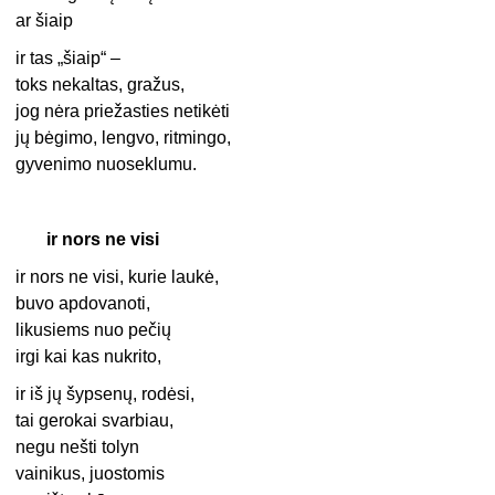
ar šiaip
ir tas „šiaip“ –
toks nekaltas, gražus,
jog nėra priežasties netikėti
jų bėgimo, lengvo, ritmingo,
gyvenimo nuoseklumu.
ir nors ne visi
ir nors ne visi, kurie laukė,
buvo apdovanoti,
likusiems nuo pečių
irgi kai kas nukrito,
ir iš jų šypsenų, rodėsi,
tai gerokai svarbiau,
negu nešti tolyn
vainikus, juostomis