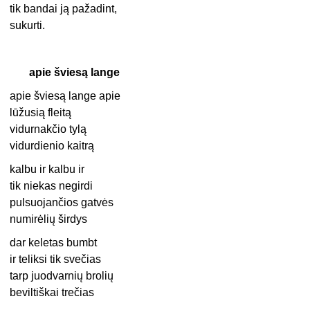
tik bandai ją pažadint,
sukurti.
apie šviesą lange
apie šviesą lange apie
lūžusią fleitą
vidurnakčio tylą
vidurdienio kaitrą
kalbu ir kalbu ir
tik niekas negirdi
pulsuojančios gatvės
numirėlių širdys
dar keletas bumbt
ir teliksi tik svečias
tarp juodvarnių brolių
beviltiškai trečias