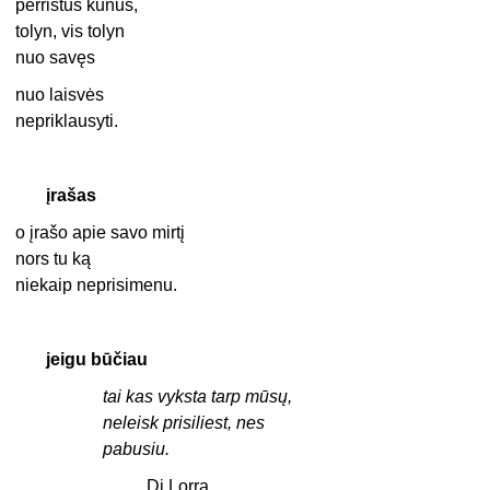
perrištus kūnus,
tolyn, vis tolyn
nuo savęs
nuo laisvės
nepriklausyti.
įrašas
o įrašo apie savo mirtį
nors tu ką
niekaip neprisimenu.
jeigu būčiau
tai kas vyksta tarp mūsų,
neleisk prisiliest, nes
pabusiu.
Di Lorra