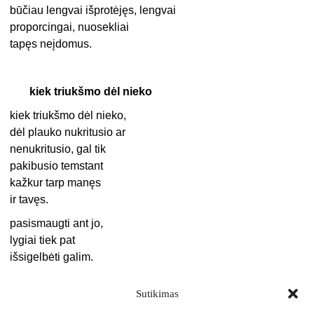
būčiau lengvai išprotėjęs, lengvai
proporcingai, nuosekliai
tapęs neįdomus.
kiek triukšmo dėl nieko
kiek triukšmo dėl nieko,
dėl plauko nukritusio ar
nenukritusio, gal tik
pakibusio temstant
kažkur tarp manęs
ir tavęs.
pasismaugti ant jo,
lygiai tiek pat
išsigelbėti galim.
Sutikimas