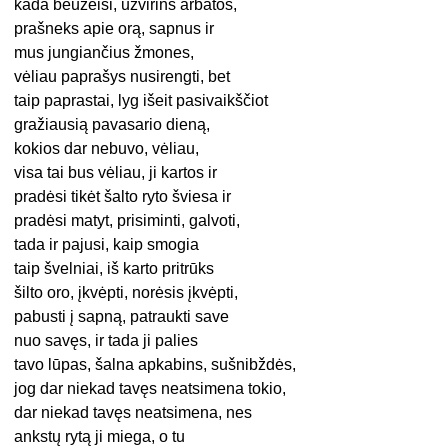
kada beužeisi, užvirins arbatos,
prašneks apie orą, sapnus ir
mus jungiančius žmones,
vėliau paprašys nusirengti, bet
taip paprastai, lyg išeit pasivaikščiot
gražiausią pavasario dieną,
kokios dar nebuvo, vėliau,
visa tai bus vėliau, ji kartos ir
pradėsi tikėt šalto ryto šviesa ir
pradėsi matyt, prisiminti, galvoti,
tada ir pajusi, kaip smogia
taip švelniai, iš karto pritrūks
šilto oro, įkvėpti, norėsis įkvėpti,
pabusti į sapną, patraukti save
nuo savęs, ir tada ji palies
tavo lūpas, šalna apkabins, sušnibždės,
jog dar niekad tavęs neatsimena tokio,
dar niekad tavęs neatsimena, nes
ankstų rytą ji miega, o tu