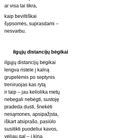
ar visa tai tikra,
kaip beviltiškai
šypsomės, suprasdami –
nesvarbu.
ilgųjų distancijų bėgikai
ilgųjų distancijų bėgikai
lengva ristele į kalną
grupelėmis po septynis
treniruojas kas rytą
ir taip – jau keliolika metų
nebegali nebėgti, sustoję
pradeda dusti, šnekėti
nesąmones, apsipažįsta,
iškart atsiprašo, pasiūlo
susitikti puodeliui kavos,
vėliau gal – į kiną