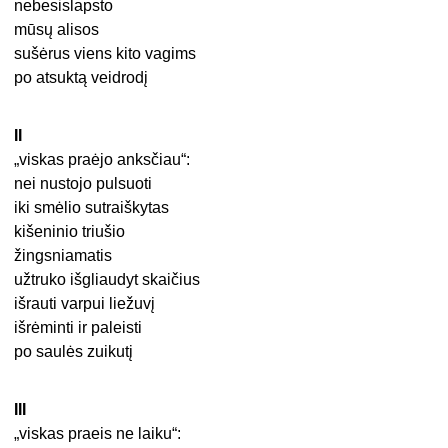
nebesislapsto
mūsų alisos
sušėrus viens kito vagims
po atsuktą veidrodį
II
„viskas praėjo anksčiau“:
nei nustojo pulsuoti
iki smėlio sutraiškytas
kišeninio triušio
žingsniamatis
užtruko išgliaudyt skaičius
išrauti varpui liežuvį
išrėminti ir paleisti
po saulės zuikutį
III
„viskas praeis ne laiku“: