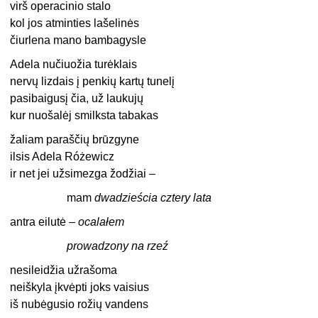
virš operacinio stalo
kol jos atminties lašelinės
čiurlena mano bambagysle
Adela nučiuožia turėklais
nervų lizdais į penkių kartų tunelį
pasibaigusį čia, už laukujų
kur nuošalėj smilksta tabakas
žaliam paraščių brūzgyne
ilsis Adela Różewicz
ir net jei užsimezga žodžiai –
mam
dwadzieścia cztery lata
antra eilutė –
ocalałem
prowadzony na rzeź
nesileidžia užrašoma
neiškyla įkvėpti joks vaisius
iš nubėgusio rožių vandens