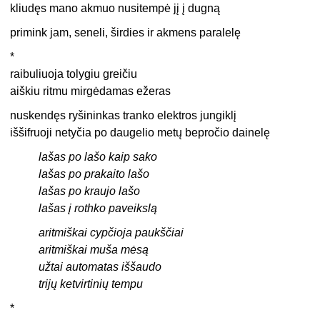
kliudęs mano akmuo nusitempė jį į dugną
primink jam, seneli, širdies ir akmens paralelę
*
raibuliuoja tolygiu greičiu
aiškiu ritmu mirgėdamas ežeras
nuskendęs ryšininkas tranko elektros jungiklį
iššifruoji netyčia po daugelio metų bepročio dainelę
lašas po lašo kaip sako
lašas po prakaito lašo
lašas po kraujo lašo
lašas į rothko paveikslą
aritmiškai cypčioja paukščiai
aritmiškai muša mėsą
užtai automatas iššaudo
trijų ketvirtinių tempu
*