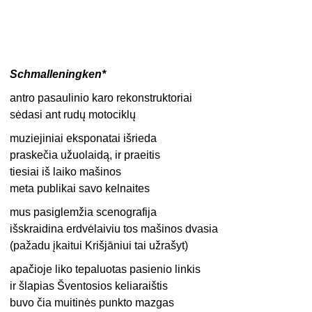
Schmalleningken*
antro pasaulinio karo rekonstruktoriai
sėdasi ant rudų motociklų
muziejiniai eksponatai išrieda
praskečia užuolaidą, ir praeitis
tiesiai iš laiko mašinos
meta publikai savo kelnaites
mus pasiglemžia scenografija
išskraidina erdvėlaiviu tos mašinos dvasia
(pažadu įkaitui Krišjāniui tai užrašyt)
apačioje liko tepaluotas pasienio linkis
ir šlapias Šventosios keliaraištis
buvo čia muitinės punkto mazgas