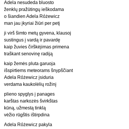
Adela nesudeda bluosto
ženklų pražūtingų ieškodama
o šiandien Adela Różewicz
man jau įkyriai žiūri per petį
ji virš šimto metų gyvena, klausoj
sustingus į vardą ir pavardę
kaip žuvies čirškėjimas primena
traškant senovinę radiją
kaip žemės pluta garuoja
išspirtiems meteorams šnypščiant
Adela Różewicz įsiduria
verdama kaukolėlių rožinį
plieno spyglys į panages
karštas narkozės švirkštas
kūną, užmestą tinklą
vėžio rūgštis ištirpdina
Adela Różewicz pakyla