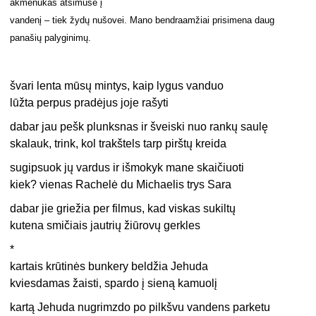
akmenukas atsimušė į
vandenį – tiek žydų nušovei. Mano bendraamžiai prisimena daug
panašių palyginimų.
švari lenta mūsų mintys, kaip lygus vanduo
lūžta perpus pradėjus joje rašyti
dabar jau pešk plunksnas ir šveiski nuo rankų saulę
skalauk, trink, kol trakštels tarp pirštų kreida
sugipsuok jų vardus ir išmokyk mane skaičiuoti
kiek? vienas Rachelė du Michaelis trys Sara
dabar jie griežia per filmus, kad viskas sukiltų
kutena smičiais jautrių žiūrovų gerkles
*
kartais krūtinės bunkery beldžia Jehuda
kviesdamas žaisti, spardo į sieną kamuolį
kartą Jehuda nugrimzdo po pilkšvu vandens parketu