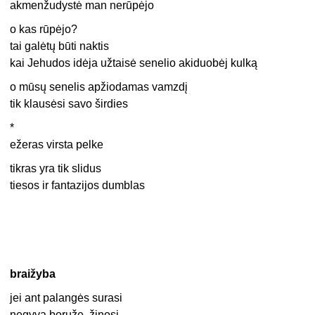
akmenžudystė man nerūpėjo
o kas rūpėjo?
tai galėtų būti naktis
kai Jehudos idėja užtaisė senelio akiduobėj kulką
o mūsų senelis apžiodamas vamzdį
tik klausėsi savo širdies
*
ežeras virsta pelke
tikras yra tik slidus
tiesos ir fantazijos dumblas
braižyba
jei ant palangės surasi
negyvą boružę, žinosi