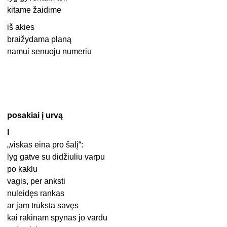
kitame žaidime
iš akies
braižydama planą
namui senuoju numeriu
posakiai į urvą
I
„viskas eina pro šalį“:
lyg gatve su didžiuliu varpu
po kaklu
vagis, per anksti
nuleidęs rankas
ar jam trūksta savęs
kai rakinam spynas jo vardu