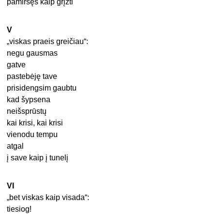
pamiršęs kaip grįžti
V
„viskas praeis greičiau“:
negu gausmas
gatve
pastebėję tave
prisidengsim gaubtu
kad šypsena
neišsprūstų
kai krisi, kai krisi
vienodu tempu
atgal
į save kaip į tunelį
VI
„bet viskas kaip visada“:
tiesiog!