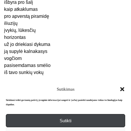
išbyra pro šalį
kaip atkaklumas
pro apverstą piramidę
iliuzijų
įvykių, lūkesčių
horizontas
už jo driekiasi dykuma
ją supylė kalnakasys
vogčiom
pasisemdamas smėlio
iš tavo sunkių vokų
Sutikimas
Siekdami teikti geriausią patirtį, įrenginio informacijai saugoti ir (arba) pasiekti naudojame tokias technologijas kaip
slapukus.
Sutikti
Apie mus
Redakcija
Prenumerata