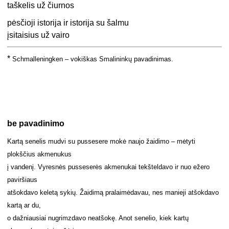
taškelis už čiurnos
pėsčioji istorija ir istorija su šalmu
įsitaisius už vairo
*
Schmalleningken – vokiškas Smalininkų pavadinimas.
be pavadinimo
Kartą senelis mudvi su pussesere mokė naujo žaidimo – mėtyti
plokščius akmenukus
į vandenį. Vyresnės pusseserės akmenukai tekšteldavo ir nuo ežero
paviršiaus
atšokdavo keletą sykių. Žaidimą pralaimėdavau, nes manieji atšokdavo
kartą ar du,
o dažniausiai nugrimzdavo neatšokę. Anot senelio, kiek kartų