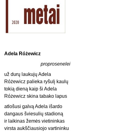
Adela Różewicz
proprosenelei
už durų laukujų Adela
Różewicz palieka ryšulį kaulų
tokią dieną kaip ši Adela
Różewicz skina tabako lapus
atlošusi galvą Adela išardo
dangaus šviesulių stadioną
ir laikinas žemės vietininkas
virsta aukščiausiojo vartininku