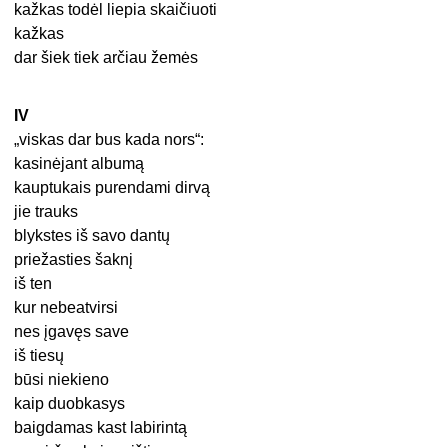
kažkas todėl liepia skaičiuoti
kažkas
dar šiek tiek arčiau žemės
IV
„viskas dar bus kada nors“:
kasinėjant albumą
kauptukais purendami dirvą
jie trauks
blykstes iš savo dantų
priežasties šaknį
iš ten
kur nebeatvirsi
nes įgavęs save
iš tiesų
būsi niekieno
kaip duobkasys
baigdamas kast labirintą