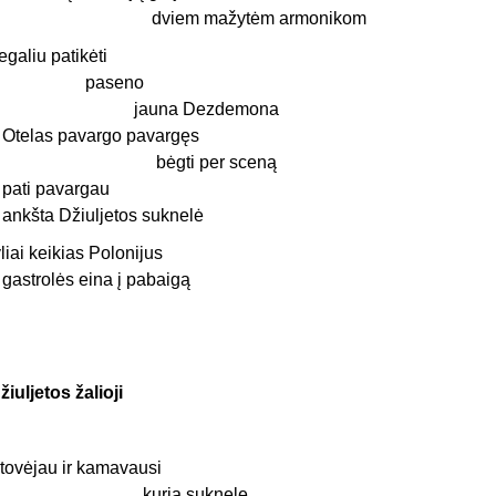
dviem mažytėm armonikom
egaliu patikėti
paseno
jauna Dezdemona
r Otelas pavargo pavargęs
bėgti per sceną
r pati pavargau
r ankšta Džiuljetos suknelė
yliai keikias Polonijus
 gastrolės eina į pabaigą
žiuljetos žalioji
tovėjau ir kamavausi
kurią suknelę