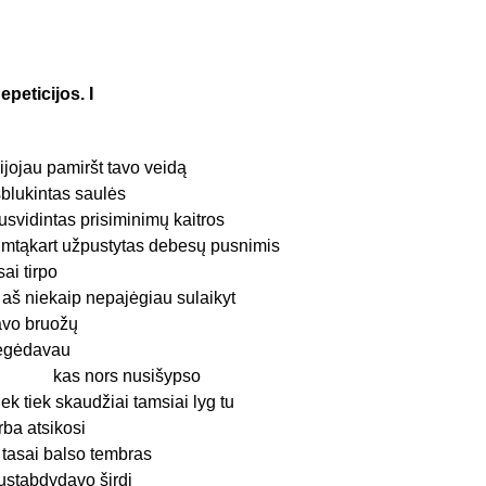
epeticijos. I
ijojau pamiršt tavo veidą
šblukintas saulės
usvidintas prisiminimų kaitros
imtąkart užpustytas debesų pusnimis
isai tirpo
r aš niekaip nepajėgiau sulaikyt
avo bruožų
egėdavau
as nors nusišypso
iek tiek skaudžiai tamsiai lyg tu
rba atsikosi
r tasai balso tembras
ustabdydavo širdį