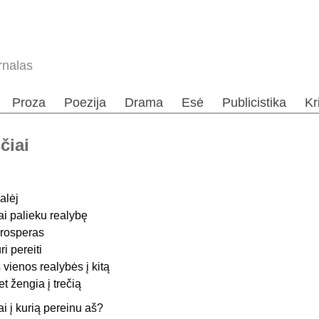
rnalas
Proza
Poezija
Drama
Esė
Publicistika
Kr
čiai
alėj
ai palieku realybę
rosperas
uri pereiti
š vienos realybės į kitą
et žengia į trečią
ai į kurią pereinu aš?