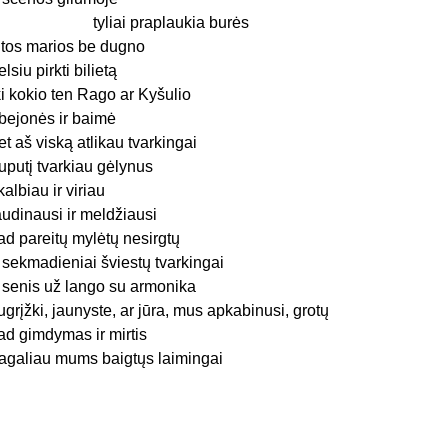
tyliai praplaukia burės
itos marios be dugno
elsiu pirkti bilietą
ki kokio ten Rago ar Kyšulio
bejonės ir baimė
et aš viską atlikau tvarkingai
ruputį tvarkiau gėlynus
kalbiau ir viriau
audinausi ir meldžiausi
ad pareitų mylėtų nesirgtų
 sekmadieniai šviestų tvarkingai
r senis už lango su armonika
ugrįžki, jaunyste, ar jūra, mus apkabinusi, grotų
ad gimdymas ir mirtis
agaliau mums baigtųs laimingai