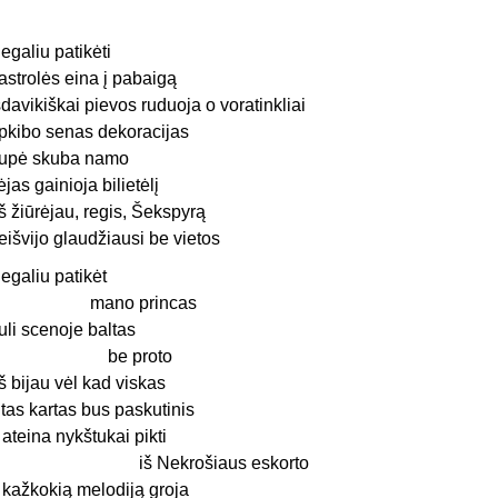
egaliu patikėti
astrolės eina į pabaigą
šdavikiškai pievos ruduoja o voratinkliai
pkibo senas dekoracijas
rupė skuba namo
ėjas gainioja bilietėlį
š žiūrėjau, regis, Šekspyrą
eišvijo glaudžiausi be vietos
egaliu patikėt
mano princas
uli scenoje baltas
be proto
š bijau vėl kad viskas
itas kartas bus paskutinis
r ateina nykštukai pikti
iš Nekrošiaus eskorto
r kažkokią melodiją groja