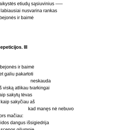
aikystės etiudų sąsiuvinius —–
 labiausiai nusvarina rankas
bejonės ir baimė
epeticijos. III
bejonės ir baimė
et galiu pakartoti
neskauda
š viską atlikau tvarkingai
aip sakytų tėvas
 kaip sakyčiau aš
kad manęs nė nebuvo
ors mačiau:
idos dangus išsigiedrija
 scenos gilumoje