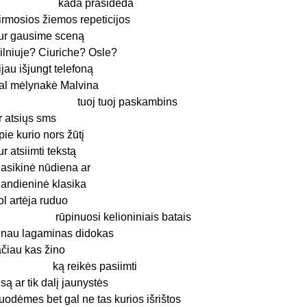
kada prasideda
irmosios žiemos repeticijos
ur gausime sceną
ilniuje? Ciuriche? Osle?
ijau išjungt telefoną
al mėlynakė Malvina
tuoj tuoj paskambins
r atsiųs sms
pie kurio nors žūtį
ur atsiimti tekstą
lasikinė nūdiena ar
iandieninė klasika
ol artėja ruduo
ūpinuosi kelioniniais batais
inau lagaminas didokas
ačiau kas žino
ką reikės pasiimti
isą ar tik dalį jaunystės
uodėmes bet gal ne tas kurios išrištos