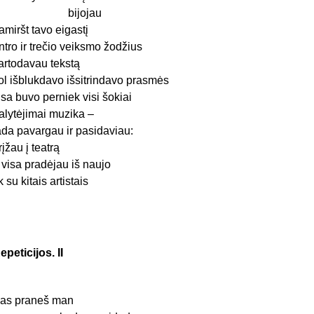
bijojau
amiršt tavo eigastį
ntro ir trečio veiksmo žodžius
artodavau tekstą
ol išblukdavo išsitrindavo prasmės
isa buvo perniek visi šokiai
alytėjimai muzika –
ada pavargau ir pasidaviau:
rįžau į teatrą
r visa pradėjau iš naujo
ik su kitais artistais
epeticijos. II
as praneš man