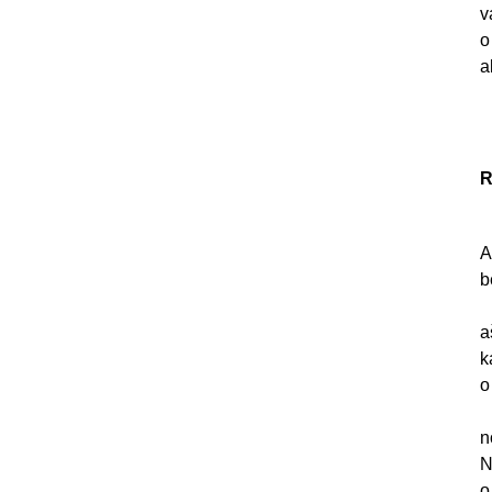
v
o
a
R
A
b
a
k
o
n
N
o