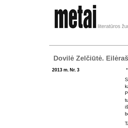
literatūros žu
Dovilė Zelčiūtė. Eilėraš
2013 m. Nr. 3
*
S
k
P
t
i
b
T