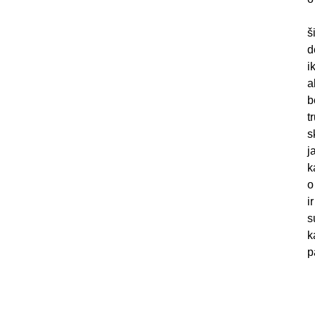
š
d
i
a
b
t
s
j
k
o
i
s
k
p