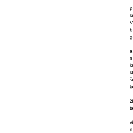
p
k
V
b
g
a
a
k
k
š
k
r
ž
t
v
n