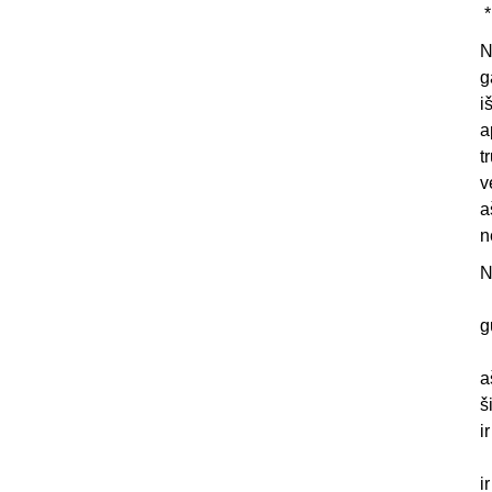
*
N
g
i
a
t
v
a
n
N
g
a
š
i
i