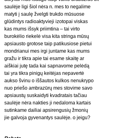
saulėje ligi šiol nėra n. mes to negalime
matyti į saulę žvelgti trukdo mūsuose
glūdintys radioaktyvieji izotopai viskas
kas mums išsyk priimtina – tai virto
burokėlio riekelė visa kita stringa mūsų
apsiausto grotose taip patikusiose pietui
mondrianui mes irgi juntame kas mums
gražu ir tikra apie tai esame skaitę ar
aiškiai jutę tada kai sapnavome pelėdą
tai yra tikra pinigų keitėjas nepavertė
aukso švinu o iššautos kulkos nenukrypo
nuo priešo ambrazūrų mes stovime savo
apsiaustų suskaidyti kvadratais tačiau
saulėje nėra nakties ji nedaloma kartais
sutinkame dailiai apsirengusių žmonių
jie galvoja gyvenantys saulėje. o jeigu?