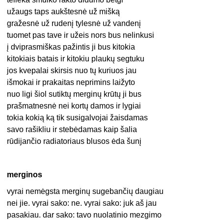
užaugs taps aukštesnė už mišką
gražesnė už rudenį tylesnė už vandenį
tuomet pas tave ir užeis nors bus nelinkusi
į dviprasmiškas pažintis ji bus kitokia
kitokiais batais ir kitokiu plaukų segtuku
jos kvepalai skirsis nuo tų kuriuos jau
išmokai ir prakaitas neprimins laižyto
nuo ligi šiol sutiktų merginų krūtų ji bus
prašmatnesnė nei kortų damos ir lygiai
tokia kokią ką tik susigalvojai žaisdamas
savo rašikliu ir stebėdamas kaip šalia
rūdijančio radiatoriaus blusos ėda šunį
merginos
vyrai nemėgsta merginų sugebančių daugiau
nei jie. vyrai sako: ne. vyrai sako: juk aš jau
pasakiau. dar sako: tavo nuolatinio mezgimo