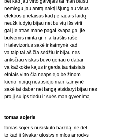
bet kad jau virto galvijais tai man baisu
nemiegu jau antrą naktį išjungiau visus
elektros prietaisus kad jie ragais laidų
neužkliudytų bijau net bulvių išsivirti
gal jie atras mane pagal kvapą gal jie
bulvėmis minta gi ir laikraštis rašė
ir televizorius sakė ir kaimynė kad
va taip tai aš čia sėdžiu ir bijau nes
anksčiau viskas buvo geriau o dabar
va kažkokie kajus ir gerda tauriaisiais
elniais virto čia neapsiėjo be žinom
kieno intrigų neapsiėjo man kaimynė
sakė tai dabar net langą atsidaryt bijau nes
pro jį sulips tiedu ir suės man gyvenimą
tomas sojeris
tomas sojeris nusiskuto barzdą. ne dėl
to kad jį šįvakar glostys nimfos ar rodys