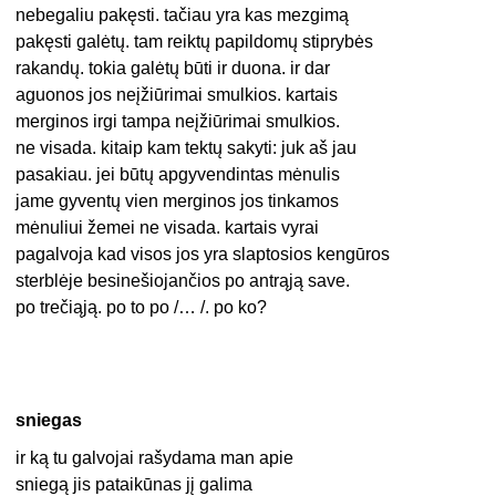
nebegaliu pakęsti. tačiau yra kas mezgimą
pakęsti galėtų. tam reiktų papildomų stiprybės
rakandų. tokia galėtų būti ir duona. ir dar
aguonos jos neįžiūrimai smulkios. kartais
merginos irgi tampa neįžiūrimai smulkios.
ne visada. kitaip kam tektų sakyti: juk aš jau
pasakiau. jei būtų apgyvendintas mėnulis
jame gyventų vien merginos jos tinkamos
mėnuliui žemei ne visada. kartais vyrai
pagalvoja kad visos jos yra slaptosios kengūros
sterblėje besinešiojančios po antrąją save.
po trečiąją. po to po /… /. po ko?
sniegas
ir ką tu galvojai rašydama man apie
sniegą jis pataikūnas jį galima