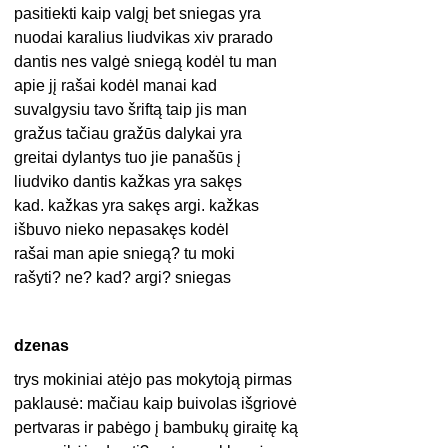
pasitiekti kaip valgį bet sniegas yra
nuodai karalius liudvikas xiv prarado
dantis nes valgė sniegą kodėl tu man
apie jį rašai kodėl manai kad
suvalgysiu tavo šriftą taip jis man
gražus tačiau gražūs dalykai yra
greitai dylantys tuo jie panašūs į
liudviko dantis kažkas yra sakęs
kad. kažkas yra sakęs argi. kažkas
išbuvo nieko nepasakęs kodėl
rašai man apie sniegą? tu moki
rašyti? ne? kad? argi? sniegas
dzenas
trys mokiniai atėjo pas mokytoją pirmas
paklausė: mačiau kaip buivolas išgriovė
pertvaras ir pabėgo į bambukų giraitę ką