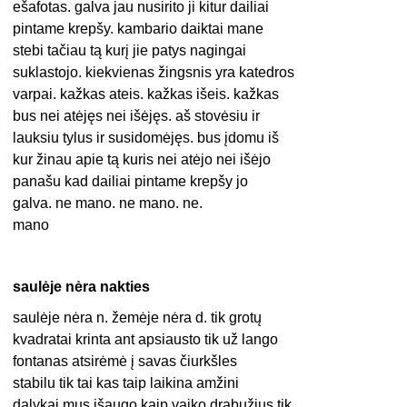
ešafotas. galva jau nusirito ji kitur dailiai
pintame krepšy. kambario daiktai mane
stebi tačiau tą kurį jie patys nagingai
suklastojo. kiekvienas žingsnis yra katedros
varpai. kažkas ateis. kažkas išeis. kažkas
bus nei atėjęs nei išėjęs. aš stovėsiu ir
lauksiu tylus ir susidomėjęs. bus įdomu iš
kur žinau apie tą kuris nei atėjo nei išėjo
panašu kad dailiai pintame krepšy jo
galva. ne mano. ne mano. ne.
mano
saulėje nėra nakties
saulėje nėra n. žemėje nėra d. tik grotų
kvadratai krinta ant apsiausto tik už lango
fontanas atsirėmė į savas čiurkšles
stabilu tik tai kas taip laikina amžini
dalykai mus išaugo kaip vaiko drabužius tik