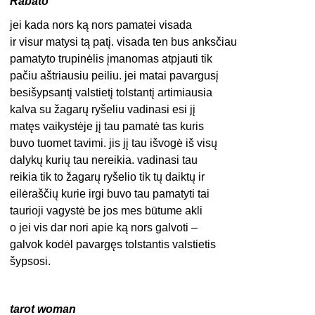
Rabato
jei kada nors ką nors pamatei visada
ir visur matysi tą patį. visada ten bus anksčiau
pamatyto trupinėlis įmanomas atpjauti tik
pačiu aštriausiu peiliu. jei matai pavargusį
besišypsantį valstietį tolstantį artimiausia
kalva su žagarų ryšeliu vadinasi esi jį
matęs vaikystėje jį tau pamatė tas kuris
buvo tuomet tavimi. jis jį tau išvogė iš visų
dalykų kurių tau nereikia. vadinasi tau
reikia tik to žagarų ryšelio tik tų daiktų ir
eilėraščių kurie irgi buvo tau pamatyti tai
taurioji vagystė be jos mes būtume akli
o jei vis dar nori apie ką nors galvoti –
galvok kodėl pavargęs tolstantis valstietis
šypsosi.
tarot woman