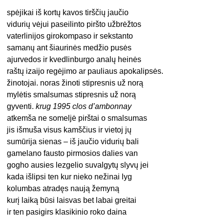
spėjikai iš kortų kavos tirščių jaučio
vidurių vėjui paseilinto piršto užbrėžtos
vaterlinijos girokompaso ir sekstanto
samanų ant šiaurinės medžio pusės
ajurvedos ir kvedlinburgo analų heinės
raštų izaijo regėjimo ar pauliaus apokalipsės.
žinotojai. noras žinoti stipresnis už norą
mylėtis smalsumas stipresnis už norą
gyventi.
krug 1995 clos d’ambonnay
atkemša ne someljė pirštai o smalsumas
jis išmuša visus kamščius ir vietoj jų
sumūrija sienas – iš jaučio vidurių bali
gamelano fausto pirmosios dalies van
gogho ausies lezgelio suvalgytų slyvų jei
kada išlipsi ten kur nieko nežinai lyg
kolumbas atradęs naują žemyną
kurį laiką būsi laisvas bet labai greitai
ir ten pasigirs klasikinio roko daina