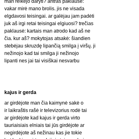
man reikėjo daryti? antras paklausė:
vakar mirė mano brolis. jis ne visada
elgdavosi teisingai. ar galėjau jam padėti
juk aš irgi retai teisingai elgiuosi? trečias
paklausė: kartais man atrodo kad aš ne
čia. kur aš? mokytojas atsakė: šiandien
stebėjau skruzdę lipančią smilga į viršų. ji
nežinojo kad tai smilga ji nežinojo
lipanti nes jai tai visiškai nesvarbu
kajus ir gerda
ar girdėjote man čia kaimynė sakė o
ir laikraštis rašė ir televizorius rodė tai
ar girdėjote kad kajus ir gerda virto
tauriaisiais elniais tai jūs girdėjote ar
negirdėjote aš nežinau kas jie tokie