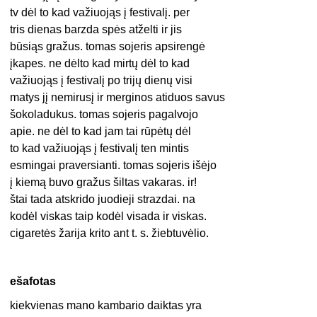
tv dėl to kad važiuojąs į festivalį. per
tris dienas barzda spės atželti ir jis
būsiąs gražus. tomas sojeris apsirengė
įkapes. ne dėlto kad mirtų dėl to kad
važiuojąs į festivalį po trijų dienų visi
matys jį nemirusį ir merginos atiduos savus
šokoladukus. tomas sojeris pagalvojo
apie. ne dėl to kad jam tai rūpėtų dėl
to kad važiuojąs į festivalį ten mintis
esmingai praversianti. tomas sojeris išėjo
į kiemą buvo gražus šiltas vakaras. ir!
štai tada atskrido juodieji strazdai. na
kodėl viskas taip kodėl visada ir viskas.
cigaretės žarija krito ant t. s. žiebtuvėlio.
ešafotas
kiekvienas mano kambario daiktas yra