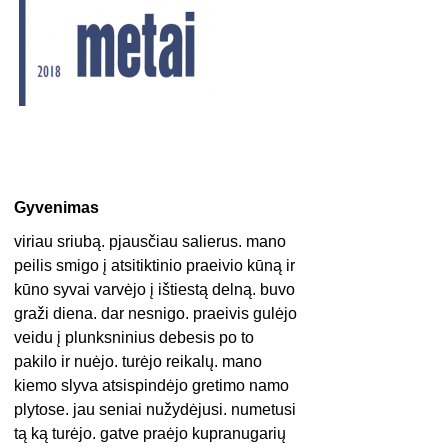
Gyvenimas
viriau sriubą. pjausčiau salierus. mano
peilis smigo į atsitiktinio praeivio kūną ir
kūno syvai varvėjo į ištiestą delną. buvo
graži diena. dar nesnigo. praeivis gulėjo
veidu į plunksninius debesis po to
pakilo ir nuėjo. turėjo reikalų. mano
kiemo slyva atsispindėjo gretimo namo
plytose. jau seniai nužydėjusi. numetusi
tą ką turėjo. gatve praėjo kupranugarių