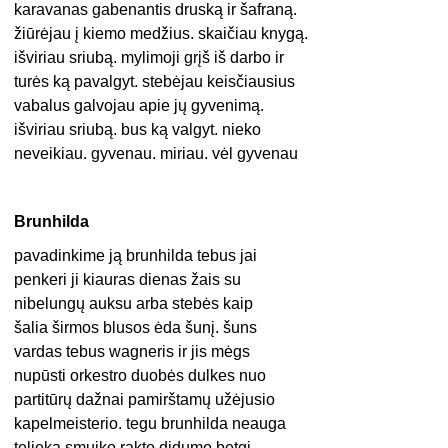
karavanas gabenantis druską ir šafraną.
žiūrėjau į kiemo medžius. skaičiau knygą.
išviriau sriubą. mylimoji grįš iš darbo ir
turės ką pavalgyt. stebėjau keisčiausius
vabalus galvojau apie jų gyvenimą.
išviriau sriubą. bus ką valgyt. nieko
neveikiau. gyvenau. miriau. vėl gyvenau
Brunhilda
pavadinkime ją brunhilda tebus jai
penkeri ji kiauras dienas žais su
nibelungų auksu arba stebės kaip
šalia širmos blusos ėda šunį. šuns
vardas tebus wagneris ir jis mėgs
nupūsti orkestro duobės dulkes nuo
partitūrų dažnai pamirštamų užėjusio
kapelmeisterio. tegu brunhilda neauga
telieka smuiko rakto didumo betgi