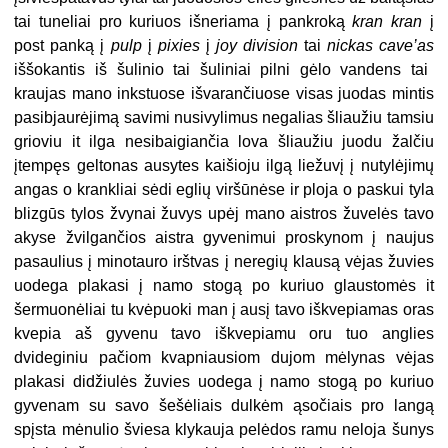
tai tuneliai pro kuriuos išneriama į pankroką
kran kran
į
post panką į
pulp
į
pixies
į
joy division
tai
nickas cave’as
iššokantis iš šulinio tai šuliniai pilni gėlo vandens tai
kraujas mano inkstuose išvarančiuose visas juodas mintis
pasibjaurėjimą savimi nusivylimus negalias šliaužiu tamsiu
grioviu it ilga nesibaigiančia lova šliaužiu juodu žalčiu
įtempęs geltonas ausytes kaišioju ilgą liežuvį į nutylėjimų
angas o krankliai sėdi eglių viršūnėse ir ploja o paskui tyla
blizgūs tylos žvynai žuvys upėj mano aistros žuvelės tavo
akyse žvilgančios aistra gyvenimui proskynom į naujus
pasaulius į minotauro irštvas į neregių klausą vėjas žuvies
uodega plakasi į namo stogą po kuriuo glaustomės it
šermuonėliai tu kvėpuoki man į ausį tavo iškvepiamas oras
kvepia aš gyvenu tavo iškvepiamu oru tuo anglies
dvideginiu pačiom kvapniausiom dujom mėlynas vėjas
plakasi didžiulės žuvies uodega į namo stogą po kuriuo
gyvenam su savo šešėliais dulkėm ąsočiais pro langą
spįsta mėnulio šviesa klykauja pelėdos ramu neloja šunys