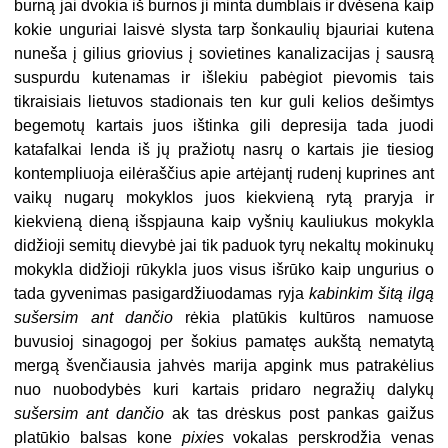
burną jai dvokia iš burnos ji minta dumblais ir dvėsena kaip
kokie unguriai laisvė slysta tarp šonkaulių bjauriai kutena
nuneša į gilius griovius į sovietines kanalizacijas į sausrą
suspurdu kutenamas ir išlekiu pabėgiot pievomis tais
tikraisiais lietuvos stadionais ten kur guli kelios dešimtys
begemotų kartais juos ištinka gili depresija tada juodi
katafalkai lenda iš jų pražiotų nasrų o kartais jie tiesiog
kontempliuoja eilėraščius apie artėjantį rudenį kuprines ant
vaikų nugarų mokyklos juos kiekvieną rytą praryja ir
kiekvieną dieną išspjauna kaip vyšnių kauliukus mokykla
didžioji semitų dievybė jai tik paduok tyrų nekaltų mokinukų
mokykla didžioji rūkykla juos visus išrūko kaip ungurius o
tada gyvenimas pasigardžiuodamas ryja
kabinkim šitą ilgą
sušersim ant dančio
rėkia platūkis kultūros namuose
buvusioj sinagogoj per šokius pamatęs aukštą nematytą
mergą švenčiausia jahvės marija apgink mus patrakėlius
nuo nuobodybės kuri kartais pridaro negražių dalykų
sušersim ant dančio
ak tas drėskus post pankas gaižus
platūkio balsas kone
pixies
vokalas perskrodžia venas