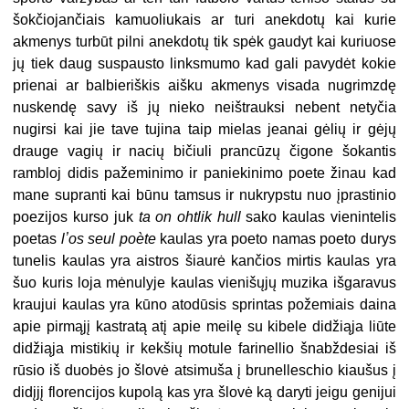
šokčiojančiais kamuoliukais ar turi anekdotų kai kurie
akmenys turbūt pilni anekdotų tik spėk gaudyt kai kuriuose
jų tiek daug suspausto linksmumo kad gali pavydėt kokie
prienai ar balbieriškis aišku akmenys visada nugrimzdę
nuskendę savy iš jų nieko neištrauksi nebent netyčia
nugirsi kai jie tave tujina taip mielas jeanai gėlių ir gėjų
drauge vagių ir nacių bičiuli prancūzų čigone šokantis
rambloj didis pažeminimo ir paniekinimo poete žinau kad
mane supranti kai būnu tamsus ir nukrypstu nuo įprastinio
poezijos kurso juk
ta on ohtlik hull
sako kaulas vienintelis
poetas
lʼos seul poète
kaulas yra poeto namas poeto durys
tunelis kaulas yra aistros šiaurė kančios mirtis kaulas yra
šuo kuris loja mėnulyje kaulas vienišųjų muzika išgaravus
kraujui kaulas yra kūno atodūsis sprintas požemiais daina
apie pirmąjį kastratą atį apie meilę su kibele didžiąja liūte
didžiąja mistikių ir kekšių motule farinellio šnabždesiai iš
rūsio iš duobės jo šlovė atsimuša į brunelleschio kiaušus į
didįjį florencijos kupolą kas yra šlovė ką daryti jeigu genijui