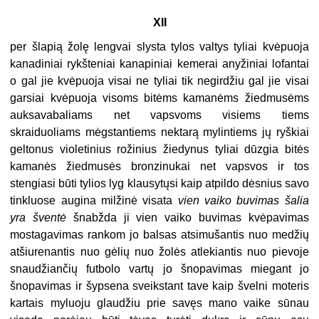
XII
per šlapią žolę lengvai slysta tylos valtys tyliai kvėpuoja
kanadiniai rykšteniai kanapiniai kemerai anyžiniai lofantai
o gal jie kvėpuoja visai ne tyliai tik negirdžiu gal jie visai
garsiai kvėpuoja visoms bitėms kamanėms žiedmusėms
auksavabaliams net vapsvoms visiems tiems
skraiduoliams mėgstantiems nektarą mylintiems jų ryškiai
geltonus violetinius rožinius žiedynus tyliai dūzgia bitės
kamanės žiedmusės bronzinukai net vapsvos ir tos
stengiasi būti tylios lyg klausytųsi kaip atpildo dėsnius savo
tinkluose augina milžinė visata
vien vaiko buvimas šalia
yra šventė
šnabžda ji vien vaiko buvimas kvėpavimas
mostagavimas rankom jo balsas atsimušantis nuo medžių
atšiurenantis nuo gėlių nuo žolės atlekiantis nuo pievoje
snaudžiančių futbolo vartų jo šnopavimas miegant jo
šnopavimas ir šypsena sveikstant tave kaip švelni moteris
kartais myluoju glaudžiu prie savęs mano vaike sūnau