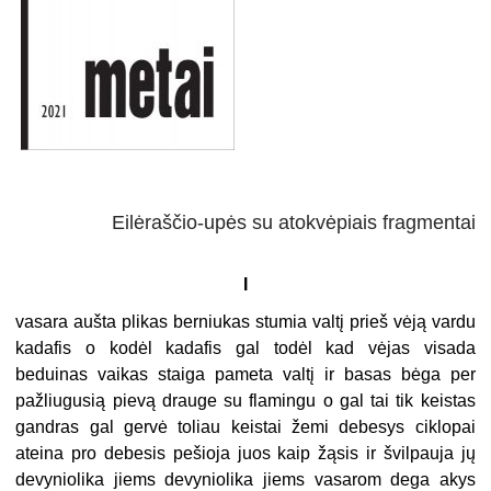
Eilėraščio-upės su atokvėpiais fragmentai
I
vasara aušta plikas berniukas stumia valtį prieš vėją vardu
kadafis o kodėl kadafis gal todėl kad vėjas visada
beduinas vaikas staiga pameta valtį ir basas bėga per
pažliugusią pievą drauge su flamingu o gal tai tik keistas
gandras gal gervė toliau keistai žemi debesys ciklopai
ateina pro debesis pešioja juos kaip žąsis ir švilpauja jų
devyniolika jiems devyniolika jiems vasarom dega akys