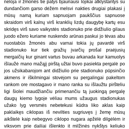
neloja ir žmonės tie patys bjauriausi lojikai atklystantys su
dundančiom garso dėžėm melsvi nakties drugiai plakasi į
mūsų namą kuriam sapnuojam paukščius sapnuose
skraidom virš kalnų virš kranklių lizdų daugybę kartų esu
skridęs virš savo vaikystės stadionuko prie didžiulio gilaus
juodo ežero kuriame nuskendo arūnas paskui jo tėvas abu
nuostabūs žmonės abu varnai tokia jų pavardė virš
stadionuko kur tiek gražių įvarčių prošal praėjusių
mergaičių kur ginant vartus buvau arkanada kur kamuolys
išlaužė mano mažąjį pirštą užtai buvo pasiekta pergalė po
jos užsikabarojom ant didžiulio prie stadionuko pūpsinčio
akmens ir iškilmingai stovėjom su pergalingai pakeltom
rankom ore mostagavo ir mano ranka su išlaužtu piršteliu
ligi šiolei maudžiančiu primenančiu tą juokingą pergalę
daugų kiemo lygoje vėliau mums užaugus stadionukas
užako lyg versmės nebetekusi kūdra liko aklas kaip
paklaikęs ciklopas iš nevilties sugriuvęs į žemę mūsų
aikštelė kaip nebegyvo ciklopo nugara apžėlė dilgėlėm ir
viksvom prie dailiai išlenkto it milžinės nykštys keliuko