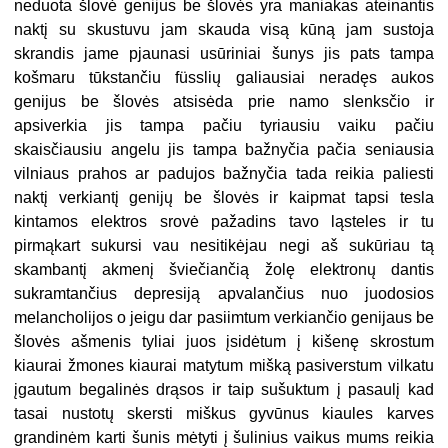
neduota šlovė genijus be šlovės yra maniakas ateinantis
naktį su skustuvu jam skauda visą kūną jam sustoja
skrandis jame pjaunasi usūriniai šunys jis pats tampa
košmaru tūkstančiu füsslių galiausiai neradęs aukos
genijus be šlovės atsisėda prie namo slenksčio ir
apsiverkia jis tampa pačiu tyriausiu vaiku pačiu
skaisčiausiu angelu jis tampa bažnyčia pačia seniausia
vilniaus prahos ar padujos bažnyčia tada reikia paliesti
naktį verkiantį genijų be šlovės ir kaipmat tapsi tesla
kintamos elektros srovė pažadins tavo ląsteles ir tu
pirmąkart sukursi vau nesitikėjau negi aš sukūriau tą
skambantį akmenį šviečiančią žolę elektronų dantis
sukramtančius depresiją apvalančius nuo juodosios
melancholijos o jeigu dar pasiimtum verkiančio genijaus be
šlovės ašmenis tyliai juos įsidėtum į kišenę skrostum
kiaurai žmones kiaurai matytum mišką pasiverstum vilkatu
įgautum begalinės drąsos ir taip sušuktum į pasaulį kad
tasai nustotų skersti miškus gyvūnus kiaules karves
grandinėm karti šunis mėtyti į šulinius vaikus mums reikia