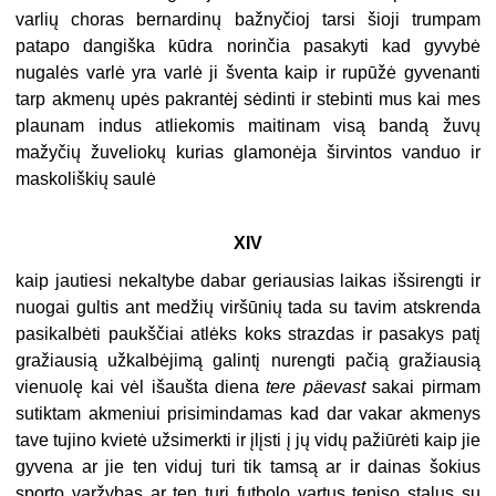
varlių choras bernardinų bažnyčioj tarsi šioji trumpam
patapo dangiška kūdra norinčia pasakyti kad gyvybė
nugalės varlė yra varlė ji šventa kaip ir rupūžė gyvenanti
tarp akmenų upės pakrantėj sėdinti ir stebinti mus kai mes
plaunam indus atliekomis maitinam visą bandą žuvų
mažyčių žuveliokų kurias glamonėja širvintos vanduo ir
maskoliškių saulė
XIV
kaip jautiesi nekaltybe dabar geriausias laikas išsirengti ir
nuogai gultis ant medžių viršūnių tada su tavim atskrenda
pasikalbėti paukščiai atlėks koks strazdas ir pasakys patį
gražiausią užkalbėjimą galintį nurengti pačią gražiausią
vienuolę kai vėl išaušta diena
tere päevast
sakai pirmam
sutiktam akmeniui prisimindamas kad dar vakar akmenys
tave tujino kvietė užsimerkti ir įlįsti į jų vidų pažiūrėti kaip jie
gyvena ar jie ten viduj turi tik tamsą ar ir dainas šokius
sporto varžybas ar ten turi futbolo vartus teniso stalus su