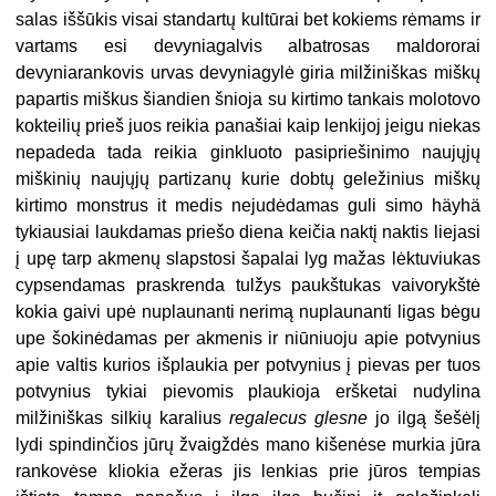
salas iššūkis visai standartų kultūrai bet kokiems rėmams ir
vartams esi devyniagalvis albatrosas maldororai
devyniarankovis urvas devyniagylė giria milžiniškas miškų
papartis miškus šiandien šnioja su kirtimo tankais molotovo
kokteilių prieš juos reikia panašiai kaip lenkijoj jeigu niekas
nepadeda tada reikia ginkluoto pasipriešinimo naujųjų
miškinių naujųjų partizanų kurie dobtų geležinius miškų
kirtimo monstrus it medis nejudėdamas guli simo häyhä
tykiausiai laukdamas priešo diena keičia naktį naktis liejasi
į upę tarp akmenų slapstosi šapalai lyg mažas lėktuviukas
cypsendamas praskrenda tulžys paukštukas vaivorykštė
kokia gaivi upė nuplaunanti nerimą nuplaunanti ligas bėgu
upe šokinėdamas per akmenis ir niūniuoju apie potvynius
apie valtis kurios išplaukia per potvynius į pievas per tuos
potvynius tykiai pievomis plaukioja eršketai nudylina
milžiniškas silkių karalius
regalecus glesne
jo ilgą šešėlį
lydi spindinčios jūrų žvaigždės mano kišenėse murkia jūra
rankovėse kliokia ežeras jis lenkias prie jūros tempias