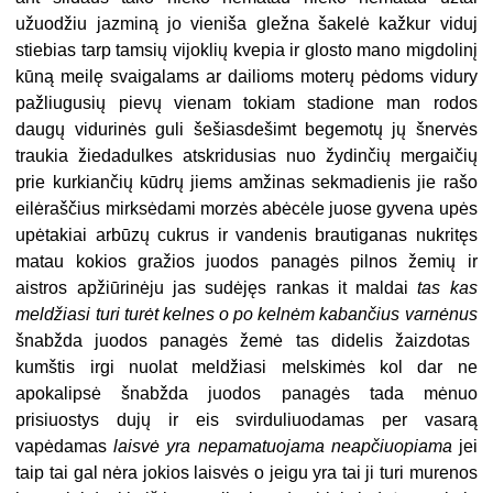
užuodžiu jazminą jo vieniša gležna šakelė kažkur viduj
stiebias tarp tamsių vijoklių kvepia ir glosto mano migdolinį
kūną meilę svaigalams ar dailioms moterų pėdoms vidury
pažliugusių pievų vienam tokiam stadione man rodos
daugų vidurinės guli šešiasdešimt begemotų jų šnervės
traukia žiedadulkes atskridusias nuo žydinčių mergaičių
prie kurkiančių kūdrų jiems amžinas sekmadienis jie rašo
eilėraščius mirksėdami morzės abėcėle juose gyvena upės
upėtakiai arbūzų cukrus ir vandenis brautiganas nukritęs
matau kokios gražios juodos panagės pilnos žemių ir
aistros apžiūrinėju jas sudėjęs rankas it maldai
tas kas
meldžiasi turi turėt kelnes o po kelnėm kabančius varnėnus
šnabžda juodos panagės žemė tas didelis žaizdotas
kumštis irgi nuolat meldžiasi melskimės kol dar ne
apokalipsė šnabžda juodos panagės tada mėnuo
prisiuostys dujų ir eis svirduliuodamas per vasarą
vapėdamas
laisvė yra nepamatuojama neapčiuopiama
jei
taip tai gal nėra jokios laisvės o jeigu yra tai ji turi murenos