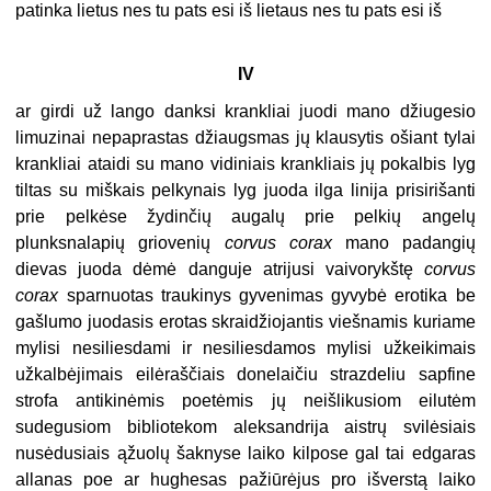
patinka lietus nes tu pats esi iš lietaus nes tu pats esi iš
IV
ar girdi už lango danksi krankliai juodi mano džiugesio
limuzinai nepaprastas džiaugsmas jų klausytis ošiant tylai
krankliai ataidi su mano vidiniais krankliais jų pokalbis lyg
tiltas su miškais pelkynais lyg juoda ilga linija prisirišanti
prie pelkėse žydinčių augalų prie pelkių angelų
plunksnalapių griovenių
corvus corax
mano padangių
dievas juoda dėmė danguje atrijusi vaivorykštę
corvus
corax
sparnuotas traukinys gyvenimas gyvybė erotika be
gašlumo juodasis erotas skraidžiojantis viešnamis kuriame
mylisi nesiliesdami ir nesiliesdamos mylisi užkeikimais
užkalbėjimais eilėraščiais donelaičiu strazdeliu sapfine
strofa antikinėmis poetėmis jų neišlikusiom eilutėm
sudegusiom bibliotekom aleksandrija aistrų svilėsiais
nusėdusiais ąžuolų šaknyse laiko kilpose gal tai edgaras
allanas poe ar hughesas pažiūrėjus pro išverstą laiko