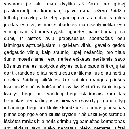
vasarom jie akli man dvylika aš šoku per griovį
praslenkantį po komunarų gatve dabar ežero žaidžiu
futbolą mažytėj aikštelėj apačioj ežeras didžiulis gilus
juodas esu vėjas nuo slabadėlės man septyniolika esu
vilniuj man iš burnos dygsta cigaretės mano burna pilna
dūmų ir aistros aviu praplyšusius sportbačius esu
laimingas aptrupėjusiam ir gaiviam vilniuj gavelio gedos
gedgaudo vilniuj kaip sraunioj upėj nešančioj pro tiltus
šunis moteris smėlį esu neries eršketas neršiantis savo
būsimus meilės nuotykius skyles butus barus iš tikrųjų tai
dar tik randuosi o jau neršiu esu dar tik mailius o jau neršiu
dideles žaidimų aikšteles kur sutinku draugus priešus
kvailius išminčius trokštu būti kvailys išminčius išmintingas
kvailys bėgu per vandenį bėgu stadionais kaip tas
berniukas per pažliugusias pievas su savo lyg ir gandru lyg
ir flamingu bėgu per kliūtis skuodžiu kaip benas johnsonas
pilnas dopingo viena kliūtis klykteli ir aš užkliuvęs skrendu
išskėtęs rankas it laineris drimbu lyg pamuštas kormoranas
ant slidaus tako nieko nematau nieko nematau užtai