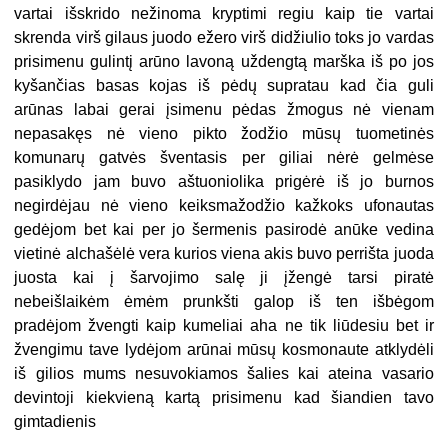
vartai išskrido nežinoma kryptimi regiu kaip tie vartai
skrenda virš gilaus juodo ežero virš didžiulio toks jo vardas
prisimenu gulintį arūno lavoną uždengtą marška iš po jos
kyšančias basas kojas iš pėdų supratau kad čia guli
arūnas labai gerai įsimenu pėdas žmogus nė vienam
nepasakęs nė vieno pikto žodžio mūsų tuometinės
komunarų gatvės šventasis per giliai nėrė gelmėse
pasiklydo jam buvo aštuoniolika prigėrė iš jo burnos
negirdėjau nė vieno keiksmažodžio kažkoks ufonautas
gedėjom bet kai per jo šermenis pasirodė anūke vedina
vietinė alchašėlė vera kurios viena akis buvo perrišta juoda
juosta kai į šarvojimo salę ji įžengė tarsi piratė
nebeišlaikėm ėmėm prunkšti galop iš ten išbėgom
pradėjom žvengti kaip kumeliai aha ne tik liūdesiu bet ir
žvengimu tave lydėjom arūnai mūsų kosmonaute atklydėli
iš gilios mums nesuvokiamos šalies kai ateina vasario
devintoji kiekvieną kartą prisimenu kad šiandien tavo
gimtadienis