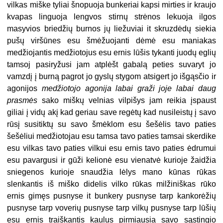
vilkas miške tyliai šnopuoja bunkeriai kapsi mirties ir kraujo
kvapas linguoja lengvos stirnų strėnos lekuoja ilgos
masyvios briedžių burnos jų liežuviai it skruzdėdų siekia
pušų viršūnes esu šmėžuojanti dėmė esu maniakas
medžiojantis medžiotojus esu ernis lūšis tykanti juodų eglių
tamsoj pasiryžusi jam atplėšt gabalą peties suvaryt jo
vamzdį į burną pagrot jo gyslų stygom atsigert jo išgąsčio ir
agonijos
medžiotojo agonija labai graži joje labai daug
prasmės
sako miškų velnias vilpišys jam reikia įspaust
giliai į vidų akį kad geriau save regėtų kad nusileistų į savo
rūsį susitiktų su savo šmėklom esu šešėlis tavo paties
šešėliui medžiotojau esu tamsa tavo paties tamsai skerdike
esu vilkas tavo paties vilkui esu ernis tavo paties ėdrumui
esu pavargusi ir gūži kelionė esu vienatvė kurioje žaidžia
sniegenos kurioje snaudžia lėlys mano kūnas rūkas
slenkantis iš miško didelis vilko rūkas milžiniškas rūko
ernis gimęs pusnyse it bunkery pusnyse tarp kankorėžių
pusnyse tarp voverių pusnyse tarp vilkų pusnyse tarp lūšių
esu ernis traiškantis kaulus pirmiausia savo sąstingio