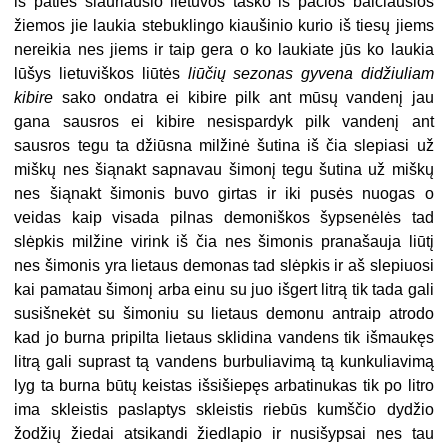
iš paties šiauriausio lietuvos taško iš pačios balčiausios
žiemos jie laukia stebuklingo kiaušinio kurio iš tiesų jiems
nereikia nes jiems ir taip gera o ko laukiate jūs ko laukia
lūšys lietuviškos liūtės
liūčių sezonas gyvena didžiuliam
kibire
sako ondatra ei kibire pilk ant mūsų vandenį jau
gana sausros ei kibire nesispardyk pilk vandenį ant
sausros tegu ta džiūsna milžinė šutina iš čia slepiasi už
miškų nes šiąnakt sapnavau šimonį tegu šutina už miškų
nes šiąnakt šimonis buvo girtas ir iki pusės nuogas o
veidas kaip visada pilnas demoniškos šypsenėlės tad
slėpkis milžine virink iš čia nes šimonis pranašauja liūtį
nes šimonis yra lietaus demonas tad slėpkis ir aš slepiuosi
kai pamatau šimonį arba einu su juo išgert litrą tik tada gali
susišnekėt su šimoniu su lietaus demonu antraip atrodo
kad jo burna pripilta lietaus sklidina vandens tik išmaukęs
litrą gali suprast tą vandens burbuliavimą tą kunkuliavimą
lyg ta burna būtų keistas išsišiepęs arbatinukas tik po litro
ima skleistis paslaptys skleistis riebūs kumščio dydžio
žodžių žiedai atsikandi žiedlapio ir nusišypsai nes tau