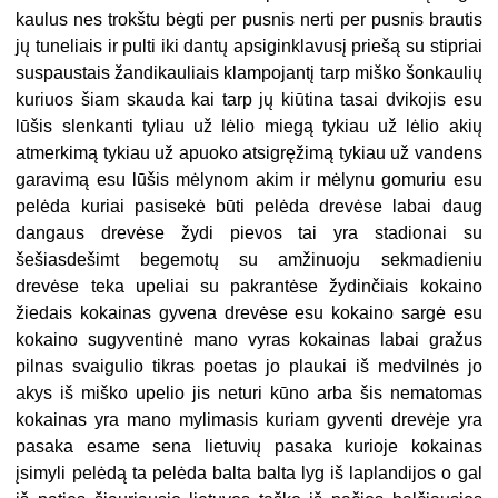
kaulus nes trokštu bėgti per pusnis nerti per pusnis brautis
jų tuneliais ir pulti iki dantų apsiginklavusį priešą su stipriai
suspaustais žandikauliais klampojantį tarp miško šonkaulių
kuriuos šiam skauda kai tarp jų kiūtina tasai dvikojis esu
lūšis slenkanti tyliau už lėlio miegą tykiau už lėlio akių
atmerkimą tykiau už apuoko atsigręžimą tykiau už vandens
garavimą esu lūšis mėlynom akim ir mėlynu gomuriu esu
pelėda kuriai pasisekė būti pelėda drevėse labai daug
dangaus drevėse žydi pievos tai yra stadionai su
šešiasdešimt begemotų su amžinuoju sekmadieniu
drevėse teka upeliai su pakrantėse žydinčiais kokaino
žiedais kokainas gyvena drevėse esu kokaino sargė esu
kokaino sugyventinė mano vyras kokainas labai gražus
pilnas svaigulio tikras poetas jo plaukai iš medvilnės jo
akys iš miško upelio jis neturi kūno arba šis nematomas
kokainas yra mano mylimasis kuriam gyventi drevėje yra
pasaka esame sena lietuvių pasaka kurioje kokainas
įsimyli pelėdą ta pelėda balta balta lyg iš laplandijos o gal