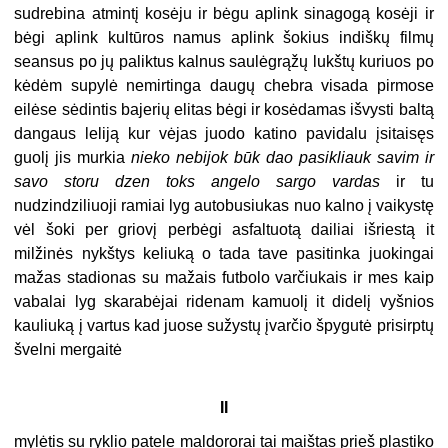
sudrebina atmintį kosėju ir bėgu aplink sinagogą kosėji ir
bėgi aplink kultūros namus aplink šokius indiškų filmų
seansus po jų paliktus kalnus saulėgrąžų lukštų kuriuos po
kėdėm supylė nemirtinga daugų chebra visada pirmose
eilėse sėdintis bajerių elitas bėgi ir kosėdamas išvysti baltą
dangaus leliją kur vėjas juodo katino pavidalu įsitaisęs
guolį jis murkia
nieko nebijok būk dao pasikliauk savim ir
savo storu dzen toks angelo sargo vardas
ir tu
nudzindziliuoji ramiai lyg autobusiukas nuo kalno į vaikystę
vėl šoki per griovį perbėgi asfaltuotą dailiai išriestą it
milžinės nykštys keliuką o tada tave pasitinka juokingai
mažas stadionas su mažais futbolo varčiukais ir mes kaip
vabalai lyg skarabėjai ridenam kamuolį it didelį vyšnios
kauliuką į vartus kad juose sužystų įvarčio špygutė prisirptų
švelni mergaitė
II
mylėtis su ryklio patele maldororai tai maištas prieš plastiko