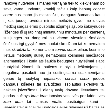
rankovę nugvelbė iš manęs varną na tiek to kiekvienam po
savą varną juodvarnį kranklį tačiau kaip bebūtų
corvus
corax
bus mano jis maskoliškių dangaus šamanas kaulų
rijikas juodoji avėdra mirties meilužis gyvenimo dievas
medžių sargas ernio pusbrolis užgimęs ąžuolo šaknynuose
išžengęs iš jų labirintų miniatiūriniu minotauru per kamieną
susijungęs su dangumi su vėtrom viesulais šmėklom
šmėklos irgi gyvybė mes nuolat skrodžiam tai ko nematom
mus skrodžia tai ko nematom
corvus corax
pilnas kosminio
lietaus meteoritų dulkių nematomos kosminės medžiagos
antimaterijos į kurią atsišaukia bedugnės nutylėjimai slapti
nuotykiai žinomi tik patiems nuotykių ieškotojams jų
negalima pasakoti nuo jų sustingstama suakmenėjama
geriau tų nuotykių nepasakoti
corvus corax
juodos
dangaus kišenės tai žvaigždės išspjautas skreplys tai
nakties įsiveržimas į dieną tuvių dovana lietuviams tai
juodas bučinys
kran kran
tamsios vestuvės per laidotuves
kran kran
tai tamsus vualis pasibaigus karui ir
įsiviešpatavus tylai tai juodosios eilės gilesnės už baltąsias