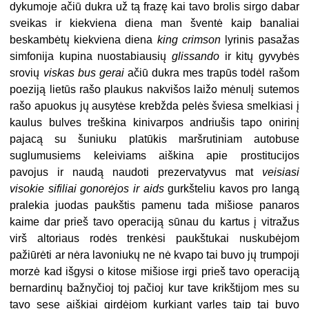
dykumoje ačiū dukra už tą frazę kai tavo brolis sirgo dabar
sveikas ir kiekviena diena man šventė kaip banaliai
beskambėtų kiekviena diena
king crimson
lyrinis pasažas
simfonija kupina nuostabiausių
glissando
ir kitų gyvybės
srovių
viskas bus gerai
ačiū dukra mes trapūs todėl rašom
poeziją lietūs rašo plaukus nakvišos laižo mėnulį sutemos
rašo apuokus jų ausytėse krebžda pelės šviesa smelkiasi į
kaulus bulves treškina kinivarpos andriušis tapo onirinį
pajacą su šuniuku platūkis maršrutiniam autobuse
suglumusiems keleiviams aiškina apie prostitucijos
pavojus ir naudą naudoti prezervatyvus mat
veisiasi
visokie sifiliai gonorėjos ir aids
gurkšteliu kavos pro langą
pralekia juodas paukštis pamenu tada mišiose panaros
kaime dar prieš tavo operaciją sūnau du kartus į vitražus
virš altoriaus rodės trenkėsi paukštukai nuskubėjom
pažiūrėti ar nėra lavoniukų ne nė kvapo tai buvo jų trumpoji
morzė kad išgysi o kitose mišiose irgi prieš tavo operaciją
bernardinų bažnyčioj toj pačioj kur tave krikštijom mes su
tavo sese aiškiai girdėjom kurkiant varles taip tai buvo