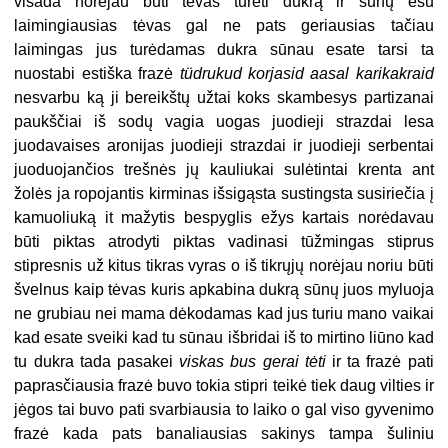
visada norėjau būti tėvas turėti dukrą ir sūnų esu
laimingiausias tėvas gal ne pats geriausias tačiau
laimingas jus turėdamas dukra sūnau esate tarsi ta
nuostabi estiška frazė
tüdrukud korjasid aasal karikakraid
nesvarbu ką ji bereikštų
užtai koks skambesys partizanai
paukščiai iš sodų vagia uogas juodieji strazdai lesa
juodavaises aronijas juodieji strazdai ir juodieji serbentai
juoduojančios trešnės jų kauliukai sulėtintai krenta ant
žolės ja ropojantis kirminas išsigąsta sustingsta susiriečia į
kamuoliuką it mažytis bespyglis ežys kartais norėdavau
būti piktas atrodyti piktas vadinasi tūžmingas stiprus
stipresnis už kitus tikras vyras o iš tikrųjų norėjau noriu būti
švelnus kaip tėvas kuris apkabina dukrą sūnų juos myluoja
ne grubiau nei mama dėkodamas kad jus turiu mano vaikai
kad esate sveiki kad tu sūnau išbridai iš to mirtino liūno kad
tu dukra tada pasakei
viskas bus gerai tėti
ir ta frazė pati
paprasčiausia frazė buvo tokia stipri teikė tiek daug vilties ir
jėgos tai buvo pati svarbiausia to laiko o gal viso gyvenimo
frazė kada pats banaliausias sakinys tampa šuliniu