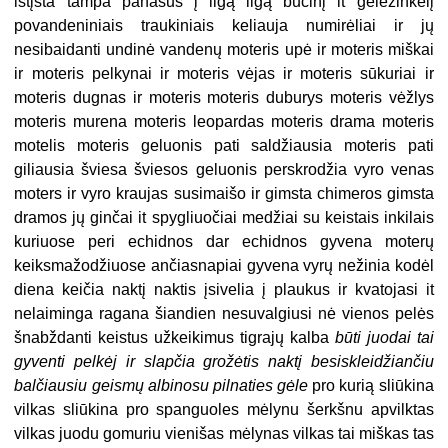
ištįsta tampa panašus į ilgą ilgą bučinį it geležinkelį
povandeniniais traukiniais keliauja numirėliai ir jų
nesibaidanti undinė vandenų moteris upė ir moteris miškai
ir moteris pelkynai ir moteris vėjas ir moteris sūkuriai ir
moteris dugnas ir moteris moteris duburys moteris vėžlys
moteris murena moteris leopardas moteris drama moteris
motelis moteris geluonis pati saldžiausia moteris pati
giliausia šviesa šviesos geluonis perskrodžia vyro venas
moters ir vyro kraujas susimaišo ir gimsta chimeros gimsta
dramos jų ginčai it spygliuočiai medžiai su keistais inkilais
kuriuose peri echidnos dar echidnos gyvena moterų
keiksmažodžiuose ančiasnapiai gyvena vyrų nežinia kodėl
diena keičia naktį naktis įsivelia į plaukus ir kvatojasi it
nelaiminga ragana šiandien nesuvalgiusi nė vienos pelės
šnabždanti keistus užkeikimus tigrajų kalba
būti juodai tai
gyventi pelkėj ir slapčia grožėtis naktį besiskleidžiančiu
balčiausiu geismų albinosu pilnaties gėle
pro kurią sliūkina
vilkas sliūkina pro spanguoles mėlynu šerkšnu apvilktas
vilkas juodu gomuriu vienišas mėlynas vilkas tai miškas tas