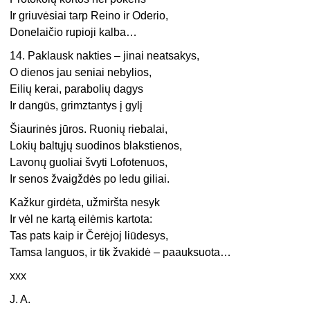
Ir griuvėsiai tarp Reino ir Oderio,
Donelaičio rupioji kalba…
14. Paklausk nakties – jinai neatsakys,
O dienos jau seniai nebylios,
Eilių kerai, parabolių dagys
Ir dangūs, grimztantys į gylį
Šiaurinės jūros. Ruonių riebalai,
Lokių baltųjų suodinos blakstienos,
Lavonų guoliai švyti Lofotenuos,
Ir senos žvaigždės po ledu giliai.
Kažkur girdėta, užmiršta nesyk
Ir vėl ne kartą eilėmis kartota:
Tas pats kaip ir Čerėjoj liūdesys,
Tamsa languos, ir tik žvakidė – paauksuota…
xxx
J. A.