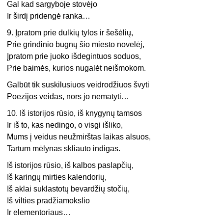
Gal kad sargyboje stovėjo
Ir širdį pridengė ranka…
9. Įpratom prie dulkių tylos ir šešėlių,
Prie grindinio būgnų šio miesto novelėj,
Įpratom prie juoko išdegintuos soduos,
Prie baimės, kurios nugalėt neišmokom.
Galbūt tik suskilusiuos veidrodžiuos švyti
Poezijos veidas, nors jo nematyti…
10. Iš istorijos rūsio, iš knygynų tamsos
Ir iš to, kas nedingo, o visgi išliko,
Mums į veidus neužmirštas laikas alsuos,
Tartum mėlynas skliauto indigas.
Iš istorijos rūsio, iš kalbos paslapčių,
Iš karingų mirties kalendorių,
Iš aklai suklastotų bevardžių stočių,
Iš vilties pradžiamokslio
Ir elementoriaus…