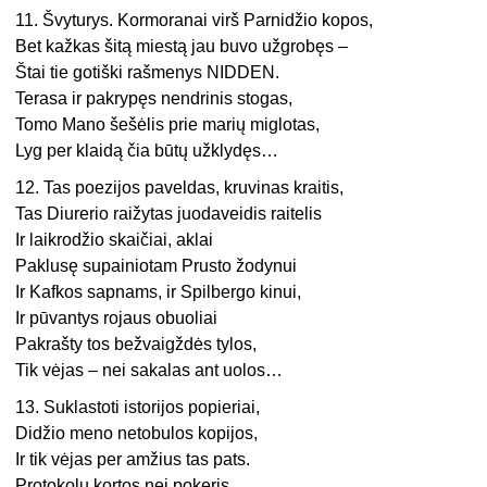
11. Švyturys. Kormoranai virš Parnidžio kopos,
Bet kažkas šitą miestą jau buvo užgrobęs –
Štai tie gotiški rašmenys NIDDEN.
Terasa ir pakrypęs nendrinis stogas,
Tomo Mano šešėlis prie marių miglotas,
Lyg per klaidą čia būtų užklydęs…
12. Tas poezijos paveldas, kruvinas kraitis,
Tas Diurerio raižytas juodaveidis raitelis
Ir laikrodžio skaičiai, aklai
Paklusę supainiotam Prusto žodynui
Ir Kafkos sapnams, ir Spilbergo kinui,
Ir pūvantys rojaus obuoliai
Pakrašty tos bežvaigždės tylos,
Tik vėjas – nei sakalas ant uolos…
13. Suklastoti istorijos popieriai,
Didžio meno netobulos kopijos,
Ir tik vėjas per amžius tas pats.
Protokolų kortos nei pokeris