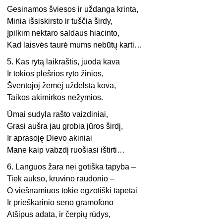
Gesinamos šviesos ir uždanga krinta,
Minia išsiskirsto ir tuščia širdy,
Įpilkim nektaro saldaus hiacinto,
Kad laisvės taurė mums nebūtų karti…
5. Kas rytą laikraštis, juoda kava
Ir tokios plėšrios ryto žinios,
Šventojoj žemėj uždelsta kova,
Taikos akimirkos nežymios.
Ūmai sudyla rašto vaizdiniai,
Grasi aušra jau grobia jūros širdį,
Ir aprasoję Dievo akiniai
Mane kaip vabzdį ruošiasi ištirti…
6. Languos žara nei gotiška tapyba –
Tiek aukso, kruvino raudonio –
O viešnamiuos tokie egzotiški tapetai
Ir prieškarinio seno gramofono
Atšipus adata, ir čerpių rūdys,