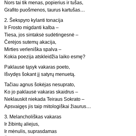
Nors tai tik menas, popierius ir tušas,
Grafito puošmenos, taurus kartušas…
2. Šekspyro kylanti tonacija
Ir Frosto migdanti kalba –
Tiesa, jos sintaksė sudėtingesnė –
Čerėjos sutemų akacija,
Mirties verleniška spalva –
Kokia poezija atskleidžia laiko esmę?
Paklausė tąsyk vakaras poeto,
Išvydęs šokant jį satyrų menuetą.
Tačiau agnus šokėjas nesuprato,
Ko jo paklausė vakaras skaidrus –
Neklauskit niekada Teiraus Sokrato –
Apsvaigęs jis taip mitologiškai žiaurus…
3. Melancholiškas vakaras
Ir žibintų aliejus,
Ir mėnulis, suprasdamas