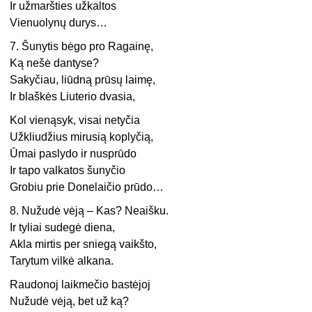
Ir užmaršties užkaltos
Vienuolynų durys…
7. Šunytis bėgo pro Ragainę,
Ką nešė dantyse?
Sakyčiau, liūdną prūsų laimę,
Ir blaškės Liuterio dvasia,
Kol vienąsyk, visai netyčia
Užkliudžius mirusią koplyčią,
Ūmai paslydo ir nusprūdo
Ir tapo valkatos šunyčio
Grobiu prie Donelaičio prūdo…
8. Nužudė vėją – Kas? Neaišku.
Ir tyliai sudegė diena,
Akla mirtis per sniegą vaikšto,
Tarytum vilkė alkana.
Raudonoj laikmečio bastėjoj
Nužudė vėją, bet už ką?