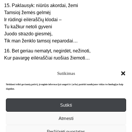
15. Paklausyk: niūrūs akordai, žemi
Tamsioj žemės gelmėj
Ir rūdingi eilėraščių klodai –
Tu kažkur netoli gyveni
Juodo strazdo giesmėj,
Tik man ženklo tamsoj neparodai…
16.
Bet geriau nematyt, negirdėt, nežinoti,
Kur pavargę eilėraščiai ruošias žiemoti…
Sutikimas
Siekdami teikti geriausią patirtį, įrenginio informacijai saugoti ir (arba) pasiekti naudojame tokias technologijas kaip
slapukus.
Sutikti
Apie mus
Redakcija
Prenumerata
Atmesti
Literatūros mėnraštis „Metai“ © 2026. Leidžiamas nuo 1991 m.
Peržiūrėti nuostatas