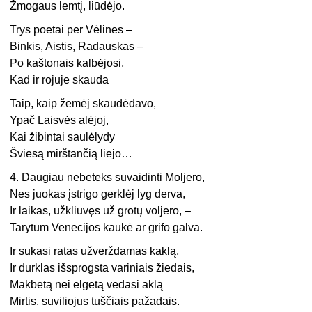
Žmogaus lemtį, liūdėjo.
Trys poetai per Vėlines –
Binkis, Aistis, Radauskas –
Po kaštonais kalbėjosi,
Kad ir rojuje skauda
Taip, kaip žemėj skaudėdavo,
Ypač Laisvės alėjoj,
Kai žibintai saulėlydy
Šviesą mirštančią liejo…
4. Daugiau nebeteks suvaidinti Moljero,
Nes juokas įstrigo gerklėj lyg derva,
Ir laikas, užkliuvęs už grotų voljero, –
Tarytum Venecijos kaukė ar grifo galva.
Ir sukasi ratas užverždamas kaklą,
Ir durklas išsprogsta variniais žiedais,
Makbetą nei elgetą vedasi aklą
Mirtis, suviliojus tuščiais pažadais.