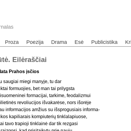
rnalas
Proza
Poezija
Drama
Esė
Publicistika
Kr
tė. Eilėraščiai
lata Prahos įsčios
u saugiai miegi manyje, tu dar
iktai formuojies, bet man tai prilygsta
isuomeninei formacijai, tarkime, feodalizmui
ilietinės revoliucijos išvakarėse, nors išorėje
au informacijos amžius su išsprogusiais informa-
ikos kapiliarais kompiuterių tinklalapiuose,
ai tavo trapioji tinklainė dar tik rezgasi
r raizgosi, kad prisitaikytų prie naujų