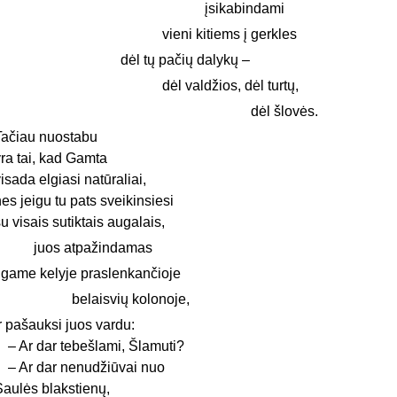
įsikabindami
vieni kitiems į gerkles
dėl tų pačių dalykų –
dėl valdžios, dėl turtų,
dėl šlovės.
Tačiau nuostabu
yra tai, kad Gamta
isada elgiasi natūraliai,
es jeigu tu pats sveikinsiesi
u visais sutiktais augalais,
juos atpažindamas
ilgame kelyje praslenkančioje
belaisvių kolonoje,
r pašauksi juos vardu:
– Ar dar tebešlami, Šlamuti?
– Ar dar nenudžiūvai nuo
Saulės blakstienų,