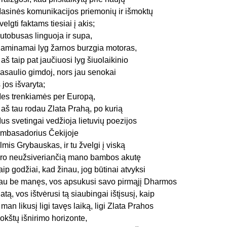
asinės komunikacijos priemonių ir išmoktų
velgti faktams tiesiai į akis;
utobusas linguoja ir supa,
aminamai lyg žarnos burzgia motoras,
r aš taip pat jaučiuosi lyg šiuolaikinio
asaulio gimdoj, nors jau senokai
š jos išvaryta;
es trenkiamės per Europą,
r aš tau rodau Zlata Prahą, po kurią
us svetingai vedžioja lietuvių poezijos
mbasadorius Čekijoje
lmis Grybauskas, ir tu žvelgi į viską
ro neužsiveriančią mano bambos akutę
aip godžiai, kad žinau, jog būtinai atvyksi
au be manęs, vos apsukusi savo pirmąjį Dharmos
atą, vos ištvėrusi tą siaubingai ištįsusį, kaip
r man likusį ligi tavęs laiką, ligi Zlata Prahos
okštų išnirimo horizonte,