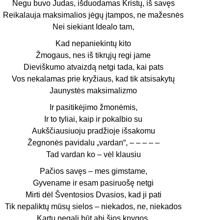
Negu buvo Judas, išduodamas Kristų, iš savęs
Reikalauja maksimalios jėgų įtampos, ne mažesnės
Nei siekiant Idealo tam,
Kad nepaniekintų kito
Žmogaus, nes iš tikrųjų regi jame
Dieviškumo atvaizdą netgi tada, kai pats
Vos nekalamas prie kryžiaus, kad tik atsisakytų
Jaunystės maksimalizmo
Ir pasitikėjimo žmonėmis,
Ir to tyliai, kaip ir pokalbio su
Aukščiausiuoju pradžioje išsakomu
Žegnonės pavidalu „vardan“, – – – – –
Tad vardan ko – vėl klausiu
Pačios savęs – mes gimstame,
Gyvename ir esam pasiruošę netgi
Mirti dėl Šventosios Dvasios, kad ji pati
Tik nepaliktų mūsų sielos – niekados, ne, niekados
Kartu negali būt abi šios knygos.