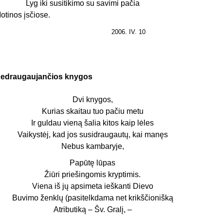
yg iki susitikimo su savimi pačia
otinos įsčiose.
2006. IV. 10
edraugaujančios knygos
Dvi knygos,
Kurias skaitau tuo pačiu metu
Ir guldau vieną šalia kitos kaip lėles
Vaikystėj, kad jos susidraugautų, kai manęs
Nebus kambaryje,
Papūtę lūpas
Žiūri priešingomis kryptimis.
Viena iš jų apsimeta ieškanti Dievo
Buvimo ženklų (pasitelkdama net krikščionišką
Atributiką – Šv. Gralį, –