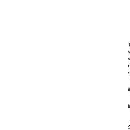
v
n
s
i