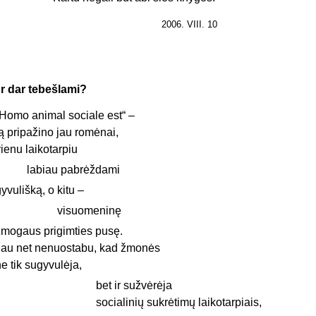
2006. VIII. 10
r dar tebešlami?
„Homo animal sociale est“ –
ą pripažino jau romėnai,
ienu laikotarpiu
labiau pabrėždami
yvulišką, o kitu –
visuomeninę
žmogaus prigimties pusę.
Jau net nenuostabu, kad žmonės
e tik sugyvulėja,
bet ir sužvėrėja
socialinių sukrėtimų laikotarpiais,