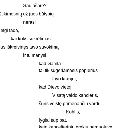
Saulašare? –
štikimesnių už juos būtybių
nerasi
etgi tada,
kai koks sukrėtimas
bus iškreivinęs tavo suvokimą
ir tu manysi,
kad Gamta –
tai tik sugeriamasis popierius
tavo kraujui,
kad Dievo vietoj
Visatą valdo kancleris,
šuns veislę primenančiu vardu –
Kohlis,
lygiai taip pat,
kaip kanceliarinių prekių parduotuvę