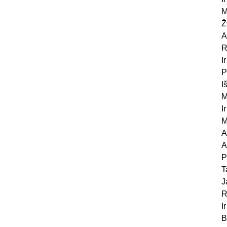
M
Ž
A
R
I
P
I
M
I
M
A
A
P
T
J
R
I
B