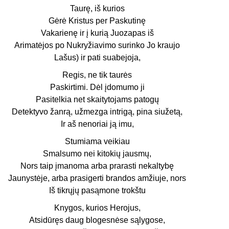
Taurę, iš kurios
Gėrė Kristus per Paskutinę
Vakarienę ir į kurią Juozapas iš
Arimatėjos po Nukryžiavimo surinko Jo kraujo
Lašus) ir pati suabejoja,
Regis, ne tik taurės
Paskirtimi. Dėl įdomumo ji
Pasitelkia net skaitytojams patogų
Detektyvo žanrą, užmezga intrigą, pina siužetą,
Ir aš nenoriai ją imu,
Stumiama veikiau
Smalsumo nei kitokių jausmų,
Nors taip įmanoma arba prarasti nekaltybę
Jaunystėje, arba prasigerti brandos amžiuje, nors
Iš tikrųjų pasąmone trokštu
Knygos, kurios Herojus,
Atsidūręs daug blogesnėse sąlygose,