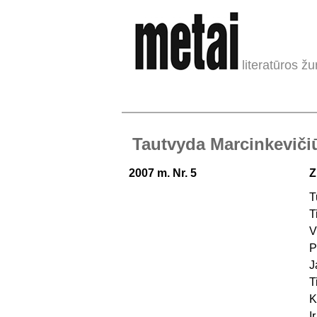
literatūros žu
Tautvyda Marcinkevičiū
2007 m. Nr. 5
Z
T
T
V
P
J
T
K
I