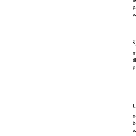
š
p
v
š
m
t
p
L
n
b
v