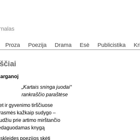
rnalas
Proza
Poezija
Drama
Esė
Publicistika
Kr
ščiai
arganoj
„Kartais sninga juodai“
rankraščio paraštėse
et ir gyvenimo tirščiuose
rasmės kažkaip sudygo –
udžiu prie artimo mirštančio
edaguodamas knygą
šskleidęs poezijos skėtį