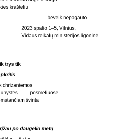
kies krašteliu
beveik nepagauto
2023 spalio 1–5, Vilnius,
Vidaus reikalų ministerijos ligoninė
ik trys tik
apkritis
ik chrizantemos
aunystės posmeliuose
emstančiam švinta
rįžau po daugelio metų