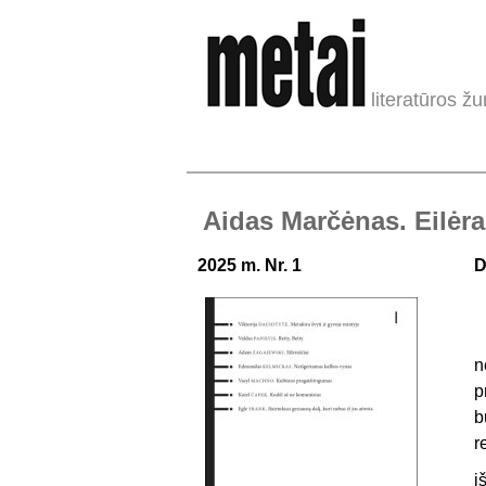
literatūros žu
Aidas Marčėnas. Eilėra
2025 m. Nr. 1
D
n
p
b
r
i