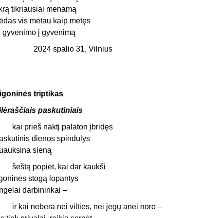
ikrą tikriausiai menamą
ėdas vis mėtau kaip mėtęs
š gyvenimo į gyvenimą
2024 spalio 31, Vilnius
igoninės triptikas
ilėraščiais paskutiniais
ai prieš naktį palaton įbridęs
askutinis dienos spindulys
uauksina sieną
eštą popiet, kai dar kaukši
igoninės stogą lopantys
ngelai darbininkai –
r kai nebėra nei vilties, nei jėgų anei noro –