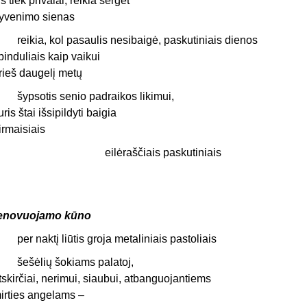
is tiek privalai, reikia sergėt
yvenimo sienas
eikia, kol pasaulis nesibaigė, paskutiniais dienos
pinduliais kaip vaikui
rieš daugelį metų
ypsotis senio padraikos likimui,
uris štai išsipildyti baigia
irmaisiais
eilėraščiais paskutiniais
enovuojamo kūno
er naktį liūtis groja metaliniais pastoliais
ešėlių šokiams palatoj,
tskirčiai, nerimui, siaubui, atbanguojantiems
irties angelams –