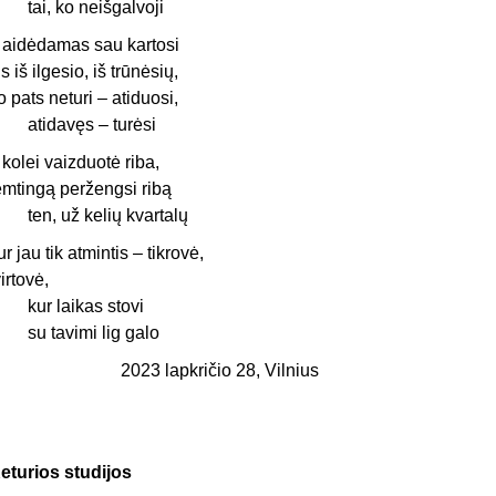
ai, ko neišgalvoji
 aidėdamas sau kartosi
is iš ilgesio, iš trūnėsių,
o pats neturi – atiduosi,
tidavęs – turėsi
r kolei vaizduotė riba,
emtingą peržengsi ribą
en, už kelių kvartalų
ur jau tik atmintis – tikrovė,
virtovė,
ur laikas stovi
u tavimi lig galo
2023 lapkričio 28, Vilnius
eturios studijos