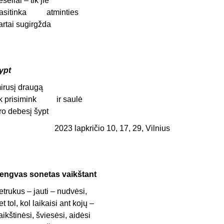
ešėliai – tik jie
asitinka atminties
artai sugirgžda
ypt
irusį draugą
ik prisimink ir saulė
ro debesį šypt
2023 lapkričio 10, 17, 29, Vilnius
engvas sonetas vaikštant
etrukus – jauti – nudvėsi,
et tol, kol laikaisi ant kojų –
aikštinėsi, šviesėsi, aidėsi