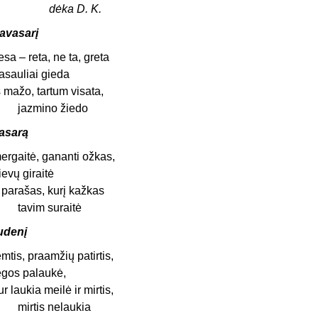
dėka D. K.
avasarį
iesa – reta, ne ta, greta
asauliai gieda
š mažo, tartum visata,
azmino žiedo
asarą
ergaitė, gananti ožkas,
ievų giraitė
r parašas, kurį kažkas
avim suraitė
udenį
emtis, praamžių patirtis,
ėgos palaukė,
ur laukia meilė ir mirtis,
irtis nelaukia