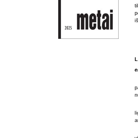
t
p
i
L
e
k
p
n
š
l
a
i