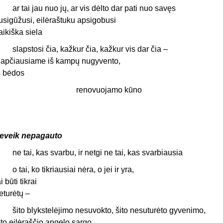
r tai jau nuo jų, ar vis dėlto dar pati nuo savęs
usigūžusi, eilėraštuku apsigobusi
aikiška siela
lapstosi čia, kažkur čia, kažkur vis dar čia –
lapčiausiame iš kampų nugyvento,
š bėdos
renovuojamo kūno
eveik nepagauto
e tai, kas svarbu, ir netgi ne tai, kas svarbiausia
 tai, ko tikriausiai nėra, o jei ir yra,
ai būti tikrai
eturėtų –
ito blykstelėjimo nesuvokto, šito nesuturėto gyvenimo,
ito eilėraščio angelo sargo