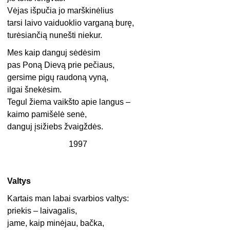
Vėjas išpučia jo marškinėlius
tarsi laivo vaiduoklio varganą burę,
turėsiančią nunešti niekur.
Mes kaip danguj sėdėsim
pas Poną Dievą prie pečiaus,
gersime pigų raudoną vyną,
ilgai šnekėsim.
Tegul žiema vaikšto apie langus –
kaimo pamišėlė senė,
danguj įsižiebs žvaigždės.
1997
Valtys
Kartais man labai svarbios valtys:
priekis – laivagalis,
jame, kaip minėjau, bačka,