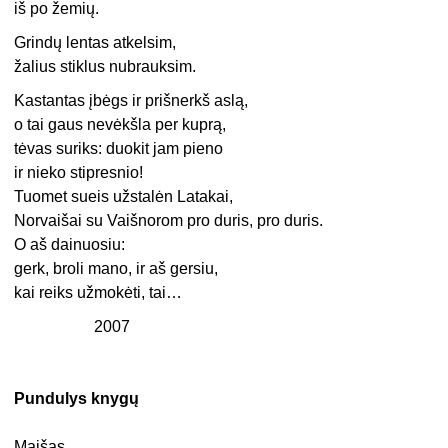
iš po žemių.
Grindų lentas atkelsim,
žalius stiklus nubrauksim.
Kastantas įbėgs ir prišnerkš aslą,
o tai gaus nevėkšla per kuprą,
tėvas suriks: duokit jam pieno
ir nieko stipresnio!
Tuomet sueis užstalėn Latakai,
Norvaišai su Vaišnorom pro duris, pro duris.
O aš dainuosiu:
gerk, broli mano, ir aš gersiu,
kai reiks užmokėti, tai…
2007
Pundulys knygų
Maišas,