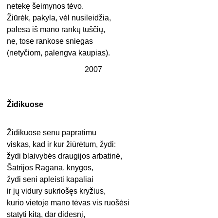
netekę šeimynos tėvo.
Žiūrėk, pakyla, vėl nusileidžia,
palesa iš mano rankų tuščių,
ne, tose rankose sniegas
(netyčiom, palengva kaupias).
2007
Židikuose
Židikuose senu papratimu
viskas, kad ir kur žiūrėtum, žydi:
žydi blaivybės draugijos arbatinė,
Šatrijos Ragana, knygos,
žydi seni apleisti kapaliai
ir jų vidury sukriošęs kryžius,
kurio vietoje mano tėvas vis ruošėsi
statyti kitą, dar didesnį,