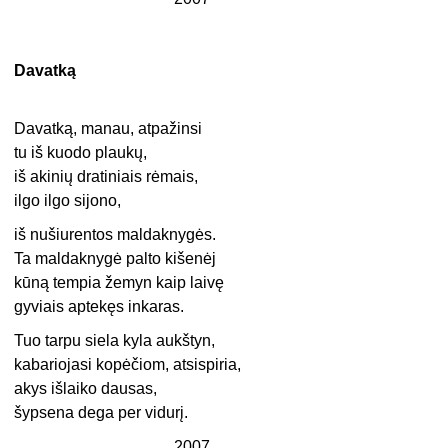
Davatką
Davatką, manau, atpažinsi
tu iš kuodo plaukų,
iš akinių dratiniais rėmais,
ilgo ilgo sijono,
iš nušiurentos maldaknygės.
Ta maldaknygė palto kišenėj
kūną tempia žemyn kaip laivę
gyviais aptekęs inkaras.
Tuo tarpu siela kyla aukštyn,
kabariojasi kopėčiom, atsispiria,
akys išlaiko dausas,
šypsena dega per vidurį.
2007