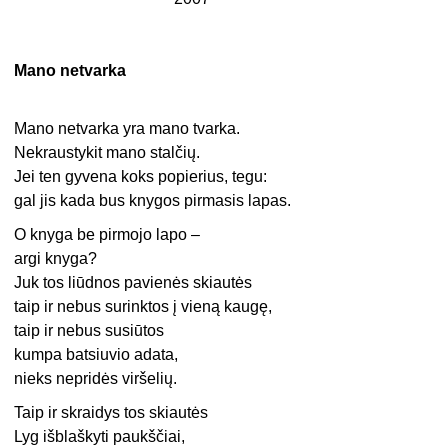
Mano netvarka
Mano netvarka yra mano tvarka.
Nekraustykit mano stalčių.
Jei ten gyvena koks popierius, tegu:
gal jis kada bus knygos pirmasis lapas.
O knyga be pirmojo lapo –
argi knyga?
Juk tos liūdnos pavienės skiautės
taip ir nebus surinktos į vieną kaugę,
taip ir nebus susiūtos
kumpa batsiuvio adata,
nieks nepridės viršelių.
Taip ir skraidys tos skiautės
Lyg išblaškyti paukščiai,