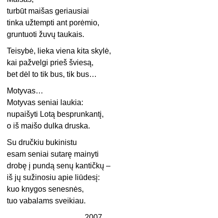
turbūt maišas geriausiai
tinka užtempti ant porėmio,
gruntuoti žuvų taukais.
Teisybė, lieka viena kita skylė,
kai pažvelgi prieš šviesą,
bet dėl to tik bus, tik bus…
Motyvas…
Motyvas seniai laukia:
nupaišyti Lotą besprunkantį,
o iš maišo dulka druska.
Su dručkiu bukinistu
esam seniai sutarę mainyti
drobę į pundą senų kantičkų –
iš jų sužinosiu apie liūdesį:
kuo knygos senesnės,
tuo vabalams sveikiau.
2007