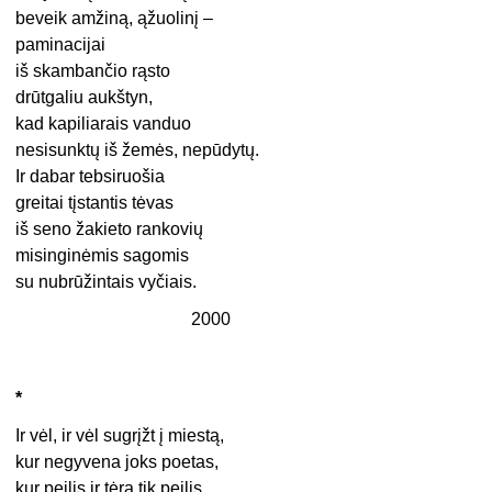
beveik amžiną, ąžuolinį –
paminacijai
iš skambančio rąsto
drūtgaliu aukštyn,
kad kapiliarais vanduo
nesisunktų iš žemės, nepūdytų.
Ir dabar tebsiruošia
greitai tįstantis tėvas
iš seno žakieto rankovių
misinginėmis sagomis
su nubrūžintais vyčiais.
2000
*
Ir vėl, ir vėl sugrįžt į miestą,
kur negyvena joks poetas,
kur peilis ir tėra tik peilis,