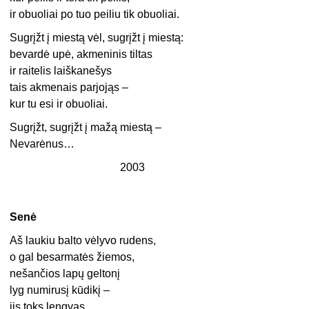
ir obuoliai po tuo peiliu tik obuoliai.
Sugrįžt į miestą vėl, sugrįžt į miestą:
bevardė upė, akmeninis tiltas
ir raitelis laiškanešys
tais akmenais parjojąs –
kur tu esi ir obuoliai.
Sugrįžt, sugrįžt į mažą miestą –
Nevarėnus…
2003
Senė
Aš laukiu balto vėlyvo rudens,
o gal besarmatės žiemos,
nešančios lapų geltonį
lyg numirusį kūdikį –
jis toks lengvas.