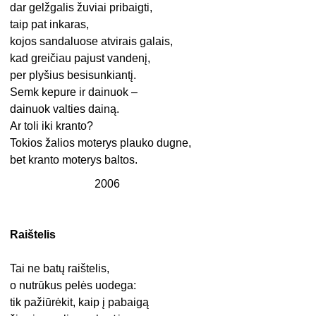
dar gelžgalis žuviai pribaigti,
taip pat inkaras,
kojos sandaluose atvirais galais,
kad greičiau pajust vandenį,
per plyšius besisunkiantį.
Semk kepure ir dainuok –
dainuok valties dainą.
Ar toli iki kranto?
Tokios žalios moterys plauko dugne,
bet kranto moterys baltos.
2006
Raištelis
Tai ne batų raištelis,
o nutrūkus pelės uodega:
tik pažiūrėkit, kaip į pabaigą