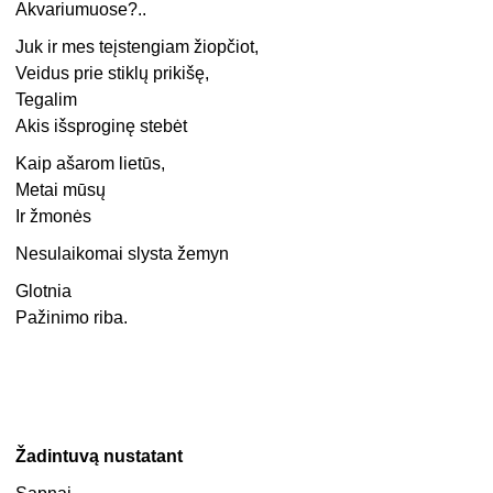
Akvariumuose?..
Juk ir mes teįstengiam žiopčiot,
Veidus prie stiklų prikišę,
Tegalim
Akis išsproginę stebėt
Kaip ašarom lietūs,
Metai mūsų
Ir žmonės
Nesulaikomai slysta žemyn
Glotnia
Pažinimo riba.
Žadintuvą nustatant