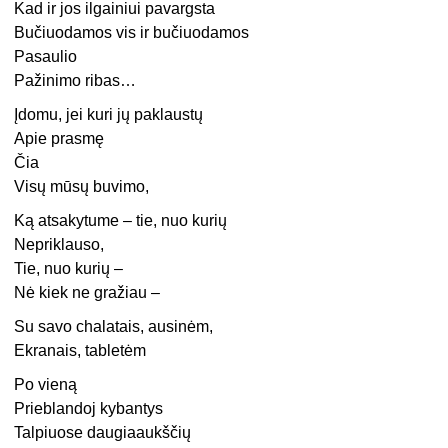
Kad ir jos ilgainiui pavargsta
Bučiuodamos vis ir bučiuodamos
Pasaulio
Pažinimo ribas…
Įdomu, jei kuri jų paklaustų
Apie prasmę
Čia
Visų mūsų buvimo,
Ką atsakytume – tie, nuo kurių
Nepriklauso,
Tie, nuo kurių –
Nė kiek ne gražiau –
Su savo chalatais, ausinėm,
Ekranais, tabletėm
Po vieną
Prieblandoj kybantys
Talpiuose daugiaaukščių