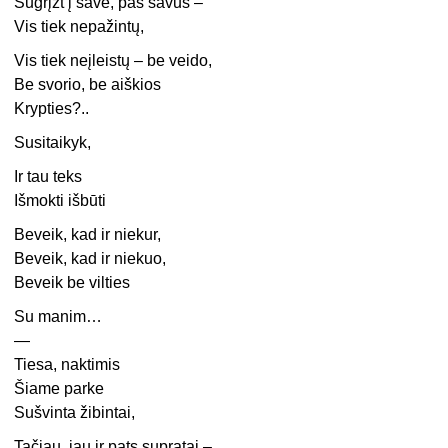
Sugrįžt į save, pas savus –
Vis tiek nepažintų,
Vis tiek neįleistų – be veido,
Be svorio, be aiškios
Krypties?..
Susitaikyk,
Ir tau teks
Išmokti išbūti
Beveik, kad ir niekur,
Beveik, kad ir niekuo,
Beveik be vilties
Su manim…
—
Tiesa, naktimis
Šiame parke
Sušvinta žibintai,
Tačiau, jau ir pats supratai –