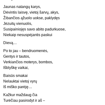
Jaunas natangų karys,
Dėvintis laisvę, vietoj šarvų, akys,
Žibančios ąžuolo uokse, paklydęs
Jėzuitų vienuolis,
Susipainiojęs savo abito padurkuose,
Niekaip nesuspėjantis paskui
Dievą…
Po to jau – bendruomenės,
Gentys ir tautos,
Verkiančios moterys, bombos,
Išblyškę vaikai,
Baisūs smakai
Nelauktai vietoj vyrų
Iš miško parėję…
Kažkur maždaug čia
Turėčiau pasirodyt ir aš –