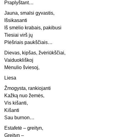
Praplyštant…
Jauna, smalsi gyvastis,
Išsikasanti
Iš smėlio krabais, pakibusi
Tiesiai virš jų
Plėšriais paukščiais…
Dievas, kipšas, žvėriūkščiai,
Vaiduokliškoj
Mėnulio šviesoj,
Liesa
Žmogysta, rankiojanti
Kažką nuo žemės,
Vis kišanti,
Kišanti
Sau burnon…
Estafetė – greityn,
Greityn –