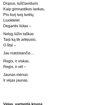
Drąsus, tuščiaviduris
Kaip gimnastikos lankas,
Pro kurį tuoj turėtų
Liuoktelėt
Degantis liūtas –
Nelyg lūžio taškas
Tarp ką tik artėjusio,
O štai –
Jau nutolstančio…
Regis, ir viskas.
Regis, ir vėl –
Jaunas mėnuo
Ir vėjas jaunas.
Vėjas, vartantis knygą