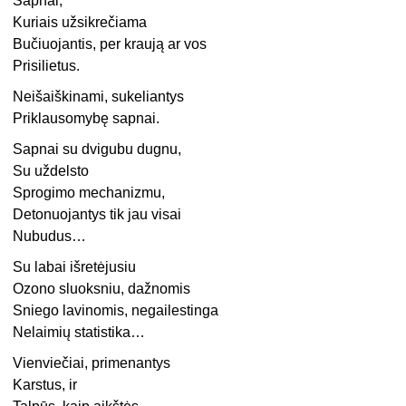
Sapnai,
Kuriais užsikrečiama
Bučiuojantis, per kraują ar vos
Prisilietus.
Neišaiškinami, sukeliantys
Priklausomybę sapnai.
Sapnai su dvigubu dugnu,
Su uždelsto
Sprogimo mechanizmu,
Detonuojantys tik jau visai
Nubudus…
Su labai išretėjusiu
Ozono sluoksniu, dažnomis
Sniego lavinomis, negailestinga
Nelaimių statistika…
Vienviečiai, primenantys
Karstus, ir