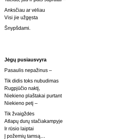
Anksčiau ar vėliau
Visi jie užgęsta
Šnypšdami.
Jėgų pusiausvyra
Pasaulis nepažinus –
Tik didis toks nubudimas
Rugpjūčio naktį,
Niekieno plaštakai purtant
Niekieno petį –
Tik žvaigždės
Atlapų durų stačiakampyje
Ir rūsio laiptai
Į požemių tamsą…