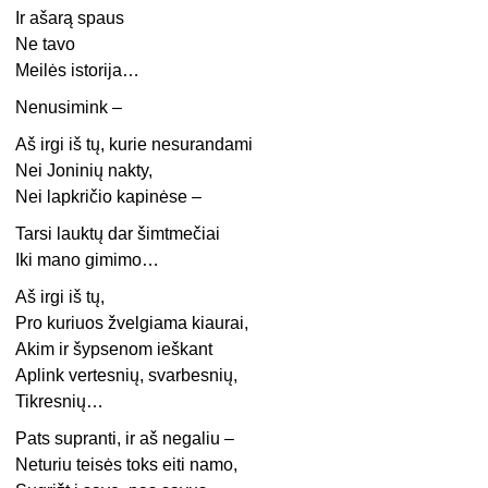
Ir ašarą spaus
Ne tavo
Meilės istorija…
Nenusimink –
Aš irgi iš tų, kurie nesurandami
Nei Joninių nakty,
Nei lapkričio kapinėse –
Tarsi lauktų dar šimtmečiai
Iki mano gimimo…
Aš irgi iš tų,
Pro kuriuos žvelgiama kiaurai,
Akim ir šypsenom ieškant
Aplink vertesnių, svarbesnių,
Tikresnių…
Pats supranti, ir aš negaliu –
Neturiu teisės toks eiti namo,