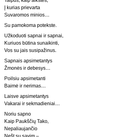
Talpūs, kaip aikštės,
Į kurias prievarta
Suvaromos minios…
Su pamokoma potekste.
Užkoduoti sapnai ir sapnai,
Kuriuos būtina sunaikinti,
Vos su jais susipažinus.
Sapnais apsimetantys
Žmonės ir debesys…
Poilsiu apsimetanti
Baimė ir nerimas…
Laisve apsimetantys
Vakarai ir sekmadieniai…
Noriu sapno
Kaip Paukščių Tako,
Nepaliaujančio
Nešt su savim –