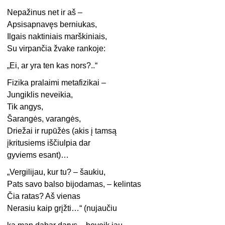
Nepažinus net ir aš –
Apsisapnavęs berniukas,
Ilgais naktiniais marškiniais,
Su virpančia žvake rankoje:
„Ei, ar yra ten kas nors?..“
Fizika pralaimi metafizikai –
Jungiklis neveikia,
Tik angys,
Šarangės, varangės,
Driežai ir rupūžės (akis į tamsą
įkritusiems iščiulpia dar
gyviems esant)…
„Vergilijau, kur tu? – šaukiu,
Pats savo balso bijodamas, – kelintas
Čia ratas? Aš vienas
Nerasiu kaip grįžti…“ (nujaučiu