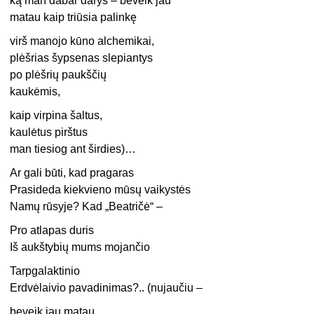
ką man dabar darys – beveik jau
matau kaip triūsia palinkę
virš manojo kūno alchemikai,
plėšrias šypsenas slepiantys
po plėšrių paukščių
kaukėmis,
kaip virpina šaltus,
kaulėtus pirštus
man tiesiog ant širdies)…
Ar gali būti, kad pragaras
Prasideda kiekvieno mūsų vaikystės
Namų rūsyje? Kad „Beatričė“ –
Pro atlapas duris
Iš aukštybių mums mojančio
Tarpgalaktinio
Erdvėlaivio pavadinimas?.. (nujaučiu –
beveik jau matau