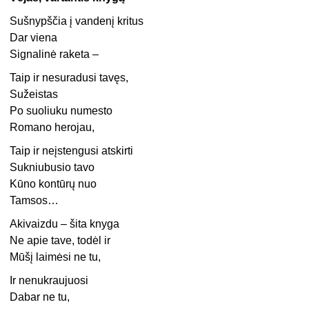
Sušnypščia į vandenį kritus
Dar viena
Signalinė raketa –
Taip ir nesuradusi tavęs,
Sužeistas
Po suoliuku numesto
Romano herojau,
Taip ir neįstengusi atskirti
Sukniubusio tavo
Kūno kontūrų nuo
Tamsos…
Akivaizdu – šita knyga
Ne apie tave, todėl ir
Mūšį laimėsi ne tu,
Ir nenukraujuosi
Dabar ne tu,