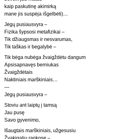
kaip paskutinę akimirką
mane jis suspėja išgelbėti)…
Jėgų pusiausvyra –
Fizika šypsosi metafizikai –
Tik džiaugsmas ir nesvarumas,
Tik taškas ir begalybė –
Tik bėga nubėga žvaigždėtu dangum
Apsisapnavęs berniukas
Žvaigždėtais
Naktiniais marškiniais…
—
Jėgų pusiausvyra –
Stoviu ant laiptų į tamsą
Jau pusę
Savo gyvenimo,
Išaugtais marškiniais, užgesusiu
Žvakigaliu rankose –