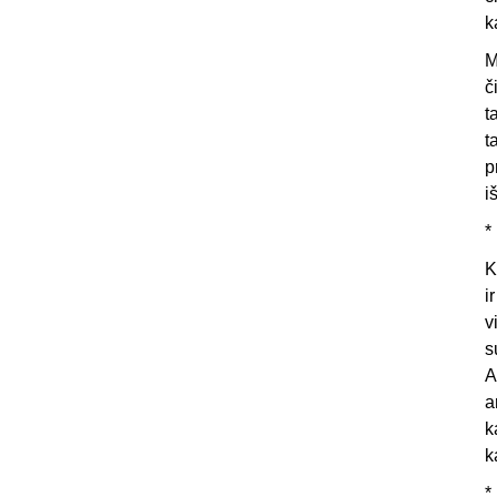
k
M
č
t
t
p
i
*
K
i
v
s
A
a
k
k
*