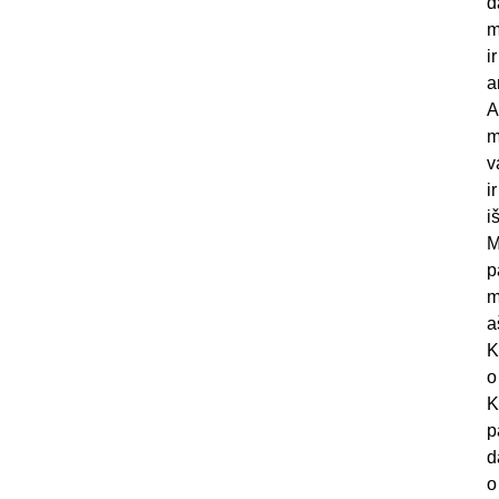
d
m
i
a
A
m
v
i
i
M
p
m
a
K
o
K
p
d
o