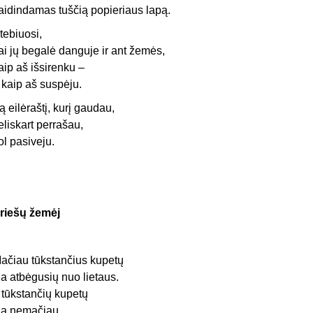
aidindamas tuščią popieriaus lapą.
tebiuosi,
ai jų begalė danguje ir ant žemės,
aip aš išsirenku –
r kaip aš suspėju.
ą eilėraštį, kurį gaudau,
eliskart perrašau,
ol pasiveju.
riešų žemėj
ačiau tūkstančius kupetų
ia atbėgusių nuo lietaus.
r tūkstančių kupetų
ia nemačiau,