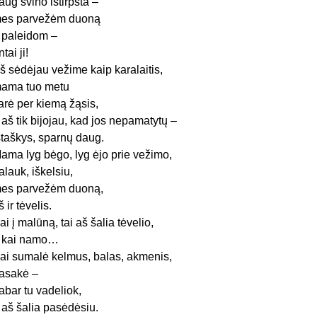
aug švino ištirpsta –
es parvežėm duoną
r paleidom –
ntai ji!
š sėdėjau vežime kaip karalaitis,
ama tuo metu
arė per kiemą žąsis,
r aš tik bijojau, kad jos nepamatytų –
štaškys, sparnų daug.
ama lyg bėgo, lyg ėjo prie vežimo,
alauk, iškelsiu,
es parvežėm duoną,
š ir tėvelis.
ai į malūną, tai aš šalia tėvelio,
 kai namo…
ai sumalė kelmus, balas, akmenis,
asakė –
abar tu vadeliok,
 aš šalia pasėdėsiu.