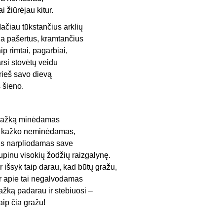
ai žiūrėjau kitur.
ačiau tūkstančius arklių
ia pašertus, kramtančius
aip rimtai, pagarbiai,
arsi stovėtų veidu
rieš savo dievą
š šieno.
ažką minėdamas
r kažko neminėdamas,
is narpliodamas save
upinu visokių žodžių raizgalynę.
r išsyk taip darau, kad būtų gražu,
r apie tai negalvodamas
ažką padarau ir stebiuosi –
aip čia gražu!