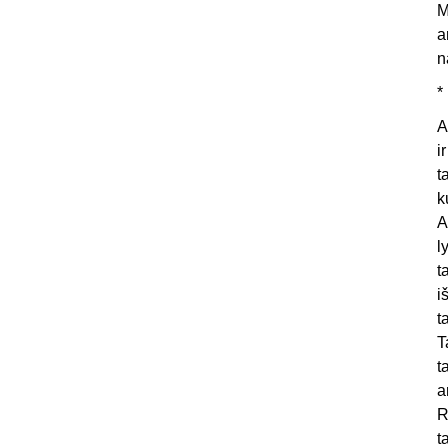
M
a
n
*
A
i
t
k
A
l
t
i
t
T
t
a
R
t