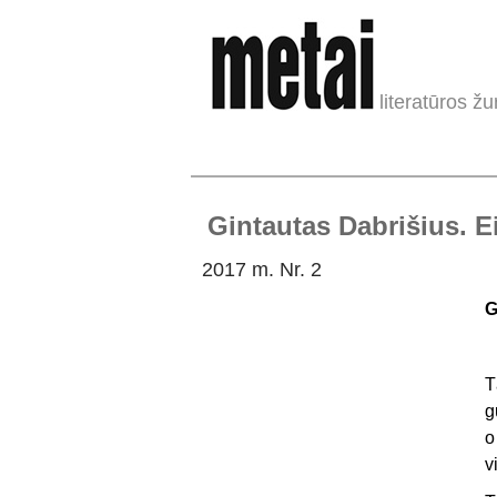
literatūros žu
Gintautas Dabrišius. Ei
2017 m. Nr. 2
G
T
g
o
v