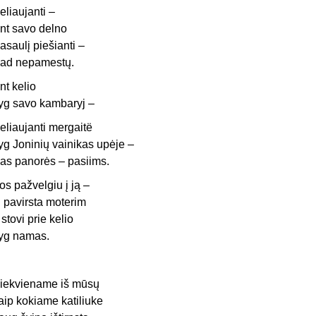
eliaujanti –
nt savo delno
asaulį piešianti –
ad nepamestų.
nt kelio
yg savo kambaryj –
eliaujanti mergaitë
yg Joninių vainikas upėje –
as panorės – pasiims.
os pažvelgiu į ją –
i pavirsta moterim
r stovi prie kelio
yg namas.
iekviename iš mūsų
aip kokiame katiliuke