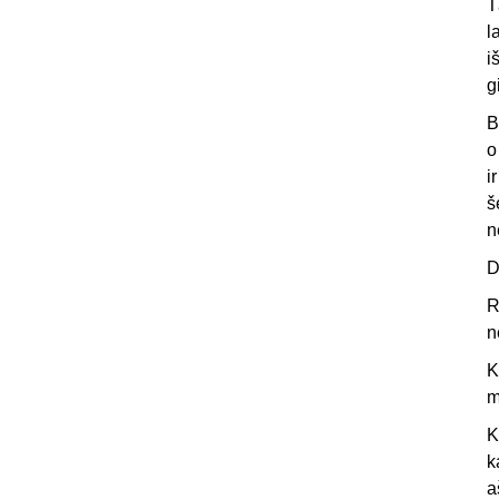
T
l
i
g
B
o
i
š
n
D
R
n
K
m
K
k
a