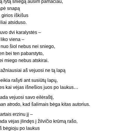
ą rytą sniegą ausim pamačiau,
apė snapą
š girios iškišus
iliai atsiduso.
uvo dvi karalystės –
 liko viena –
r nuo šiol nebus nei sniego,
en bei ten pabarstyto,
ei miego nebus atskirai.
ažniausiai aš vejuosi ne tą lapą
eikia rašyti ant susiūtų lapų,
es kai vėjas išnešios juos po laukus…
ada vejuosi savo eilėraštį,
an atrodo, kad šalimais bėga kitas autorius.
artais erzinu jį –
ada vėjas įlindęs į žilvičio krūmą rašo,
š bėgioju po laukus