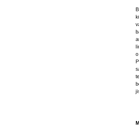
B
k
v
b
a
l
o
P
s
t
b
j
M