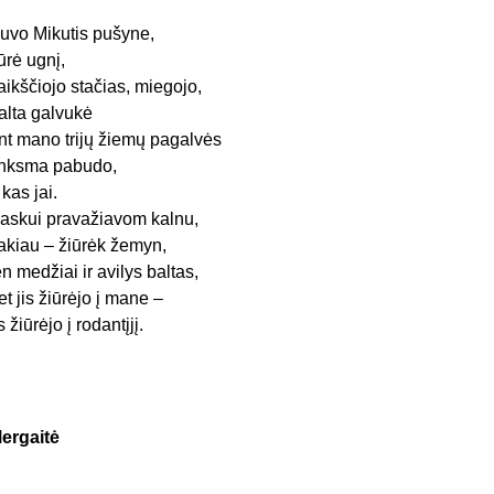
uvo Mikutis pušyne,
ūrė ugnį,
aikščiojo stačias, miegojo,
alta galvukė
nt mano trijų žiemų pagalvės
inksma pabudo,
 kas jai.
askui pravažiavom kalnu,
akiau – žiūrėk žemyn,
en medžiai ir avilys baltas,
et jis žiūrėjo į mane –
is žiūrėjo į rodantįjį.
ergaitė