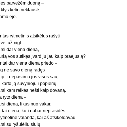
es parvežėm duoną –
rklys kelio neklausė,
amo ėjo.
r tas rytmetinis atsikėlus rašyti
r vėl užmigt –
arsi dar viena diena,
urią vos sutikęs įvardiju jau kaip praėjusią?
r tai dar viena diena priedo –
yg ne savo dieną radęs
aip ir nepasiimu jos visos sau,
š karto ją suvynioju į popierių,
arsi kam reikės nešti kaip dovaną.
a ryto diena –
arsi diena, likus nuo vakar,
r tai diena, kuri dabar neprasidės.
ytmetinė valanda, kai aš atsikeldavau
arsi su ryšulėliu siūlų