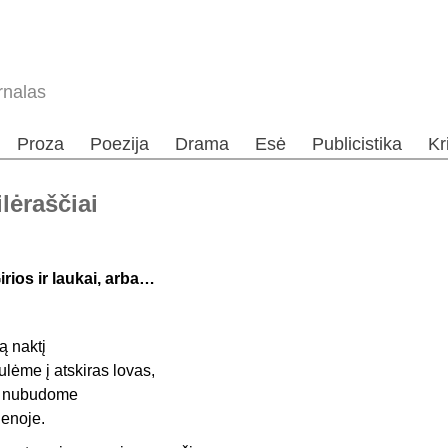
rnalas
Proza
Poezija
Drama
Esė
Publicistika
Kr
lėraščiai
irios ir laukai, arba…
ą naktį
ulėme į atskiras lovas,
 nubudome
ienoje.