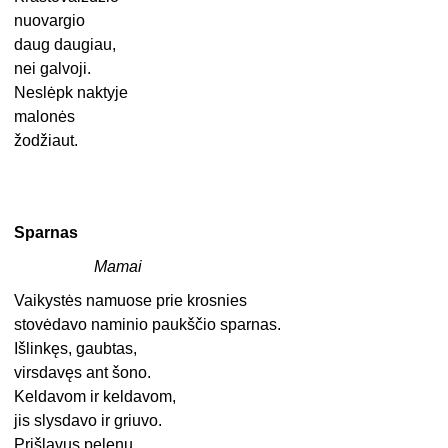
nuovargio
daug daugiau,
nei galvoji.
Neslėpk naktyje
malonės
žodžiaut.
Sparnas
Mamai
Vaikystės namuose prie krosnies
stovėdavo naminio paukščio sparnas.
Išlinkęs, gaubtas,
virsdavęs ant šono.
Keldavom ir keldavom,
jis slysdavo ir griuvo.
Prišlavus pelenų,