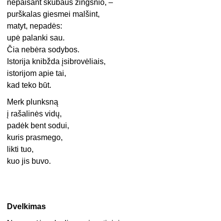
nepaisant skubaus žingsnio, –
purškalas giesmei malšint,
matyt, nepadės:
upė palanki sau.
Čia nebėra sodybos.
Istorija knibžda įsibrovėliais,
istorijom apie tai,
kad teko būt.
Merk plunksną
į rašalinės vidų,
padėk bent sodui,
kuris prasmego,
likti tuo,
kuo jis buvo.
Dvelkimas