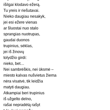
išilgai klodavo ežerą.
Tu yreis ir riešutavai.
Nieko daugiau nesakyk,
jei esi ežere vienas
ar šluostai nuo stalo
sprangias nuotrupas,
gaudai duonos
trupinius, sėklas,
jei iš žinovų
tolydžio girdi:
nieko, bet…
Nei sambrėškis, nei ūksmė –
miesto kalvas nušvietus žiema
nėra visatvė, tik leidžia
matyti daugiau.
Atkampiai beri trupinius
iš užgelto delno,
rašai nepradėtą rašyt