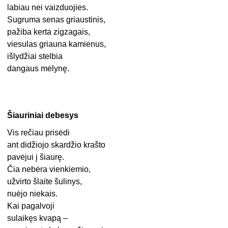
labiau nei vaizduojies.
Sugruma senas griaustinis,
pažiba kerta zigzagais,
viesulas griauna kamienus,
išlydžiai stelbia
dangaus mėlynę.
Šiauriniai debesys
Vis rečiau prisėdi
ant didžiojo skardžio krašto
pavėjui į šiaurę.
Čia nebėra vienkiemio,
užvirto šlaite šulinys,
nuėjo niekais.
Kai pagalvoji
sulaikęs kvapą –