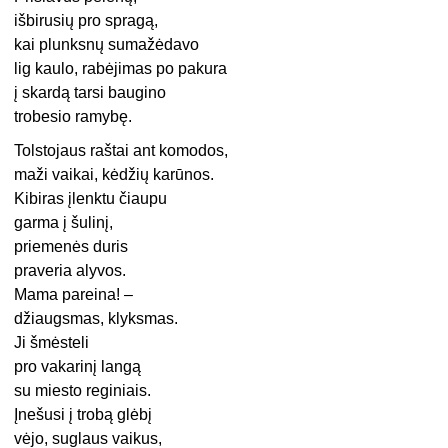
išbirusių pro spragą,
kai plunksnų sumažėdavo
lig kaulo, rabėjimas po pakura
į skardą tarsi baugino
trobesio ramybę.
Tolstojaus raštai ant komodos,
maži vaikai, kėdžių karūnos.
Kibiras įlenktu čiaupu
garma į šulinį,
priemenės duris
praveria alyvos.
Mama pareina! –
džiaugsmas, klyksmas.
Ji šmėsteli
pro vakarinį langą
su miesto reginiais.
Įnešusi į trobą glėbį
vėjo, suglaus vaikus,