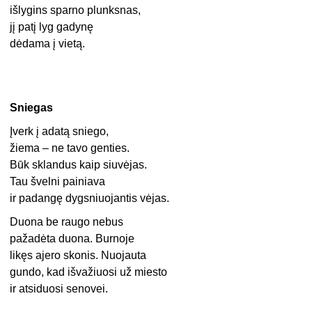
išlygins sparno plunksnas,
jį patį lyg gadynę
dėdama į vietą.
Sniegas
Įverk į adatą sniego,
žiema – ne tavo genties.
Būk sklandus kaip siuvėjas.
Tau švelni painiava
ir padangę dygsniuojantis vėjas.
Duona be raugo nebus
pažadėta duona. Burnoje
likęs ajero skonis. Nuojauta
gundo, kad išvažiuosi už miesto
ir atsiduosi senovei.