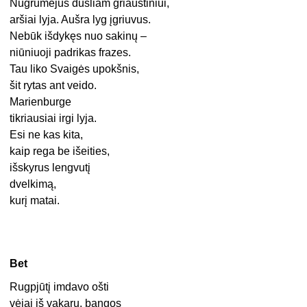
Nugrumėjus dusliam griaustiniui,
aršiai lyja. Aušra lyg įgriuvus.
Nebūk išdykęs nuo sakinų –
niūniuoji padrikas frazes.
Tau liko Svaigės upokšnis,
šit rytas ant veido.
Marienburge
tikriausiai irgi lyja.
Esi ne kas kita,
kaip rega be išeities,
išskyrus lengvutį
dvelkimą,
kurį matai.
Bet
Rugpjūtį imdavo ošti
vėjai iš vakarų, bangos