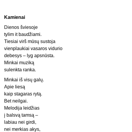
Kamienai
Dienos šviesoje
tylim it baudžiami.
Tiesiai virš mūsų sustoja
vienplaukiai vasaros vidurio
debesys – lyg apsnūsta.
Minkai muziką
sulenkta ranka.
Minkai iš visų galų.
Apie liesą
kaip stagaras rytą.
Bet neilgai.
Melodija leidžias
į balsvą tamsą –
labiau nei girdi,
nei merkias akys,