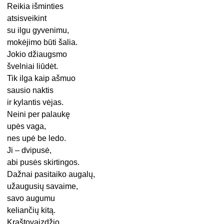
Reikia išminties
atsisveikint
su ilgu gyvenimu,
mokėjimo būti šalia.
Jokio džiaugsmo
švelniai liūdėt.
Tik ilga kaip ašmuo
sausio naktis
ir kylantis vėjas.
Neini per palaukę
upės vaga,
nes upė be ledo.
Ji – dvipusė,
abi pusės skirtingos.
Dažnai pasitaiko augalų,
užaugusių savaime,
savo augumu
keliančių kitą.
Kraštovaizdžio