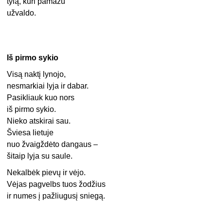
tylą, kuri pamažu
užvaldo.
Iš pirmo sykio
Visą naktį lynojo,
nesmarkiai lyja ir dabar.
Pasikliauk kuo nors
iš pirmo sykio.
Nieko atskirai sau.
Šviesa lietuje
nuo žvaigždėto dangaus –
šitaip lyja su saule.
Nekalbėk pievų ir vėjo.
Vėjas pagvelbs tuos žodžius
ir numes į pažliugusį sniegą.