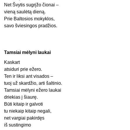
Net Švytis sugrįžo čionai –
vieną saulėtą dieną.
Prie Baltosios mokyklos,
savo šviesingos pradžios.
Tamsiai mėlyni laukai
Kaskart
atsiduri prie ežero.
Ten ir liksi ant visados –
tuoj už skardžio, arti šaltinio.
Tamsiai mėlyni ežero laukai
driekias į šiaurę.
Būti kitaip ir galvoti
tu niekaip kitaip negali,
net vargiai pakirdęs
iš sustingimo