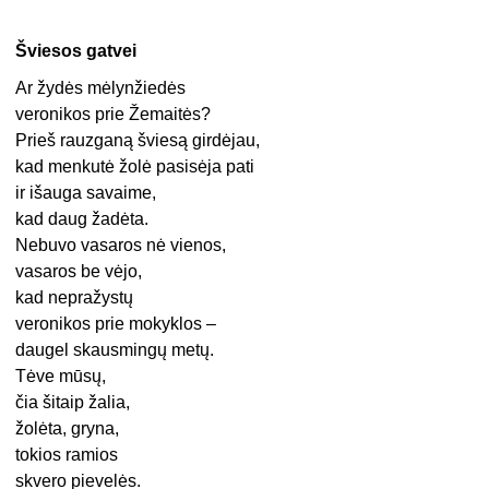
Šviesos gatvei
Ar žydės mėlynžiedės
veronikos prie Žemaitės?
Prieš rauzganą šviesą girdėjau,
kad menkutė žolė pasisėja pati
ir išauga savaime,
kad daug žadėta.
Nebuvo vasaros nė vienos,
vasaros be vėjo,
kad nepražystų
veronikos prie mokyklos –
daugel skausmingų metų.
Tėve mūsų,
čia šitaip žalia,
žolėta, gryna,
tokios ramios
skvero pievelės.