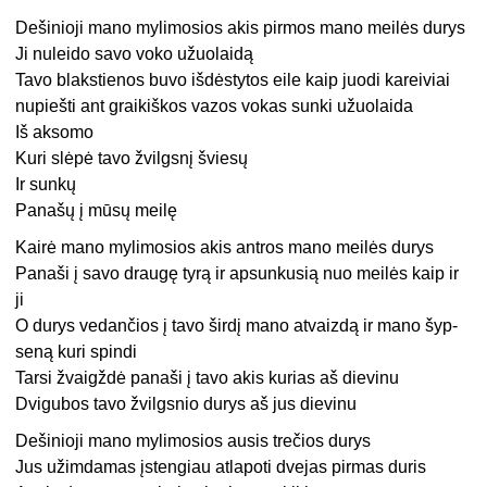
Dešinioji mano mylimosios akis pirmos mano meilės durys
Ji nuleido savo voko užuolaidą
Tavo blakstienos buvo išdėstytos eile kaip juodi kareiviai
nupiešti ant graikiškos vazos vokas sunki užuolaida
Iš aksomo
Kuri slėpė tavo žvilgsnį šviesų
Ir sunkų
Panašų į mūsų meilę
Kairė mano mylimosios akis antros mano meilės durys
Panaši į savo draugę tyrą ir apsunkusią nuo meilės kaip ir
ji
O durys vedančios į tavo širdį mano atvaizdą ir mano šyp-
seną kuri spindi
Tarsi žvaigždė panaši į tavo akis kurias aš dievinu
Dvigubos tavo žvilgsnio durys aš jus dievinu
Dešinioji mano mylimosios ausis trečios durys
Jus užimdamas įstengiau atlapoti dvejas pirmas duris