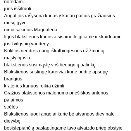
norėdami
juos iššifruoti
Augalijos rašysena kur aš įskaitau pačius gražiausius
mūsų gyve-
nimo sakinius Magdalena
Ir jūs blakstienos kurios atsispindite giliame ir skaidriame
jos žvilgsnių vandeny
Kuklios nendrės daug iškalbingesnės už žmonių
mąstytojus o
blakstienos susimąstę virš bedugnių palinkę
Blakstienos sustingę kareiviai kurie budite apsupę
brangius
kraterius kuriuos reikia užimti
Gražios blakstienos malonumo priešiškos antenos
palaimos
strėlės
Blakstienos juodi angelai kurie be atvangos dievinate
dievybę
besislepiančią paslaptingame tavo atvaizdo prieglobstyje