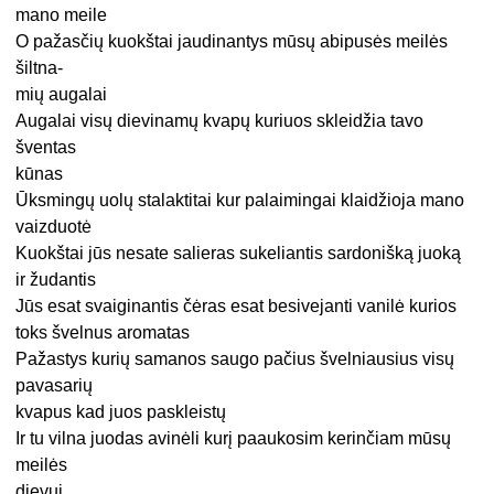
mano meile
O pažasčių kuokštai jaudinantys mūsų abipusės meilės
šiltna-
mių augalai
Augalai visų dievinamų kvapų kuriuos skleidžia tavo
šventas
kūnas
Ūksmingų uolų stalaktitai kur palaimingai klaidžioja mano
vaizduotė
Kuokštai jūs nesate salieras sukeliantis sardonišką juoką
ir žudantis
Jūs esat svaiginantis čėras esat besivejanti vanilė kurios
toks švelnus aromatas
Pažastys kurių samanos saugo pačius švelniausius visų
pavasarių
kvapus kad juos paskleistų
Ir tu vilna juodas avinėli kurį paaukosim kerinčiam mūsų
meilės
dievui