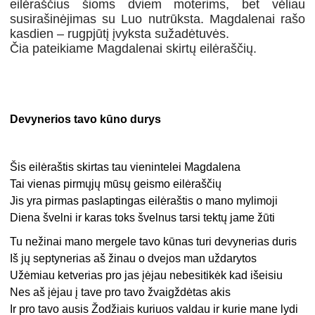
eilėraščius šioms dviem moterims, bet vėliau
susirašinėjimas su Luo nutrūksta. Magdalenai rašo
kasdien – rugpjūtį įvyksta sužadėtuvės.
Čia pateikiame Magdalenai skirtų eilėraščių.
Devynerios tavo kūno durys
Šis eilėraštis skirtas tau vienintelei Magdalena
Tai vienas pirmųjų mūsų geismo eilėraščių
Jis yra pirmas paslaptingas eilėraštis o mano mylimoji
Diena švelni ir karas toks švelnus tarsi tektų jame žūti
Tu nežinai mano mergele tavo kūnas turi devynerias duris
Iš jų septynerias aš žinau o dvejos man uždarytos
Užėmiau ketverias pro jas įėjau nebesitikėk kad išeisiu
Nes aš įėjau į tave pro tavo žvaigždėtas akis
Ir pro tavo ausis Žodžiais kuriuos valdau ir kurie mane lydi