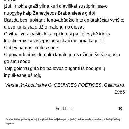
Įžūli ir tokia graži vilna kuri dieviškai sustiprini savo
nuogybę kaip Ženevjevos Brabantietės girioj
Barzda besijuokianti lengvabūdžio ir tokio grakščiai vyriško
dievo kuris yra didžio malonumo dievas
O vilna lygiakraštis trikampi tu esi pati dievybė trimis
kraštinėmis suvešėjus nesuskaičiuojama kaip ir ji
O dievinamos meilės sode
O povandeninis dumblių koralų jūros ežių ir išsišakojusių
geismų sode
Taip geismų giria be paliovos auganti iš bedugnių
ir puikesnė už rojų
Versta iš: Apollinaire G. OEUVRES POÉTIQES. Gallimard,
1965
Sutikimas
Siekdami teikti geriausią patirtį, įrenginio informacijai saugoti ir (arba) pasiekti naudojame tokias technologijas kaip
slapukus.