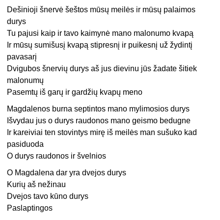
Dešinioji šnervė šeštos mūsų meilės ir mūsų palaimos
durys
Tu pajusi kaip ir tavo kaimynė mano malonumo kvapą
Ir mūsų sumišusį kvapą stipresnį ir puikesnį už žydintį
pavasarį
Dvigubos šnervių durys aš jus dievinu jūs žadate šitiek
malonumų
Pasemtų iš garų ir gardžių kvapų meno
Magdalenos burna septintos mano mylimosios durys
Išvydau jus o durys raudonos mano geismo bedugne
Ir kareiviai ten stovintys mirę iš meilės man sušuko kad
pasiduoda
O durys raudonos ir švelnios
O Magdalena dar yra dvejos durys
Kurių aš nežinau
Dvejos tavo kūno durys
Paslaptingos