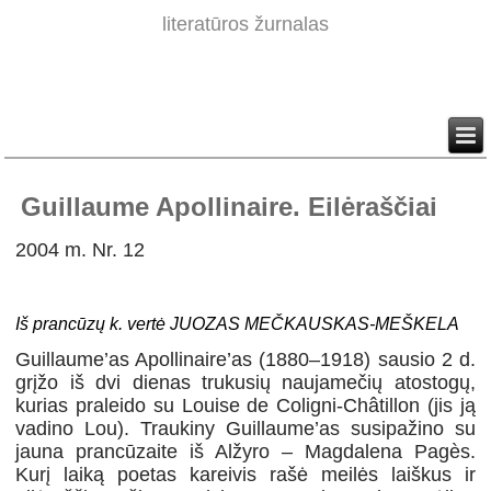
literatūros žurnalas
Guillaume Apollinaire. Eilėraščiai
2004 m. Nr. 12
Iš prancūzų k. vertė JUOZAS MEČKAUSKAS-MEŠKELA
Guillaume’as Apollinaire’as (1880–1918) sausio 2 d.
grįžo iš dvi dienas trukusių naujamečių atostogų,
kurias praleido su Louise de Coligni-Châtillon (jis ją
vadino Lou). Traukiny Guillaume’as susipažino su
jauna prancūzaite iš Alžyro – Magdalena Pagès.
Kurį laiką poetas kareivis rašė meilės laiškus ir