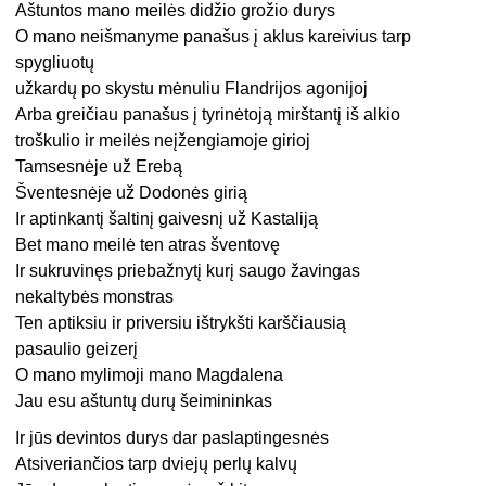
Aštuntos mano meilės didžio grožio durys
O mano neišmanyme panašus į aklus kareivius tarp
spygliuotų
užkardų po skystu mėnuliu Flandrijos agonijoj
Arba greičiau panašus į tyrinėtoją mirštantį iš alkio
troškulio ir meilės neįžengiamoje girioj
Tamsesnėje už Erebą
Šventesnėje už Dodonės girią
Ir aptinkantį šaltinį gaivesnį už Kastaliją
Bet mano meilė ten atras šventovę
Ir sukruvinęs priebažnytį kurį saugo žavingas
nekaltybės monstras
Ten aptiksiu ir priversiu ištrykšti karščiausią
pasaulio geizerį
O mano mylimoji mano Magdalena
Jau esu aštuntų durų šeimininkas
Ir jūs devintos durys dar paslaptingesnės
Atsiveriančios tarp dviejų perlų kalvų