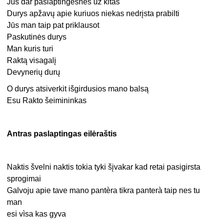
Jūs dar paslaptingesnės už kitas
Durys apžavų apie kuriuos niekas nedrįsta prabilti
Jūs man taip pat priklausot
Paskutinės durys
Man kuris turi
Raktą visagalį
Devynerių durų
O durys atsiverkit išgirdusios mano balsą
Esu Rakto šeimininkas
Antras paslaptingas eilėraštis
Naktis švelni naktis tokia tyki šįvakar kad retai pasigirsta
sprogimai
Galvoju apie tave mano pantèra tikra panterà taip nes tu
man
esi vìsa kas gyva