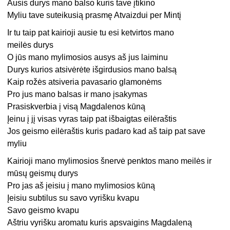
Ausis durys mano balso kuris tave įtikino
Myliu tave suteikusią prasmę Atvaizdui per Mintį
Ir tu taip pat kairioji ausie tu esi ketvirtos mano
meilės durys
O jūs mano mylimosios ausys aš jus laiminu
Durys kurios atsivėrėte išgirdusios mano balsą
Kaip rožės atsiveria pavasario glamonėms
Pro jus mano balsas ir mano įsakymas
Prasiskverbia į visą Magdalenos kūną
Įeinu į jį visas vyras taip pat išbaigtas eilėraštis
Jos geismo eilėraštis kuris padaro kad aš taip pat save
myliu
Kairioji mano mylimosios šnervė penktos mano meilės ir
mūsų geismų durys
Pro jas aš įeisiu į mano mylimosios kūną
Įeisiu subtilus su savo vyrišku kvapu
Savo geismo kvapu
Aštriu vyrišku aromatu kuris apsvaigins Magdaleną