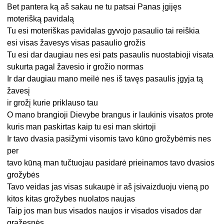
Bet pantera ką aš sakau ne tu patsai Panas įgijęs
moterišką pavidalą
Tu esi moteriškas pavidalas gyvojo pasaulio tai reiškia
esi visas žavesys visas pasaulio grožis
Tu esi dar daugiau nes esi pats pasaulis nuostabioji visata
sukurta pagal žavesio ir grožio normas
Ir dar daugiau mano meilė nes iš tavęs pasaulis įgyja tą
žavesį
ir grožį kurie priklauso tau
O mano brangioji Dievybe brangus ir laukinis visatos prote
kuris man paskirtas kaip tu esi man skirtoji
Ir tavo dvasia pasižymi visomis tavo kūno grožybėmis nes
per
tavo kūną man tučtuojau pasidarė prieinamos tavo dvasios
grožybės
Tavo veidas jas visas sukaupė ir aš įsivaizduoju vieną po
kitos kitas grožybes nuolatos naujas
Taip jos man bus visados naujos ir visados visados dar
gražesnės