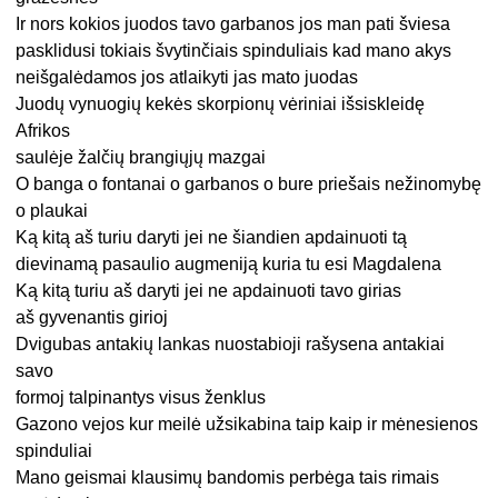
Ir nors kokios juodos tavo garbanos jos man pati šviesa
pasklidusi tokiais švytinčiais spinduliais kad mano akys
neišgalėdamos jos atlaikyti jas mato juodas
Juodų vynuogių kekės skorpionų vėriniai išsiskleidę
Afrikos
saulėje žalčių brangiųjų mazgai
O banga o fontanai o garbanos o bure priešais nežinomybę
o plaukai
Ką kitą aš turiu daryti jei ne šiandien apdainuoti tą
dievinamą pasaulio augmeniją kuria tu esi Magdalena
Ką kitą turiu aš daryti jei ne apdainuoti tavo girias
aš gyvenantis girioj
Dvigubas antakių lankas nuostabioji rašysena antakiai
savo
formoj talpinantys visus ženklus
Gazono vejos kur meilė užsikabina taip kaip ir mėnesienos
spinduliai
Mano geismai klausimų bandomis perbėga tais rimais