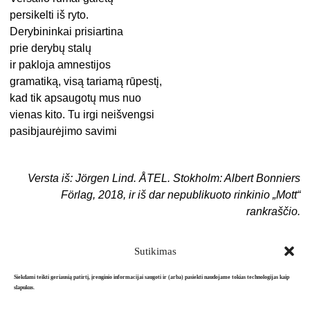
persikelti iš ryto.
Derybininkai prisiartina
prie derybų stalų
ir pakloja amnestijos
gramatiką, visą tariamą rūpestį,
kad tik apsaugotų mus nuo
vienas kito. Tu irgi neišvengsi
pasibjaurėjimo savimi
Versta iš: Jörgen Lind. ÅTEL. Stokholm: Albert Bonniers
Förlag, 2018, ir iš dar nepublikuoto rinkinio „Mott“
rankraščio.
Sutikimas
Siekdami teikti geriausią patirtį, įrenginio informacijai saugoti ir (arba) pasiekti naudojame tokias technologijas kaip
slapukus.