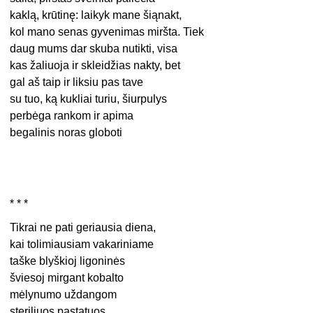
kaklą, krūtinę: laikyk mane šiąnakt,
kol mano senas gyvenimas miršta. Tiek
daug mums dar skuba nutikti, visa
kas žaliuoja ir skleidžias nakty, bet
gal aš taip ir liksiu pas tave
su tuo, ką kukliai turiu, šiurpulys
perbėga rankom ir apima
begalinis noras globoti
* * *
Tikrai ne pati geriausia diena,
kai tolimiausiam vakariniame
taške blyškioj ligoninės
šviesoj mirgant kobalto
mėlynumo uždangom
steriliuos pastatuos