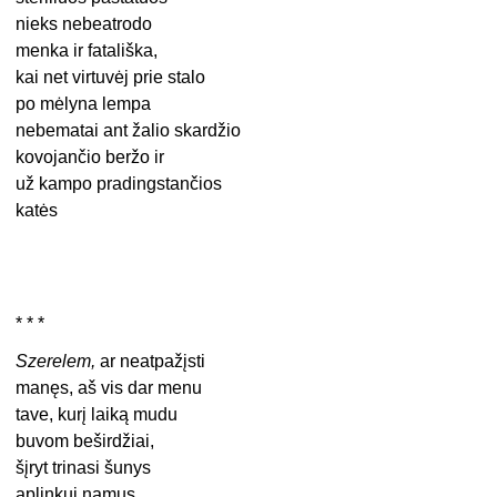
nieks nebeatrodo
menka ir fatališka,
kai net virtuvėj prie stalo
po mėlyna lempa
nebematai ant žalio skardžio
kovojančio beržo ir
už kampo pradingstančios
katės
* * *
Szerelem,
ar neatpažįsti
manęs, aš vis dar menu
tave, kurį laiką mudu
buvom beširdžiai,
šįryt trinasi šunys
aplinkui namus,