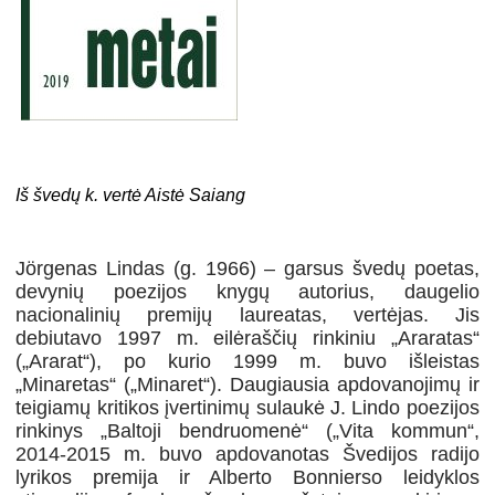
Iš švedų k. vertė Aistė Saiang
Jörgenas Lindas (g. 1966) – garsus švedų poetas,
devynių poezijos knygų autorius, daugelio
nacionalinių premijų laureatas, vertėjas. Jis
debiutavo 1997 m. eilėraščių rinkiniu „Araratas“
(„Ararat“), po kurio 1999 m. buvo išleistas
„Minaretas“ („Minaret“). Daugiausia apdovanojimų ir
teigiamų kritikos įvertinimų sulaukė J. Lindo poezijos
rinkinys „Baltoji bendruomenė“ („Vita kommun“,
2014-2015 m. buvo apdovanotas Švedijos radijo
lyrikos premija ir Alberto Bonnierso leidyklos