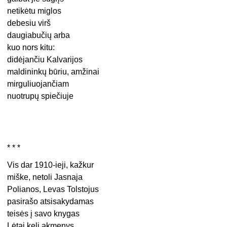
netikėtu miglos
debesiu virš
daugiabučių arba
kuo nors kitu:
didėjančiu Kalvarijos
maldininkų būriu, amžinai
mirguliuojančiam
nuotrupų spiečiuje
* * *
Vis dar 1910-ieji, kažkur
miške, netoli Jasnaja
Polianos, Levas Tolstojus
pasirašo atsisakydamas
teisės į savo knygas
Lėtai keli akmenys