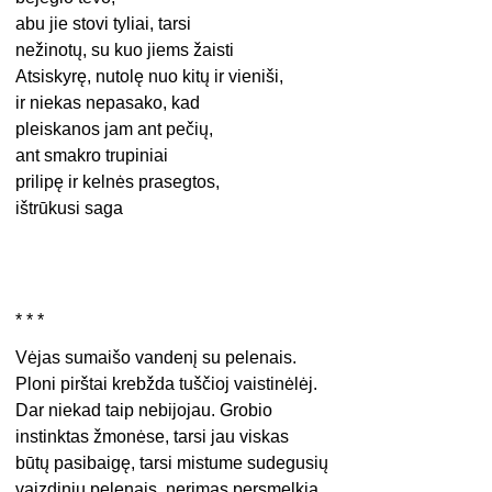
abu jie stovi tyliai, tarsi
nežinotų, su kuo jiems žaisti
Atsiskyrę, nutolę nuo kitų ir vieniši,
ir niekas nepasako, kad
pleiskanos jam ant pečių,
ant smakro trupiniai
prilipę ir kelnės prasegtos,
ištrūkusi saga
* * *
Vėjas sumaišo vandenį su pelenais.
Ploni pirštai krebžda tuščioj vaistinėlėj.
Dar niekad taip nebijojau. Grobio
instinktas žmonėse, tarsi jau viskas
būtų pasibaigę, tarsi mistume sudegusių
vaizdinių pelenais, nerimas persmelkia