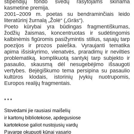
stipendijų fondo švedų rašytojams skiriama
kasmetine premija.
2001–2009 m. poetas su bendraminčiais leido
literatūrinį žurnalą „Žolė“ („Gräs“).
Poeto kūrybai yra būdingas fragmentiškumas,
žodžių žaismas, koncentruotas ir sudėtingomis
kalbinėmis figūromis pasižymintis stilius, sąsajų tarp
poezijos ir prozos paieška. Vyraujanti tematika
apima išsiskyrimo, vienatvės, praradimų ir nevilties
problematiką, komplikuotą santykį tarp subjekto ir
pasaulio, skausmą dėl nesugebėjimo išsaugoti
vertybes. Bejėgiškumo tema persipina su pasaulio
kultūros klodais, istorinių įvykių nuotrupomis,
Europos realijų fragmentais.
* * *
Stovėdami jie rausiasi maišelių
ir kartonų bibliotekose, apdegusiose
kartotekose galiot nustojusių vardų
Pavargę okupuoti kūnai vasario