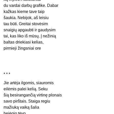
du vardai darbų grafike. Dabar
kažkas kieme tave taip
šaukia. Nebijok, aš leisiu
tau būti. Greitai stovėsim
snaigių apgaubti ir gaudysim
tai, kas liko iš mūsų. Į nežinią
baltas driekiasi kelias,
pirmieji žingsniai ore
* * *
Jie artėja ilgomis, siauromis
eilėmis palei kelią. Seku
šią besirangančią virtinę plonais
savo pirštais. Staiga regiu
mažiuką vaiką šalia
bejėgio tėvo,