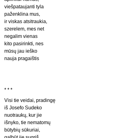
viešpataujanti tyla
paženklina mus,
ir viskas atsitraukia,
szerelem, mes net
negalim vienas
kito pasirinkti, nes
mūsų jau ieško
nauja pragaištis
* * *
Visi tie veidai, pradingę
iš Josefo Sudeko
nuotraukų, kur jie
išnyko, tie nematomų
būtybių sūkuriai,
galbūt jie sugrįš