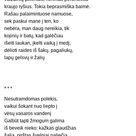
kraujo ryšius. Tokia beprasmiška baimė.
Rašau palaimintuose namuose,
sek paskui mane į ten, ko
nebėra, man daug nereikia, tik
kojinių ir batų, kad galėčiau
išeiti laukan, įkelti vaiką į medį,
dėlioti raides iš šakų, pagaliukų,
lapų gelsvų ir žalių
* * *
Nesutramdomas polėkis,
vaikui šokant nuo liepto į
vėsų vasaros vandenį
Galbūt tapti žmogum galima
iš beveik nieko: kažkas glaudžias
šalia, pirštas švelniai paliečia