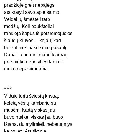
pradžioje greit nepajėgs
atsikratyti savo apleistumo
Veidai jų šmėsteli tarp
medžių. Keli paukšteliai
rankioja šapus iš peržiemojusios
šiaudų krūvos. Tikėjau, kad
būtent mes pakeisime pasaulį
Dabar tu pereini mane kiaurai,
prie nieko neprisiliesdama ir
nieko nepasiimdama
* * *
Viduje turiu šviesią knygą,
keletą vėsių kambarių su
musėm. Kartą viskas jau
buvo nutikę, viskas jau buvo
ištarta, du mylimieji, nebeturintys
ką mylėti. Atsitiktiniai