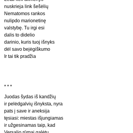
nuskrieja link šešėlių
Nematomos rankos
nulipdo marionetinę
valstybę. Tu irgi esi
dalis to didelio
darinio, kuris tuoj išnyks
dėl savo bejėgiškumo
Ir tai tik pradžia
* * *
Juodas šydas iš kandžių
ir pelėdgalvių išnyksta, nyra
pats į save ir aneksija
tęsiasi: miestas išjungiamas
ir užgesinamas taip, kad
Versalio rūmai galėtų