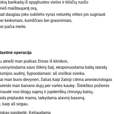
okią barikadą iš spygliuotos vielos ir kliūčių ruožo
rieš maištaujantį orą,
ad daugiau joks sukilėlis vyras neturėtų vilties jos sugriauti
ei keiksmais, kumščiais bei grasinimais,
ei pačia meile.
lastinė operacija
u atneši man puikias žinias iš klinikos,
usivyniodama savo šilkinį šalį, eksponuodama baltą standų
umijos audinį, šypsodamasi: aš visiškai sveika.
ai man buvo devyneri, žalias kaip žalioji citrina anesteziologas
uleido man banano dujų per varlės kaukę. Šleikštus požemis
riaudė nuo blogų sapnų ir jupiteriškų chirurgų balsų.
ada priplaukė mama, laikydama alavinį basoną.
, kaip aš sirgau.
iskas pasikeitė. Keliaudama