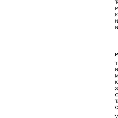
T
P
K
N
N
P
T
N
M
K
S
G
T
O
V