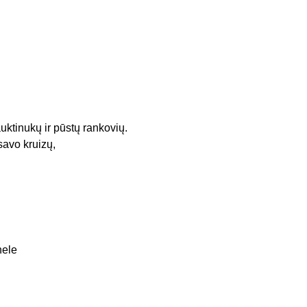
tinukų ir pūstų rankovių.
savo kruizų,
nele