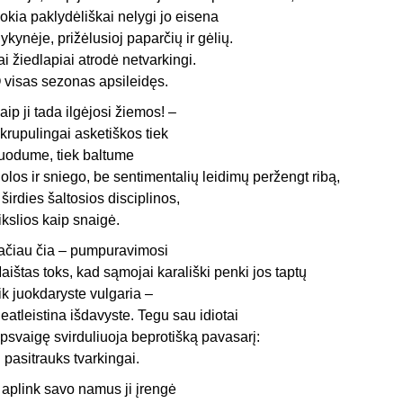
okia paklydėliškai nelygi jo eisena
ykynėje, prižėlusioj paparčių ir gėlių.
ai žiedlapiai atrodė netvarkingi.
 visas sezonas apsileidęs.
aip ji tada ilgėjosi žiemos! –
krupulingai asketiškos tiek
uodume, tiek baltume
olos ir sniego, be sentimentalių leidimų peržengt ribą,
r širdies šaltosios disciplinos,
ikslios kaip snaigė.
ačiau čia – pumpuravimosi
aištas toks, kad sąmojai karališki penki jos taptų
ik juokdaryste vulgaria –
eatleistina išdavyste. Tegu sau idiotai
psvaigę svirduliuoja beprotišką pavasarį:
i pasitrauks tvarkingai.
r aplink savo namus ji įrengė