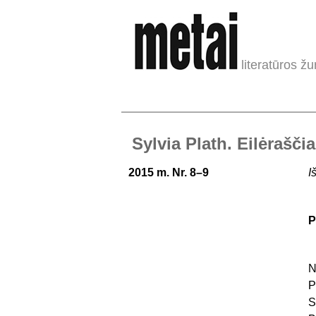
literatūros žu
Sylvia Plath. Eilėraščia
2015 m. Nr. 8–9
I
P
N
P
S