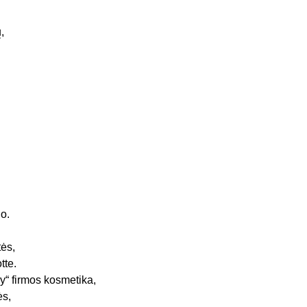
,
do.
ės,
tte.
ey“ firmos kosmetika,
ės,