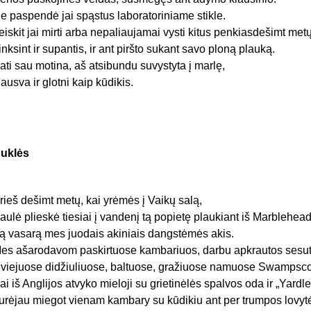
ie paspendė jai spąstus laboratoriniame stikle.
eiskit jai mirti arba nepaliaujamai vysti kitus penkiasdešimt metų
inksint ir supantis, ir ant piršto sukant savo ploną plauką.
ati sau motina, aš atsibundu suvystyta į marlę,
ausva ir glotni kaip kūdikis.
uklės
rieš dešimt metų, kai yrėmės į Vaikų salą,
aulė plieskė tiesiai į vandenį tą popietę plaukiant iš Marblehea
ą vasarą mes juodais akiniais dangstėmės akis.
es ašarodavom paskirtuose kambariuos, darbu apkrautos sesut
viejuose didžiuliuose, baltuose, gražiuose namuose Swampsco
ai iš Anglijos atvyko mieloji su grietinėlės spalvos oda ir „Yardl
urėjau miegot vienam kambary su kūdikiu ant per trumpos lovyt