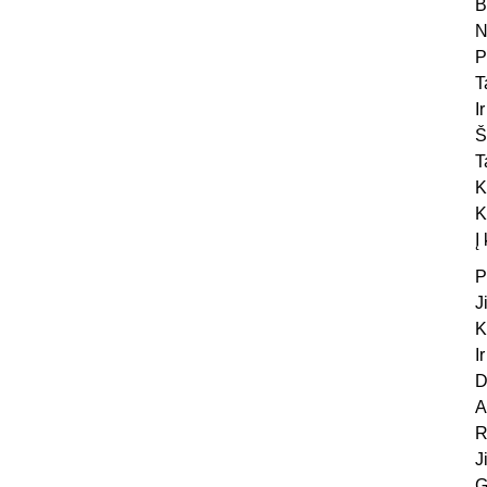
B
N
P
T
I
Š
T
K
K
Į
P
J
K
I
D
A
R
J
G