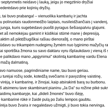
 septynmetis neidavo į lauką, jeigu jo megztinio dryžiai
ederėdavo prie kojinių dryžių.
, tai buvo prabanga! – vienuolika kambarių ir jachta
u poliruotais raudonmedžio laiptais, nusileidžiančiais į vandenį,
r junga, kuris sugebėdavo puošti pyragus šešiaspalviu glajumi.
et aš nemokėjau gamint ir kūdikiai stūmė mane į depresiją.
aktim aš piktdžiugiškai rašiau dienoraštį, o mano pirštai
ūdavo su trikampėm nudegimų žymėm nuo lyginimo mažyčių rauk
ai sportiška žmona su savo daktaru vyru išplaukdavo į vieną iš 
ie palikdavo mano „apgynimui“ skolintą kambarinę vardu Elena
r mažą dalmatiną.
avo namuose, pagrindiniame name, tau buvo geriau.
u turėjai rožių sode, kotedžą svečiams ir pavyzdinę vaistinę,
r virėją, ir kambarinę, ir žinojai, kaip atsirakinti barą su burbonu.
š atsimenu tave skambinant pianinu „Ja Da“ su rožine pikė suk
aidimų kambaryje, kai „dideli žmonės“ buvo išėję,
 kambarinė rūkė ir žaidė pulą po žaliu lempos gaubtu.
irėja buvo žvaira ir negalėdavo užmigti, ji buvo tokia nervinga.