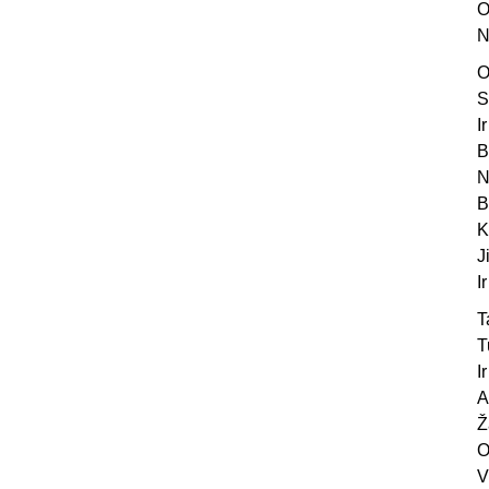
O
N
O
S
I
B
N
B
K
J
I
T
T
I
A
Ž
O
V