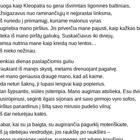
uoga kaip Kleopatra su gerai išvirintais ligoninės baltiniais,
žsigazavus nuo raminančiųjų ir neįprastai linksma,
š nuriedu į priimamąjį, kuriame malonus vyras
ugriebia mano pirštus. Jis priverčia mane pajusti, kaip kažkas 
šteka iš mano pirštų galiukų. Suskaičiavus iki dviejų,
amsa nutrina mane kaip kreidą nuo lentos…
š nieko nežinau.
enkias dienas paslapčiomis guliu
raukiant iš manęs skystį, metams drenuojant pagalvę.
et mano geriausia draugė mano, kad aš kaime.
da neturi šaknų, ji lupasi lengvai kaip popierius.
an šypsantis, siūlės įsitempia. Mano augimas atsilieka. Esu dvi
usirūpinusi, seginti ilgais sijonais ant savo pirmojo vyro sofos,
irštus panardinus į šiltą savo mirusio pudelio vilną;
š dar neturėjau katės.
abar, kai su ja baigta, su auginančia pagurklį moteriškaite,
š ją stebėjau veidrodyje, jos raukšlę po raukšlės –
enos puskojinės veidas, susmegęs ant adymo kiaušinio.