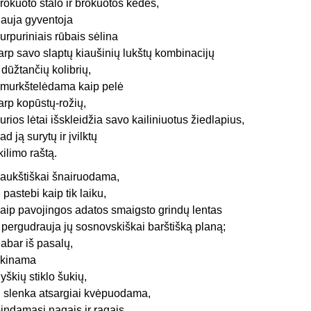
rokuoto stalo ir brokuotos kėdės,
auja gyventoja
urpuriniais rūbais sėlina
arp savo slaptų kiaušinių lukštų kombinacijų
r dūžtančių kolibrių,
murkštelėdama kaip pelė
arp kopūstų-rožių,
urios lėtai išskleidžia savo kailiniuotus žiedlapius,
ad ją surytų ir įvilktų
 kilimo raštą.
aukštiškai šnairuodama,
i pastebi kaip tik laiku,
aip pavojingos adatos smaigsto grindų lentas
r pergudrauja jų sosnovskiškai barštišką planą;
abar iš pasalų,
kinama
yškių stiklo šukių,
i slenka atsargiai kvėpuodama,
indamasi nagais ir ragais,