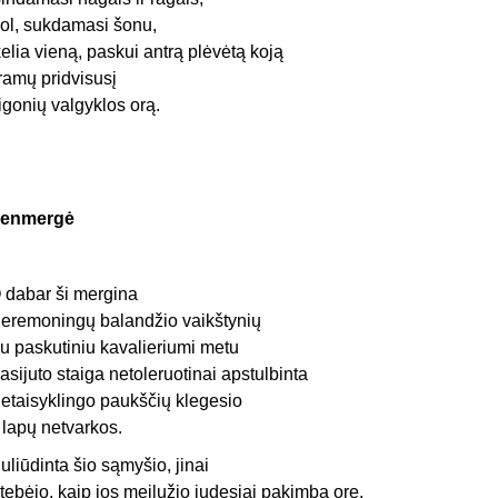
ol, sukdamasi šonu,
kelia vieną, paskui antrą plėvėtą koją
 ramų pridvisusį
igonių valgyklos orą.
enmergė
 dabar ši mergina
eremoningų balandžio vaikštynių
u paskutiniu kavalieriumi metu
asijuto staiga netoleruotinai apstulbinta
etaisyklingo paukščių klegesio
r lapų netvarkos.
uliūdinta šio sąmyšio, jinai
tebėjo, kaip jos meilužio judesiai pakimba ore,