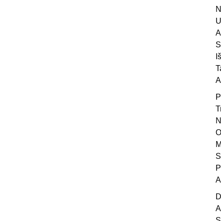
N
U
A
S
I
T
A
P
T
N
O
M
S
P
A
D
A
S