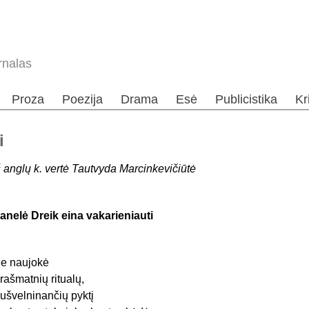
rnalas
Proza
Poezija
Drama
Esė
Publicistika
Kr
i
š anglų k. vertė Tautvyda Marcinkevičiūtė
anelė Dreik eina vakarieniauti
e naujokė
rašmatnių ritualų,
ušvelninančių pyktį