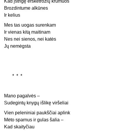
Kad įstrigę erškėtrožių krūmuos
Brozdintume alkūnes
Ir kelius
Mes tas uogas surenkam
Ir vienas kitą maitinam
Nes nei sienos, nei katės
Jų nemėgsta
* * *
Mano pagalvės –
Sudegintų knygų išlikę viršeliai
Vien peleniniai paukščiai aplink
Mėto sparnus ir gulas šalia –
Kad skaityčiau