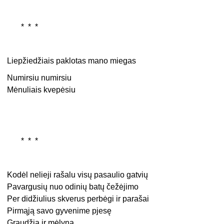
* * *
Liepžiedžiais paklotas mano miegas
Numirsiu numirsiu
Mėnuliais kvepėsiu
* * *
Kodėl nelieji rašalu visų pasaulio gatvių
Pavargusių nuo odinių batų čežėjimo
Per didžiulius skverus perbėgi ir parašai
Pirmąją savo gyvenime pjesę
Graudžią ir mėlyną