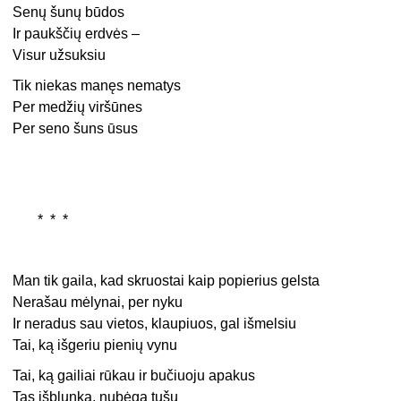
Senų šunų būdos
Ir paukščių erdvės –
Visur užsuksiu
Tik niekas manęs nematys
Per medžių viršūnes
Per seno šuns ūsus
* * *
Man tik gaila, kad skruostai kaip popierius gelsta
Nerašau mėlynai, per nyku
Ir neradus sau vietos, klaupiuos, gal išmelsiu
Tai, ką išgeriu pienių vynu
Tai, ką gailiai rūkau ir bučiuoju apakus
Tas išblunka, nubėga tušu