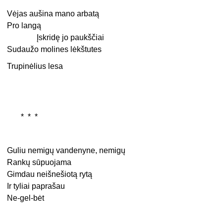
Vėjas aušina mano arbatą
Pro langą
Įskridę jo paukščiai
Sudaužo molines lėkštutes
Trupinėlius lesa
* * *
Guliu nemigų vandenyne, nemigų
Rankų sūpuojama
Gimdau neišnešiotą rytą
Ir tyliai paprašau
Ne-gel-bėt