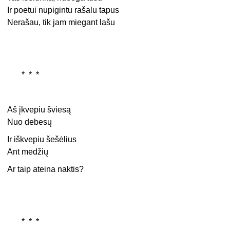
Ir poetui nupigintu rašalu tapus
Nerašau, tik jam miegant lašu
* * *
Aš įkvepiu šviesą
Nuo debesų
Ir iškvepiu šešėlius
Ant medžių
Ar taip ateina naktis?
* * *