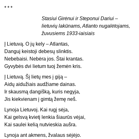
* * *
Stasiui Girėnui ir Steponui Dariui –
lietuvių lakūnams, Atlanto nugalėtojams,
žuvusiems 1933-iaisiais
Į Lietuvą. O jų kely – Atlantas,
Danguj keistoji debesų slinktis.
Nebebaisi. Nebėra jos. Štai krantas.
Gyvybės dvi lietum tuoj žemėn kris.
Į Lietuvą. Šį lietų mes į giją –
Aidų aidužiais audžiame dainas.
Ir skausmą dangišką, kuris negyja,
Jis kiekvienam į gimtą žemę neš.
Lynoja Lietuvoj. Kai rugį sėja,
Kai gelsvą kvietį lenkia šiaurūs vėjai,
Kai saulei kelią nutvieskia aušra.
Lynoja ant akmens, žvalaus sėjėjo.