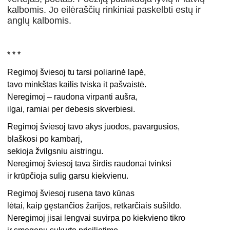
kalbomis. Jo eilėraščių rinkiniai paskelbti estų ir
anglų kalbomis.
* * *
Regimoj šviesoj tu tarsi poliarinė lapė,
tavo minkštas kailis tviska it pašvaistė.
Neregimoj – raudona virpanti aušra,
ilgai, ramiai per debesis skverbiesi.
Regimoj šviesoj tavo akys juodos, pavargusios,
blaškosi po kambarį,
sekioja žvilgsniu aistringu.
Neregimoj šviesoj tava širdis raudonai tvinksi
ir krūpčioja sulig garsu kiekvienu.
Regimoj šviesoj rusena tavo kūnas
lėtai, kaip gęstančios žarijos, retkarčiais sušildo.
Neregimoj jisai lengvai suvirpa po kiekvieno tikro