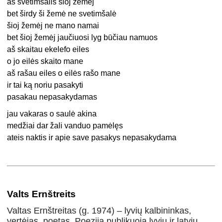
aš svetimšalis šioj žemėj
bet širdy ši žemė ne svetimšalė
šioj žemėj ne mano namai
bet šioj žemėj jaučiuosi lyg būčiau namuos
aš skaitau ekelefo eiles
o jo eilės skaito mane
aš rašau eiles o eilės rašo mane
ir tai ką noriu pasakyti
pasakau nepasakydamas
jau vakaras o saulė akina
medžiai dar žali vanduo pamėlęs
ateis naktis ir apie save pasakys nepasakydama
Valts Ernštreits
Valtas Ernštreitas (g. 1974) – lyvių kalbininkas,
vertėjas, poetas. Poeziją publikuoja lyvių ir latvių