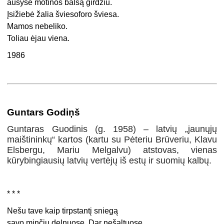
ausyse motinos balsą girdžiu.
Įsižiebė žalia šviesoforo šviesa.
Mamos nebeliko.
Toliau ėjau viena.
1986
Guntars Godiņš
Guntaras Guodinis (g. 1958) – latvių „jaunųjų
maištininkų“ kartos (kartu su Pėteriu Brūveriu, Klavu
Elsbergu, Mariu Melgalvu) atstovas, vienas
kūrybingiausių latvių vertėjų iš estų ir suomių kalbų.
* * *
Nešu tave kaip tirpstantį sniegą
savo minčių delnuose. Dar nešaltuose,