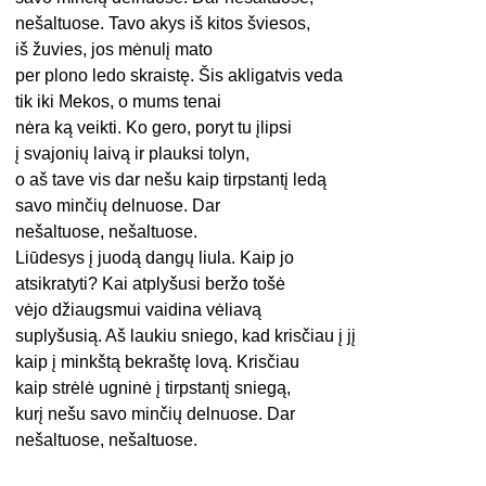
nešaltuose. Tavo akys iš kitos šviesos,
iš žuvies, jos mėnulį mato
per plono ledo skraistę. Šis akligatvis veda
tik iki Mekos, o mums tenai
nėra ką veikti. Ko gero, poryt tu įlipsi
į svajonių laivą ir plauksi tolyn,
o aš tave vis dar nešu kaip tirpstantį ledą
savo minčių delnuose. Dar
nešaltuose, nešaltuose.
Liūdesys į juodą dangų liula. Kaip jo
atsikratyti? Kai atplyšusi beržo tošė
vėjo džiaugsmui vaidina vėliavą
suplyšusią. Aš laukiu sniego, kad krisčiau į jį
kaip į minkštą bekraštę lovą. Krisčiau
kaip strėlė ugninė į tirpstantį sniegą,
kurį nešu savo minčių delnuose. Dar
nešaltuose, nešaltuose.