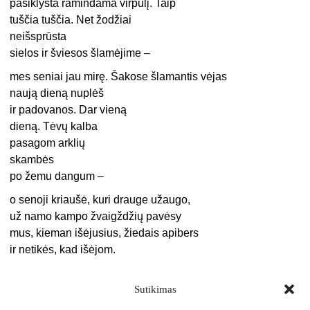
pasiklysta ramindama virpulį. Taip
tuščia tuščia. Net žodžiai
neišsprūsta
sielos ir šviesos šlamėjime –
mes seniai jau mirę. Šakose šlamantis vėjas
naują dieną nuplėš
ir padovanos. Dar vieną
dieną. Tėvų kalba
pasagom arklių
skambės
po žemu dangum –
o senoji kriaušė, kuri drauge užaugo,
už namo kampo žvaigždžių pavėsy
mus, kieman išėjusius, žiedais apibers
ir netikės, kad išėjom.
Sutikimas