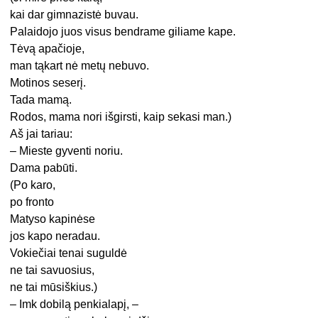
kai dar gimnazistė buvau.
Palaidojo juos visus bendrame giliame kape.
Tėvą apačioje,
man tąkart nė metų nebuvo.
Motinos seserį.
Tada mamą.
Rodos, mama nori išgirsti, kaip sekasi man.)
Aš jai tariau:
– Mieste gyventi noriu.
Dama pabūti.
(Po karo,
po fronto
Matyso kapinėse
jos kapo neradau.
Vokiečiai tenai suguldė
ne tai savuosius,
ne tai mūsiškius.)
– Imk dobilą penkialapį, –