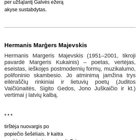
per užšąlantį Galvės ežerą
akyse sustabdytas.
Hermanis Marģers Majevskis
Hermanis Margeris Majevskis (1951–2001, tikroji
pavardė Margeris Kukainis) – poetas, vertėjas,
eseistas, ieškojęs postmodernių formų, muzikalumo,
polifoninio skambesio. Jo atminimą įamžina trys
eilėraščių rinkiniai ir lietuvių poetų (Juditos
Vaičiūnaitės, Sigito Gedos, Jono Juškaičio ir kt.)
vertimai į latvių kalbą.
* * *
tirštėja nuovargis po
popiečio šešėliais. Ir kaitra