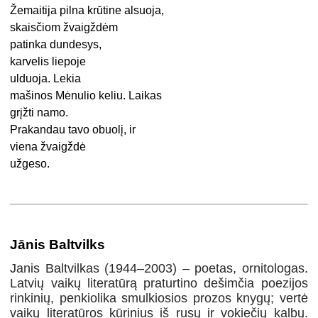
Žemaitija pilna krūtine alsuoja,
skaisčiom žvaigždėm
patinka dundesys,
karvelis liepoje
ulduoja. Lekia
mašinos Mėnulio keliu. Laikas
grįžti namo.
Prakandau tavo obuolį, ir
viena žvaigždė
užgeso.
Jānis Baltvilks
Janis Baltvilkas (1944–2003) – poetas, ornitologas.
Latvių vaikų literatūrą praturtino dešimčia poezijos
rinkinių, penkiolika smulkiosios prozos knygų; vertė
vaikų literatūros kūrinius iš rusų ir vokiečių kalbų.