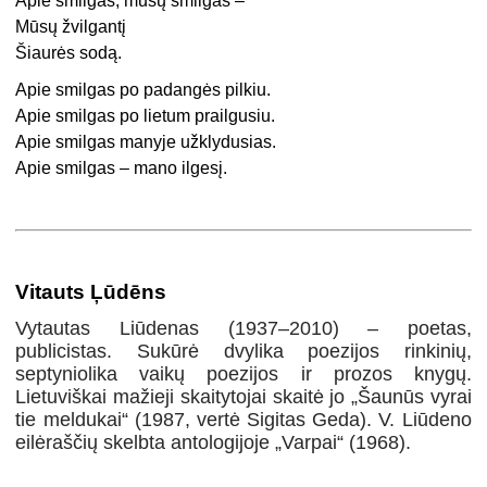
Apie smilgas, mūsų smilgas –
Mūsų žvilgantį
Šiaurės sodą.
Apie smilgas po padangės pilkiu.
Apie smilgas po lietum prailgusiu.
Apie smilgas manyje užklydusias.
Apie smilgas – mano ilgesį.
Vitauts Ļūdēns
Vytautas Liūdenas (1937–2010) – poetas,
publicistas. Sukūrė dvylika poezijos rinkinių,
septyniolika vaikų poezijos ir prozos knygų.
Lietuviškai mažieji skaitytojai skaitė jo „Šaunūs vyrai
tie meldukai“ (1987, vertė Sigitas Geda). V. Liūdeno
eilėraščių skelbta antologijoje „Varpai“ (1968).