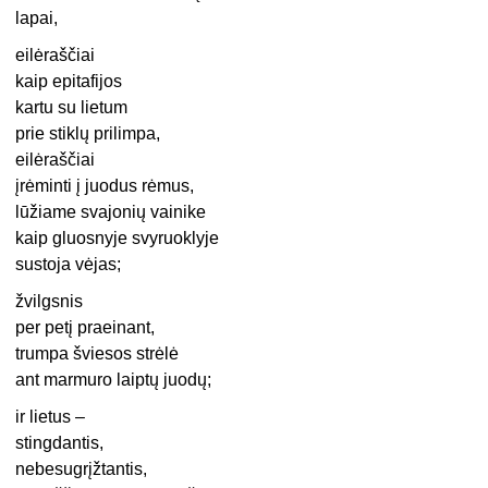
lapai,
eilėraščiai
kaip epitafijos
kartu su lietum
prie stiklų prilimpa,
eilėraščiai
įrėminti į juodus rėmus,
lūžiame svajonių vainike
kaip gluosnyje svyruoklyje
sustoja vėjas;
žvilgsnis
per petį praeinant,
trumpa šviesos strėlė
ant marmuro laiptų juodų;
ir lietus –
stingdantis,
nebesugrįžtantis,