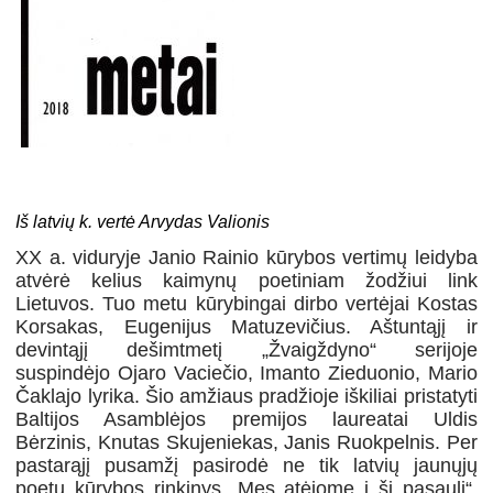
Iš latvių k. vertė Arvydas Valionis
XX a. viduryje Janio Rainio kūrybos vertimų leidyba
atvėrė kelius kaimynų poetiniam žodžiui link
Lietuvos. Tuo metu kūrybingai dirbo vertėjai Kostas
Korsakas, Eugenijus Matuzevičius. Aštuntąjį ir
devintąjį dešimtmetį „Žvaigždyno“ serijoje
suspindėjo Ojaro Vaciečio, Imanto Zieduonio, Mario
Čaklajo lyrika. Šio amžiaus pradžioje iškiliai pristatyti
Baltijos Asamblėjos premijos laureatai Uldis
Bėrzinis, Knutas Skujeniekas, Janis Ruokpelnis. Per
pastarąjį pusamžį pasirodė ne tik latvių jaunųjų
poetų kūrybos rinkinys „Mes atėjome į šį pasaulį“,