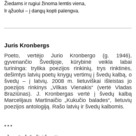
Žiedams ir rugiui žinoma lemtis viena,
Ir ąžuolui – į dangų kopti palengva.
Juris Kronbergs
Poeto, vertėjo Jurio Kronbergo (g. 1946),
gyvenančio Švedijoje, kūrybinė veikla labai
turininga: trylika poezijos rinkinių, trys rinktinės,
dešimtys latvių poetų knygų vertimų į švedų kalbą, o
švedų – į latvių. 2008 m. lietuviškai išleistas jo
poezijos rinkinys „Vilkas Vienakis“ (vertė Vladas
Braziūnas). J. Kronbergas vertė į švedų kalbą
Marcelijaus Martinaičio „Kukučio balades“, lietuvių
poezijos antologiją. Rašo latvių ir švedų kalbomis.
* * *