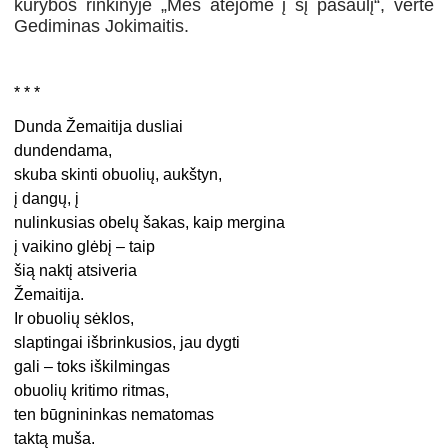
kūrybos rinkinyje „Mes atėjome į šį pasaulį“, vertė
Gediminas Jokimaitis.
* * *
Dunda Žemaitija dusliai
dundendama,
skuba skinti obuolių, aukštyn,
į dangų, į
nulinkusias obelų šakas, kaip mergina
į vaikino glėbį – taip
šią naktį atsiveria
Žemaitija.
Ir obuolių sėklos,
slaptingai išbrinkusios, jau dygti
gali – toks iškilmingas
obuolių kritimo ritmas,
ten būgnininkas nematomas
taktą muša.