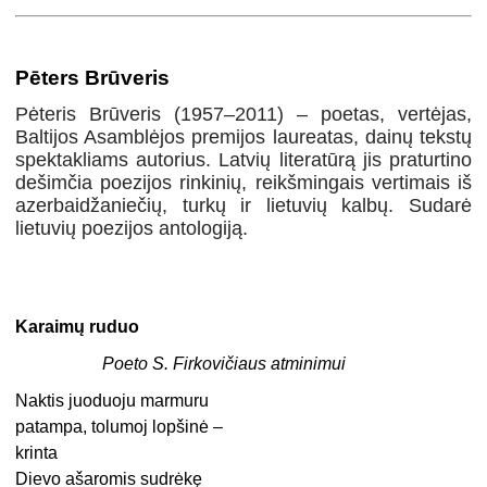
Pēters Brūveris
Pėteris Brūveris (1957–2011) – poetas, vertėjas,
Baltijos Asamblėjos premijos laureatas, dainų tekstų
spektakliams autorius. Latvių literatūrą jis praturtino
dešimčia poezijos rinkinių, reikšmingais vertimais iš
azerbaidžaniečių, turkų ir lietuvių kalbų. Sudarė
lietuvių poezijos antologiją.
Karaimų ruduo
Poeto S. Firkovičiaus atminimui
Naktis juoduoju marmuru
patampa, tolumoj lopšinė –
krinta
Dievo ašaromis sudrėkę