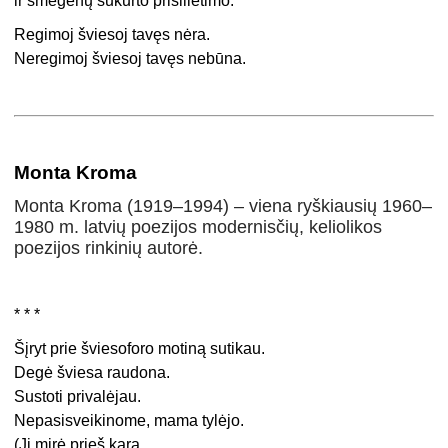
ir smegenų sukurto prisilietimo.
Regimoj šviesoj tavęs nėra.
Neregimoj šviesoj tavęs nebūna.
Monta Kroma
Monta Kroma (1919–1994) – viena ryškiausių 1960–
1980 m. latvių poezijos modernisčių, keliolikos
poezijos rinkinių autorė.
* * *
Šįryt prie šviesoforo motiną sutikau.
Degė šviesa raudona.
Sustoti privalėjau.
Nepasisveikinome, mama tylėjo.
(Ji mirė prieš karą,