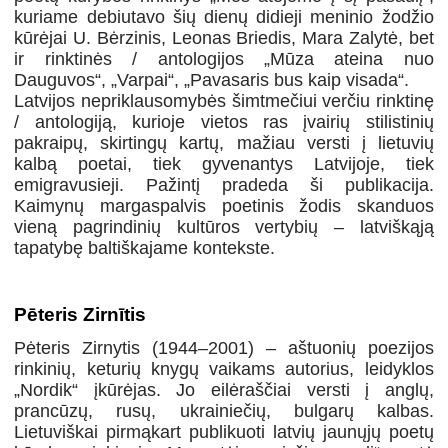
kuriame debiutavo šių dienų didieji meninio žodžio
kūrėjai U. Bėrzinis, Leonas Briedis, Mara Zalytė, bet
ir rinktinės / antologijos „Mūza ateina nuo
Dauguvos“, „Varpai“, „Pavasaris bus kaip visada“.
Latvijos nepriklausomybės šimtmečiui verčiu rinktinę
/ antologiją, kurioje vietos ras įvairių stilistinių
pakraipų, skirtingų kartų, mažiau versti į lietuvių
kalbą poetai, tiek gyvenantys Latvijoje, tiek
emigravusieji. Pažintį pradeda ši publikacija.
Kaimynų margaspalvis poetinis žodis skanduos
vieną pagrindinių kultūros vertybių – latviškąją
tapatybę baltiškajame kontekste.
Pēteris Zirnītis
Pėteris Zirnytis (1944–2001) – aštuonių poezijos
rinkinių, keturių knygų vaikams autorius, leidyklos
„Nordik“ įkūrėjas. Jo eilėraščiai versti į anglų,
prancūzų, rusų, ukrainiečių, bulgarų kalbas.
Lietuviškai pirmąkart publikuoti latvių jaunųjų poetų