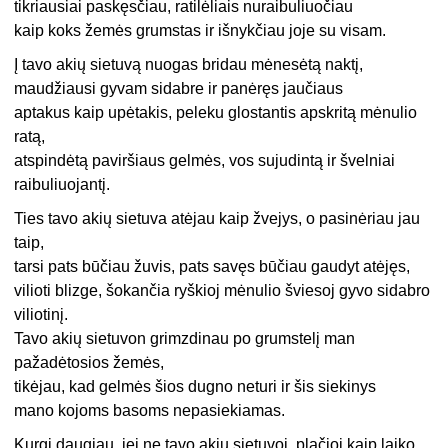
tikriausiai paskęsčiau, ratilėliais nuraibuliuočiau
kaip koks žemės grumstas ir išnykčiau joje su visam.
Į tavo akių sietuvą nuogas bridau mėnesėtą naktį,
maudžiausi gyvam sidabre ir panėręs jaučiaus
aptakus kaip upėtakis, peleku glostantis apskritą mėnulio
ratą,
atspindėtą paviršiaus gelmės, vos sujudintą ir švelniai
raibuliuojantį.
Ties tavo akių sietuva atėjau kaip žvejys, o pasinėriau jau
taip,
tarsi pats būčiau žuvis, pats savęs būčiau gaudyt atėjęs,
vilioti blizge, šokančia ryškioj mėnulio šviesoj gyvo sidabro
viliotinį.
Tavo akių sietuvon grimzdinau po grumstelį man
pažadėtosios žemės,
tikėjau, kad gelmės šios dugno neturi ir šis siekinys
mano kojoms basoms nepasiekiamas.
Kurgi daugiau, jei ne tavo akių sietuvoj, plačioj kaip laiko