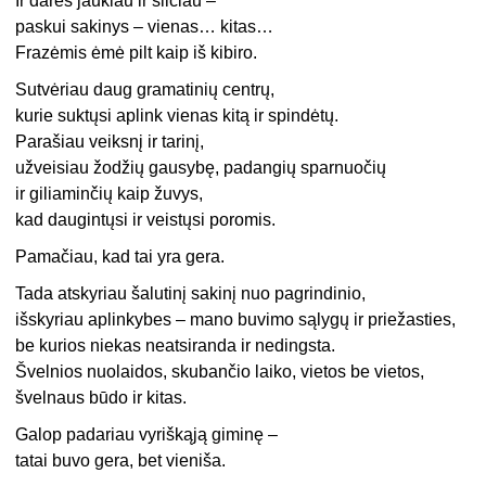
Ir darės jaukiau ir šilčiau –
paskui sakinys – vienas… kitas…
Frazėmis ėmė pilt kaip iš kibiro.
Sutvėriau daug gramatinių centrų,
kurie suktųsi aplink vienas kitą ir spindėtų.
Parašiau veiksnį ir tarinį,
užveisiau žodžių gausybę, padangių sparnuočių
ir giliaminčių kaip žuvys,
kad daugintųsi ir veistųsi poromis.
Pamačiau, kad tai yra gera.
Tada atskyriau šalutinį sakinį nuo pagrindinio,
išskyriau aplinkybes – mano buvimo sąlygų ir priežasties,
be kurios niekas neatsiranda ir nedingsta.
Švelnios nuolaidos, skubančio laiko, vietos be vietos,
švelnaus būdo ir kitas.
Galop padariau vyriškąją giminę –
tatai buvo gera, bet vieniša.