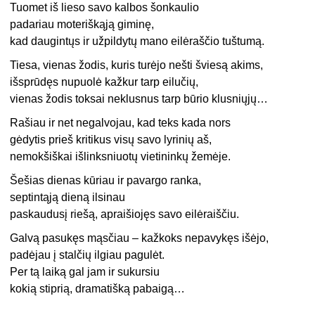
Tuomet iš lieso savo kalbos šonkaulio
padariau moteriškąją giminę,
kad daugintųs ir užpildytų mano eilėraščio tuštumą.
Tiesa, vienas žodis, kuris turėjo nešti šviesą akims,
išsprūdęs nupuolė kažkur tarp eilučių,
vienas žodis toksai neklusnus tarp būrio klusniųjų…
Rašiau ir net negalvojau, kad teks kada nors
gėdytis prieš kritikus visų savo lyrinių aš,
nemokšiškai išlinksniuotų vietininkų žemėje.
Šešias dienas kūriau ir pavargo ranka,
septintąją dieną ilsinau
paskaudusį riešą, apraišiojęs savo eilėraiščiu.
Galvą pasukęs mąsčiau – kažkoks nepavykęs išėjo,
padėjau į stalčių ilgiau pagulėt.
Per tą laiką gal jam ir sukursiu
kokią stiprią, dramatišką pabaigą…