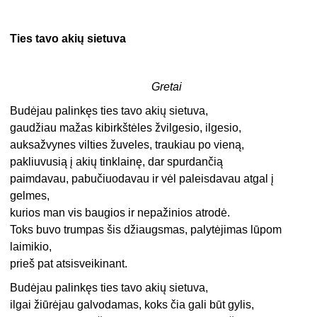
Ties tavo akių sietuva
Gretai
Budėjau palinkęs ties tavo akių sietuva,
gaudžiau mažas kibirkštėles žvilgesio, ilgesio,
auksažvynes vilties žuveles, traukiau po vieną,
pakliuvusią į akių tinklainę, dar spurdančią
paimdavau, pabučiuodavau ir vėl paleisdavau atgal į
gelmes,
kurios man vis baugios ir nepažinios atrodė.
Toks buvo trumpas šis džiaugsmas, palytėjimas lūpom
laimikio,
prieš pat atsisveikinant.
Budėjau palinkęs ties tavo akių sietuva,
ilgai žiūrėjau galvodamas, koks čia gali būt gylis,