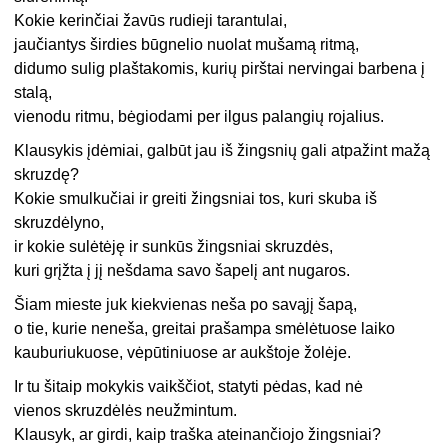
Kokie kerinčiai žavūs rudieji tarantulai,
jaučiantys širdies būgnelio nuolat mušamą ritmą,
didumo sulig plaštakomis, kurių pirštai nervingai barbena į
stalą,
vienodu ritmu, bėgiodami per ilgus palangių rojalius.
Klausykis įdėmiai, galbūt jau iš žingsnių gali atpažint mažą
skruzdę?
Kokie smulkučiai ir greiti žingsniai tos, kuri skuba iš
skruzdėlyno,
ir kokie sulėtėję ir sunkūs žingsniai skruzdės,
kuri grįžta į jį nešdama savo šapelį ant nugaros.
Šiam mieste juk kiekvienas neša po savąjį šapą,
o tie, kurie neneša, greitai prašampa smėlėtuose laiko
kauburiukuose, vėpūtiniuose ar aukštoje žolėje.
Ir tu šitaip mokykis vaikščiot, statyti pėdas, kad nė
vienos skruzdėlės neužmintum.
Klausyk, ar girdi, kaip traška ateinančiojo žingsniai?