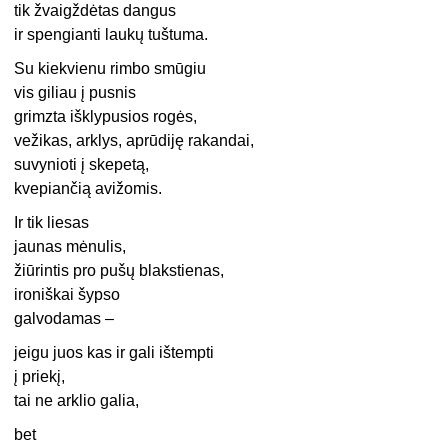
tik žvaigždėtas dangus
ir spengianti laukų tuštuma.
Su kiekvienu rimbo smūgiu
vis giliau į pusnis
grimzta išklypusios rogės,
vežikas, arklys, aprūdiję rakandai,
suvynioti į skepetą,
kvepiančią avižomis.
Ir tik liesas
jaunas mėnulis,
žiūrintis pro pušų blakstienas,
ironiškai šypso
galvodamas –
jeigu juos kas ir gali ištempti
į priekį,
tai ne arklio galia,
bet