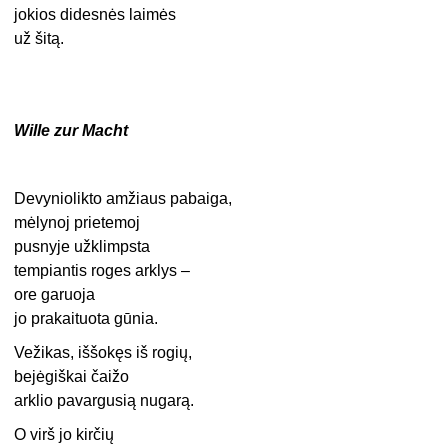
jokios didesnės laimės
už šitą.
Wille zur Macht
Devyniolikto amžiaus pabaiga,
mėlynoj prietemoj
pusnyje užklimpsta
tempiantis roges arklys –
ore garuoja
jo prakaituota gūnia.
Vežikas, iššokęs iš rogių,
bejėgiškai čaižo
arklio pavargusią nugarą.
O virš jo kirčių