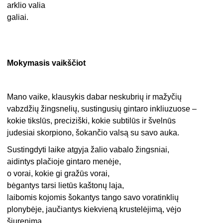
arklio valia
galiai.
Mokymasis vaikščiot
Mano vaike, klausykis dabar neskubrių ir mažyčių
vabzdžių žingsnelių, sustingusių gintaro inkliuzuose –
kokie tikslūs, preciziški, kokie subtilūs ir švelnūs
judesiai skorpiono, šokančio valsą su savo auka.
Sustingdyti laike atgyja žalio vabalo žingsniai,
aidintys plačioje gintaro menėje,
o vorai, kokie gi gražūs vorai,
bėgantys tarsi lietūs kaštonų laja,
laibomis kojomis šokantys tango savo voratinklių
plonybėje, jaučiantys kiekvieną krustelėjimą, vėjo
šiurenimą.