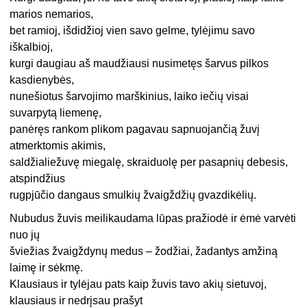
marios nemarios,
bet ramioj, išdidžioj vien savo gelme, tylėjimu savo
iškalbioj,
kurgi daugiau aš maudžiausi nusimetęs šarvus pilkos
kasdienybės,
nunešiotus šarvojimo marškinius, laiko iečių visai
suvarpytą liemenę,
panėręs rankom plikom pagavau sapnuojančią žuvį
atmerktomis akimis,
saldžialiežuvę miegalę, skraiduolę per pasapnių debesis,
atspindžius
rugpjūčio dangaus smulkių žvaigždžių gvazdikėlių.
Nubudus žuvis meilikaudama lūpas pražiodė ir ėmė varvėti
nuo jų
šviežias žvaigždynų medus – žodžiai, žadantys amžiną
laimę ir sėkmę.
Klausiaus ir tylėjau pats kaip žuvis tavo akių sietuvoj,
klausiaus ir nedrįsau prašyt