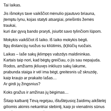
Tai laikas.
Jis išmokys tave vaikščiot mėnulio pjautuvo briauna,
įtemptu lynu, kojas statyti atsargiai, priešintis žemės
traukai,
kuri dar gyvą bando praryti, įsiurbt savo tylinčiom lūpom.
Mokykis vaikščiot iš laiko. Iš laiko mokykis bėgti.
Ilgų distancijų ruožus su kliūtimis, (k)liūčių ruožais.
Laikas – laše sakų įklimpęs vabzdys maldininkas.
Kartais taip nori, kad bėgtų greičiau, o jis sau nepajuda.
Rodos, amžiams įkliuvęs inkliuzo sakų lakume,
prabunda staiga ir vėl ima bėgt, greitesnis už skruzdę,
kaip kraujo ar prakaito lašas…
Ar girdi jų žingsnius?
Koks gražus ir amžinas jų bėgimas…
Šitaip kalbantį Tėvą regėjau, ištuštėjusioj žaidimų aikštelėj
giliomis akimis nekantriai stebintį, kaip jo vienatinis sūnus