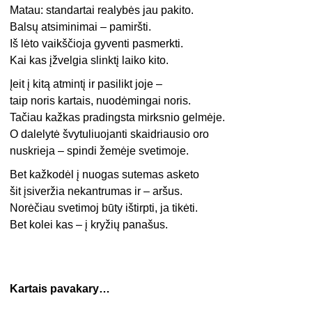
Matau: standartai realybės jau pakito.
Balsų atsiminimai – pamiršti.
Iš lėto vaikščioja gyventi pasmerkti.
Kai kas įžvelgia slinktį laiko kito.
Įeit į kitą atmintį ir pasilikt joje –
taip noris kartais, nuodėmingai noris.
Tačiau kažkas pradingsta mirksnio gelmėje.
O dalelytė švytuliuojanti skaidriausio oro
nuskrieja – spindi žemėje svetimoje.
Bet kažkodėl į nuogas sutemas asketo
šit įsiveržia nekantrumas ir – aršus.
Norėčiau svetimoj būty ištirpti, ja tikėti.
Bet kolei kas – į kryžių panašus.
Kartais pavakary…