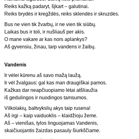
Reiks kažką padaryt, šįkart – galutinai.
Reiks brydės ir kregždės, reiks sklendės ir skruzdės.
Bus ne vien tik žvarbų, ir ne vien tik siūbų.
Laikas bus ir toli, ir nušliauš per akis.
O mane vakare ar kas nors aplankys?
Aš gyvensiu, žinau, tarp vandens ir žaibų.
Vandenis
Ir vėlei kūrenu aš savo mažą laužą.
Ir vėl žvalgaus: gal kas man draugiškai pamos.
Kažkas dar neapčiuopiamo lėtai atšliaužia
iš gedulingos ir nuodingos tamsumos.
Vilkolakių, baltvykslių akys taip rusena!
Aš irgi – kaip vaiduoklis – klaidžioju žeme.
Aš – vienišas, tylos linguojamas Vandenis,
skaičiuojantis žaizdas pasauly šiurkščiame.