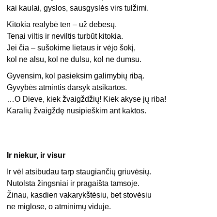
kai kaulai, gyslos, sausgyslės virs tulžimi.
Kitokia realybė ten – už debesų.
Tenai viltis ir neviltis turbūt kitokia.
Jei čia – sušokime lietaus ir vėjo šokį,
kol ne alsu, kol ne dulsu, kol ne dumsu.
Gyvensim, kol pasieksim galimybių ribą.
Gyvybės atmintis darsyk atsikartos.
…O Dieve, kiek žvaigždžių! Kiek akyse jų riba!
Karalių žvaigždę nusipieškim ant kaktos.
Ir niekur, ir visur
Ir vėl atsibudau tarp staugiančių griuvėsių.
Nutolsta žingsniai ir pragaišta tamsoje.
Žinau, kasdien vakarykštėsiu, bet stovėsiu
ne miglose, o atminimų viduje.