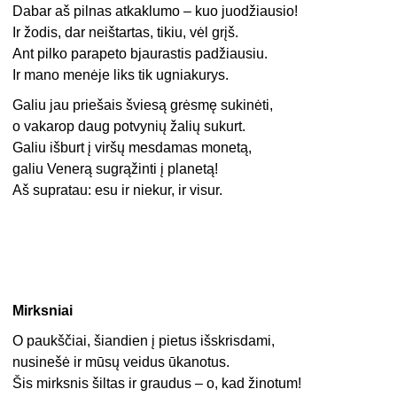
Dabar aš pilnas atkaklumo – kuo juodžiausio!
Ir žodis, dar neištartas, tikiu, vėl grįš.
Ant pilko parapeto bjaurastis padžiausiu.
Ir mano menėje liks tik ugniakurys.
Galiu jau priešais šviesą grėsmę sukinėti,
o vakarop daug potvynių žalių sukurt.
Galiu išburt į viršų mesdamas monetą,
galiu Venerą sugrąžinti į planetą!
Aš supratau: esu ir niekur, ir visur.
Mirksniai
O paukščiai, šiandien į pietus išskrisdami,
nusinešė ir mūsų veidus ūkanotus.
Šis mirksnis šiltas ir graudus – o, kad žinotum!