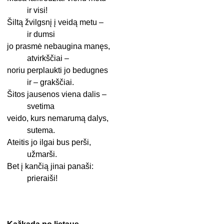
ir visi!
Šiltą žvilgsnį į veidą metu –
ir dumsi
jo prasmė nebaugina manęs,
atvirkščiai –
noriu perplaukti jo bedugnes
ir – grakščiai.
Šitos jausenos viena dalis –
svetima
veido, kurs nemarumą dalys,
sutema.
Ateitis jo ilgai bus perši,
užmarši.
Bet į kančią jinai panaši:
prieraiši!