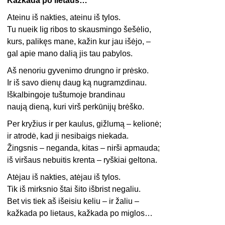
Kažkada po lietaus…
Ateinu iš nakties, ateinu iš tylos.
Tu nueik lig ribos to skausmingo šešėlio,
kurs, palikęs mane, kažin kur jau išėjo, –
gal apie mano dalią jis tau pabylos.
Aš nenoriu gyvenimo drungno ir prėsko.
Ir iš savo dienų daug ką nugramzdinau.
Iškalbingoje tuštumoje brandinau
naują dieną, kuri virš perkūnijų brėško.
Per kryžius ir per kaulus, gižlumą – kelionė;
ir atrodė, kad ji nesibaigs niekada.
Žingsnis – neganda, kitas – nirši apmauda;
iš viršaus nebuitis krenta – ryškiai geltona.
Atėjau iš nakties, atėjau iš tylos.
Tik iš mirksnio štai šito išbrist negaliu.
Bet vis tiek aš išeisiu keliu – ir žaliu –
kažkada po lietaus, kažkada po miglos…