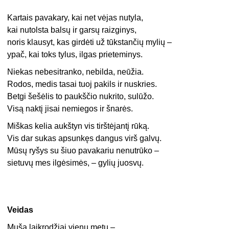
Kartais pavakary, kai net vėjas nutyla,
kai nutolsta balsų ir garsų raizginys,
noris klausyt, kas girdėti už tūkstančių mylių –
ypač, kai toks tylus, ilgas prieteminys.
Niekas nebesitranko, nebilda, neūžia.
Rodos, medis tasai tuoj pakils ir nuskries.
Betgi šešėlis to paukščio nukrito, sulūžo.
Visą naktį jisai nemiegos ir šnarės.
Miškas kelia aukštyn vis tirštėjantį rūką.
Vis dar sukas apsunkęs dangus virš galvų.
Mūsų ryšys su šiuo pavakariu nenutrūko –
sietuvų mes ilgėsimės, – gylių juosvų.
Veidas
Muša laikrodžiai vienu metu –