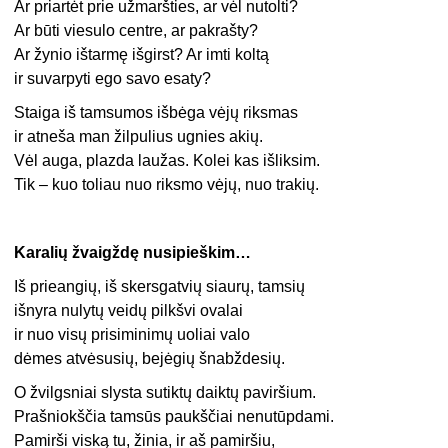
Ar priartėt prie užmaršties, ar vėl nutolti?
Ar būti viesulo centre, ar pakrašty?
Ar žynio ištarmę išgirst? Ar imti koltą
ir suvarpyti ego savo esaty?
Staiga iš tamsumos išbėga vėjų riksmas
ir atneša man žilpulius ugnies akių.
Vėl auga, plazda laužas. Kolei kas išliksim.
Tik – kuo toliau nuo riksmo vėjų, nuo trakių.
Karalių žvaigždę nusipieškim…
Iš prieangių, iš skersgatvių siaurų, tamsių
išnyra nulytų veidų pilkšvi ovalai
ir nuo visų prisiminimų uoliai valo
dėmes atvėsusių, bejėgių šnabždesių.
O žvilgsniai slysta sutiktų daiktų paviršium.
Prašniokščia tamsūs paukščiai nenutūpdami.
Pamirši viską tu, žinia, ir aš pamiršiu,