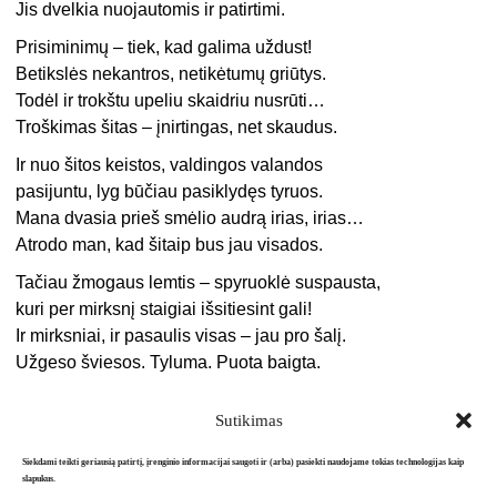
Jis dvelkia nuojautomis ir patirtimi.
Prisiminimų – tiek, kad galima uždust!
Betikslės nekantros, netikėtumų griūtys.
Todėl ir trokštu upeliu skaidriu nusrūti…
Troškimas šitas – įnirtingas, net skaudus.
Ir nuo šitos keistos, valdingos valandos
pasijuntu, lyg būčiau pasiklydęs tyruos.
Mana dvasia prieš smėlio audrą irias, irias…
Atrodo man, kad šitaip bus jau visados.
Tačiau žmogaus lemtis – spyruoklė suspausta,
kuri per mirksnį staigiai išsitiesint gali!
Ir mirksniai, ir pasaulis visas – jau pro šalį.
Užgeso šviesos. Tyluma. Puota baigta.
Sutikimas
Siekdami teikti geriausią patirtį, įrenginio informacijai saugoti ir (arba) pasiekti naudojame tokias technologijas kaip
slapukus.