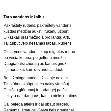
Tarp vandens ir žaibų
Pakraštėly rudens, pakraštėly vandens
kuždas medžiai aukšti, rūkanų užburti.
O kažkas prašmėžuoja pro langą. Arti.
Tai turbūt vėjo nešamas lapas. Rudens.
O sutemęs vanduo – kaip miglotas ruduo
po vėsia kolona, po geltonu medžiu.
Daugiabalsį choralą aš kartais girdžiu
ir jį noriu kažkam dovanot, atiduot.
Bet užminga namai, užsikloję naktim.
Tik siūbuoja sūpuoklės nakty vienišoj.
O miškų glūdumoj ir padangėj palšoj
tiek yra dar dangaus, kad jo nieks neatims.
Gal pelėda atlėks ir gal ūbaut pradės.
Ramuma išgaruos. Galvą kels pramanai.