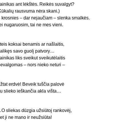
ainikas ant lėkštės. Reikės suvalgyt?
Kūkalių rausvuma nėra skani.)
š krosnies – dar nejaučiam – slenka smalkės.
ei nugaruosim, tai ne mes vieni.
teis koksai benamis ar našlaitis,
alikęs savo guolį patvory…
ainikas liks sveikut sveikutėlaitis
evalgomas – nors nieko neturi –
žtat erdvė! Beveik tuščia palovė
u slieko ieškančia akla višta…
O sliekas dūzgia užsiūtoj rankovėj,
et ji ne mano ir neužsiūta!