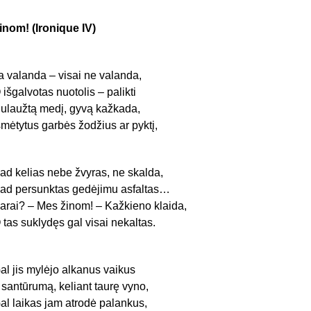
inom! (Ironique IV)
a valanda – visai ne valanda,
 išgalvotas nuotolis – palikti
ulaužtą medį, gyvą kažkada,
šmėtytus garbės žodžius ar pyktį,
ad kelias nebe žvyras, ne skalda,
ad persunktas gedėjimu asfaltas…
arai? – Mes žinom! – Kažkieno klaida,
 tas suklydęs gal visai nekaltas.
al jis mylėjo alkanus vaikus
r santūrumą, keliant taurę vyno,
al laikas jam atrodė palankus,