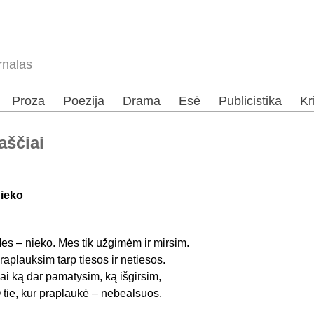
rnalas
Proza
Poezija
Drama
Esė
Publicistika
Kr
aščiai
ieko
es – nieko. Mes tik užgimėm ir mirsim.
raplauksim tarp tiesos ir netiesos.
ai ką dar pamatysim, ką išgirsim,
 tie, kur praplaukė – nebealsuos.