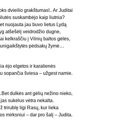
oks dvieilio grakštumas!.. Ar Juditai
ilutės suskambėjo kaip liutnia?
et nuojauta jau buvo lietus Lydą
yg atšešėlį veidrodžio dugne,
ai kelkraščiu į Vilnių baltos gėlės,
unigaikštytės pėdsakų žymė…
ia ėjo elgetos ir karalienės
u sopančia šviesa – užgest namie.
Bet dulkės ant gėlių nežino nieko,
r jas sukėlus vėtra nekalta.
ž trirublę ligi Rasų, kur lieka
os mirksniui – dar pro šalį – Judita.