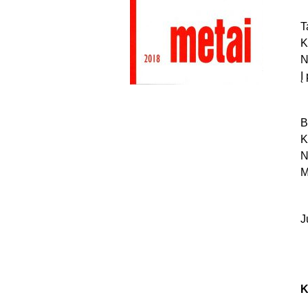
T
K
N
Į
B
K
N
M
J
K