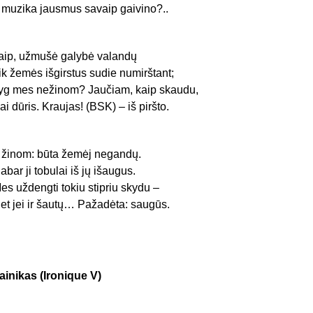
r muzika jausmus savaip gaivino?..
aip, užmušė galybė valandų
ik žemės išgirstus sudie numirštant;
yg mes nežinom? Jaučiam, kaip skaudu,
ai dūris. Kraujas! (BSK) – iš piršto.
r žinom: būta žemėj negandų.
abar ji tobulai iš jų išaugus.
es uždengti tokiu stipriu skydu –
et jei ir šautų… Pažadėta: saugūs.
ainikas (Ironique V)