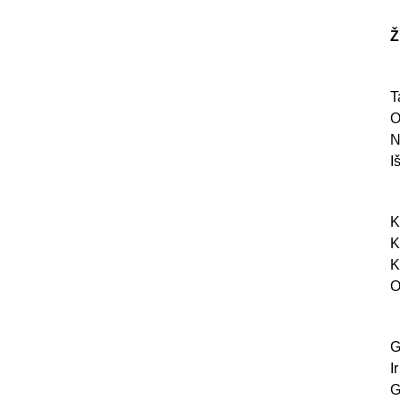
Ž
T
O
N
I
K
K
K
O
G
I
G