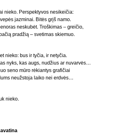
ai nieko. Perspektyvos nesikeičia:
vepės jazminai. Bitės grįš namo.
enoras neskubėt. Troškimas – greičio,
 pačią pradžią – svetimas skiemuo.
et nieko: bus ir tyčia, ir netyčia.
as nyks, kas augs, nudžius ar nuvarvės…
uo seno mūro rėkiantys grafičiai
ums neužstoja laiko nei erdvės…
uk nieko.
avatina