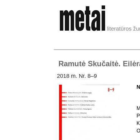
literatūros žu
Ramutė Skučaitė. Eilėr
2018 m. Nr. 8–9
N
M
P
K
O