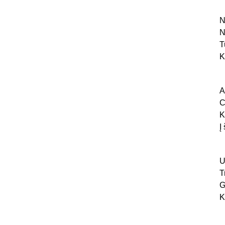
N
N
T
K
A
C
K
Į
U
T
G
K