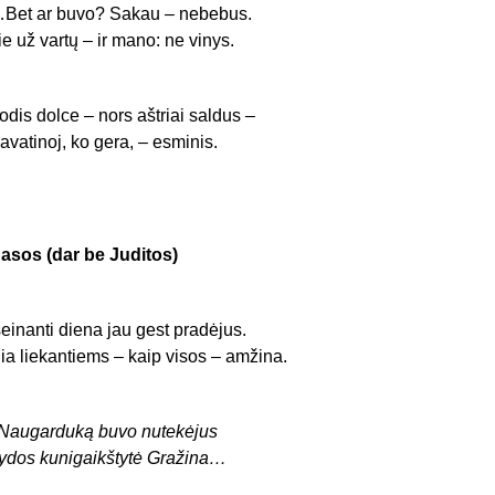
Bet ar buvo? Sakau – nebebus.
ie už vartų – ir mano: ne vinys.
odis dolce – nors aštriai saldus –
avatinoj, ko gera, – esminis.
asos (dar be Juditos)
šeinanti diena jau gest pradėjus.
ia liekantiems – kaip visos – amžina.
 Naugarduką buvo nutekėjus
ydos kunigaikštytė Gražina…