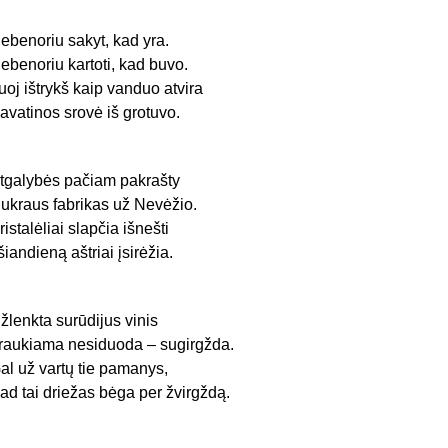
ebenoriu sakyt, kad yra.
ebenoriu kartoti, kad buvo.
uoj ištrykš kaip vanduo atvira
avatinos srovė iš grotuvo.
tgalybės pačiam pakrašty
ukraus fabrikas už Nevėžio.
ristalėliai slapčia išnešti
 šiandieną aštriai įsirėžia.
žlenkta surūdijus vinis
raukiama nesiduoda – sugirgžda.
al už vartų tie pamanys,
ad tai driežas bėga per žvirgždą.