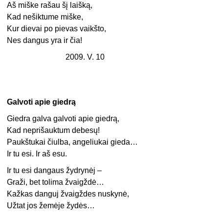
Aš miške rašau šį laišką,
Kad nešiktume miške,
Kur dievai po pievas vaikšto,
Nes dangus yra ir čia!
2009. V. 10
Galvoti apie giedrą
Giedra galva galvoti apie giedrą,
Kad neprišauktum debesų!
Paukštukai čiulba, angeliukai gieda…
Ir tu esi. Ir aš esu.
Ir tu esi dangaus žydrynėj –
Graži, bet tolima žvaigždė…
Kažkas danguj žvaigždes nuskynė,
Užtat jos žemėje žydės…