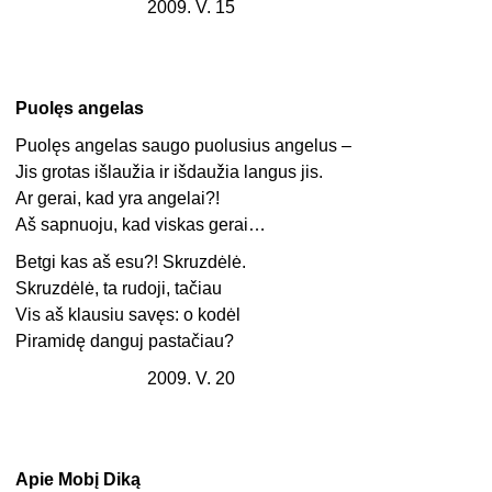
2009. V. 15
Puolęs angelas
Puolęs angelas saugo puolusius angelus –
Jis grotas išlaužia ir išdaužia langus jis.
Ar gerai, kad yra angelai?!
Aš sapnuoju, kad viskas gerai…
Betgi kas aš esu?! Skruzdėlė.
Skruzdėlė, ta rudoji, tačiau
Vis aš klausiu savęs: o kodėl
Piramidę danguj pastačiau?
2009. V. 20
Apie Mobį Diką