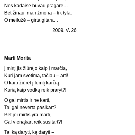
Nes kadaise buvau pragare…
Bet žinau: man žmona – tik tyla,
O meilužė – girta gitara…
2009. V. 26
Marti Morita
Į mirtį jis žiūrėjo kaip į marčią,
Kuri jam svetima, tačiau – arti!
O kaip žiūrėt į lemtį karčią,
Kurią kaip vodką reik praryt?!
O gal mirtis ir ne karti,
Tai gal neverta pasikart?
Bet jei mirtis yra marti,
Gal vienąkart reik susitart?!
Tai ką daryti, ką daryti –