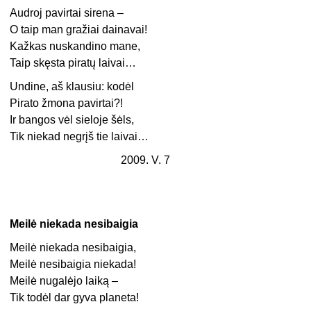
Audroj pavirtai sirena –
O taip man gražiai dainavai!
Kažkas nuskandino mane,
Taip skęsta piratų laivai…
Undine, aš klausiu: kodėl
Pirato žmona pavirtai?!
Ir bangos vėl sieloje šėls,
Tik niekad negrįš tie laivai…
2009. V. 7
Meilė niekada nesibaigia
Meilė niekada nesibaigia,
Meilė nesibaigia niekada!
Meilė nugalėjo laiką –
Tik todėl dar gyva planeta!