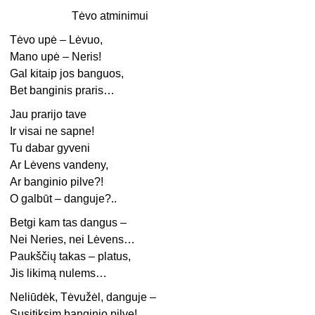
Tėvo atminimui
Tėvo upė – Lėvuo,
Mano upė – Neris!
Gal kitaip jos banguos,
Bet banginis praris…
Jau prarijo tave
Ir visai ne sapne!
Tu dabar gyveni
Ar Lėvens vandeny,
Ar banginio pilve?!
O galbūt – danguje?..
Betgi kam tas dangus –
Nei Neries, nei Lėvens…
Paukščių takas – platus,
Jis likimą nulems…
Neliūdėk, Tėvužėl, danguje –
Susitiksim banginio pilve!