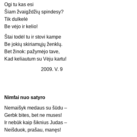
Ogi tu kas esi
Šiam žvaigždžių spindesy?
Tik dulkelė
Be vėjo ir kelio!
Štai todėl tu ir stovi kampe
Be jokių skiriamųjų ženklų.
Bet žinok: pažymėjo tave,
Kad keliautum su Vėju kartu!
2009. V. 9
Nimfai nuo satyro
Nemaišyk medaus su šūdu –
Gerbk bites, bet ne muses!
Ir nebūk kaip šiknius Judas –
Neišduok, prašau, manęs!