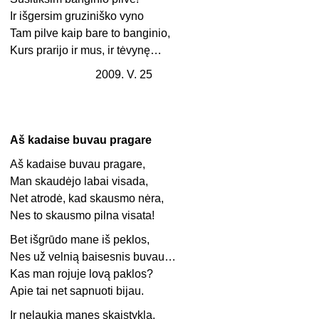
Ir išgersim gruziniško vyno
Tam pilve kaip bare to banginio,
Kurs prarijo ir mus, ir tėvynę…
2009. V. 25
Aš kadaise buvau pragare
Aš kadaise buvau pragare,
Man skaudėjo labai visada,
Net atrodė, kad skausmo nėra,
Nes to skausmo pilna visata!
Bet išgrūdo mane iš peklos,
Nes už velnią baisesnis buvau…
Kas man rojuje lovą paklos?
Apie tai net sapnuoti bijau.
Ir nelaukia manęs skaistykla,