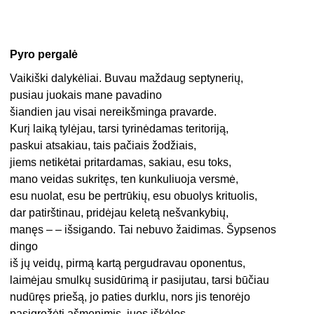
Pyro pergalė
Vaikiški dalykėliai. Buvau maždaug septynerių,
pusiau juokais mane pavadino
šiandien jau visai nereikšminga pravarde.
Kurį laiką tylėjau, tarsi tyrinėdamas teritoriją,
paskui atsakiau, tais pačiais žodžiais,
jiems netikėtai pritardamas, sakiau, esu toks,
mano veidas sukritęs, ten kunkuliuoja versmė,
esu nuolat, esu be pertrūkių, esu obuolys krituolis,
dar patirštinau, pridėjau keletą nešvankybių,
manęs – – išsigando. Tai nebuvo žaidimas. Šypsenos
dingo
iš jų veidų, pirmą kartą pergudravau oponentus,
laimėjau smulkų susidūrimą ir pasijutau, tarsi būčiau
nudūręs priešą, jo paties durklu, nors jis tenorėjo
pasigrožėti ašmenimis, juos iškėlęs