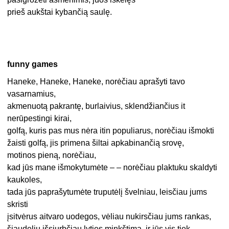
prieš aukštai kybančią saulę.
funny games
Haneke, Haneke, Haneke, norėčiau aprašyti tavo
vasarnamius,
akmenuotą pakrantę, burlaivius, sklendžiančius it
nerūpestingi kirai,
golfą, kuris pas mus nėra itin populiarus, norėčiau išmokti
žaisti golfą, jis primena šiltai apkabinančią srovę,
motinos pieną, norėčiau,
kad jūs mane išmokytumėte – – norėčiau plaktuku skaldyti
kaukoles,
tada jūs paprašytumėte truputėlį švelniau, leisčiau jums
skristi
įsitvėrus aitvaro uodegos, vėliau nukirsčiau jums rankas,
šiaudeliu išsiurbčiau lyties minkštimą, ir jūs vis tiek