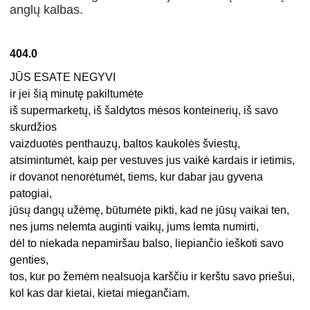
anglų kalbas.
404.0
JŪS ESATE NEGYVI
ir jei šią minutę pakiltumėte
iš supermarketų, iš šaldytos mėsos konteinerių, iš savo
skurdžios
vaizduotės penthauzų, baltos kaukolės šviestų,
atsimintumėt, kaip per vestuves jus vaikė kardais ir ietimis,
ir dovanot nenorėtumėt, tiems, kur dabar jau gyvena
patogiai,
jūsų dangų užėmę, būtumėte pikti, kad ne jūsų vaikai ten,
nes jums nelemta auginti vaikų, jums lemta numirti,
dėl to niekada nepamiršau balso, liepiančio ieškoti savo
genties,
tos, kur po žemėm nealsuoja karščiu ir kerštu savo priešui,
kol kas dar kietai, kietai miegančiam.