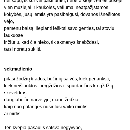
net kapų, iš kur vėl pakiltumėt, nebėra šioje žemės pusėje,
vien muziejai ir kaukolės, veliumai neatpažįstamos
kokybės, jūsų lemtis yra pasibaigusi, dovanos išnešiotos
vėjo,
pamenu balsą, liepiantį ieškoti savo genties, tai stoviu
laukuose
ir žiūriu, kad čia nieko, tik akmenys šnabždasi,
tarsi norėtų sukilti.
sekmadienio
pilasi žodžių tirados, bučinių salvės, kiek per anksti,
kiek neišlauktos, bergždžios it spurdančios kregždžių
skeveldros
daugiabučio narvelyje, mano žodžiai
kaip nuo palangės nusiritusi vaiko mintis
ar mirtis.
——————————
Ten kvepia pasaulis salsva negyvybe,