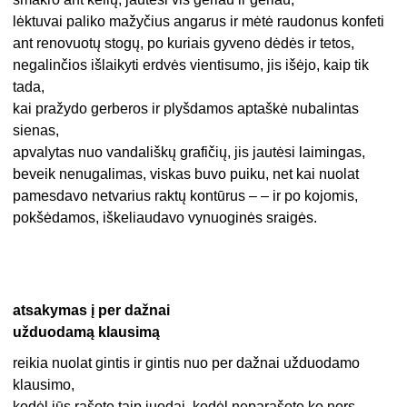
lėktuvai paliko mažyčius angarus ir mėtė raudonus konfeti
ant renovuotų stogų, po kuriais gyveno dėdės ir tetos,
negalinčios išlaikyti erdvės vientisumo, jis išėjo, kaip tik
tada,
kai pražydo gerberos ir plyšdamos aptaškė nubalintas
sienas,
apvalytas nuo vandališkų grafičių, jis jautėsi laimingas,
beveik nenugalimas, viskas buvo puiku, net kai nuolat
pamesdavo netvarius raktų kontūrus – – ir po kojomis,
pokšėdamos, iškeliaudavo vynuoginės sraigės.
atsakymas į per dažnai
užduodamą klausimą
reikia nuolat gintis ir gintis nuo per dažnai užduodamo
klausimo,
kodėl jūs rašote taip juodai, kodėl neparašote ko nors