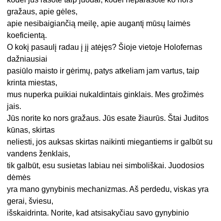
gražaus, apie gėles,
apie nesibaigiančią meilę, apie augantį mūsų laimės
koeficientą.
O kokį pasaulį radau į jį atėjęs? Šioje vietoje Holofernas
dažniausiai
pasiūlo maisto ir gėrimų, patys atkeliam jam vartus, taip
krinta miestas,
mus nuperka puikiai nukaldintais ginklais. Mes grožimės
jais.
Jūs norite ko nors gražaus. Jūs esate žiaurūs. Štai Juditos
kūnas, skirtas
neliesti, jos auksas skirtas naikinti miegantiems ir galbūt su
vandens ženklais,
tik galbūt, esu susietas labiau nei simboliškai. Juodosios
dėmės
yra mano gynybinis mechanizmas. Aš perdedu, viskas yra
gerai, šviesu,
išskaidrinta. Norite, kad atsisakyčiau savo gynybinio