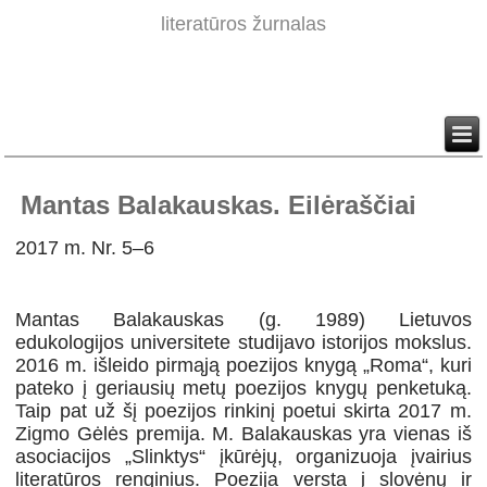
literatūros žurnalas
Mantas Balakauskas. Eilėraščiai
2017 m. Nr. 5–6
Mantas Balakauskas (g. 1989) Lietuvos
edukologijos universitete studijavo istorijos mokslus.
2016 m. išleido pirmąją poezijos knygą „Roma“, kuri
pateko į geriausių metų poezijos knygų penketuką.
Taip pat už šį poezijos rinkinį poetui skirta 2017 m.
Zigmo Gėlės premija. M. Balakauskas yra vienas iš
asociacijos „Slinktys“ įkūrėjų, organizuoja įvairius
literatūros renginius. Poezija versta į slovėnų ir