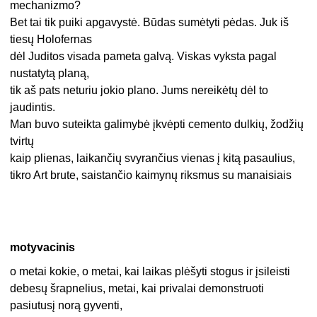
mechanizmo?
Bet tai tik puiki apgavystė. Būdas sumėtyti pėdas. Juk iš
tiesų Holofernas
dėl Juditos visada pameta galvą. Viskas vyksta pagal
nustatytą planą,
tik aš pats neturiu jokio plano. Jums nereikėtų dėl to
jaudintis.
Man buvo suteikta galimybė įkvėpti cemento dulkių, žodžių
tvirtų
kaip plienas, laikančių svyrančius vienas į kitą pasaulius,
tikro Art brute, saistančio kaimynų riksmus su manaisiais
motyvacinis
o metai kokie, o metai, kai laikas plėšyti stogus ir įsileisti
debesų šrapnelius, metai, kai privalai demonstruoti
pasiutusį norą gyventi,