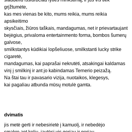
grįžtumėte,
kas mes vienas be kito, mums reikia, mums reikia
apsikeitimo
skysčiais, žiūros taškais, mandagumas, net ir prievartaujant
bejėgius, privaloma entertainmento forma, bombos šumerų
galvose,
smilkstantys kūdikiai lopšeliuose, smilkstanti lucky strike
cigaretė,
mandagumas, kai paprašai nekrutėti, atsakingai kaldamas
vinį į smilkinį ir ant jo kabindamas Ternerio peizažą.
Na štai tau ir pavasario vizija, nuotaikos, klegesys,
kai pagaliau atbunda mūsų motulė gamta.
dvimatis
jis metė gerti ir nebesirietė į kamuolį, ir nebedėjo
smakro ant kelių, jautėsi vis geriau ir geriau,