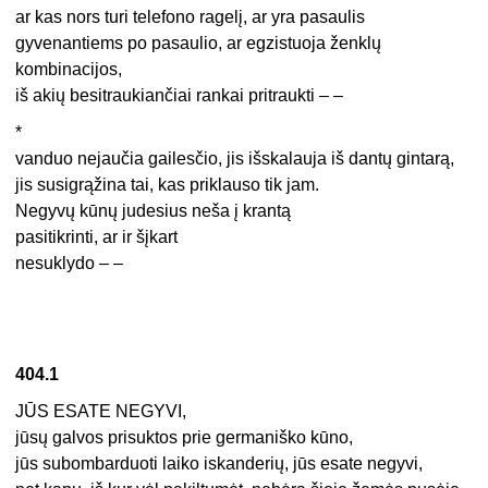
ar kas nors turi telefono ragelį, ar yra pasaulis
gyvenantiems po pasaulio, ar egzistuoja ženklų
kombinacijos,
iš akių besitraukiančiai rankai pritraukti – –
*
vanduo nejaučia gailesčio, jis išskalauja iš dantų gintarą,
jis susigrąžina tai, kas priklauso tik jam.
Negyvų kūnų judesius neša į krantą
pasitikrinti, ar ir šįkart
nesuklydo – –
404.1
JŪS ESATE NEGYVI,
jūsų galvos prisuktos prie germaniško kūno,
jūs subombarduoti laiko iskanderių, jūs esate negyvi,