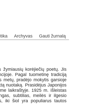
itika
Archyvas
Gauti žurnalą
 žymiausių korėjiečių poetų. Jis
ijoje. Pagal tuometinę tradiciją
os metų, pradėjo mokytis garsioje
tą nuotaką. Prasidėjus Japonijos
ame laikraštyje. 1925 m. išleistas
ngas, subtilias, meilės ir ilgesio
, iki šiol yra populiarus tautos