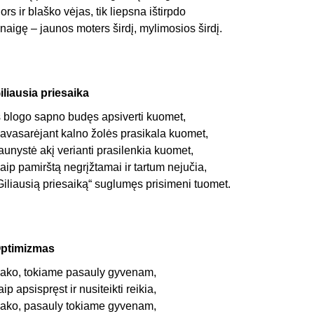
ors ir blaško vėjas, tik liepsna ištirpdo
naigę – jaunos moters širdį, mylimosios širdį.
iliausia priesaika
š blogo sapno budęs apsiverti kuomet,
avasarėjant kalno žolės prasikala kuomet,
aunystė akį verianti prasilenkia kuomet,
aip pamirštą negrįžtamai ir tartum nejučia,
Giliausią priesaiką“ suglumęs prisimeni tuomet.
ptimizmas
ako, tokiame pasauly gyvenam,
aip apsispręst ir nusiteikti reikia,
ako, pasauly tokiame gyvenam,