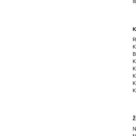
I
K
R
K
B
K
K
K
K
K
Ž
N