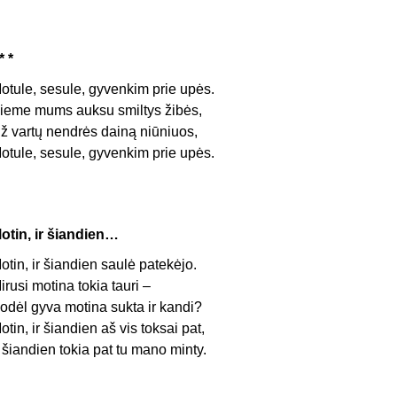
* *
otule, sesule, gyvenkim prie upės.
ieme mums auksu smiltys žibės,
ž vartų nendrės dainą niūniuos,
otule, sesule, gyvenkim prie upės.
otin, ir šiandien…
otin, ir šiandien saulė patekėjo.
irusi motina tokia tauri –
odėl gyva motina sukta ir kandi?
otin, ir šiandien aš vis toksai pat,
r šiandien tokia pat tu mano minty.