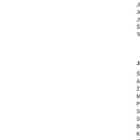
„
J
„
Š
T
J
Š
A
Ž
M
P
S
S
B
K