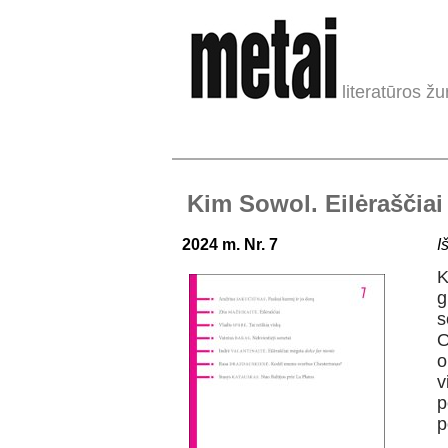
literatūros žu
Kim Sowol. Eilėraščiai
2024 m. Nr. 7
I
g
s
O
o
v
p
p