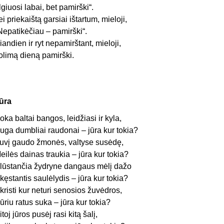
Ilgiuosi labai, bet pamirški“.
ei priekaištą garsiai ištartum, mieloji,
Nepatikėčiau – pamirški“.
iandien ir ryt nepamirštant, mieloji,
olimą dieną pamirški.
ūra
oka baltai bangos, leidžiasi ir kyla,
uga dumbliai raudonai – jūra kur tokia?
uvį gaudo žmonės, valtyse susėdę,
eilės dainas traukia – jūra kur tokia?
lūstančia žydryne dangaus mėlį dažo
kęstantis saulėlydis – jūra kur tokia?
kristi kur neturi senosios žuvėdros,
ūriu ratus suka – jūra kur tokia?
itoj jūros pusėj rasi kitą šalį,