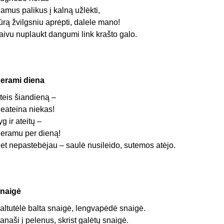
amus palikus į kalną užlėkti,
ūrą žvilgsniu aprėpti, dalele mano!
aivu nuplaukt dangumi link krašto galo.
erami diena
teis šiandieną –
eateina niekas!
yg ir ateitų –
eramu per dieną!
et nepastebėjau – saulė nusileido, sutemos atėjo.
naigė
altutėlė balta snaigė, lengvapėdė snaigė.
anaši į pelenus, skrist galėtų snaigė.