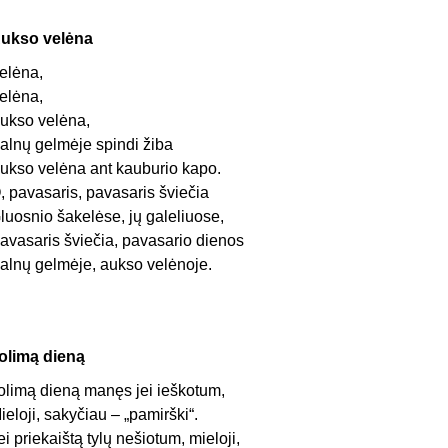
ukso velėna
elėna,
elėna,
ukso velėna,
alnų gelmėje spindi žiba
ukso velėna ant kauburio kapo.
, pavasaris, pavasaris šviečia
luosnio šakelėse, jų galeliuose,
avasaris šviečia, pavasario dienos
alnų gelmėje, aukso velėnoje.
olimą dieną
olimą dieną manęs jei ieškotum,
ieloji, sakyčiau – „pamirški“.
ei priekaištą tylų nešiotum, mieloji,