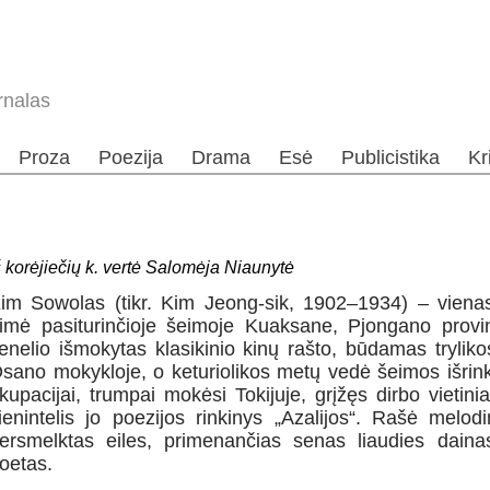
rnalas
Proza
Poezija
Drama
Esė
Publicistika
Kr
š korėjiečių k. vertė Salomėja Niaunytė
K
im
S
owolas
(tikr. Kim Jeong-sik, 1902–1934) – vienas
imė pasiturinčioje šeimoje Kuaksane, Pjongano provinc
enelio išmokytas klasikinio kinų rašto, būdamas trylik
sano mokykloje, o keturiolikos metų vedė šeimos išrink
kupacijai, trumpai mokėsi Tokijuje, grįžęs dirbo vietini
ienintelis jo poezijos rinkinys „Azalijos“. Rašė melodi
ersmelktas eiles, primenančias senas liaudies dainas
oetas.