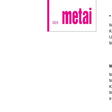
* 
M
K
U
M
M
M
M
K
M
I