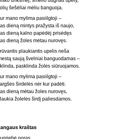
iško unksmėj, smėlio dugnas upely,
olių šešėliai mėliu banguoja.
ur mano mylima pasiilgtoji –
as dieną mintys pražysta iš naujo,
as dieną kalno papėdėj prisėdęs
as dieną žoles mėtau nurovęs.
rūvantis plaukiantis upelis neša
mestą saują švelniai banguodamas –
klinda, pasklinda žolės siūruojamos.
ur mano mylima pasiilgtoji –
argšės širdelės nėr kur padėti.
as dieną mėtau žoles nurovęs,
laukia žolelės širdį paliesdamos.
angaus kraštas
ugriebė noras