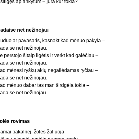
šsiilgęs aplankytum – jūra kur tokia?
adaise net nežinojau
uduo ar pavasaris, kasnakt kad mėnuo pakyla –
adaise net nežinojau.
e perstojo šitaip ilgėtis ir verkt kad galėčiau –
adaise net nežinojau.
ad mėnesį ryškų akių negailėdamas ryčiau –
adaise net nežinojau.
ad mėnuo dabar tas man širdgėla tokia –
adaise net nežinojau.
olės rovimas
amai pakalnėj, žolės žaliuoja