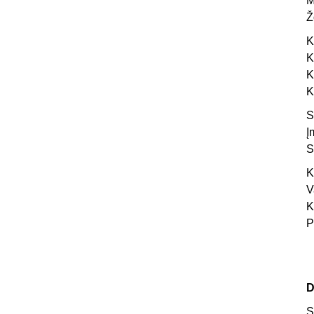
M
Ž
K
K
K
K
S
Į
S
K
V
K
P
D
S