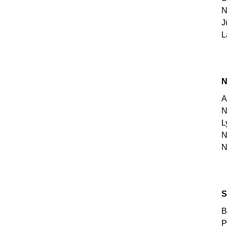
N
J
L
N
A
N
L
N
N
S
B
P