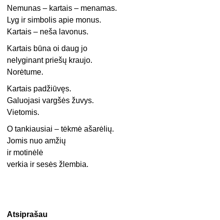
Nemunas – kartais – menamas.
Lyg ir simbolis apie monus.
Kartais – neša lavonus.
Kartais būna oi daug jo
nelyginant priešų kraujo.
Norėtume.
Kartais padžiūvęs.
Galuojasi vargšės žuvys.
Vietomis.
O tankiausiai – tėkmė ašarėlių.
Jomis nuo amžių
ir motinėlė
verkia ir sesės žlembia.
Atsiprašau