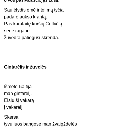
o vos pasivaikščiojęs žūsti.
Saulėlydis ėmė ir tolimą tyčia
padarė aukso krantą.
Pas karalaitę kuršių Celtyčią
senė raganė
žuvėdra paliegusi skrenda.
Gintarėlis ir žuvelės
Išmetė Baltija
man gintarėlį.
Eisiu šį vakarą
į vakarėlį.
Skersai
tyvuliuos bangose man žvaigždelės