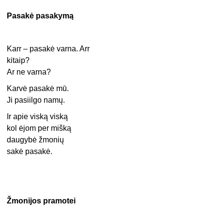
Pasakė pasakymą
Karr – pasakė varna. Arr
kitaip?
Ar ne varna?
Karvė pasakė mū.
Ji pasiilgo namų.
Ir apie viską viską
kol ėjom per mišką
daugybė žmonių
sakė pasakė.
Žmonijos pramotei