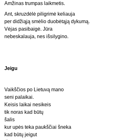
Amžinas trumpas laikmetis.
Ant, skruzdėlė piligrimė keliauja
per didžiąją smėlio duobėtąją dykumą.
Vėjas pasibaigė. Jūra
nebeskalauja, nes išsilygino.
Jeigu
Vaikščios po Lietuvą mano
seni palaikai.
Keisis laikai nesikeis
tik noras kad būtų
šalis
kur upės teka paukščiai šneka
kad būtų jeigut