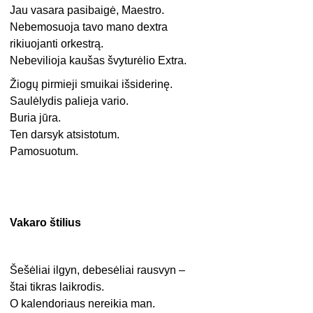
Jau vasara pasibaigė, Maestro.
Nebemosuoja tavo mano dextra
rikiuojanti orkestrą.
Nebevilioja kaušas švyturėlio Extra.
Žiogų pirmieji smuikai išsiderinę.
Saulėlydis palieja vario.
Buria jūra.
Ten darsyk atsistotum.
Pamosuotum.
Vakaro štilius
Šešėliai ilgyn, debesėliai rausvyn –
štai tikras laikrodis.
O kalendoriaus nereikia man.