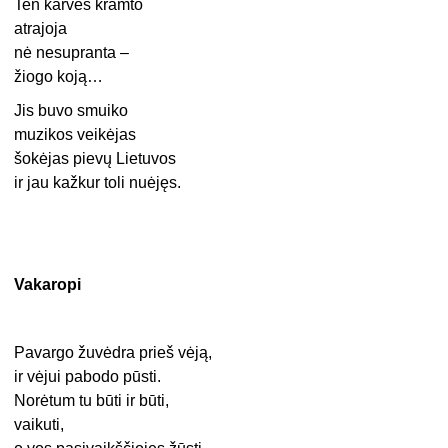
Ten karvės kramto
atrajoja
nė nesupranta –
žiogo koją…
Jis buvo smuiko
muzikos veikėjas
šokėjas pievų Lietuvos
ir jau kažkur toli nuėjęs.
Vakaropi
Pavargo žuvėdra prieš vėją,
ir vėjui pabodo pūsti.
Norėtum tu būti ir būti,
vaikuti,