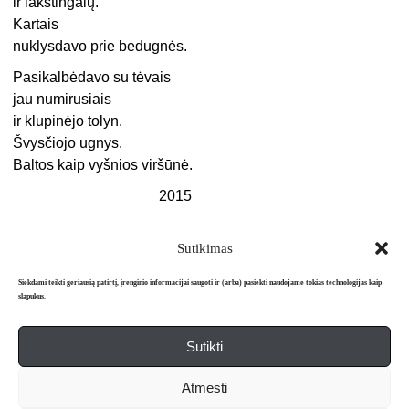
ir lakštingalų.
Kartais
nuklysdavo prie bedugnės.
Pasikalbėdavo su tėvais
jau numirusiais
ir klupinėjo tolyn.
Švysčiojo ugnys.
Baltos kaip vyšnios viršūnė.
2015
Sutikimas
Siekdami teikti geriausią patirtį, įrenginio informacijai saugoti ir (arba) pasiekti naudojame tokias technologijas kaip
slapukus.
Sutikti
Apie mus
Redakcija
Prenumerata
Atmesti