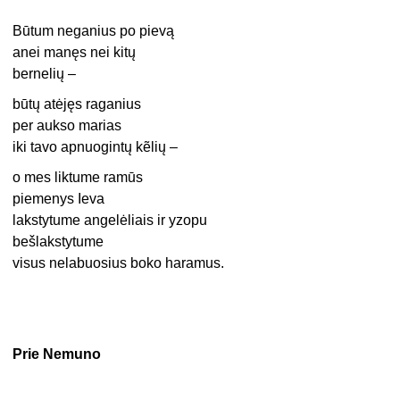
Būtum neganius po pievą
anei manęs nei kitų
bernelių –
būtų atėjęs raganius
per aukso marias
iki tavo apnuogintų kẽlių –
o mes liktume ramūs
piemenys Ieva
lakstytume angelėliais ir yzopu
bešlakstytume
visus nelabuosius boko haramus.
Prie Nemuno