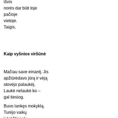
išvis
norės dar būti toje
pačioje
vietoje.
Taigis.
Kaip vyšnios viršūnė
Mačiau save einantį. Jis
apžiūrėdavo jūrą ir vėją
stovėjo palaukėj.
Laukė nelaukė ko –
gal tiesiog.
Buvo lankęs mokyklą.
Turėjo vaikų