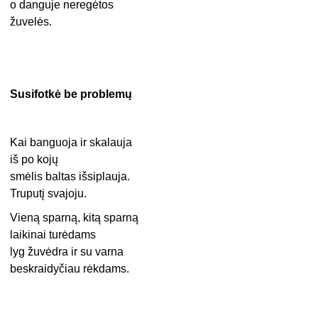
o danguje neregėtos
žuvelės.
Susifotkė be problemų
Kai banguoja ir skalauja
iš po kojų
smėlis baltas išsiplauja.
Truputį svajoju.
Vieną sparną, kitą sparną
laikinai turėdams
lyg žuvėdra ir su varna
beskraidyčiau rėkdams.