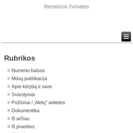
literatūros žurnalas
Rubrikos
Numerio balsas
Mūsų publikacija
Apie kūrybą ir save
Svarstymai
Požiūriai / „Metų“ anketos
Dokumentika
Iš arčiau
Iš praeities