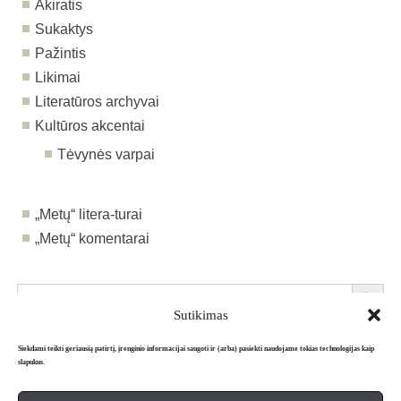
Akiratis
Sukaktys
Pažintis
Likimai
Literatūros archyvai
Kultūros akcentai
Tėvynės varpai
„Metų“ litera-turai
„Metų“ komentarai
Search Button
Search
for:
Sutikimas
Siekdami teikti geriausią patirtį, įrenginio informacijai saugoti ir (arba) pasiekti naudojame tokias technologijas kaip
slapukus.