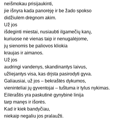
neišmokau prisijaukinti,
jie išnyra kada panorėję ir be žado spokso
didžiulėm drėgnom akim.
Už jos
išdeginti miestai, nusiaubti ilgamečių karų,
kuriuose nė vienas taip ir nenugalėjome,
jų sienomis be paliovos kliokia
kraujas ir aimanos.
Už jos
audringi vandenys, skandinantys laivus,
užliejantys visa, kas drįsta pasirodyti gyva.
Galiausiai, už jos – bekraštės dykumos,
vieninteliai jų gyventojai – tuštuma ir tylus nykimas.
Eilėraštis yra paskutinė gynybinė linija
tarp manęs ir išorės.
Kad ir kiek bandyčiau,
niekaip negaliu jos pralaužti.