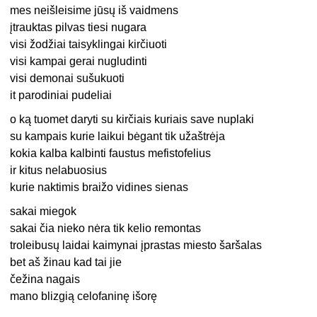
mes neišleisime jūsų iš vaidmens
įtrauktas pilvas tiesi nugara
visi žodžiai taisyklingai kirčiuoti
visi kampai gerai nugludinti
visi demonai sušukuoti
it parodiniai pudeliai
o ką tuomet daryti su kirčiais kuriais save nuplaki
su kampais kurie laikui bėgant tik užaštrėja
kokia kalba kalbinti faustus mefistofelius
ir kitus nelabuosius
kurie naktimis braižo vidines sienas
sakai miegok
sakai čia nieko nėra tik kelio remontas
troleibusų laidai kaimynai įprastas miesto šaršalas
bet aš žinau kad tai jie
čežina nagais
mano blizgią celofaninę išorę