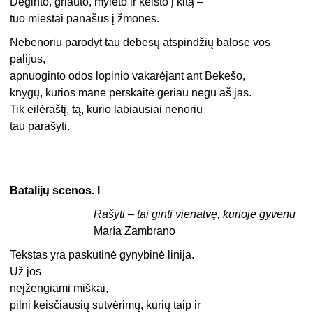
Deginto, griauto, mylėto ir keisto į kitą –
tuo miestai panašūs į žmones.
Nebenoriu parodyt tau debesų atspindžių balose vos
palijus,
apnuoginto odos lopinio vakarėjant ant Bekešo,
knygų, kurios mane perskaitė geriau negu aš jas.
Tik eilėraštį, tą, kurio labiausiai nenoriu
tau parašyti.
Batalijų scenos. I
Rašyti – tai ginti vienatvę, kurioje gyvenu
María Zambrano
Tekstas yra paskutinė gynybinė linija.
Už jos
neįžengiami miškai,
pilni keisčiausių sutvėrimų, kurių taip ir