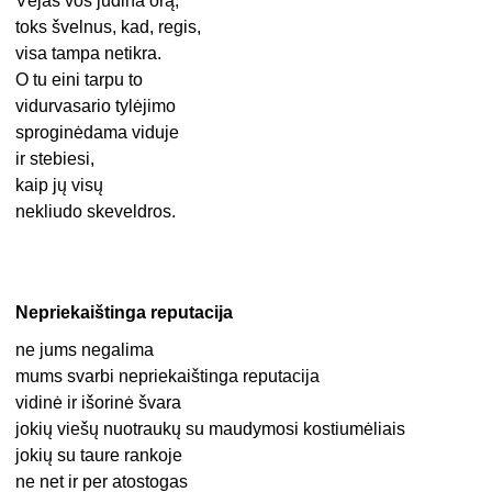
Vėjas vos judina orą,
toks švelnus, kad, regis,
visa tampa netikra.
O tu eini tarpu to
vidurvasario tylėjimo
sproginėdama viduje
ir stebiesi,
kaip jų visų
nekliudo skeveldros.
Nepriekaištinga reputacija
ne jums negalima
mums svarbi nepriekaištinga reputacija
vidinė ir išorinė švara
jokių viešų nuotraukų su maudymosi kostiumėliais
jokių su taure rankoje
ne net ir per atostogas