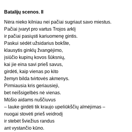
Batalijų scenos. II
Nėra nieko kilniau nei pačiai sugriaut savo miestus.
Pačiai įvaryt pro vartus Trojos arklį
ir pačiai pasiųsti kariuomenę gintis.
Paskui sėdėt užsidarius bokšte,
klausytis ginklų žvangėjimo,
įsiūčio kupinų kovos šūksnių,
kai jie eina savi prieš savus,
girdėti, kaip vienas po kito
žemyn bilda tvirtovės akmenys.
Pirmiausia kris geriausieji,
bet neišsigelbės nė vienas.
Mūšio aidams nuščiuvus
– lauke girdėti tik kraujo upeliūkščių almėjimas –
nuogai stovėti prieš veidrodį
ir stebėt šviežius randus
ant vystančio kūno.