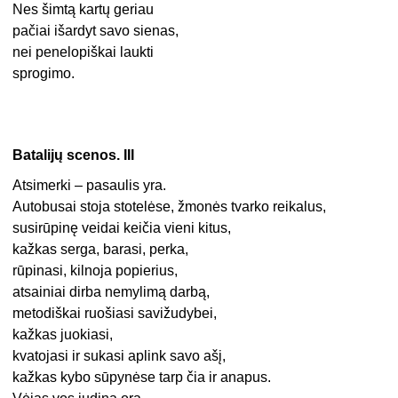
Nes šimtą kartų geriau
pačiai išardyt savo sienas,
nei penelopiškai laukti
sprogimo.
Batalijų scenos. III
Atsimerki – pasaulis yra.
Autobusai stoja stotelėse, žmonės tvarko reikalus,
susirūpinę veidai keičia vieni kitus,
kažkas serga, barasi, perka,
rūpinasi, kilnoja popierius,
atsainiai dirba nemylimą darbą,
metodiškai ruošiasi savižudybei,
kažkas juokiasi,
kvatojasi ir sukasi aplink savo ašį,
kažkas kybo sūpynėse tarp čia ir anapus.