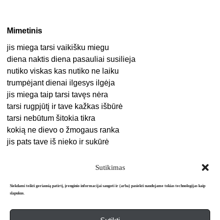
Mimetinis
jis miega tarsi vaikišku miegu
diena naktis diena pasauliai susilieja
nutiko viskas kas nutiko ne laiku
trumpėjant dienai ilgesys ilgėja
jis miega taip tarsi tavęs nėra
tarsi rugpjūtį ir tave kažkas išbūrė
tarsi nebūtum šitokia tikra
kokią ne dievo o žmogaus ranka
jis pats tave iš nieko ir sukūrė
Sutikimas
Siekdami teikti geriausią patirtį, įrenginio informacijai saugoti ir (arba) pasiekti naudojame tokias technologijas kaip
slapukus.