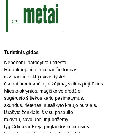
Turistinis gidas
Nebenoriu parodyt tau miesto.
Raibuliuojančio, mainančio formas,
iš žibančių stiklų dviveidystės
čia pat pereinančio į eižėjimą, skilimą ir įtrūkius.
Miesto-skrynios, magiško veidrodžio,
sugėrusio šitiekos kartų pasimatymus,
skundus, rietenas, nutaškyto kraujo purslais,
išrašyto ženklais iš visų pasaulio
raidynų, savo upėj ir juodžemy
lyg Odinas ir Frėja priglaudusio mirusius.