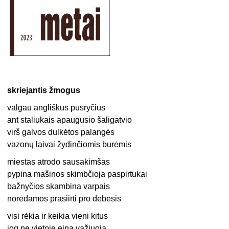
skriejantis žmogus
valgau angliškus pusryčius
ant staliukais apaugusio šaligatvio
virš galvos dulkėtos palangės
vazonų laivai žydinčiomis burėmis
miestas atrodo sausakimšas
pypina mašinos skimbčioja paspirtukai
bažnyčios skambina varpais
norėdamos prasiirti pro debesis
visi rėkia ir keikia vieni kitus
jog ne vietoje eina važiuoja