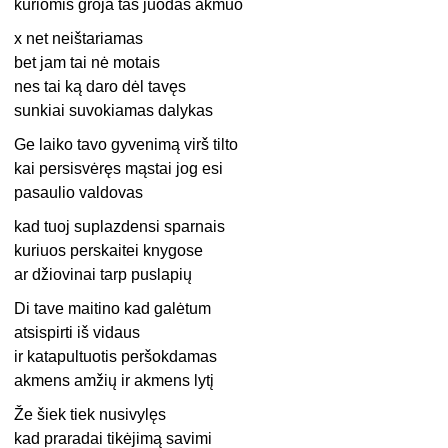
kuriomis groja tas juodas akmuo
x net neištariamas
bet jam tai nė motais
nes tai ką daro dėl tavęs
sunkiai suvokiamas dalykas
Ge laiko tavo gyvenimą virš tilto
kai persisvėręs mąstai jog esi
pasaulio valdovas
kad tuoj suplazdensi sparnais
kuriuos perskaitei knygose
ar džiovinai tarp puslapių
Di tave maitino kad galėtum
atsispirti iš vidaus
ir katapultuotis peršokdamas
akmens amžių ir akmens lytį
Že šiek tiek nusivylęs
kad praradai tikėjimą savimi