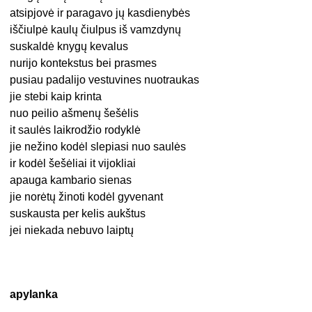
atsipjovė ir paragavo jų kasdienybės
iščiulpė kaulų čiulpus iš vamzdynų
suskaldė knygų kevalus
nurijo kontekstus bei prasmes
pusiau padalijo vestuvines nuotraukas
jie stebi kaip krinta
nuo peilio ašmenų šešėlis
it saulės laikrodžio rodyklė
jie nežino kodėl slepiasi nuo saulės
ir kodėl šešėliai it vijokliai
apauga kambario sienas
jie norėtų žinoti kodėl gyvenant
suskausta per kelis aukštus
jei niekada nebuvo laiptų
apylanka