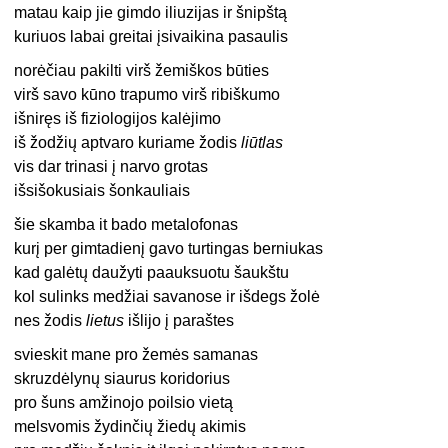
matau kaip jie gimdo iliuzijas ir šnipštą
kuriuos labai greitai įsivaikina pasaulis
norėčiau pakilti virš žemiškos būties
virš savo kūno trapumo virš ribiškumo
išniręs iš fiziologijos kalėjimo
iš žodžių aptvaro kuriame žodis
liūtlas
vis dar trinasi į narvo grotas
išsišokusiais šonkauliais
šie skamba it bado metalofonas
kurį per gimtadienį gavo turtingas berniukas
kad galėtų daužyti paauksuotu šaukštu
kol sulinks medžiai savanose ir išdegs žolė
nes žodis
lietus
išlijo į paraštes
svieskit mane pro žemės samanas
skruzdėlynų siaurus koridorius
pro šuns amžinojo poilsio vietą
melsvomis žydinčių žiedų akimis