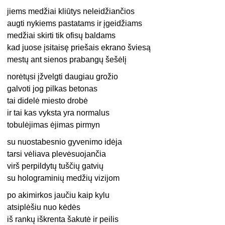
jiems medžiai kliūtys neleidžiančios
augti nykiems pastatams ir įgeidžiams
medžiai skirti tik ofisų baldams
kad juose įsitaisę priešais ekrano šviesą
mestų ant sienos prabangų šešėlį
norėtųsi įžvelgti daugiau grožio
galvoti jog pilkas betonas
tai didelė miesto drobė
ir tai kas vyksta yra normalus
tobulėjimas ėjimas pirmyn
su nuostabesnio gyvenimo idėja
tarsi vėliava plevėsuojančia
virš perpildytų tuščių gatvių
su holograminių medžių vizijom
po akimirkos jaučiu kaip kylu
atsiplėšiu nuo kėdės
iš rankų iškrenta šakutė ir peilis