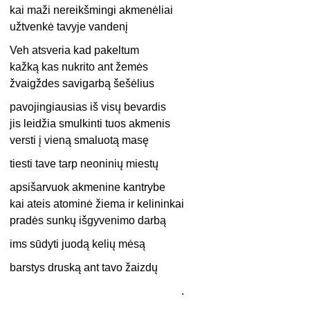
kai maži nereikšmingi akmenėliai
užtvenkė tavyje vandenį
Veh atsveria kad pakeltum
kažką kas nukrito ant žemės
žvaigždes savigarbą šešėlius
pavojingiausias iš visų bevardis
jis leidžia smulkinti tuos akmenis
versti į vieną smaluotą masę
tiesti tave tarp neoninių miestų
apsišarvuok akmenine kantrybe
kai ateis atominė žiema ir kelininkai
pradės sunkų išgyvenimo darbą
ims sūdyti juodą kelių mėsą
barstys druską ant tavo žaizdų
.
..