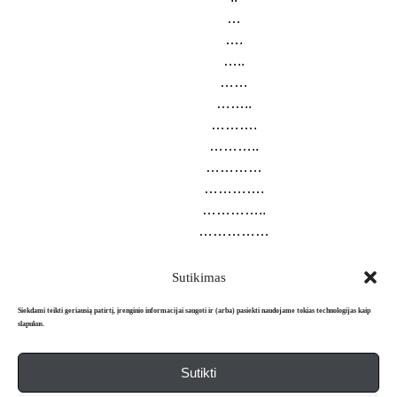
…
….
…..
……
……..
……….
………..
…………
………….
…………..
……………
Sutikimas
Siekdami teikti geriausią patirtį, įrenginio informacijai saugoti ir (arba) pasiekti naudojame tokias technologijas kaip
slapukus.
Sutikti
Apie mus
Redakcija
Prenumerata