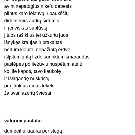
avint nepatogius nike’o debesis
pilnus karo lėktuvų ir paukščių
dirbtinėmis audrų širdimis
ir jei viskas suplūstų
į tuos rašiklius jei užkurtų juos
išnykęs kraujas ir prakaitas
nertum kiaurai nepažintą erdvę
išlįstum grifų lizde surinktum smaragdus
paslėpęs po liežuviu nuspėtum ateitį
kol jie kapotų tavo kaukolę
ir išsigandę nuskristų
pro įtrūkius ėmus tekėti
žalsvai lazerių šviesai
valgomi pastatai
duri peiliu kiaurai per stogą