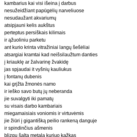
kambarius kai visi išeina į darbus
nesužeidžiant papūgėlių narveliuose
nesudaužant akvariumų
atsipjauni kelis aukštus
perteptus persiškais kilimais
ir ąžuoliniu parketu
ant kurio krinta vitražiniai langų šešėliai
atsargiai kramtai kad neišsilaužtum danties
į kriauklę ar žalvarinę žvakidę
jas spjaudai it vyšnių kauliukus
į fontanų dubenis
kai grįžta žmonės namo
ir ieško savo butų jų neberanda
jie suvalgyti iki pamatų
su visais darbo kambariais
miegamaisiais voniomis ir virtuvėmis
jie žiūri į gigantišką peilio rankeną danguje
ir spindinčius ašmenis
blizgų šaltą metalą kuriuo kažkas