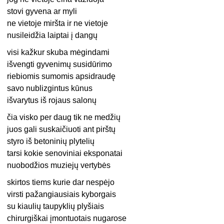
stovi gyvena ar myli
ne vietoje miršta ir ne vietoje
nusileidžia laiptai į dangų
visi kažkur skuba mėgindami
išvengti gyvenimų susidūrimo
riebiomis sumomis apsidraudę
savo nublizgintus kūnus
išvarytus iš rojaus salonų
čia visko per daug tik ne medžių
juos gali suskaičiuoti ant pirštų
styro iš betoninių plytelių
tarsi kokie senoviniai eksponatai
nuobodžios muziejų vertybės
skirtos tiems kurie dar nespėjo
virsti pažangiausiais kyborgais
su kiaulių taupyklių plyšiais
chirurgiškai įmontuotais nugarose