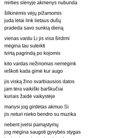
mirties slėnyje akmenys nubunda
šilkinėmis vėjų pižamomis
juda lėtai link lietaus dušų
pradeda savo sunkią dieną
vienas vardu Li jis visa širdimi
mėgina tau suteikti
tvirtą pagrindą po kojomis
kito vardas nežinomas nemėgink
ieškoti kada gimė kur augo
jis viską žino svarbiausios datos
jam tėra vaikiški barškučiai
kuriais žaidė vaikystėje
manysi jog girdėtas akmuo Si
jis neturi nieko bendro su muzika
nebent įvelsi pamąstymų
jog mėgina saugoti gyvybės stygas