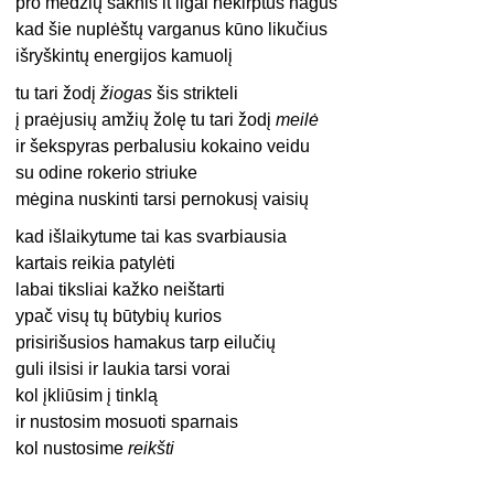
pro medžių šaknis it ilgai nekirptus nagus
kad šie nuplėštų varganus kūno likučius
išryškintų energijos kamuolį
tu tari žodį
žiogas
šis strikteli
į praėjusių amžių žolę tu tari žodį
meilė
ir šekspyras perbalusiu kokaino veidu
su odine rokerio striuke
mėgina nuskinti tarsi pernokusį vaisių
kad išlaikytume tai kas svarbiausia
kartais reikia patylėti
labai tiksliai kažko neištarti
ypač visų tų būtybių kurios
prisirišusios hamakus tarp eilučių
guli ilsisi ir laukia tarsi vorai
kol įkliūsim į tinklą
ir nustosim mosuoti sparnais
kol nustosime
reikšti