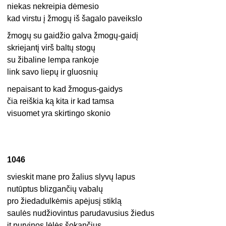
niekas nekreipia dėmesio
kad virstu į žmogų iš šagalo paveikslo
žmogų su gaidžio galva žmogų-gaidį
skriejantį virš baltų stogų
su žibaline lempa rankoje
link savo liepų ir gluosnių
nepaisant to kad žmogus-gaidys
čia reiškia ką kita ir kad tamsa
visuomet yra skirtingo skonio
1046
svieskit mane pro žalius slyvų lapus
nutūptus blizgančių vabalų
pro žiedadulkėmis apėjusį stiklą
saulės nudžiovintus parudavusius žiedus
it purvinos lėlės šokančius