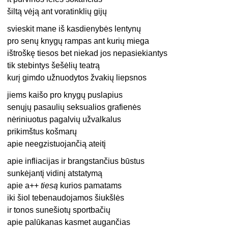
šiltą vėją ant voratinklių gijų
svieskit mane iš kasdienybės lentynų
pro senų knygų rampas ant kurių miega
ištroškę tiesos bet niekad jos nepasiekiantys
tik stebintys šešėlių teatrą
kurį gimdo užnuodytos žvakių liepsnos
jiems kaišo pro knygų puslapius
senųjų pasaulių seksualios grafienės
nėriniuotus pagalvių užvalkalus
prikimštus košmarų
apie neegzistuojančią ateitį
apie infliacijas ir brangstančius būstus
sunkėjantį vidinį atstatymą
apie a++
tiesą
kurios pamatams
iki šiol tebenaudojamos šiukšlės
ir tonos sunešiotų sportbačių
apie palūkanas kasmet augančias