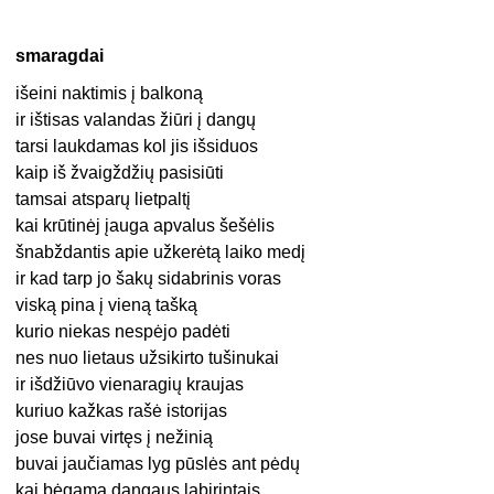
smaragdai
išeini naktimis į balkoną
ir ištisas valandas žiūri į dangų
tarsi laukdamas kol jis išsiduos
kaip iš žvaigždžių pasisiūti
tamsai atsparų lietpaltį
kai krūtinėj įauga apvalus šešėlis
šnabždantis apie užkerėtą laiko medį
ir kad tarp jo šakų sidabrinis voras
viską pina į vieną tašką
kurio niekas nespėjo padėti
nes nuo lietaus užsikirto tušinukai
ir išdžiūvo vienaragių kraujas
kuriuo kažkas rašė istorijas
jose buvai virtęs į nežinią
buvai jaučiamas lyg pūslės ant pėdų
kai bėgama dangaus labirintais