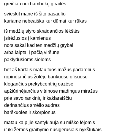
greičiau nei bambukų giraitės
svieskit mane iš šito pasaulio
kuriame nebeaišku kur dūmai kur rūkas
iš medžių styro skraidančios lėkštės
įsirėžusios į kamienus
nors sakai kad ten medžių grybai
arba laiptai į pačią viršūnę
paklydusioms sieloms
bet aš kartais matau tuos mažus padarėlius
ropinėjančius žolėje bankuose ofisuose
klegančius prekybcentrių oazėse
apžiūrinėjančius vitrinose madingus miražus
prie savo rankinių ir kaklaraiščių
derinančius smėlio audras
barškuoles ir skorpionus
matau kaip jie santykiauja su miško fėjomis
ir iki žemės graibymo nusigėrusiais nykštukais