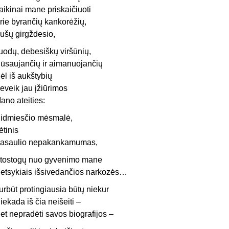
aikinai mane priskaičiuoti
rie byrančių kankorėžių,
ušų girgždesio,
uodų, debesiškų viršūnių,
ūsaujančių ir aimanuojančių
ėl iš aukštybių
eveik jau įžiūrimos
ano ateities:
idmiesčio mėsmalė,
ėtinis
asaulio nepakankamumas,
tostogų nuo gyvenimo mane
etsykiais išsivedančios narkozės…
urbūt protingiausia būtų niekur
iekada iš čia neišeiti –
et nepradėti savos biografijos –