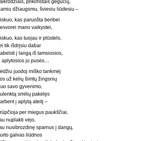
aikrodžiais, prikimštais gegučių,
amiu džiaugsmu, šviesiu liūdesiu –
iskuo, kas paruošta beribei
esvorei mano vaikystei,
iskuo, kas tuojau ir plūstels,
ei tik išdrįsiu dabar
abelsti į langą iš tamsiosios,
š aplytosios jo pusės…
ėdžiu juodoj miško tankmėj
os už kelių šimtų žingsnių
uo savo gyvenimo,
ulenktą smilių pakėlęs
arbent į aplytą ateitį –
rūpčioja per miegus paukščiai,
au nuplakti vėjo,
au nusibrozdinę sparnus į dangų,
urto galvas liūdnos