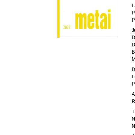
L
P
P
J
D
D
B
M
D
L
P
A
R
T
N
N