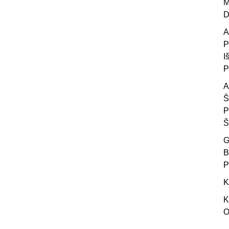
M
D
A
P
I
P
A
Š
P
Š
G
B
P
K
K
O