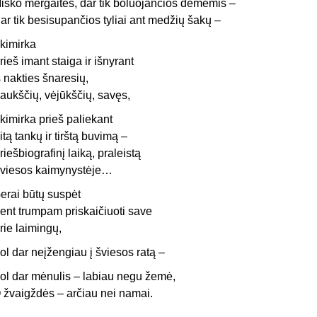
iško mergaitės, dar tik boluojančios dėmėmis –
ar tik besisupančios tyliai ant medžių šakų –
kimirka
rieš imant staiga ir išnyrant
š nakties šnaresių,
aukščių, vėjūkščių, savęs,
kimirka prieš paliekant
itą tankų ir tirštą buvimą –
riešbiografinį laiką, praleistą
viesos kaimynystėje…
erai būtų suspėt
ent trumpam priskaičiuoti save
rie laimingų,
ol dar neįžengiau į šviesos ratą –
ol dar mėnulis – labiau negu žemė,
 žvaigždės – arčiau nei namai.