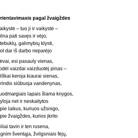
rientavimasis pagal žvaigždes
aikystė – tuo ji ir vaikystė –
ilna pati savęs ir vėjo,
tebuklų, galimybių klysti,
ol dar iš darbo neparėjo
ėvai, esi pasauly vienas,
odėl vaizdai vaizduotėj pinas –
iškai keroja kiaurai sienas,
rindis siūbuoja vandenynas,
uodmargiais lapais šlama knygos,
yloja net ir neskaitytos
pie laikus, kuriuos užsnigo,
pie žvaigždes, kurios įkrito
iliai tavin ir ten rusena,
gnim šventąja, žvilgsniais fėjų,