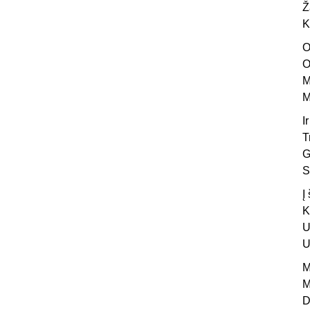
Ž
K
O
O
M
M
I
T
G
S
Į
K
U
U
M
M
D