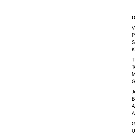
O
V
P
S
K
T
T
M
G
J
B
A
A
G
U