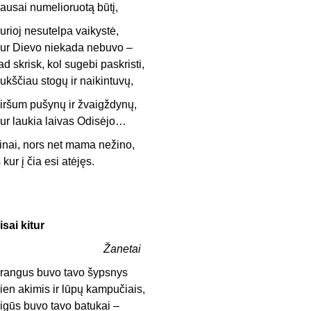
ausai numelioruotą būtį,
urioj nesutelpa vaikystė,
ur Dievo niekada nebuvo –
ad skrisk, kol sugebi paskristi,
ukščiau stogų ir naikintuvų,
iršum pušynų ir žvaigždynų,
ur laukia laivas Odisėjo…
inai, nors net mama nežino,
š kur į čia esi atėjęs.
isai kitur
Žanetai
rangus buvo tavo šypsnys
ien akimis ir lūpų kampučiais,
igūs buvo tavo batukai –