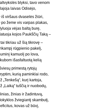
altvykslės blyksi, tavo venom
lajoja laivas Odisėjo,
 iš viršaus dvaselės žiūri,
 po žeme vis varpas plakas,
yluoja vėjas baltą burę,
atuoja kojos Paukščių Taką –
r tai tikriau už šią tikrovę –
rikampį rūgpienio pakelį,
uminį kamuolį po lova,
kubom išasfaltuotą kelią
 šviesų primestą rytojų
ryptim, kurią paminklai rodo,
ž „Tenkešą“, kurį kartoja,
ž „Laiką“ tuščią ir nuobodų,
inias, žinias ir žadintuvą,
okyklos žviegiantį skambutį,
eficitus, kovas už būvį,