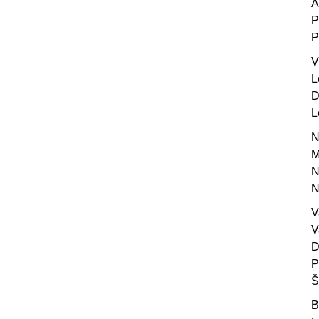
A
P
P
V
L
D
L
N
M
N
N
V
V
D
P
Š
B