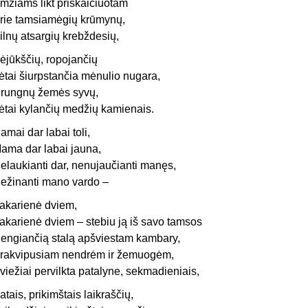
mžiams likt priskaičiuotam
rie tamsiamėgių krūmynų,
ilnų atsargių krebždesių,
ėjūkščių, ropojančių
ėtai šiurpstančia mėnulio nugara,
rungnų žemės syvų,
ėtai kylančių medžių kamienais.
amai dar labai toli,
ama dar labai jauna,
elaukianti dar, nenujaučianti manęs,
ežinanti mano vardo –
akarienė dviem,
akarienė dviem – stebiu ją iš savo tamsos
engiančią stalą apšviestam kambary,
rakvipusiam nendrėm ir žemuogėm,
viežiai pervilkta patalyne, sekmadieniais,
atais, prikimštais laikraščių,