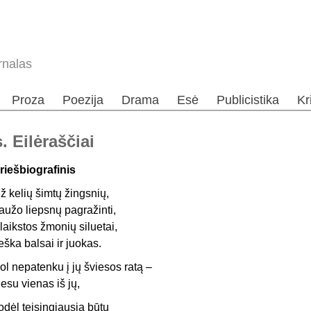
rnalas
Proza
Poezija
Drama
Esė
Publicistika
Kr
 Eilėraščiai
riešbiografinis
ž kelių šimtų žingsnių,
aužo liepsnų pagražinti,
laikstos žmonių siluetai,
eška balsai ir juokas.
ol nepatenku į jų šviesos ratą –
esu vienas iš jų,
odėl teisingiausia būtų