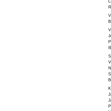
L
R
V
B
V
J
P
I
S
V
N
S
B
K
J
J
P