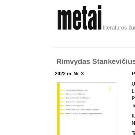
literatūros žu
Rimvydas Stankevičius.
2022 m. Nr. 3
P
U
L
P
T
K
N
T