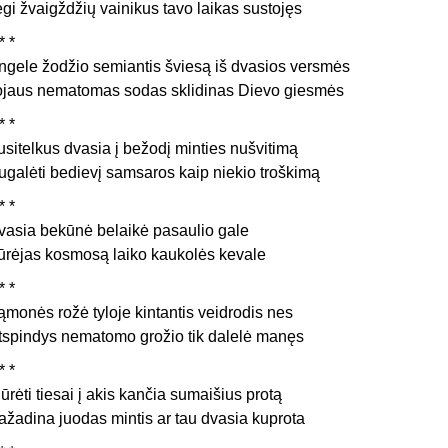
egi žvaigždžių vainikus tavo laikas sustojęs
* *
ngele žodžio semiantis šviesą iš dvasios versmės
ojaus nematomas sodas sklidinas Dievo giesmės
* *
usitelkus dvasia į bežodį minties nušvitimą
ugalėti bedievį samsaros kaip niekio troškimą
* *
vasia bekūnė belaikė pasaulio gale
ūrėjas kosmosą laiko kaukolės kevale
* *
ąmonės rožė tyloje kintantis veidrodis nes
tspindys nematomo grožio tik dalelė manęs
* *
iūrėti tiesai į akis kančia sumaišius protą
ažadina juodas mintis ar tau dvasia kuprota