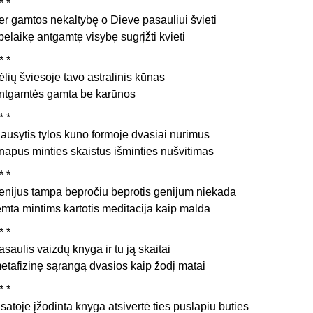
* *
er gamtos nekaltybę o Dieve pasauliui švieti
 belaikę antgamtę visybę sugrįžti kvieti
* *
ėlių šviesoje tavo astralinis kūnas
ntgamtės gamta be karūnos
* *
lausytis tylos kūno formoje dvasiai nurimus
napus minties skaistus išminties nušvitimas
* *
enijus tampa bepročiu beprotis genijum niekada
emta mintims kartotis meditacija kaip malda
* *
asaulis vaizdų knyga ir tu ją skaitai
etafizinę sąrangą dvasios kaip žodį matai
* *
isatoje įžodinta knyga atsivertė ties puslapiu būties