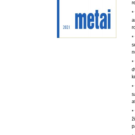
r
* 
a
r
* 
s
n
* 
d
k
* 
s
a
* 
ž
p