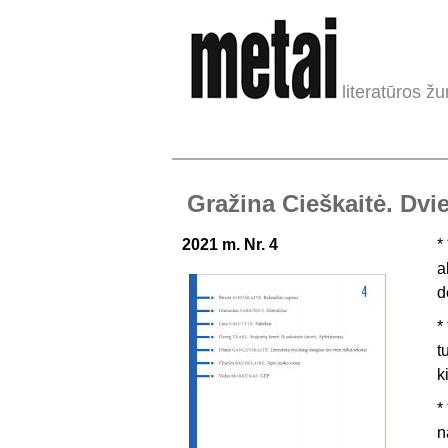
literatūros žu
Gražina Cieškaitė. Dviei
2021 m. Nr. 4
* 
a
d
* 
t
k
* 
n