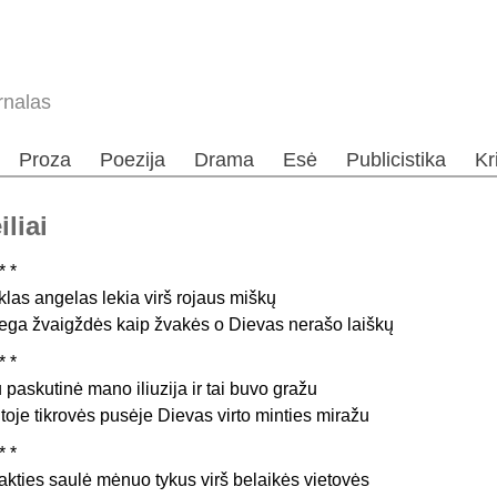
rnalas
Proza
Poezija
Drama
Esė
Publicistika
Kr
liai
* *
klas angelas lekia virš rojaus miškų
ega žvaigždės kaip žvakės o Dievas nerašo laiškų
* *
u paskutinė mano iliuzija ir tai buvo gražu
itoje tikrovės pusėje Dievas virto minties miražu
* *
akties saulė mėnuo tykus virš belaikės vietovės