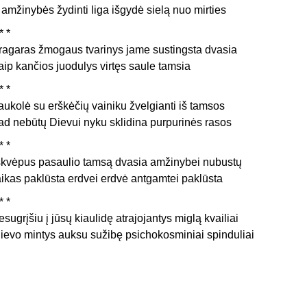
r amžinybės žydinti liga išgydė sielą nuo mirties
* *
ragaras žmogaus tvarinys jame sustingsta dvasia
aip kančios juodulys virtęs saule tamsia
* *
aukolė su erškėčių vainiku žvelgianti iš tamsos
ad nebūtų Dievui nyku sklidina purpurinės rasos
* *
škvėpus pasaulio tamsą dvasia amžinybei nubustų
aikas paklūsta erdvei erdvė antgamtei paklūsta
* *
esugrįšiu į jūsų kiaulidę atrajojantys miglą kvailiai
ievo mintys auksu sužibę psichokosminiai spinduliai