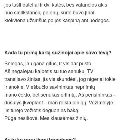
jos tušti bateliai ir dvi katės, besivalančios akis
nuo smilkstančių pelenų, kurie buvo jinai,
kiekviena užsirišus po jos kaspiną ant uodegos.
Kada tu pirmą kartą sužinojai apie savo tėvą?
Sniegas, jau gana gilus, ir vis dar pusto.
Aš negalėjau kalbėtis su tuo senuku, TV
transliavo žinias, jis vis skundėsi, jog nigeriai tokie
ir anokie. Viešbučio savininkas nepriimtų
mano čekio, bet senukas priimtų. Aš pensininkas –
dusulys įkvepiant – man reikia pinigų. Vežimėlyje
jis turėjo vežiotis deguonies baką.
Pūga nesiliovė. Mes klausėmės žinių.
Ar tu ką nors įtarei bręsdama?