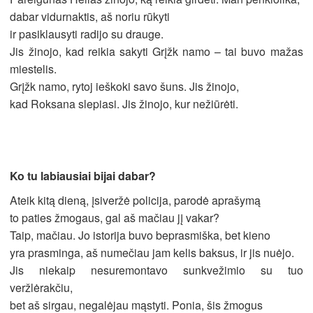
dabar vidurnaktis, aš noriu rūkyti
ir pasiklausyti radijo su drauge.
Jis žinojo, kad reikia sakyti Grįžk namo – tai buvo mažas
miestelis.
Grįžk namo, rytoj ieškoki savo šuns. Jis žinojo,
kad Roksana slepiasi. Jis žinojo, kur nežiūrėti.
Ko tu labiausiai bijai dabar?
Ateik kitą dieną, įsiveržė policija, parodė aprašymą
to paties žmogaus, gal aš mačiau jį vakar?
Taip, mačiau. Jo istorija buvo beprasmiška, bet kieno
yra prasminga, aš numečiau jam kelis baksus, ir jis nuėjo.
Jis niekaip nesuremontavo sunkvežimio su tuo
veržlėrakčiu,
bet aš sirgau, negalėjau mąstyti. Ponia, šis žmogus