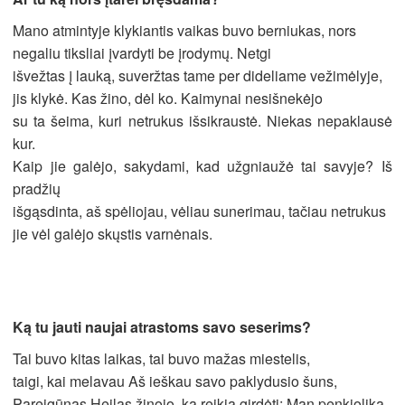
Mano atmintyje klykiantis vaikas buvo berniukas, nors
negaliu tiksliai įvardyti be įrodymų. Netgi
išvežtas į lauką, suveržtas tame per dideliame vežimėlyje,
jis klykė. Kas žino, dėl ko. Kaimynai nesišnekėjo
su ta šeima, kuri netrukus išsikraustė. Niekas nepaklausė
kur.
Kaip jie galėjo, sakydami, kad užgniaužė tai savyje? Iš
pradžių
išgąsdinta, aš spėliojau, vėliau sunerimau, tačiau netrukus
jie vėl galėjo skųstis varnėnais.
Ką tu jauti naujai atrastoms savo seserims?
Tai buvo kitas laikas, tai buvo mažas miestelis,
taigi, kai melavau Aš ieškau savo paklydusio šuns,
Pareigūnas Heilas žinojo, ką reikia girdėti: Man penkiolika,