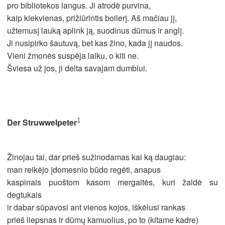
pro bibliotekos langus. Ji atrodė purvina,
kaip kiekvienas, prižiūrintis boilerį. Aš mačiau jį,
užtemusį lauką aplink ją, suodinus dūmus ir anglį.
Ji nusipirko šautuvą, bet kas žino, kada jį naudos.
Vieni žmonės suspėja laiku, o kiti ne.
Šviesa už jos, ji delta savajam dumblui.
1
Der Struwwelpeter
Žinojau tai, dar prieš sužinodamas kai ką daugiau:
man reikėjo įdomesnio būdo regėti, anapus
kaspinais puoštom kasom mergaitės, kuri žaidė su
degtukais
ir dabar sūpavosi ant vienos kojos, iškėlusi rankas
prieš liepsnas ir dūmų kamuolius, po to (kitame kadre)