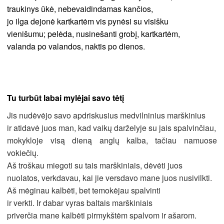
traukinys ūkė, nebevaidindamas kančios,
jo ilga dejonė kartkartėm vis pynėsi su visišku
vienišumu; pelėda, nusinešanti grobį, kartkartėm,
valanda po valandos, naktis po dienos.
Tu turbūt labai mylėjai savo tėtį
Jis nudėvėjo savo apdriskusius medvilninius marškinius
ir atidavė juos man, kad vaikų darželyje su jais spalvinčiau,
mokykloje visą dieną anglų kalba, tačiau namuose
vokiečių.
Aš troškau miegoti su tais marškiniais, dėvėti juos
nuolatos, verkdavau, kai jie versdavo mane juos nusivilkti.
Aš mėginau kalbėti, bet temokėjau spalvinti
ir verkti. Ir dabar vyras baltais marškiniais
priverčia mane kalbėti pirmykštėm spalvom ir ašarom.