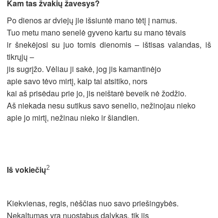
Kam tas žvakių žavesys?
Po dienos ar dviejų jie išsiuntė mano tėtį į namus.
Tuo metu mano senelė gyveno kartu su mano tėvais
ir šnekėjosi su juo tomis dienomis – ištisas valandas, iš
tikrųjų –
jis sugrįžo. Vėliau ji sakė, jog jis kamantinėjo
apie savo tėvo mirtį, kaip tai atsitiko, nors
kai aš prisėdau prie jo, jis neištarė beveik nė žodžio.
Aš niekada nesu sutikus savo senelio, nežinojau nieko
apie jo mirtį, nežinau nieko ir šiandien.
2
Iš vokiečių
Kiekvienas, regis, nėščias nuo savo priešingybės.
Nekaltumas yra nuostabus dalykas, tik jis