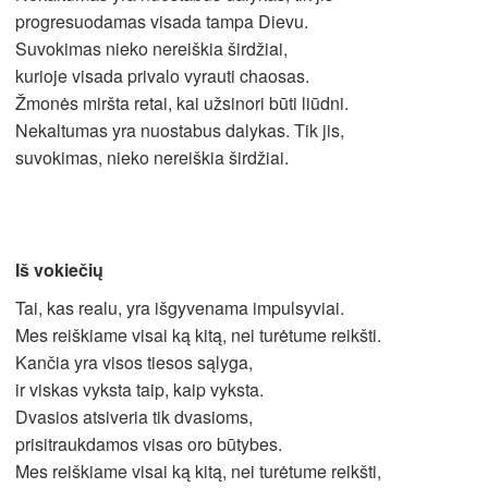
progresuodamas visada tampa Dievu.
Suvokimas nieko nereiškia širdžiai,
kurioje visada privalo vyrauti chaosas.
Žmonės miršta retai, kai užsinori būti liūdni.
Nekaltumas yra nuostabus dalykas. Tik jis,
suvokimas, nieko nereiškia širdžiai.
Iš vokiečių
Tai, kas realu, yra išgyvenama impulsyviai.
Mes reiškiame visai ką kitą, nei turėtume reikšti.
Kančia yra visos tiesos sąlyga,
ir viskas vyksta taip, kaip vyksta.
Dvasios atsiveria tik dvasioms,
prisitraukdamos visas oro būtybes.
Mes reiškiame visai ką kitą, nei turėtume reikšti,