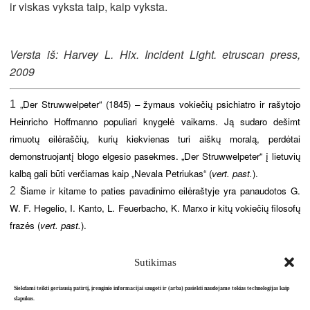
ir viskas vyksta taip, kaip vyksta.
Versta iš: Harvey L. Hix. Incident Light. etruscan press,
2009
„Der Struwwelpeter“ (1845) – žymaus vokiečių psichiatro ir rašytojo
1
Heinricho Hoffmanno populiari knygelė vaikams. Ją sudaro dešimt
rimuotų eilėraščių, kurių kiekvienas turi aiškų moralą, perdėtai
demonstruojantį blogo elgesio pasekmes. „Der Struwwelpeter“ į lietuvių
kalbą gali būti verčiamas kaip „Nevala Petriukas“ (
vert. past.
).
Šiame ir kitame to paties pavadinimo eilėraštyje yra panaudotos G.
2
W. F. Hegelio, I. Kanto, L. Feuerbacho, K. Marxo ir kitų vokiečių filosofų
frazės (
vert. past.
).
Sutikimas
Siekdami teikti geriausią patirtį, įrenginio informacijai saugoti ir (arba) pasiekti naudojame tokias technologijas kaip
slapukus.