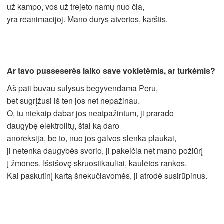
už kampo, vos už trejeto namų nuo čia,
yra reanimacijoj. Mano durys atvertos, karštis.
Ar tavo pusseserės laiko save vokietėmis, ar turkėmis?
Aš pati buvau sulysus begyvendama Peru,
bet sugrįžusi iš ten jos net nepažinau.
O, tu niekaip dabar jos neatpažintum, ji prarado
daugybę elektrolitų, štai ką daro
anoreksija, be to, nuo jos galvos slenka plaukai,
ji netenka daugybės svorio, ji pakeičia net mano požiūrį
į žmones. Išsišovę skruostikauliai, kaulėtos rankos.
Kai paskutinį kartą šnekučiavomės, ji atrodė susirūpinus.