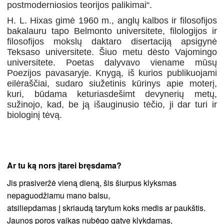
postmoderniosios teorijos palikimai“.
H. L. Hixas gimė 1960 m., anglų kalbos ir filosofijos
bakalauru tapo Belmonto universitete, filologijos ir
filosofijos mokslų daktaro disertaciją apsigynė
Teksaso universitete. Šiuo metu dėsto Vajomingo
universitete. Poetas dalyvavo viename mūsų
Poezijos pavasaryje. Knygą, iš kurios publikuojami
eilėraščiai, sudaro siužetinis kūrinys apie moterį,
kuri, būdama keturiasdešimt devynerių metų,
sužinojo, kad, be ją išauginusio tėčio, ji dar turi ir
biologinį tėvą.
Ar tu ką nors įtarei bręsdama?
Jis prasiveržė vieną dieną, šis šiurpus klyksmas
nepaguodžiamu mano balsu,
atsiliepdamas į skriaudą tarytum koks medis ar paukštis.
Jaunos poros vaikas nubėgo gatve klykdamas,