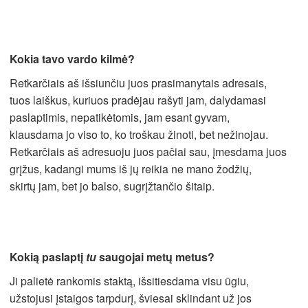
Kokia tavo vardo kilmė?
Retkarčiais aš išsiunčiu juos prasimanytais adresais,
tuos laiškus, kuriuos pradėjau rašyti jam, dalydamasi
paslaptimis, nepatikėtomis, jam esant gyvam,
klausdama jo viso to, ko troškau žinoti, bet nežinojau.
Retkarčiais aš adresuoju juos pačiai sau, įmesdama juos
grįžus, kadangi mums iš jų reikia ne mano žodžių,
skirtų jam, bet jo balso, sugrįžtančio šitaip.
Kokią paslaptį
tu
saugojai metų metus?
Ji palietė rankomis staktą, išsitiesdama visu ūgiu,
užstojusi įstaigos tarpdurį, šviesai sklindant už jos