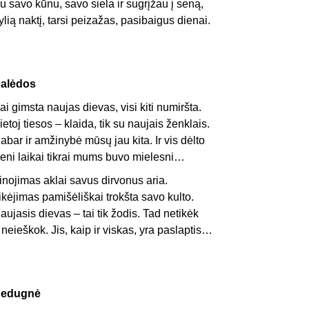
u savo kūnu, savo siela ir sugrįžau į seną,
ylią naktį, tarsi peizažas, pasibaigus dienai.
alėdos
ai gimsta naujas dievas, visi kiti numiršta.
ietoj tiesos – klaida, tik su naujais ženklais.
abar ir amžinybė mūsų jau kita. Ir vis dėlto
eni laikai tikrai mums buvo mielesni…
inojimas aklai savus dirvonus aria.
ikėjimas pamišėliškai trokšta savo kulto.
aujasis dievas – tai tik žodis. Tad netikėk
r neieškok. Jis, kaip ir viskas, yra paslaptis…
edugnė