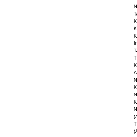
N
T
K
K
K
I
T
T
K
A
N
K
N
K
N
(
T
(