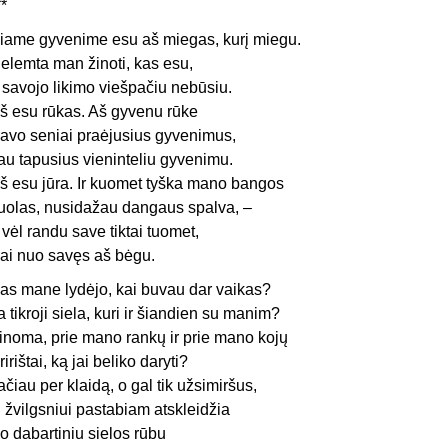
**
iame gyvenime esu aš miegas, kurį miegu.
elemta man žinoti, kas esu,
r savojo likimo viešpačiu nebūsiu.
š esu rūkas. Aš gyvenu rūke
avo seniai praėjusius gyvenimus,
au tapusius vieninteliu gyvenimu.
š esu jūra. Ir kuomet tyška mano bangos
 uolas, nusidažau dangaus spalva, –
r vėl randu save tiktai tuomet,
ai nuo savęs aš bėgu.
as mane lydėjo, kai buvau dar vaikas?
a tikroji siela, kuri ir šiandien su manim?
inoma, prie mano rankų ir prie mano kojų
ririštai, ką jai beliko daryti?
ačiau per klaidą, o gal tik užsimiršus,
i žvilgsniui pastabiam atskleidžia
o dabartiniu sielos rūbu