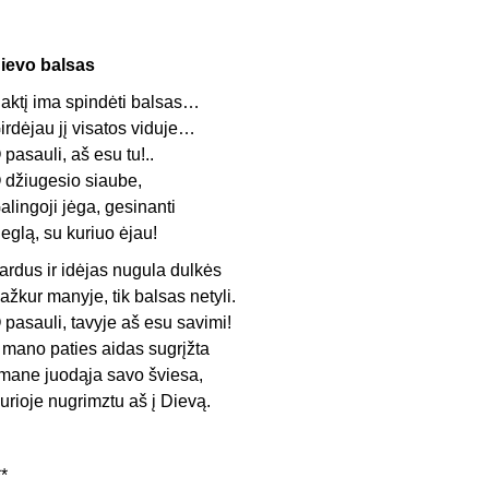
ievo balsas
aktį ima spindėti balsas…
irdėjau jį visatos viduje…
 pasauli, aš esu tu!..
 džiugesio siaube,
alingoji jėga, gesinanti
eglą, su kuriuo ėjau!
ardus ir idėjas nugula dulkės
ažkur manyje, tik balsas netyli.
 pasauli, tavyje aš esu savimi!
r mano paties aidas sugrįžta
 mane juodąja savo šviesa,
urioje nugrimztu aš į Dievą.
**