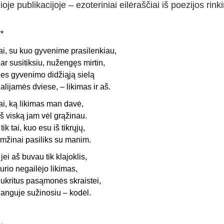
ioje publikacijoje – ezoteriniai eilėraščiai iš poezijos ri
**
ai, su kuo gyvenime prasilenkiau,
ar susitiksiu, nužengęs mirtin,
es gyvenimo didžiąją sielą
alijamės dviese, – likimas ir aš.
ai, ką likimas man davė,
š viską jam vėl grąžinau.
r tik tai, kuo esu iš tikrųjų,
mžinai pasiliks su manim.
r jei aš buvau tik klajoklis,
urio negailėjo likimas,
ukritus pasąmonės skraistei,
anguje sužinosiu – kodėl.