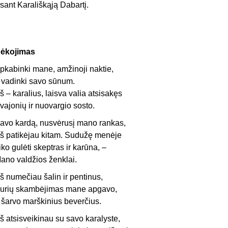
sant Karališkąją Dabartį.
ėkojimas
pkabinki mane, amžinoji naktie,
r vadinki savo sūnum.
š – karalius, laisva valia atsisakęs
vajonių ir nuovargio sosto.
avo kardą, nusvėrusį mano rankas,
š patikėjau kitam. Sudužę menėje
iko gulėti skeptras ir karūna, –
ano valdžios ženklai.
š numečiau šalin ir pentinus,
urių skambėjimas mane apgavo,
r šarvo marškinius beverčius.
š atsisveikinau su savo karalyste,