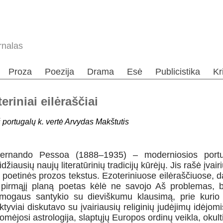
rnalas
Proza
Poezija
Drama
Esė
Publicistika
Kr
riniai eilėraščiai
š portugalų k. vertė Arvydas Makštutis
ernando Pessoa (1888–1935) – moderniosios portug
idžiausių naujų literatūrinių tradicijų kūrėjų. Jis rašė įvair
r poetinės prozos tekstus. Ezoteriniuose eilėraščiuose, 
 pirmąjį planą poetas kėlė ne savojo Aš problemas, b
mogaus santykio su dieviškumu klausimą, prie kurio
ktyviai diskutavo su įvairiausių religinių judėjimų idėjo
omėjosi astrologija, slaptųjų Europos ordinų veikla, okul