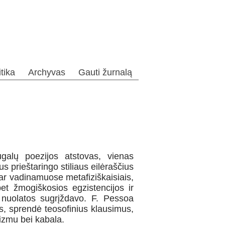
itika
Archyvas
Gauti žurnalą
alų poezijos atstovas, vienas
ius prieštaringo stiliaus eilėraščius
dar vadinamuose metafiziškaisiais,
et žmogiškosios egzistencijos ir
 nuolatos sugrįždavo. F. Pessoa
mis, sprendė teosofinius klausimus,
tizmu bei kabala.