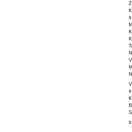
Ž
K
I
M
K
K
T
N
V
M
N
V
I
K
B
S
I