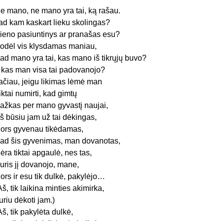
e mano, ne mano yra tai, ką rašau.
ad kam kaskart lieku skolingas?
ieno pasiuntinys ar pranašas esu?
odėl vis klysdamas maniau,
ad mano yra tai, kas mano iš tikrųjų buvo?
r kas man visa tai padovanojo?
ačiau, jeigu likimas lėmė man
iktai numirti, kad gimtų
ažkas per mano gyvastį naujai,
š būsiu jam už tai dėkingas,
ors gyvenau tikėdamas,
ad šis gyvenimas, man dovanotas,
ėra tiktai apgaulė, nes tas,
uris jį dovanojo, mane,
ors ir esu tik dulkė, pakylėjo…
Aš, tik laikina minties akimirka,
uriu dėkoti jam.)
Aš, tik pakylėta dulkė,