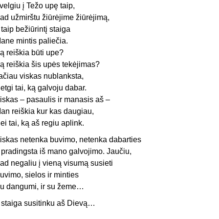
velgiu į Težo upę taip,
ad užmirštu žiūrėjime žiūrėjimą,
r taip bežiūrintį staiga
ane mintis paliečia.
ą reiškia būti upe?
ą reiškia šis upės tekėjimas?
ačiau viskas nublanksta,
etgi tai, ką galvoju dabar.
iskas – pasaulis ir manasis aš –
an reiškia kur kas daugiau,
ei tai, ką aš regiu aplink.
iskas netenka buvimo, netenka dabarties
r pradingsta iš mano galvojimo. Jaučiu,
ad negaliu į vieną visumą susieti
uvimo, sielos ir minties
u dangumi, ir su žeme…
r staiga susitinku aš Dievą…