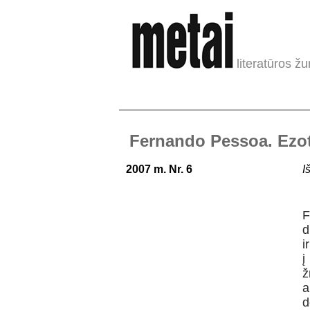
literatūros žu
Fernando Pessoa. Ezote
2007 m. Nr. 6
I
F
d
i
į
ž
a
d