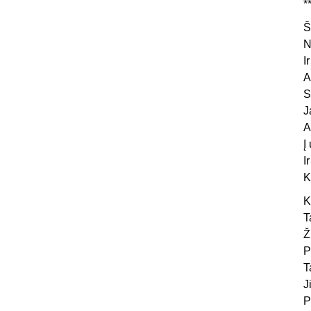
*
Š
N
I
A
S
J
A
Į
I
K
K
T
Ž
P
T
J
P